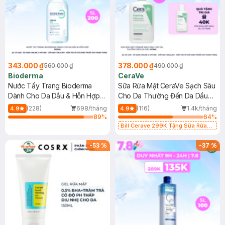
343.000 ₫
378.000 ₫
560.000 ₫
490.000 ₫
Bioderma
CeraVe
Nước Tẩy Trang Bioderma
Sữa Rửa Mặt CeraVe Sạch Sâu
Dành Cho Da Dầu & Hỗn Hợp
Cho Da Thường Đến Da Dầu
500ml
473ml
(228)
698/tháng
(116)
1.4k/tháng
4.9
4.9
89
%
64
%
Bill Cerave 299K Tặng Sữa Rửa
Mặt Cerave 30ml (SL có hạn)
-
53
%
-
37
%