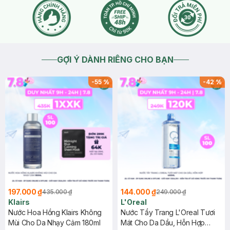
GỢI Ý DÀNH RIÊNG CHO BẠN
-
55
%
-
42
%
197.000 ₫
144.000 ₫
435.000 ₫
249.000 ₫
Klairs
L'Oreal
Nước Hoa Hồng Klairs Không
Nước Tẩy Trang L'Oreal Tươi
Mùi Cho Da Nhạy Cảm 180ml
Mát Cho Da Dầu, Hỗn Hợp