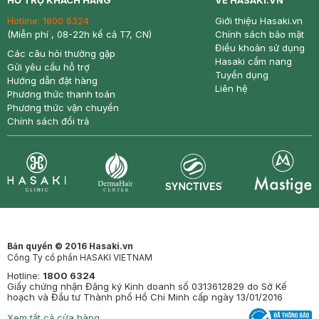
HỖ TRỢ KHÁCH HÀNG
VỀ HASAKI.VN
Hotline:
1800 6324
Giới thiệu Hasaki.vn
(Miễn phí , 08-22h kể cả T7, CN)
Chính sách bảo mật
Điều khoản sử dụng
Các câu hỏi thường gặp
Hasaki cẩm nang
Gửi yêu cầu hỗ trợ
Tuyển dụng
Hướng dẫn đặt hàng
Liên hệ
Phương thức thanh toán
Phương thức vận chuyển
Chính sách đổi trả
Synctives
Clinic
Dermahair
Mastige
Bản quyền © 2016 Hasaki.vn
Công Ty cổ phần HASAKI VIETNAM
Hotline:
1800 6324
Giấy chứng nhận Đăng ký Kinh doanh số 0313612829 do Sở Kế
hoạch và Đầu tư Thành phố Hồ Chí Minh cấp ngày 13/01/2016
Xem tất cả cửa hàng