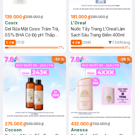
139.000 ₫
181.000 ₫
298.000 ₫
289.000 ₫
Cosrx
L'Oreal
Gel Rửa Mặt Cosrx Tràm Trà,
Nước Tẩy Trang L'Oreal Làm
0.5% BHA Có Độ pH Thấp
Sạch Sâu Trang Điểm 400ml
150ml
(173)
(298)
734/tháng
5.0
4.8
7
%
64
%
-
53
%
-
38
%
275.000 ₫
432.000 ₫
590.000 ₫
702.000 ₫
Cocoon
Anessa