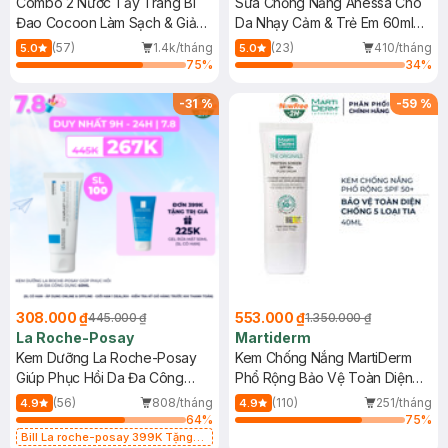
Combo 2 Nước Tẩy Trang Bí
Sữa Chống Nắng Anessa Cho
Đao Cocoon Làm Sạch & Giảm
Da Nhạy Cảm & Trẻ Em 60ml
Dầu 500ml
(Mới)
(57)
1.4k/tháng
(23)
410/tháng
5.0
5.0
75
%
34
%
-
31
%
-
59
%
308.000 ₫
553.000 ₫
445.000 ₫
1.350.000 ₫
La Roche-Posay
Martiderm
Kem Dưỡng La Roche-Posay
Kem Chống Nắng MartiDerm
Giúp Phục Hồi Da Đa Công
Phổ Rộng Bảo Vệ Toàn Diện
Dụng 40ml
40ml
(56)
808/tháng
(110)
251/tháng
4.9
4.9
64
%
75
%
Bill La roche-posay 399K Tặng