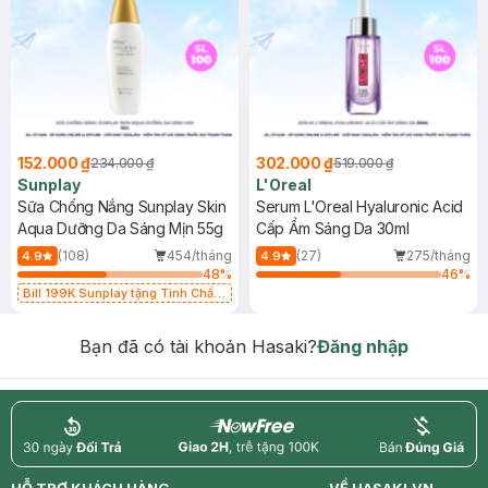
152.000 ₫
302.000 ₫
234.000 ₫
519.000 ₫
Sunplay
L'Oreal
Sữa Chống Nắng Sunplay Skin
Serum L'Oreal Hyaluronic Acid
Aqua Dưỡng Da Sáng Mịn 55g
Cấp Ẩm Sáng Da 30ml
(108)
454/tháng
(27)
275/tháng
4.9
4.9
48
%
46
%
Bill 199K Sunplay tặng Tinh Chất
Chống Nắng 7g trị giá 30K (SL có
hạn)
Bạn đã có tài khoản Hasaki?
Đăng nhập
return
nowfree
price