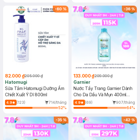
Gel rửa mặt da dầu nhạy cảm 50ml
(SL có hạn)
-
60
%
-
36
%
82.000 ₫
133.000 ₫
205.000 ₫
209.000 ₫
Hatomugi
Garnier
Sữa Tắm Hatomugi Dưỡng Ẩm
Nước Tẩy Trang Garnier Dành
Chiết Xuất Ý Dĩ 800ml
Cho Da Dầu Và Mụn 400ml
(Mới)
(123)
714/tháng
(69)
907/tháng
4.9
4.9
52
%
64
%
-
35
%
-
42
%