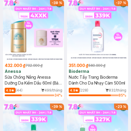
SPF 50+ 20ml (SL Có Hạn)
(SL có hạn)
-
38
%
-
37
%
432.000 ₫
351.000 ₫
702.000 ₫
560.000 ₫
Anessa
Bioderma
Sữa Chống Nắng Anessa
Nước Tẩy Trang Bioderma
Dưỡng Da Kiềm Dầu 60ml (Bản
Dành Cho Da Nhạy Cảm 500ml
Mới)
(44)
499/tháng
(228)
832/tháng
4.9
4.9
34
%
85
%
-
39
%
-
23
%