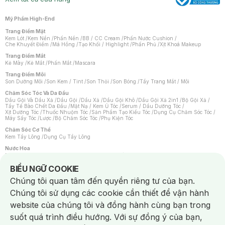
Mỹ Phẩm High-End
Trang Điểm Mặt
Kem Lót
/
Kem Nền
/
Phấn Nền
/
BB / CC Cream
/
Phấn Nước Cushion
/
Che Khuyết Điểm
/
Má Hồng
/
Tạo Khối / Highlight
/
Phấn Phủ
/
Xịt Khoá Makeup
Trang Điểm Mắt
Kẻ Mày
/
Kẻ Mắt
/
Phấn Mắt
/
Mascara
Trang Điểm Môi
Son Dưỡng Môi
/
Son Kem / Tint
/
Son Thỏi
/
Son Bóng
/
Tẩy Trang Mắt / Môi
Chăm Sóc Tóc Và Da Đầu
Dầu Gội Và Dầu Xả
/
Dầu Gội
/
Dầu Xả
/
Dầu Gội Khô
/
Dầu Gội Xả 2in1
/
Bộ Gội Xả
/
Tẩy Tế Bào Chết Da Đầu
/
Mặt Nạ / Kem Ủ Tóc
/
Serum / Dầu Dưỡng Tóc
/
Xịt Dưỡng Tóc
/
Thuốc Nhuộm Tóc
/
Sản Phẩm Tạo Kiểu Tóc
/
Dụng Cụ Chăm Sóc Tóc
/
Máy Sấy Tóc
/
Lược
/
Bộ Chăm Sóc Tóc
/
Phụ Kiện Tóc
Chăm Sóc Cơ Thể
Kem Tẩy Lông
/
Dụng Cụ Tẩy Lông
Nước Hoa
Nước Hoa Nữ
/
Nước Hoa Nam
/
Nước Hoa Cao Cấp
/
Xịt Thơm Toàn Thân
/
Nước Hoa Vùng Kín
Notice about cookies usage
BIỂU NGỮ COOKIE
Chăm Sóc Cá Nhân
Chúng tôi quan tâm đến quyền riêng tư của bạn.
Chống Muỗi
/
Khẩu Trang
/
Máy Massage
/
Mặt Nạ Xông Hơi
/
Nước Rửa Tay
/
Sản Phẩm Chăm Sóc Khác
/
Bàn Chải Đánh Răng
/
Bàn Chải Điện
/
Chúng tôi sử dụng các cookie cần thiết để vận hành
Hỗ Trợ Trắng Răng
/
Kem Đánh Răng
/
Máy Tăm Nước
/
Nước Súc Miệng
/
Tăm / Chỉ Nha Khoa
/
Xịt Thơm Miệng
/
Dung Dịch Vệ Sinh
/
Dưỡng Vùng Kín
/
website của chúng tôi và đồng hành cùng bạn trong
Khăn Ướt Vệ Sinh Vùng Kín
/
Băng Vệ Sinh
/
Tampon
/
Bọt Cạo Râu
/
Dao Cạo Râu
/
Máy Cạo Râu
suốt quá trình điều hướng. Với sự đồng ý của bạn,
Vấn Đề Về Da