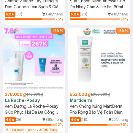
Combo 2 Nước Tẩy Trang Bí
Sữa Chống Nắng Anessa Cho
Đao Cocoon Làm Sạch & Giảm
Da Nhạy Cảm & Trẻ Em 60ml
Dầu 500ml
(Mới)
(57)
1.4k/tháng
(23)
410/tháng
5.0
5.0
75
%
34
%
-
38
%
-
59
%
278.000 ₫
553.000 ₫
445.000 ₫
1.350.000 ₫
La Roche-Posay
Martiderm
Kem Dưỡng La Roche-Posay
Kem Chống Nắng MartiDerm
Giúp Phục Hồi Da Đa Công
Phổ Rộng Bảo Vệ Toàn Diện
Dụng 40ml
40ml
(56)
895/tháng
(110)
251/tháng
4.9
4.9
92
%
75
%
Bill La roche-posay 399K Tặng