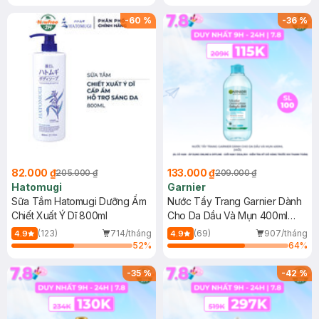
Gel rửa mặt da dầu nhạy cảm 50ml
(SL có hạn)
-
60
%
-
36
%
82.000 ₫
133.000 ₫
205.000 ₫
209.000 ₫
Hatomugi
Garnier
Sữa Tắm Hatomugi Dưỡng Ẩm
Nước Tẩy Trang Garnier Dành
Chiết Xuất Ý Dĩ 800ml
Cho Da Dầu Và Mụn 400ml
(Mới)
(123)
714/tháng
(69)
907/tháng
4.9
4.9
52
%
64
%
-
35
%
-
42
%