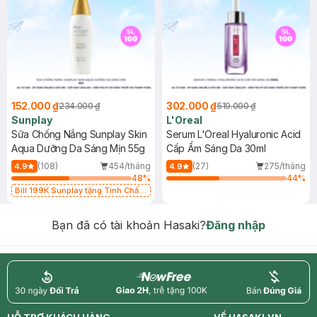
152.000 ₫
302.000 ₫
234.000 ₫
519.000 ₫
Sunplay
L'Oreal
Sữa Chống Nắng Sunplay Skin
Serum L'Oreal Hyaluronic Acid
Aqua Dưỡng Da Sáng Mịn 55g
Cấp Ẩm Sáng Da 30ml
(108)
454/tháng
(27)
275/tháng
4.9
4.9
48
%
44
%
Bill 199K Sunplay tặng Tinh Chất
Chống Nắng 7g trị giá 30K (SL có
hạn)
Bạn đã có tài khoản Hasaki?
Đăng nhập
return
nowfree
price