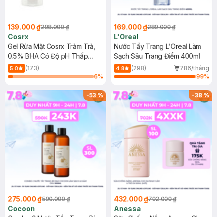
139.000 ₫
169.000 ₫
298.000 ₫
289.000 ₫
Cosrx
L'Oreal
Gel Rửa Mặt Cosrx Tràm Trà,
Nước Tẩy Trang L'Oreal Làm
0.5% BHA Có Độ pH Thấp
Sạch Sâu Trang Điểm 400ml
150ml
(173)
(298)
786/tháng
5.0
4.8
6
%
99
%
-
53
%
-
38
%
275.000 ₫
432.000 ₫
590.000 ₫
702.000 ₫
Cocoon
Anessa