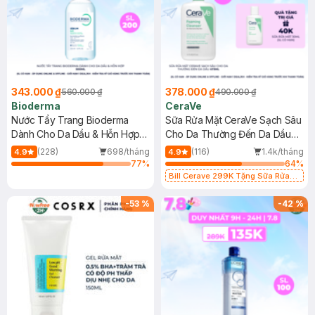
343.000 ₫
378.000 ₫
560.000 ₫
490.000 ₫
Bioderma
CeraVe
Nước Tẩy Trang Bioderma
Sữa Rửa Mặt CeraVe Sạch Sâu
Dành Cho Da Dầu & Hỗn Hợp
Cho Da Thường Đến Da Dầu
500ml
473ml
(228)
698/tháng
(116)
1.4k/tháng
4.9
4.9
77
%
64
%
Bill Cerave 299K Tặng Sữa Rửa
Mặt Cerave 30ml (SL có hạn)
-
53
%
-
42
%