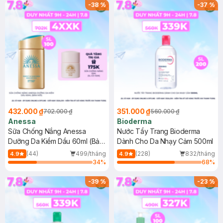
SPF 50+ 20ml (SL Có Hạn)
(SL có hạn)
-
38
%
-
37
%
432.000 ₫
351.000 ₫
702.000 ₫
560.000 ₫
Anessa
Bioderma
Sữa Chống Nắng Anessa
Nước Tẩy Trang Bioderma
Dưỡng Da Kiềm Dầu 60ml (Bản
Dành Cho Da Nhạy Cảm 500ml
Mới)
(44)
499/tháng
(228)
832/tháng
4.9
4.9
34
%
68
%
-
39
%
-
23
%