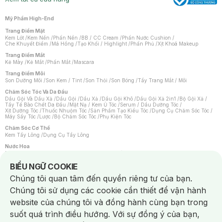
Mỹ Phẩm High-End
Trang Điểm Mặt
Kem Lót
/
Kem Nền
/
Phấn Nền
/
BB / CC Cream
/
Phấn Nước Cushion
/
Che Khuyết Điểm
/
Má Hồng
/
Tạo Khối / Highlight
/
Phấn Phủ
/
Xịt Khoá Makeup
Trang Điểm Mắt
Kẻ Mày
/
Kẻ Mắt
/
Phấn Mắt
/
Mascara
Trang Điểm Môi
Son Dưỡng Môi
/
Son Kem / Tint
/
Son Thỏi
/
Son Bóng
/
Tẩy Trang Mắt / Môi
Chăm Sóc Tóc Và Da Đầu
Dầu Gội Và Dầu Xả
/
Dầu Gội
/
Dầu Xả
/
Dầu Gội Khô
/
Dầu Gội Xả 2in1
/
Bộ Gội Xả
/
Tẩy Tế Bào Chết Da Đầu
/
Mặt Nạ / Kem Ủ Tóc
/
Serum / Dầu Dưỡng Tóc
/
Xịt Dưỡng Tóc
/
Thuốc Nhuộm Tóc
/
Sản Phẩm Tạo Kiểu Tóc
/
Dụng Cụ Chăm Sóc Tóc
/
Máy Sấy Tóc
/
Lược
/
Bộ Chăm Sóc Tóc
/
Phụ Kiện Tóc
Chăm Sóc Cơ Thể
Kem Tẩy Lông
/
Dụng Cụ Tẩy Lông
Nước Hoa
Nước Hoa Nữ
/
Nước Hoa Nam
/
Nước Hoa Cao Cấp
/
Xịt Thơm Toàn Thân
/
Nước Hoa Vùng Kín
Notice about cookies usage
BIỂU NGỮ COOKIE
Chăm Sóc Cá Nhân
Chúng tôi quan tâm đến quyền riêng tư của bạn.
Chống Muỗi
/
Khẩu Trang
/
Máy Massage
/
Mặt Nạ Xông Hơi
/
Nước Rửa Tay
/
Sản Phẩm Chăm Sóc Khác
/
Bàn Chải Đánh Răng
/
Bàn Chải Điện
/
Chúng tôi sử dụng các cookie cần thiết để vận hành
Hỗ Trợ Trắng Răng
/
Kem Đánh Răng
/
Máy Tăm Nước
/
Nước Súc Miệng
/
Tăm / Chỉ Nha Khoa
/
Xịt Thơm Miệng
/
Dung Dịch Vệ Sinh
/
Dưỡng Vùng Kín
/
website của chúng tôi và đồng hành cùng bạn trong
Khăn Ướt Vệ Sinh Vùng Kín
/
Băng Vệ Sinh
/
Tampon
/
Bọt Cạo Râu
/
Dao Cạo Râu
/
Máy Cạo Râu
suốt quá trình điều hướng. Với sự đồng ý của bạn,
Vấn Đề Về Da