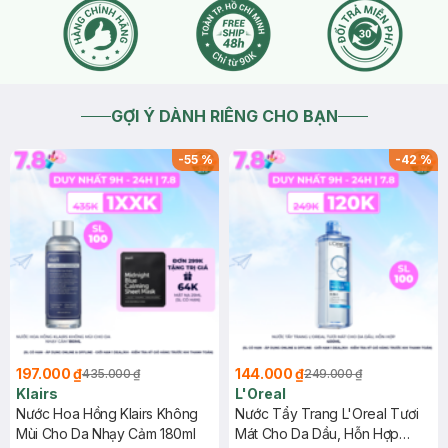
GỢI Ý DÀNH RIÊNG CHO BẠN
-
55
%
-
42
%
197.000 ₫
144.000 ₫
435.000 ₫
249.000 ₫
Klairs
L'Oreal
Nước Hoa Hồng Klairs Không
Nước Tẩy Trang L'Oreal Tươi
Mùi Cho Da Nhạy Cảm 180ml
Mát Cho Da Dầu, Hỗn Hợp