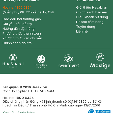
HỖ TRỢ KHÁCH HÀNG
VỀ HASAKI.VN
Hotline:
1800 6324
Giới thiệu Hasaki.vn
(Miễn phí , 08-22h kể cả T7, CN)
Chính sách bảo mật
Điều khoản sử dụng
Các câu hỏi thường gặp
Hasaki cẩm nang
Gửi yêu cầu hỗ trợ
Tuyển dụng
Hướng dẫn đặt hàng
Liên hệ
Phương thức thanh toán
Phương thức vận chuyển
Chính sách đổi trả
Synctives
Clinic
Dermahair
Mastige
Bản quyền © 2016 Hasaki.vn
Công Ty cổ phần HASAKI VIETNAM
Hotline:
1800 6324
Giấy chứng nhận Đăng ký Kinh doanh số 0313612829 do Sở Kế
hoạch và Đầu tư Thành phố Hồ Chí Minh cấp ngày 13/01/2016
Xem tất cả cửa hàng