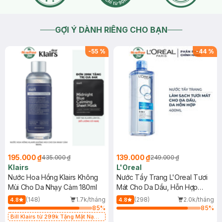
GỢI Ý DÀNH RIÊNG CHO BẠN
-
55
%
-
44
%
195.000 ₫
139.000 ₫
435.000 ₫
249.000 ₫
Klairs
L'Oreal
Nước Hoa Hồng Klairs Không
Nước Tẩy Trang L'Oreal Tươi
Mùi Cho Da Nhạy Cảm 180ml
Mát Cho Da Dầu, Hỗn Hợp
400ml
(148)
1.7k/tháng
(298)
2.0k/tháng
4.8
4.8
85
%
85
%
Bill Klairs từ 299k Tặng Mặt Nạ