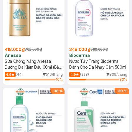
418.000 ₫
348.000 ₫
702.000 ₫
560.000 ₫
Anessa
Bioderma
Sữa Chống Nắng Anessa
Nước Tẩy Trang Bioderma
Dưỡng Da Kiềm Dầu 60ml (Bản
Dành Cho Da Nhạy Cảm 500ml
Mới)
(44)
516/tháng
(228)
839/tháng
4.9
4.9
10
%
33
%
-
38
%
-
30
%