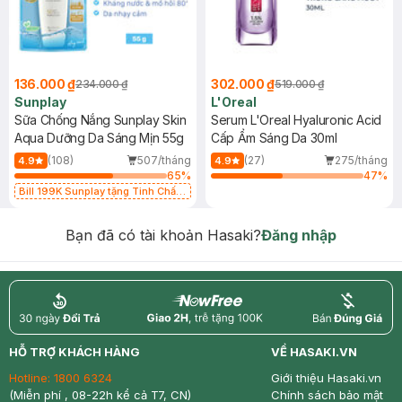
136.000 ₫
302.000 ₫
234.000 ₫
519.000 ₫
Sunplay
L'Oreal
Sữa Chống Nắng Sunplay Skin
Serum L'Oreal Hyaluronic Acid
Aqua Dưỡng Da Sáng Mịn 55g
Cấp Ẩm Sáng Da 30ml
(108)
507/tháng
(27)
275/tháng
4.9
4.9
65
%
47
%
Bill 199K Sunplay tặng Tinh Chất
Chống Nắng 7g trị giá 30K (SL có
hạn)
Bạn đã có tài khoản Hasaki?
Đăng nhập
return
nowfree
price
HỖ TRỢ KHÁCH HÀNG
VỀ HASAKI.VN
Hotline:
1800 6324
Giới thiệu Hasaki.vn
(Miễn phí , 08-22h kể cả T7, CN)
Chính sách bảo mật