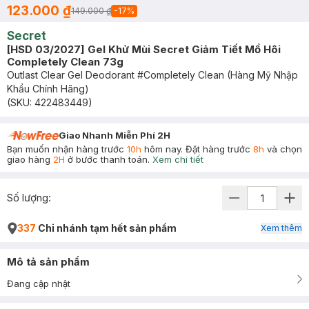
123.000 ₫
149.000 ₫
-
17
%
Secret
[HSD 03/2027] Gel Khử Mùi Secret Giảm Tiết Mồ Hôi
Completely Clean 73g
Outlast Clear Gel Deodorant #Completely Clean (Hàng Mỹ Nhập
Khẩu Chính Hãng)
(SKU:
422483449
)
Giao Nhanh Miễn Phí 2H
Bạn muốn nhận hàng trước
10h
hôm nay. Đặt hàng trước
8h
và chọn
giao hàng
2H
ở bước thanh toán.
Xem chi tiết
Số lượng:
337
Chi nhánh tạm hết sản phẩm
Xem thêm
Mô tả sản phẩm
Đang cập nhật