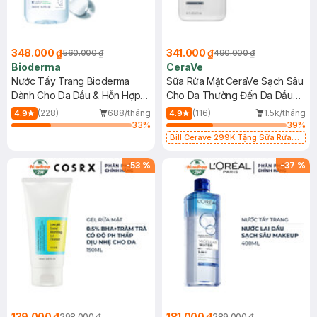
348.000 ₫
341.000 ₫
560.000 ₫
490.000 ₫
Bioderma
CeraVe
Nước Tẩy Trang Bioderma
Sữa Rửa Mặt CeraVe Sạch Sâu
Dành Cho Da Dầu & Hỗn Hợp
Cho Da Thường Đến Da Dầu
500ml
473ml
(228)
688/tháng
(116)
1.5k/tháng
4.9
4.9
33
%
39
%
Bill Cerave 299K Tặng Sữa Rửa
Mặt Cerave 30ml (SL có hạn)
-
53
%
-
37
%
139.000 ₫
181.000 ₫
298.000 ₫
289.000 ₫