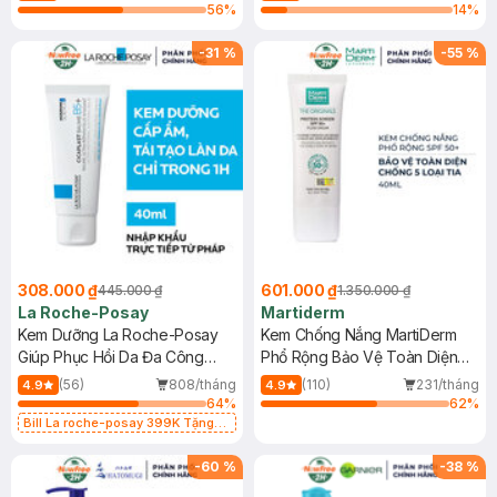
56
%
14
%
-
31
%
-
55
%
308.000 ₫
601.000 ₫
445.000 ₫
1.350.000 ₫
La Roche-Posay
Martiderm
Kem Dưỡng La Roche-Posay
Kem Chống Nắng MartiDerm
Giúp Phục Hồi Da Đa Công
Phổ Rộng Bảo Vệ Toàn Diện
Dụng 40ml
40ml
(56)
808/tháng
(110)
231/tháng
4.9
4.9
64
%
62
%
Bill La roche-posay 399K Tặng
Gel rửa mặt da dầu nhạy cảm 50ml
(SL có hạn)
-
60
%
-
38
%