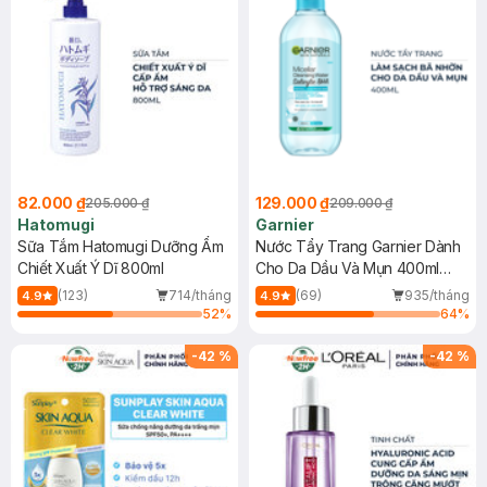
82.000 ₫
129.000 ₫
205.000 ₫
209.000 ₫
Hatomugi
Garnier
Sữa Tắm Hatomugi Dưỡng Ẩm
Nước Tẩy Trang Garnier Dành
Chiết Xuất Ý Dĩ 800ml
Cho Da Dầu Và Mụn 400ml
(Mới)
(123)
714/tháng
(69)
935/tháng
4.9
4.9
52
%
64
%
-
42
%
-
42
%