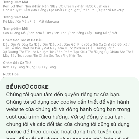
Trang Điểm Mặt
Kem Lót
/
Kem Nền
/
Phấn Nền
/
BB / CC Cream
/
Phấn Nước Cushion
/
Che Khuyết Điểm
/
Má Hồng
/
Tạo Khối / Highlight
/
Phấn Phủ
/
Xịt Khoá Makeup
Trang Điểm Mắt
Kẻ Mày
/
Kẻ Mắt
/
Phấn Mắt
/
Mascara
Trang Điểm Môi
Son Dưỡng Môi
/
Son Kem / Tint
/
Son Thỏi
/
Son Bóng
/
Tẩy Trang Mắt / Môi
Chăm Sóc Tóc Và Da Đầu
Dầu Gội Và Dầu Xả
/
Dầu Gội
/
Dầu Xả
/
Dầu Gội Khô
/
Dầu Gội Xả 2in1
/
Bộ Gội Xả
/
Tẩy Tế Bào Chết Da Đầu
/
Mặt Nạ / Kem Ủ Tóc
/
Serum / Dầu Dưỡng Tóc
/
Xịt Dưỡng Tóc
/
Thuốc Nhuộm Tóc
/
Sản Phẩm Tạo Kiểu Tóc
/
Dụng Cụ Chăm Sóc Tóc
/
Máy Sấy Tóc
/
Lược
/
Bộ Chăm Sóc Tóc
/
Phụ Kiện Tóc
Chăm Sóc Cơ Thể
Kem Tẩy Lông
/
Dụng Cụ Tẩy Lông
Nước Hoa
Nước Hoa Nữ
/
Nước Hoa Nam
/
Nước Hoa Cao Cấp
/
Xịt Thơm Toàn Thân
/
Nước Hoa Vùng Kín
Notice about cookies usage
BIỂU NGỮ COOKIE
Chăm Sóc Cá Nhân
Chúng tôi quan tâm đến quyền riêng tư của bạn.
Chống Muỗi
/
Khẩu Trang
/
Máy Massage
/
Mặt Nạ Xông Hơi
/
Nước Rửa Tay
/
Sản Phẩm Chăm Sóc Khác
/
Bàn Chải Đánh Răng
/
Bàn Chải Điện
/
Chúng tôi sử dụng các cookie cần thiết để vận hành
Hỗ Trợ Trắng Răng
/
Kem Đánh Răng
/
Máy Tăm Nước
/
Nước Súc Miệng
/
Tăm / Chỉ Nha Khoa
/
Xịt Thơm Miệng
/
Dung Dịch Vệ Sinh
/
Dưỡng Vùng Kín
/
website của chúng tôi và đồng hành cùng bạn trong
Khăn Ướt Vệ Sinh Vùng Kín
/
Băng Vệ Sinh
/
Tampon
/
Bọt Cạo Râu
/
Dao Cạo Râu
/
Máy Cạo Râu
suốt quá trình điều hướng. Với sự đồng ý của bạn,
Vấn Đề Về Da
chúng tôi và các đối tác của chúng tôi cũng sử dụng
Da Dầu / Lỗ Chân Lông To
/
Da Khô / Mất Nước
/
Da Lão Hóa
/
Da Mụn
/
Da Nhạy Cảm / Kích Ứng
/
Da Xỉn Màu
/
Thâm / Nám / Tàn Nhang
/
cookie để theo dõi các hoạt động trực tuyến của
Quầng Thâm & Bọng Mắt
/
Sẹo
/
Viêm Da Cơ Địa
Dụng Cụ / Phụ Kiện Chăm Sóc Da