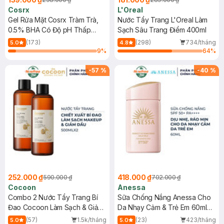
Cosrx
L'Oreal
Gel Rửa Mặt Cosrx Tràm Trà,
Nước Tẩy Trang L'Oreal Làm
0.5% BHA Có Độ pH Thấp
Sạch Sâu Trang Điểm 400ml
150ml
(173)
(298)
734/tháng
5.0
4.8
9
%
64
%
-
57
%
-
40
%
252.000 ₫
418.000 ₫
590.000 ₫
702.000 ₫
Cocoon
Anessa
Combo 2 Nước Tẩy Trang Bí
Sữa Chống Nắng Anessa Cho
Đao Cocoon Làm Sạch & Giảm
Da Nhạy Cảm & Trẻ Em 60ml
Dầu 500ml
(Mới)
(57)
1.5k/tháng
(23)
423/tháng
5.0
5.0