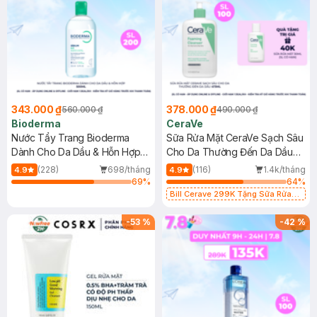
343.000 ₫
378.000 ₫
560.000 ₫
490.000 ₫
Bioderma
CeraVe
Nước Tẩy Trang Bioderma
Sữa Rửa Mặt CeraVe Sạch Sâu
Dành Cho Da Dầu & Hỗn Hợp
Cho Da Thường Đến Da Dầu
500ml
473ml
(228)
698/tháng
(116)
1.4k/tháng
4.9
4.9
69
%
64
%
Bill Cerave 299K Tặng Sữa Rửa
Mặt Cerave 30ml (SL có hạn)
-
53
%
-
42
%