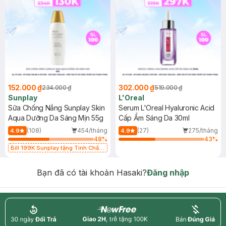
152.000 ₫
302.000 ₫
234.000 ₫
519.000 ₫
Sunplay
L'Oreal
Sữa Chống Nắng Sunplay Skin
Serum L'Oreal Hyaluronic Acid
Aqua Dưỡng Da Sáng Mịn 55g
Cấp Ẩm Sáng Da 30ml
(108)
454/tháng
(27)
275/tháng
4.9
4.9
48
%
43
%
Bill 199K Sunplay tặng Tinh Chất
Chống Nắng 7g trị giá 30K (SL có
hạn)
Bạn đã có tài khoản Hasaki?
Đăng nhập