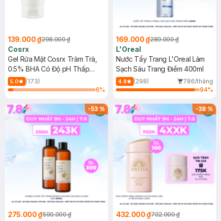
139.000 ₫
169.000 ₫
298.000 ₫
289.000 ₫
Cosrx
L'Oreal
Gel Rửa Mặt Cosrx Tràm Trà,
Nước Tẩy Trang L'Oreal Làm
0.5% BHA Có Độ pH Thấp
Sạch Sâu Trang Điểm 400ml
150ml
(173)
(298)
786/tháng
5.0
4.8
6
%
94
%
-
53
%
-
38
%
275.000 ₫
432.000 ₫
590.000 ₫
702.000 ₫