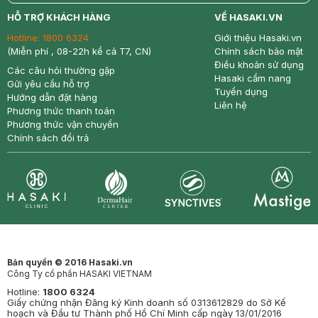
return
nowfree
price
HỖ TRỢ KHÁCH HÀNG
VỀ HASAKI.VN
Hotline:
1800 6324
Giới thiệu Hasaki.vn
(Miễn phí , 08-22h kể cả T7, CN)
Chính sách bảo mật
Điều khoản sử dụng
Các câu hỏi thường gặp
Hasaki cẩm nang
Gửi yêu cầu hỗ trợ
Tuyển dụng
Hướng dẫn đặt hàng
Liên hệ
Phương thức thanh toán
Phương thức vận chuyển
Chính sách đổi trả
Synctives
Clinic
Dermahair
Mastige
Bản quyền © 2016 Hasaki.vn
Công Ty cổ phần HASAKI VIETNAM
Hotline:
1800 6324
Giấy chứng nhận Đăng ký Kinh doanh số 0313612829 do Sở Kế
hoạch và Đầu tư Thành phố Hồ Chí Minh cấp ngày 13/01/2016