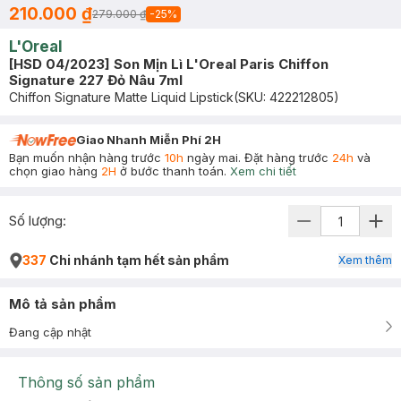
210.000 ₫
279.000 ₫
-
25
%
L'Oreal
[HSD 04/2023] Son Mịn Lì L'Oreal Paris Chiffon
Signature 227 Đỏ Nâu 7ml
Chiffon Signature Matte Liquid Lipstick
(SKU:
422212805
)
Giao Nhanh Miễn Phí 2H
Bạn muốn nhận hàng trước
10h
ngày mai. Đặt hàng trước
24h
và
chọn giao hàng
2H
ở bước thanh toán.
Xem chi tiết
Số lượng:
337
Chi nhánh tạm hết sản phẩm
Xem thêm
Mô tả sản phẩm
Đang cập nhật
Thông số sản phẩm