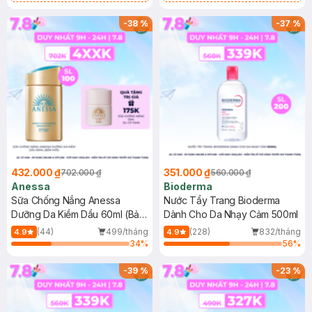
Chống Nắng Cho Da Nhạy Cảm
Gel rửa mặt da dầu nhạy cảm 50ml
SPF 50+ 20ml (SL Có Hạn)
(SL có hạn)
-
38
%
-
37
%
432.000 ₫
351.000 ₫
702.000 ₫
560.000 ₫
Anessa
Bioderma
Sữa Chống Nắng Anessa
Nước Tẩy Trang Bioderma
Dưỡng Da Kiềm Dầu 60ml (Bản
Dành Cho Da Nhạy Cảm 500ml
Mới)
(44)
499/tháng
(228)
832/tháng
4.9
4.9
34
%
56
%
-
39
%
-
23
%