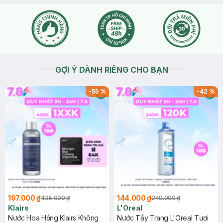
GỢI Ý DÀNH RIÊNG CHO BẠN
-
55
%
-
42
%
197.000 ₫
144.000 ₫
435.000 ₫
249.000 ₫
Klairs
L'Oreal
Nước Hoa Hồng Klairs Không
Nước Tẩy Trang L'Oreal Tươi