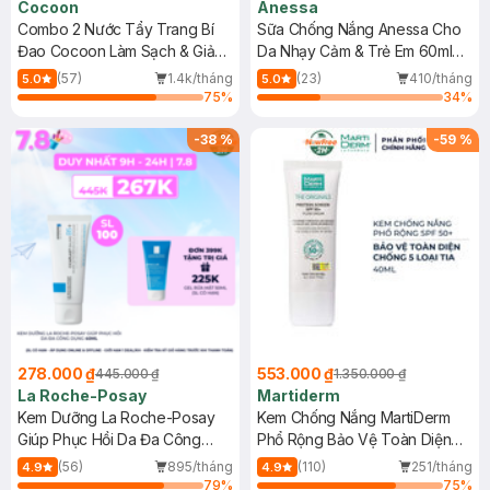
Cocoon
Anessa
Combo 2 Nước Tẩy Trang Bí
Sữa Chống Nắng Anessa Cho
Đao Cocoon Làm Sạch & Giảm
Da Nhạy Cảm & Trẻ Em 60ml
Dầu 500ml
(Mới)
(57)
1.4k/tháng
(23)
410/tháng
5.0
5.0
75
%
34
%
-
38
%
-
59
%
278.000 ₫
553.000 ₫
445.000 ₫
1.350.000 ₫
La Roche-Posay
Martiderm
Kem Dưỡng La Roche-Posay
Kem Chống Nắng MartiDerm
Giúp Phục Hồi Da Đa Công
Phổ Rộng Bảo Vệ Toàn Diện
Dụng 40ml
40ml
(56)
895/tháng
(110)
251/tháng
4.9
4.9
79
%
75
%