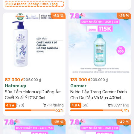
Bill La roche-posay 399K Tặng
Gel rửa mặt da dầu nhạy cảm 50ml
(SL có hạn)
-
60
%
-
36
%
82.000 ₫
133.000 ₫
205.000 ₫
209.000 ₫
Hatomugi
Garnier
Sữa Tắm Hatomugi Dưỡng Ẩm
Nước Tẩy Trang Garnier Dành
Chiết Xuất Ý Dĩ 800ml
Cho Da Dầu Và Mụn 400ml
(Mới)
(123)
714/tháng
(69)
907/tháng
4.9
4.9
52
%
64
%
-
35
%
-
42
%