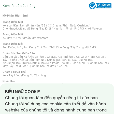
Xem tất cả cửa hàng
Mỹ Phẩm High-End
Trang Điểm Mặt
Kem Lót
/
Kem Nền
/
Phấn Nền
/
BB / CC Cream
/
Phấn Nước Cushion
/
Che Khuyết Điểm
/
Má Hồng
/
Tạo Khối / Highlight
/
Phấn Phủ
/
Xịt Khoá Makeup
Trang Điểm Mắt
Kẻ Mày
/
Kẻ Mắt
/
Phấn Mắt
/
Mascara
Trang Điểm Môi
Son Dưỡng Môi
/
Son Kem / Tint
/
Son Thỏi
/
Son Bóng
/
Tẩy Trang Mắt / Môi
Chăm Sóc Tóc Và Da Đầu
Dầu Gội Và Dầu Xả
/
Dầu Gội
/
Dầu Xả
/
Dầu Gội Khô
/
Dầu Gội Xả 2in1
/
Bộ Gội Xả
/
Tẩy Tế Bào Chết Da Đầu
/
Mặt Nạ / Kem Ủ Tóc
/
Serum / Dầu Dưỡng Tóc
/
Xịt Dưỡng Tóc
/
Thuốc Nhuộm Tóc
/
Sản Phẩm Tạo Kiểu Tóc
/
Dụng Cụ Chăm Sóc Tóc
/
Máy Sấy Tóc
/
Lược
/
Bộ Chăm Sóc Tóc
/
Phụ Kiện Tóc
Chăm Sóc Cơ Thể
Kem Tẩy Lông
/
Dụng Cụ Tẩy Lông
Nước Hoa
Nước Hoa Nữ
/
Nước Hoa Nam
/
Nước Hoa Cao Cấp
/
Xịt Thơm Toàn Thân
/
Nước Hoa Vùng Kín
Notice about cookies usage
BIỂU NGỮ COOKIE
Chăm Sóc Cá Nhân
Chúng tôi quan tâm đến quyền riêng tư của bạn.
Chống Muỗi
/
Khẩu Trang
/
Máy Massage
/
Mặt Nạ Xông Hơi
/
Nước Rửa Tay
/
Sản Phẩm Chăm Sóc Khác
/
Bàn Chải Đánh Răng
/
Bàn Chải Điện
/
Chúng tôi sử dụng các cookie cần thiết để vận hành
Hỗ Trợ Trắng Răng
/
Kem Đánh Răng
/
Máy Tăm Nước
/
Nước Súc Miệng
/
Tăm / Chỉ Nha Khoa
/
Xịt Thơm Miệng
/
Dung Dịch Vệ Sinh
/
Dưỡng Vùng Kín
/
website của chúng tôi và đồng hành cùng bạn trong
Khăn Ướt Vệ Sinh Vùng Kín
/
Băng Vệ Sinh
/
Tampon
/
Bọt Cạo Râu
/
Dao Cạo Râu
/
Máy Cạo Râu