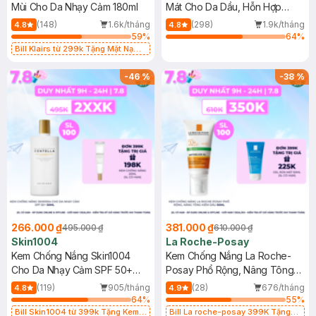
Mùi Cho Da Nhạy Cảm 180ml
Mát Cho Da Dầu, Hỗn Hợp
400ml
(148)
1.6k/tháng
(298)
1.9k/tháng
4.8
4.8
59
%
64
%
Bill Klairs từ 299k Tặng Mặt Nạ
Làm Dịu Da & Kiểm Soát Dầu Nhờn
25ml (SL Có Hạn)
-
46
%
-
38
%
266.000 ₫
381.000 ₫
495.000 ₫
610.000 ₫
Skin1004
La Roche-Posay
Kem Chống Nắng Skin1004
Kem Chống Nắng La Roche-
Cho Da Nhạy Cảm SPF 50+
Posay Phổ Rộng, Nâng Tông
50ml
Kiềm Dầu 50ml
(119)
905/tháng
(28)
676/tháng
4.8
4.9
64
%
55
%
Bill Skin1004 từ 399k Tặng Kem
Bill La roche-posay 399K Tặng