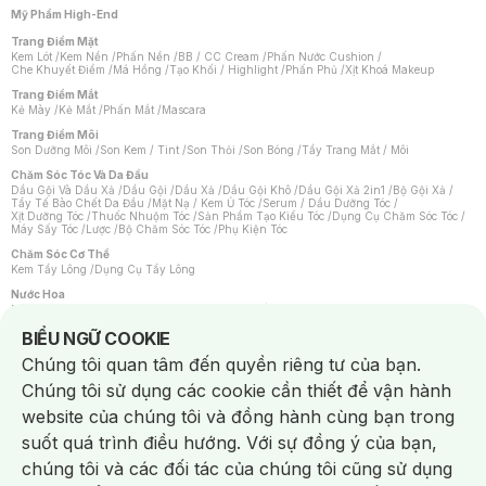
Mỹ Phẩm High-End
Trang Điểm Mặt
Kem Lót
/
Kem Nền
/
Phấn Nền
/
BB / CC Cream
/
Phấn Nước Cushion
/
Che Khuyết Điểm
/
Má Hồng
/
Tạo Khối / Highlight
/
Phấn Phủ
/
Xịt Khoá Makeup
Trang Điểm Mắt
Kẻ Mày
/
Kẻ Mắt
/
Phấn Mắt
/
Mascara
Trang Điểm Môi
Son Dưỡng Môi
/
Son Kem / Tint
/
Son Thỏi
/
Son Bóng
/
Tẩy Trang Mắt / Môi
Chăm Sóc Tóc Và Da Đầu
Dầu Gội Và Dầu Xả
/
Dầu Gội
/
Dầu Xả
/
Dầu Gội Khô
/
Dầu Gội Xả 2in1
/
Bộ Gội Xả
/
Tẩy Tế Bào Chết Da Đầu
/
Mặt Nạ / Kem Ủ Tóc
/
Serum / Dầu Dưỡng Tóc
/
Xịt Dưỡng Tóc
/
Thuốc Nhuộm Tóc
/
Sản Phẩm Tạo Kiểu Tóc
/
Dụng Cụ Chăm Sóc Tóc
/
Máy Sấy Tóc
/
Lược
/
Bộ Chăm Sóc Tóc
/
Phụ Kiện Tóc
Chăm Sóc Cơ Thể
Kem Tẩy Lông
/
Dụng Cụ Tẩy Lông
Nước Hoa
Nước Hoa Nữ
/
Nước Hoa Nam
/
Nước Hoa Cao Cấp
/
Xịt Thơm Toàn Thân
/
Nước Hoa Vùng Kín
Notice about cookies usage
BIỂU NGỮ COOKIE
Chăm Sóc Cá Nhân
Chúng tôi quan tâm đến quyền riêng tư của bạn.
Chống Muỗi
/
Khẩu Trang
/
Máy Massage
/
Mặt Nạ Xông Hơi
/
Nước Rửa Tay
/
Sản Phẩm Chăm Sóc Khác
/
Bàn Chải Đánh Răng
/
Bàn Chải Điện
/
Chúng tôi sử dụng các cookie cần thiết để vận hành
Hỗ Trợ Trắng Răng
/
Kem Đánh Răng
/
Máy Tăm Nước
/
Nước Súc Miệng
/
Tăm / Chỉ Nha Khoa
/
Xịt Thơm Miệng
/
Dung Dịch Vệ Sinh
/
Dưỡng Vùng Kín
/
website của chúng tôi và đồng hành cùng bạn trong
Khăn Ướt Vệ Sinh Vùng Kín
/
Băng Vệ Sinh
/
Tampon
/
Bọt Cạo Râu
/
Dao Cạo Râu
/
Máy Cạo Râu
suốt quá trình điều hướng. Với sự đồng ý của bạn,
Vấn Đề Về Da
chúng tôi và các đối tác của chúng tôi cũng sử dụng
Da Dầu / Lỗ Chân Lông To
/
Da Khô / Mất Nước
/
Da Lão Hóa
/
Da Mụn
/
Da Nhạy Cảm / Kích Ứng
/
Da Xỉn Màu
/
Thâm / Nám / Tàn Nhang
/