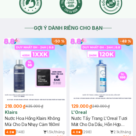
GỢI Ý DÀNH RIÊNG CHO BẠN
-
50
%
-
48
%
218.000 ₫
129.000 ₫
435.000 ₫
249.000 ₫
Klairs
L'Oreal
Nước Hoa Hồng Klairs Không
Nước Tẩy Trang L'Oreal Tươi
Mùi Cho Da Nhạy Cảm 180ml
Mát Cho Da Dầu, Hỗn Hợp
400ml
(148)
1.5k/tháng
(298)
2.1k/tháng
4.8
4.8