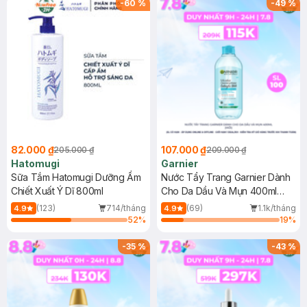
-
60
%
-
49
%
82.000 ₫
107.000 ₫
205.000 ₫
209.000 ₫
Hatomugi
Garnier
Sữa Tắm Hatomugi Dưỡng Ẩm
Nước Tẩy Trang Garnier Dành
Chiết Xuất Ý Dĩ 800ml
Cho Da Dầu Và Mụn 400ml
(Mới)
(123)
714/tháng
(69)
1.1k/tháng
4.9
4.9
52
%
19
%
-
35
%
-
43
%