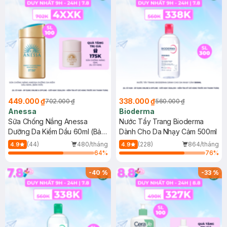
449.000 ₫
338.000 ₫
702.000 ₫
560.000 ₫
Anessa
Bioderma
Sữa Chống Nắng Anessa
Nước Tẩy Trang Bioderma
Dưỡng Da Kiềm Dầu 60ml (Bản
Dành Cho Da Nhạy Cảm 500ml
Mới)
(44)
480/tháng
(228)
864/tháng
4.9
4.9
64
%
76
%
-
40
%
-
33
%