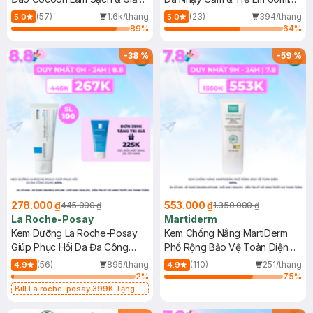
Dầu 500ml
(Mới)
(57)
1.6k/tháng
(23)
394/tháng
5.0
5.0
89
%
64
%
-
38
%
-
59
%
278.000 ₫
553.000 ₫
445.000 ₫
1.350.000 ₫
La Roche-Posay
Martiderm
Kem Dưỡng La Roche-Posay
Kem Chống Nắng MartiDerm
Giúp Phục Hồi Da Đa Công
Phổ Rộng Bảo Vệ Toàn Diện
Dụng 40ml
40ml
(56)
895/tháng
(110)
251/tháng
4.9
4.9
2
%
75
%
Bill La roche-posay 399K Tặng
Gel rửa mặt da dầu nhạy cảm 50ml
(SL có hạn)