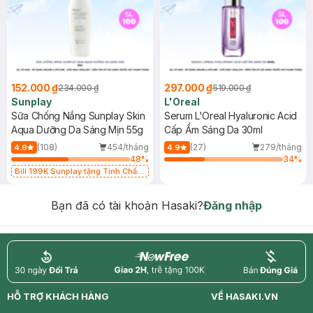
152.000 ₫
297.000 ₫
234.000 ₫
519.000 ₫
Sunplay
L'Oreal
Sữa Chống Nắng Sunplay Skin
Serum L'Oreal Hyaluronic Acid
Aqua Dưỡng Da Sáng Mịn 55g
Cấp Ẩm Sáng Da 30ml
(108)
454/tháng
(27)
279/tháng
4.9
4.9
48
%
34
%
Bill 199K Sunplay tặng Tinh Chất
Chống Nắng 7g trị giá 30K (SL có
hạn)
Bạn đã có tài khoản Hasaki?
Đăng nhập
return
nowfree
price
HỖ TRỢ KHÁCH HÀNG
VỀ HASAKI.VN