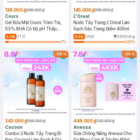
139.000 ₫
145.000 ₫
298.000 ₫
289.000 ₫
Cosrx
L'Oreal
Gel Rửa Mặt Cosrx Tràm Trà,
Nước Tẩy Trang L'Oreal Làm
0.5% BHA Có Độ pH Thấp
Sạch Sâu Trang Điểm 400ml
150ml
(173)
(298)
916/tháng
5.0
4.8
7
%
20
%
-
59
%
-
36
%
243.000 ₫
449.000 ₫
590.000 ₫
702.000 ₫
Cocoon
Anessa
Combo 2 Nước Tẩy Trang Bí
Sữa Chống Nắng Anessa Cho
Đao Cocoon Làm Sạch & Giảm
Da Nhạy Cảm & Trẻ Em 60ml