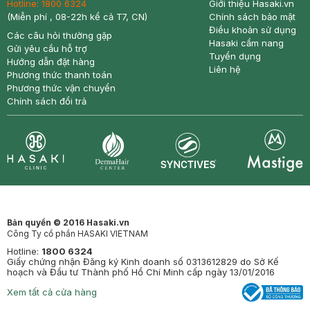
Hotline:
1800 6324
Giới thiệu Hasaki.vn
(Miễn phí , 08-22h kể cả T7, CN)
Chính sách bảo mật
Điều khoản sử dụng
Các câu hỏi thường gặp
Hasaki cẩm nang
Gửi yêu cầu hỗ trợ
Tuyển dụng
Hướng dẫn đặt hàng
Liên hệ
Phương thức thanh toán
Phương thức vận chuyển
Chính sách đổi trả
Synctives
Clinic
Dermahair
Mastige
Bản quyền © 2016 Hasaki.vn
Công Ty cổ phần HASAKI VIETNAM
Hotline:
1800 6324
Giấy chứng nhận Đăng ký Kinh doanh số 0313612829 do Sở Kế
hoạch và Đầu tư Thành phố Hồ Chí Minh cấp ngày 13/01/2016
Xem tất cả cửa hàng