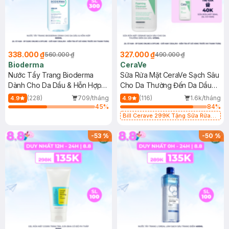
338.000 ₫
327.000 ₫
560.000 ₫
490.000 ₫
Bioderma
CeraVe
Nước Tẩy Trang Bioderma
Sữa Rửa Mặt CeraVe Sạch Sâu
Dành Cho Da Dầu & Hỗn Hợp
Cho Da Thường Đến Da Dầu
500ml
473ml
(228)
709/tháng
(116)
1.6k/tháng
4.9
4.9
45
%
84
%
Bill Cerave 299K Tặng Sữa Rửa
Mặt Cerave 30ml (SL có hạn)
-
53
%
-
50
%