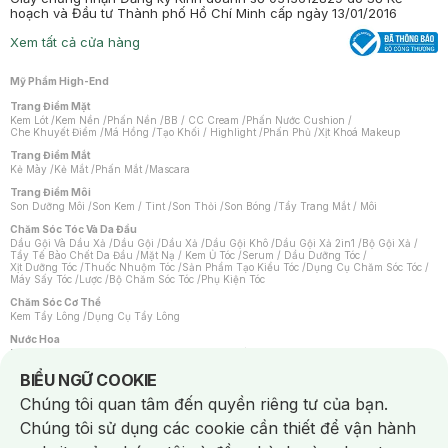
hoạch và Đầu tư Thành phố Hồ Chí Minh cấp ngày 13/01/2016
Xem tất cả cửa hàng
Mỹ Phẩm High-End
Trang Điểm Mặt
Kem Lót
/
Kem Nền
/
Phấn Nền
/
BB / CC Cream
/
Phấn Nước Cushion
/
Che Khuyết Điểm
/
Má Hồng
/
Tạo Khối / Highlight
/
Phấn Phủ
/
Xịt Khoá Makeup
Trang Điểm Mắt
Kẻ Mày
/
Kẻ Mắt
/
Phấn Mắt
/
Mascara
Trang Điểm Môi
Son Dưỡng Môi
/
Son Kem / Tint
/
Son Thỏi
/
Son Bóng
/
Tẩy Trang Mắt / Môi
Chăm Sóc Tóc Và Da Đầu
Dầu Gội Và Dầu Xả
/
Dầu Gội
/
Dầu Xả
/
Dầu Gội Khô
/
Dầu Gội Xả 2in1
/
Bộ Gội Xả
/
Tẩy Tế Bào Chết Da Đầu
/
Mặt Nạ / Kem Ủ Tóc
/
Serum / Dầu Dưỡng Tóc
/
Xịt Dưỡng Tóc
/
Thuốc Nhuộm Tóc
/
Sản Phẩm Tạo Kiểu Tóc
/
Dụng Cụ Chăm Sóc Tóc
/
Máy Sấy Tóc
/
Lược
/
Bộ Chăm Sóc Tóc
/
Phụ Kiện Tóc
Chăm Sóc Cơ Thể
Kem Tẩy Lông
/
Dụng Cụ Tẩy Lông
Nước Hoa
Nước Hoa Nữ
/
Nước Hoa Nam
/
Nước Hoa Cao Cấp
/
Xịt Thơm Toàn Thân
/
Nước Hoa Vùng Kín
Notice about cookies usage
BIỂU NGỮ COOKIE
Chăm Sóc Cá Nhân
Chúng tôi quan tâm đến quyền riêng tư của bạn.
Chống Muỗi
/
Khẩu Trang
/
Máy Massage
/
Mặt Nạ Xông Hơi
/
Nước Rửa Tay
/
Sản Phẩm Chăm Sóc Khác
/
Bàn Chải Đánh Răng
/
Bàn Chải Điện
/
Chúng tôi sử dụng các cookie cần thiết để vận hành
Hỗ Trợ Trắng Răng
/
Kem Đánh Răng
/
Máy Tăm Nước
/
Nước Súc Miệng
/
Tăm / Chỉ Nha Khoa
/
Xịt Thơm Miệng
/
Dung Dịch Vệ Sinh
/
Dưỡng Vùng Kín
/