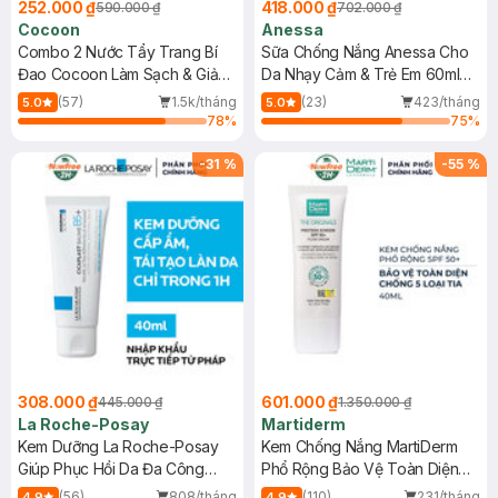
252.000 ₫
418.000 ₫
590.000 ₫
702.000 ₫
Cocoon
Anessa
Combo 2 Nước Tẩy Trang Bí
Sữa Chống Nắng Anessa Cho
Đao Cocoon Làm Sạch & Giảm
Da Nhạy Cảm & Trẻ Em 60ml
Dầu 500ml
(Mới)
(57)
1.5k/tháng
(23)
423/tháng
5.0
5.0
78
%
75
%
-
31
%
-
55
%
308.000 ₫
601.000 ₫
445.000 ₫
1.350.000 ₫
La Roche-Posay
Martiderm
Kem Dưỡng La Roche-Posay
Kem Chống Nắng MartiDerm
Giúp Phục Hồi Da Đa Công
Phổ Rộng Bảo Vệ Toàn Diện
Dụng 40ml
40ml
(56)
808/tháng
(110)
231/tháng
4.9
4.9