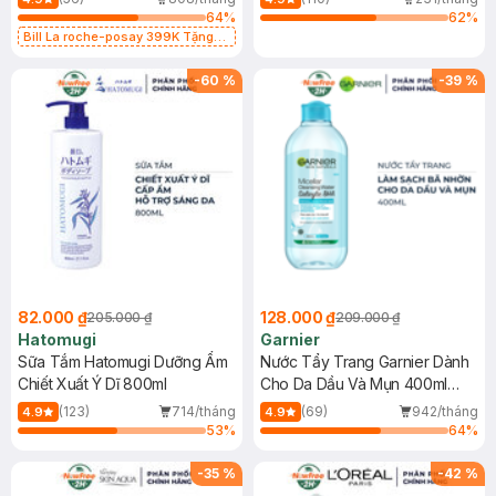
64
%
62
%
Bill La roche-posay 399K Tặng
Gel rửa mặt da dầu nhạy cảm 50ml
(SL có hạn)
-
60
%
-
39
%
82.000 ₫
128.000 ₫
205.000 ₫
209.000 ₫
Hatomugi
Garnier
Sữa Tắm Hatomugi Dưỡng Ẩm
Nước Tẩy Trang Garnier Dành
Chiết Xuất Ý Dĩ 800ml
Cho Da Dầu Và Mụn 400ml
(Mới)
(123)
714/tháng
(69)
942/tháng
4.9
4.9
53
%
64
%
-
35
%
-
42
%