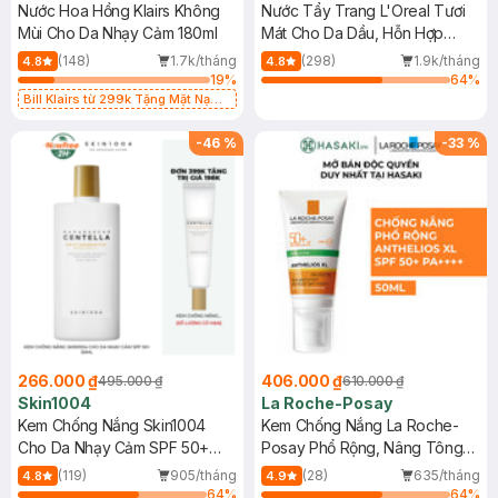
Nước Hoa Hồng Klairs Không
Nước Tẩy Trang L'Oreal Tươi
Mùi Cho Da Nhạy Cảm 180ml
Mát Cho Da Dầu, Hỗn Hợp
400ml
(148)
1.7k/tháng
(298)
1.9k/tháng
4.8
4.8
19
%
64
%
Bill Klairs từ 299k Tặng Mặt Nạ
Làm Dịu Da & Kiểm Soát Dầu Nhờn
25ml (SL Có Hạn)
-
46
%
-
33
%
266.000 ₫
406.000 ₫
495.000 ₫
610.000 ₫
Skin1004
La Roche-Posay
Kem Chống Nắng Skin1004
Kem Chống Nắng La Roche-
Cho Da Nhạy Cảm SPF 50+
Posay Phổ Rộng, Nâng Tông
50ml
Kiềm Dầu 50ml
(119)
905/tháng
(28)
635/tháng
4.8
4.9
64
%
64
%