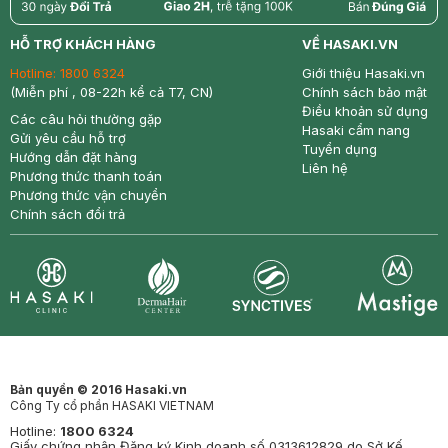
return
nowfree
price
HỖ TRỢ KHÁCH HÀNG
VỀ HASAKI.VN
Hotline:
1800 6324
Giới thiệu Hasaki.vn
(Miễn phí , 08-22h kể cả T7, CN)
Chính sách bảo mật
Điều khoản sử dụng
Các câu hỏi thường gặp
Hasaki cẩm nang
Gửi yêu cầu hỗ trợ
Tuyển dụng
Hướng dẫn đặt hàng
Liên hệ
Phương thức thanh toán
Phương thức vận chuyển
Chính sách đổi trả
Synctives
Clinic
Dermahair
Mastige
Bản quyền © 2016 Hasaki.vn
Công Ty cổ phần HASAKI VIETNAM
Hotline:
1800 6324
Giấy chứng nhận Đăng ký Kinh doanh số 0313612829 do Sở Kế