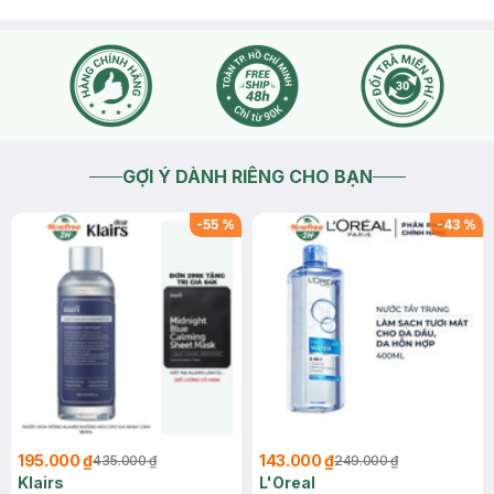
GỢI Ý DÀNH RIÊNG CHO BẠN
-
55
%
-
43
%
195.000 ₫
143.000 ₫
435.000 ₫
249.000 ₫
Klairs
L'Oreal