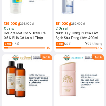
139.000 ₫
181.000 ₫
298.000 ₫
289.000 ₫
Cosrx
L'Oreal
Gel Rửa Mặt Cosrx Tràm Trà,
Nước Tẩy Trang L'Oreal Làm
0.5% BHA Có Độ pH Thấp
Sạch Sâu Trang Điểm 400ml
150ml
(173)
(298)
734/tháng
5.0
4.8
11
%
64
%
-
57
%
-
40
%