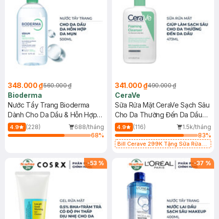
348.000 ₫
341.000 ₫
560.000 ₫
490.000 ₫
Bioderma
CeraVe
Nước Tẩy Trang Bioderma
Sữa Rửa Mặt CeraVe Sạch Sâu
Dành Cho Da Dầu & Hỗn Hợp
Cho Da Thường Đến Da Dầu
500ml
473ml
(228)
688/tháng
(116)
1.5k/tháng
4.9
4.9
68
%
83
%
Bill Cerave 299K Tặng Sữa Rửa
Mặt Cerave 30ml (SL có hạn)
-
53
%
-
37
%