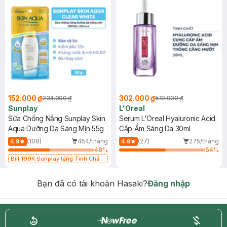
152.000 ₫
302.000 ₫
234.000 ₫
519.000 ₫
Sunplay
L'Oreal
Sữa Chống Nắng Sunplay Skin
Serum L'Oreal Hyaluronic Acid
Aqua Dưỡng Da Sáng Mịn 55g
Cấp Ẩm Sáng Da 30ml
(108)
454/tháng
(27)
275/tháng
4.9
4.9
48
%
54
%
Bill 199K Sunplay tặng Tinh Chất
Chống Nắng 7g trị giá 30K (SL có
hạn)
Bạn đã có tài khoản Hasaki?
Đăng nhập