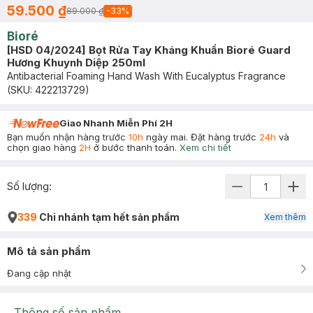
59.500 ₫
89.000 ₫
-
33
%
Bioré
[HSD 04/2024] Bọt Rửa Tay Kháng Khuẩn Bioré Guard
Hương Khuynh Diệp 250ml
Antibacterial Foaming Hand Wash With Eucalyptus Fragrance
(SKU:
422213729
)
Giao Nhanh Miễn Phí 2H
Bạn muốn nhận hàng trước
10h
ngày mai. Đặt hàng trước
24h
và
chọn giao hàng
2H
ở bước thanh toán.
Xem chi tiết
Số lượng:
339
Chi nhánh tạm hết sản phẩm
Xem thêm
Mô tả sản phẩm
Đang cập nhật
Thông số sản phẩm