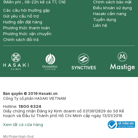
(Miễn phí , 08-22h kể cả T7, CN)
Chính sách bảo mật
Điều khoản sử dụng
Các câu hỏi thường gặp
Hasaki cẩm nang
Gửi yêu cầu hỗ trợ
Tuyển dụng
Hướng dẫn đặt hàng
Liên hệ
Phương thức thanh toán
Phương thức vận chuyển
Chính sách đổi trả
Synctives
Clinic
Dermahair
Mastige
Bản quyền © 2016 Hasaki.vn
Công Ty cổ phần HASAKI VIETNAM
Hotline:
1800 6324
Giấy chứng nhận Đăng ký Kinh doanh số 0313612829 do Sở Kế
hoạch và Đầu tư Thành phố Hồ Chí Minh cấp ngày 13/01/2016
Xem tất cả cửa hàng
Mỹ Phẩm High-End