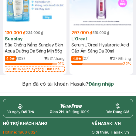
130.000 ₫
297.000 ₫
234.000 ₫
519.000 ₫
Sunplay
L'Oreal
Sữa Chống Nắng Sunplay Skin
Serum L'Oreal Hyaluronic Acid
Aqua Dưỡng Da Sáng Mịn 55g
Cấp Ẩm Sáng Da 30ml
(108)
531/tháng
(27)
279/tháng
4.9
4.9
91
%
22
%
Bill 199K Sunplay tặng Tinh Chất
Chống Nắng 7g trị giá 30K (SL có
hạn)
Bạn đã có tài khoản Hasaki?
Đăng nhập
return
nowfree
price
HỖ TRỢ KHÁCH HÀNG
VỀ HASAKI.VN
Hotline:
1800 6324
Giới thiệu Hasaki.vn