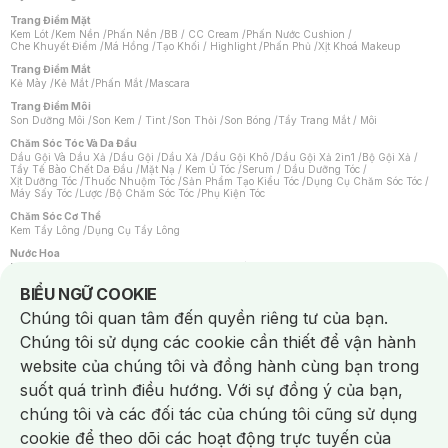
Trang Điểm Mặt
Kem Lót
/
Kem Nền
/
Phấn Nền
/
BB / CC Cream
/
Phấn Nước Cushion
/
Che Khuyết Điểm
/
Má Hồng
/
Tạo Khối / Highlight
/
Phấn Phủ
/
Xịt Khoá Makeup
Trang Điểm Mắt
Kẻ Mày
/
Kẻ Mắt
/
Phấn Mắt
/
Mascara
Trang Điểm Môi
Son Dưỡng Môi
/
Son Kem / Tint
/
Son Thỏi
/
Son Bóng
/
Tẩy Trang Mắt / Môi
Chăm Sóc Tóc Và Da Đầu
Dầu Gội Và Dầu Xả
/
Dầu Gội
/
Dầu Xả
/
Dầu Gội Khô
/
Dầu Gội Xả 2in1
/
Bộ Gội Xả
/
Tẩy Tế Bào Chết Da Đầu
/
Mặt Nạ / Kem Ủ Tóc
/
Serum / Dầu Dưỡng Tóc
/
Xịt Dưỡng Tóc
/
Thuốc Nhuộm Tóc
/
Sản Phẩm Tạo Kiểu Tóc
/
Dụng Cụ Chăm Sóc Tóc
/
Máy Sấy Tóc
/
Lược
/
Bộ Chăm Sóc Tóc
/
Phụ Kiện Tóc
Chăm Sóc Cơ Thể
Kem Tẩy Lông
/
Dụng Cụ Tẩy Lông
Nước Hoa
Nước Hoa Nữ
/
Nước Hoa Nam
/
Nước Hoa Cao Cấp
/
Xịt Thơm Toàn Thân
/
Nước Hoa Vùng Kín
Notice about cookies usage
BIỂU NGỮ COOKIE
Chăm Sóc Cá Nhân
Chúng tôi quan tâm đến quyền riêng tư của bạn.
Chống Muỗi
/
Khẩu Trang
/
Máy Massage
/
Mặt Nạ Xông Hơi
/
Nước Rửa Tay
/
Sản Phẩm Chăm Sóc Khác
/
Bàn Chải Đánh Răng
/
Bàn Chải Điện
/
Chúng tôi sử dụng các cookie cần thiết để vận hành
Hỗ Trợ Trắng Răng
/
Kem Đánh Răng
/
Máy Tăm Nước
/
Nước Súc Miệng
/
Tăm / Chỉ Nha Khoa
/
Xịt Thơm Miệng
/
Dung Dịch Vệ Sinh
/
Dưỡng Vùng Kín
/
website của chúng tôi và đồng hành cùng bạn trong
Khăn Ướt Vệ Sinh Vùng Kín
/
Băng Vệ Sinh
/
Tampon
/
Bọt Cạo Râu
/
Dao Cạo Râu
/
Máy Cạo Râu
suốt quá trình điều hướng. Với sự đồng ý của bạn,
Vấn Đề Về Da
chúng tôi và các đối tác của chúng tôi cũng sử dụng
Da Dầu / Lỗ Chân Lông To
/
Da Khô / Mất Nước
/
Da Lão Hóa
/
Da Mụn
/
Da Nhạy Cảm / Kích Ứng
/
Da Xỉn Màu
/
Thâm / Nám / Tàn Nhang
/
cookie để theo dõi các hoạt động trực tuyến của
Quầng Thâm & Bọng Mắt
/
Sẹo
/
Viêm Da Cơ Địa