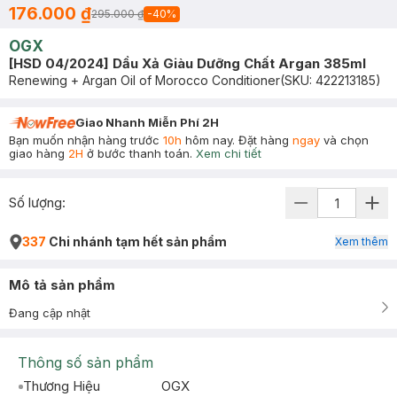
176.000 ₫
295.000 ₫
-
40
%
OGX
[HSD 04/2024] Dầu Xả Giàu Dưỡng Chất Argan 385ml
Renewing + Argan Oil of Morocco Conditioner
(SKU:
422213185
)
Giao Nhanh Miễn Phí 2H
Bạn muốn nhận hàng trước
10h
hôm nay. Đặt hàng
ngay
và chọn
giao hàng
2H
ở bước thanh toán.
Xem chi tiết
Số lượng:
337
Chi nhánh tạm hết sản phẩm
Xem thêm
Mô tả sản phẩm
Đang cập nhật
Thông số sản phẩm
Thương Hiệu
OGX