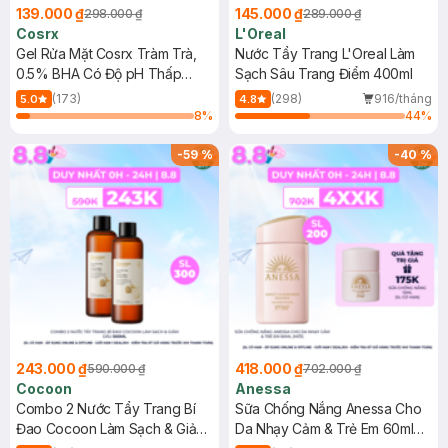
139.000 ₫
145.000 ₫
298.000 ₫
289.000 ₫
Cosrx
L'Oreal
Gel Rửa Mặt Cosrx Tràm Trà,
Nước Tẩy Trang L'Oreal Làm
0.5% BHA Có Độ pH Thấp
Sạch Sâu Trang Điểm 400ml
150ml
(173)
(298)
916/tháng
5.0
4.8
8
%
44
%
-
59
%
-
40
%
243.000 ₫
418.000 ₫
590.000 ₫
702.000 ₫
Cocoon
Anessa
Combo 2 Nước Tẩy Trang Bí
Sữa Chống Nắng Anessa Cho
Đao Cocoon Làm Sạch & Giảm
Da Nhạy Cảm & Trẻ Em 60ml