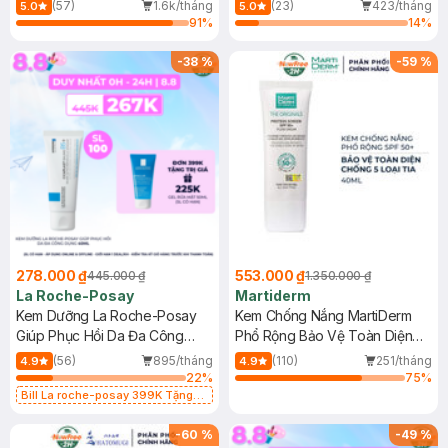
Dầu 500ml
(Mới)
(57)
1.6k/tháng
(23)
423/tháng
5.0
5.0
91
%
14
%
-
38
%
-
59
%
278.000 ₫
553.000 ₫
445.000 ₫
1.350.000 ₫
La Roche-Posay
Martiderm
Kem Dưỡng La Roche-Posay
Kem Chống Nắng MartiDerm
Giúp Phục Hồi Da Đa Công
Phổ Rộng Bảo Vệ Toàn Diện
Dụng 40ml
40ml
(56)
895/tháng
(110)
251/tháng
4.9
4.9
22
%
75
%
Bill La roche-posay 399K Tặng
Gel rửa mặt da dầu nhạy cảm 50ml
(SL có hạn)
-
60
%
-
49
%