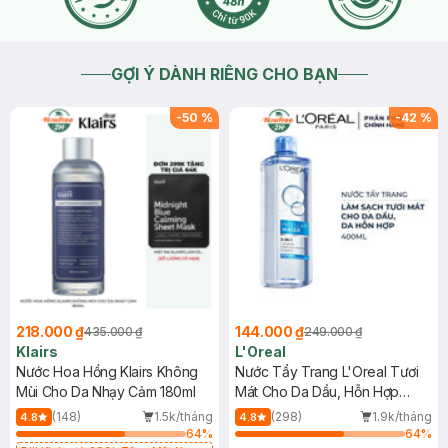
GỢI Ý DÀNH RIÊNG CHO BẠN
-
50
%
-
42
%
218.000 ₫
144.000 ₫
435.000 ₫
249.000 ₫
Klairs
L'Oreal
Nước Hoa Hồng Klairs Không
Nước Tẩy Trang L'Oreal Tươi
Mùi Cho Da Nhạy Cảm 180ml
Mát Cho Da Dầu, Hỗn Hợp
400ml
(148)
1.5k/tháng
(298)
1.9k/tháng
4.8
4.8
64
%
64
%