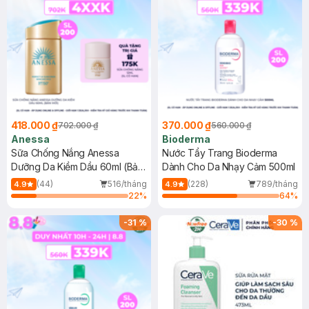
418.000 ₫
370.000 ₫
702.000 ₫
560.000 ₫
Anessa
Bioderma
Sữa Chống Nắng Anessa
Nước Tẩy Trang Bioderma
Dưỡng Da Kiềm Dầu 60ml (Bản
Dành Cho Da Nhạy Cảm 500ml
Mới)
(44)
516/tháng
(228)
789/tháng
4.9
4.9
22
%
64
%
-
31
%
-
30
%