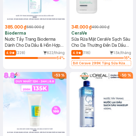
385.000 ₫
341.000 ₫
560.000 ₫
490.000 ₫
Bioderma
CeraVe
Nước Tẩy Trang Bioderma
Sữa Rửa Mặt CeraVe Sạch Sâu
Dành Cho Da Dầu & Hỗn Hợp
Cho Da Thường Đến Da Dầu
500ml
473ml
(228)
622/tháng
(116)
1.5k/tháng
4.9
4.9
64
%
16
%
Bill Cerave 299K Tặng Sữa Rửa
Mặt Cerave 30ml (SL có hạn)
-
53
%
-
50
%