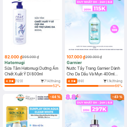
82.000 ₫
107.000 ₫
205.000 ₫
209.000 ₫
Hatomugi
Garnier
Sữa Tắm Hatomugi Dưỡng Ẩm
Nước Tẩy Trang Garnier Dành
Chiết Xuất Ý Dĩ 800ml
Cho Da Dầu Và Mụn 400ml
(Mới)
(123)
714/tháng
(69)
1.1k/tháng
4.9
4.9
52
%
66
%
-
44
%
-
43
%