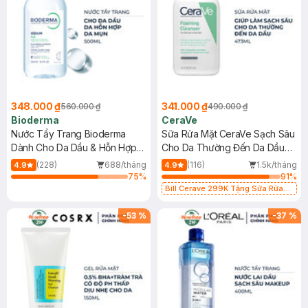
348.000 ₫
341.000 ₫
560.000 ₫
490.000 ₫
Bioderma
CeraVe
Nước Tẩy Trang Bioderma
Sữa Rửa Mặt CeraVe Sạch Sâu
Dành Cho Da Dầu & Hỗn Hợp
Cho Da Thường Đến Da Dầu
500ml
473ml
(228)
688/tháng
(116)
1.5k/tháng
4.9
4.9
75
%
91
%
Bill Cerave 299K Tặng Sữa Rửa
Mặt Cerave 30ml (SL có hạn)
-
53
%
-
37
%