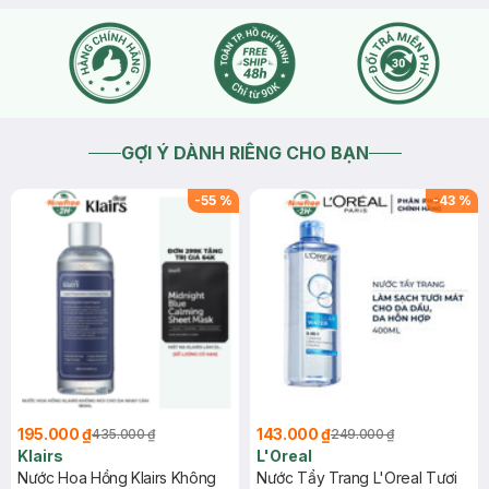
GỢI Ý DÀNH RIÊNG CHO BẠN
-
55
%
-
43
%
195.000 ₫
143.000 ₫
435.000 ₫
249.000 ₫
Klairs
L'Oreal
Nước Hoa Hồng Klairs Không
Nước Tẩy Trang L'Oreal Tươi