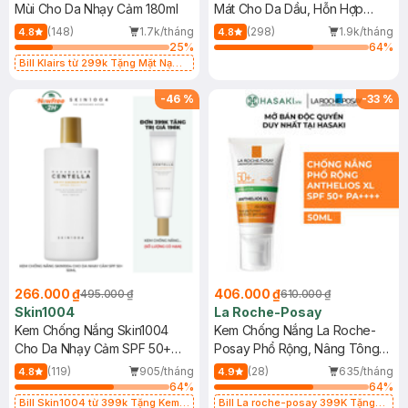
Mùi Cho Da Nhạy Cảm 180ml
Mát Cho Da Dầu, Hỗn Hợp
400ml
(148)
1.7k/tháng
(298)
1.9k/tháng
4.8
4.8
25
%
64
%
Bill Klairs từ 299k Tặng Mặt Nạ
Làm Dịu Da & Kiểm Soát Dầu Nhờn
25ml (SL Có Hạn)
-
46
%
-
33
%
266.000 ₫
406.000 ₫
495.000 ₫
610.000 ₫
Skin1004
La Roche-Posay
Kem Chống Nắng Skin1004
Kem Chống Nắng La Roche-
Cho Da Nhạy Cảm SPF 50+
Posay Phổ Rộng, Nâng Tông
50ml
Kiềm Dầu 50ml
(119)
905/tháng
(28)
635/tháng
4.8
4.9
64
%
64
%
Bill Skin1004 từ 399k Tặng Kem
Bill La roche-posay 399K Tặng