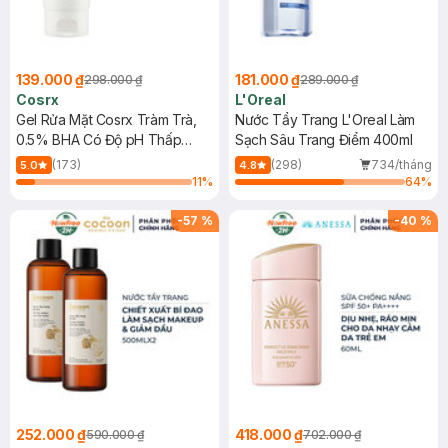
139.000 ₫
181.000 ₫
298.000 ₫
289.000 ₫
Cosrx
L'Oreal
Gel Rửa Mặt Cosrx Tràm Trà,
Nước Tẩy Trang L'Oreal Làm
0.5% BHA Có Độ pH Thấp
Sạch Sâu Trang Điểm 400ml
150ml
(173)
(298)
734/tháng
5.0
4.8
11
%
64
%
-
57
%
-
40
%
252.000 ₫
418.000 ₫
590.000 ₫
702.000 ₫