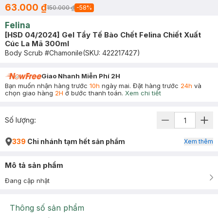
63.000 ₫
150.000 ₫
-
58
%
Felina
[HSD 04/2024] Gel Tẩy Tế Bào Chết Felina Chiết Xuất
Cúc La Mã 300ml
Body Scrub #Chamonile
(SKU:
422217427
)
Giao Nhanh Miễn Phí 2H
Bạn muốn nhận hàng trước
10h
ngày mai. Đặt hàng trước
24h
và
chọn giao hàng
2H
ở bước thanh toán.
Xem chi tiết
Số lượng:
339
Chi nhánh tạm hết sản phẩm
Xem thêm
Mô tả sản phẩm
Đang cập nhật
Thông số sản phẩm