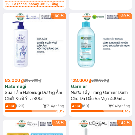
Bill La roche-posay 399K Tặng
Gel rửa mặt da dầu nhạy cảm 50ml
(SL có hạn)
-
60
%
-
39
%
82.000 ₫
128.000 ₫
205.000 ₫
209.000 ₫
Hatomugi
Garnier
Sữa Tắm Hatomugi Dưỡng Ẩm
Nước Tẩy Trang Garnier Dành
Chiết Xuất Ý Dĩ 800ml
Cho Da Dầu Và Mụn 400ml
(Mới)
(123)
714/tháng
(69)
942/tháng
4.9
4.9
53
%
64
%
-
35
%
-
42
%