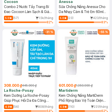
Cocoon
Anessa
Combo 2 Nước Tẩy Trang Bí
Sữa Chống Nắng Anessa Cho
Đao Cocoon Làm Sạch & Giảm
Da Nhạy Cảm & Trẻ Em 60ml
Dầu 500ml
(Mới)
(57)
1.5k/tháng
(23)
423/tháng
5.0
5.0
82
%
83
%
-
31
%
-
55
%
308.000 ₫
601.000 ₫
445.000 ₫
1.350.000 ₫
La Roche-Posay
Martiderm
Kem Dưỡng La Roche-Posay
Kem Chống Nắng MartiDerm
Giúp Phục Hồi Da Đa Công
Phổ Rộng Bảo Vệ Toàn Diện
Dụng 40ml
40ml
(56)
808/tháng
(110)
231/tháng
4.9
4.9
64
%
62
%