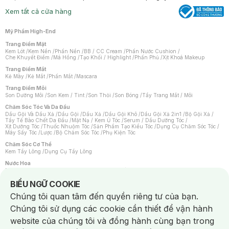
Xem tất cả cửa hàng
Mỹ Phẩm High-End
Trang Điểm Mặt
Kem Lót
/
Kem Nền
/
Phấn Nền
/
BB / CC Cream
/
Phấn Nước Cushion
/
Che Khuyết Điểm
/
Má Hồng
/
Tạo Khối / Highlight
/
Phấn Phủ
/
Xịt Khoá Makeup
Trang Điểm Mắt
Kẻ Mày
/
Kẻ Mắt
/
Phấn Mắt
/
Mascara
Trang Điểm Môi
Son Dưỡng Môi
/
Son Kem / Tint
/
Son Thỏi
/
Son Bóng
/
Tẩy Trang Mắt / Môi
Chăm Sóc Tóc Và Da Đầu
Dầu Gội Và Dầu Xả
/
Dầu Gội
/
Dầu Xả
/
Dầu Gội Khô
/
Dầu Gội Xả 2in1
/
Bộ Gội Xả
/
Tẩy Tế Bào Chết Da Đầu
/
Mặt Nạ / Kem Ủ Tóc
/
Serum / Dầu Dưỡng Tóc
/
Xịt Dưỡng Tóc
/
Thuốc Nhuộm Tóc
/
Sản Phẩm Tạo Kiểu Tóc
/
Dụng Cụ Chăm Sóc Tóc
/
Máy Sấy Tóc
/
Lược
/
Bộ Chăm Sóc Tóc
/
Phụ Kiện Tóc
Chăm Sóc Cơ Thể
Kem Tẩy Lông
/
Dụng Cụ Tẩy Lông
Nước Hoa
Nước Hoa Nữ
/
Nước Hoa Nam
/
Nước Hoa Cao Cấp
/
Xịt Thơm Toàn Thân
/
Nước Hoa Vùng Kín
Notice about cookies usage
BIỂU NGỮ COOKIE
Chăm Sóc Cá Nhân
Chúng tôi quan tâm đến quyền riêng tư của bạn.
Chống Muỗi
/
Khẩu Trang
/
Máy Massage
/
Mặt Nạ Xông Hơi
/
Nước Rửa Tay
/
Sản Phẩm Chăm Sóc Khác
/
Bàn Chải Đánh Răng
/
Bàn Chải Điện
/
Chúng tôi sử dụng các cookie cần thiết để vận hành
Hỗ Trợ Trắng Răng
/
Kem Đánh Răng
/
Máy Tăm Nước
/
Nước Súc Miệng
/
Tăm / Chỉ Nha Khoa
/
Xịt Thơm Miệng
/
Dung Dịch Vệ Sinh
/
Dưỡng Vùng Kín
/
website của chúng tôi và đồng hành cùng bạn trong
Khăn Ướt Vệ Sinh Vùng Kín
/
Băng Vệ Sinh
/
Tampon
/
Bọt Cạo Râu
/
Dao Cạo Râu
/
Máy Cạo Râu