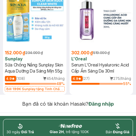
152.000 ₫
302.000 ₫
234.000 ₫
519.000 ₫
Sunplay
L'Oreal
Sữa Chống Nắng Sunplay Skin
Serum L'Oreal Hyaluronic Acid
Aqua Dưỡng Da Sáng Mịn 55g
Cấp Ẩm Sáng Da 30ml
(108)
454/tháng
(27)
275/tháng
4.9
4.9
48
%
55
%
Bill 199K Sunplay tặng Tinh Chất
Chống Nắng 7g trị giá 30K (SL có
hạn)
Bạn đã có tài khoản Hasaki?
Đăng nhập