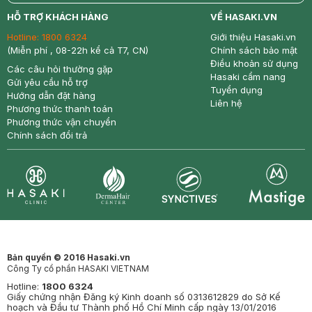
return
nowfree
price
HỖ TRỢ KHÁCH HÀNG
VỀ HASAKI.VN
Hotline:
1800 6324
Giới thiệu Hasaki.vn
(Miễn phí , 08-22h kể cả T7, CN)
Chính sách bảo mật
Điều khoản sử dụng
Các câu hỏi thường gặp
Hasaki cẩm nang
Gửi yêu cầu hỗ trợ
Tuyển dụng
Hướng dẫn đặt hàng
Liên hệ
Phương thức thanh toán
Phương thức vận chuyển
Chính sách đổi trả
Synctives
Clinic
Dermahair
Mastige
Bản quyền © 2016 Hasaki.vn
Công Ty cổ phần HASAKI VIETNAM
Hotline:
1800 6324
Giấy chứng nhận Đăng ký Kinh doanh số 0313612829 do Sở Kế
hoạch và Đầu tư Thành phố Hồ Chí Minh cấp ngày 13/01/2016