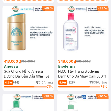
Chống Nắng Cho Da Nhạy Cảm
Gel rửa mặt da dầu nhạy cảm 50ml
SPF 50+ 20ml (SL Có Hạn)
(SL có hạn)
-
40
%
-
38
%
418.000 ₫
348.000 ₫
702.000 ₫
560.000 ₫
Anessa
Bioderma
Sữa Chống Nắng Anessa
Nước Tẩy Trang Bioderma
Dưỡng Da Kiềm Dầu 60ml (Bản
Dành Cho Da Nhạy Cảm 500ml
Mới)
(44)
516/tháng
(228)
839/tháng
4.9
4.9
71
%
75
%
-
38
%
-
30
%