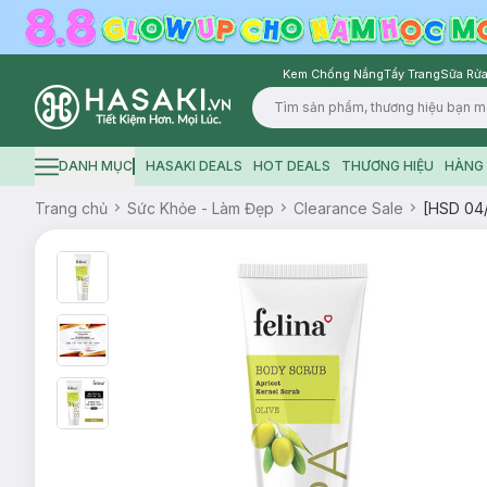
Kem Chống Nắng
Tẩy Trang
Sữa Rửa
Logo
DANH MỤC
HASAKI DEALS
HOT DEALS
THƯƠNG HIỆU
HÀNG 
Hamburger icon
Trang chủ
Sức Khỏe - Làm Đẹp
Clearance Sale
[HSD 04/