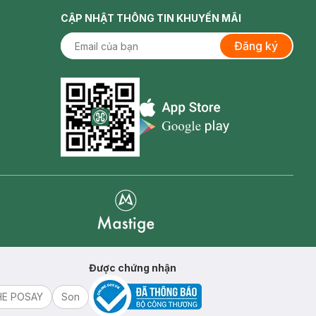
CẬP NHẬT THÔNG TIN KHUYẾN MÃI
Đăng ký
Appstore icon
Goolge Play icon
Mastige
Được chứng nhận
HE POSAY
Son