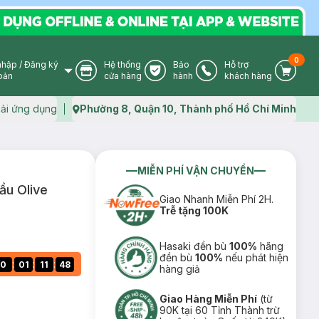
0
nhập
/
Đăng ký
Hệ thống
Bảo
Hỗ trợ
User Icon
Store Icon
Warranty Icon
Phone Icon
Cart I
oản
cửa hàng
hành
khách hàng
ải ứng dụng
Phường 8, Quận 10, Thành phố Hồ Chí Minh
Map icon
MIỄN PHÍ VẬN CHUYỂN
ầu Olive
Giao Nhanh Miễn Phí 2H.
Trễ tặng 100K
Hasaki đền bù
100%
hãng
đền bù
100%
nếu phát hiện
:
:
:
0
01
11
47
hàng giả
Giao Hàng Miễn Phí
(từ
90K tại 60 Tỉnh Thành trừ