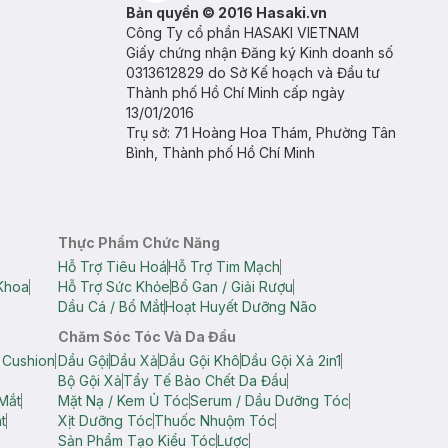
Bản quyền © 2016 Hasaki.vn
Công Ty cổ phần HASAKI VIETNAM
Giấy chứng nhận Đăng ký Kinh doanh số
0313612829 do Sở Kế hoạch và Đầu tư
Thành phố Hồ Chí Minh cấp ngày
13/01/2016
Trụ sở: 71 Hoàng Hoa Thám, Phường Tân
Bình, Thành phố Hồ Chí Minh
Thực Phẩm Chức Năng
Hỗ Trợ Tiêu Hoá
Hỗ Trợ Tim Mạch
Khoa
Hỗ Trợ Sức Khỏe
Bổ Gan / Giải Rượu
Dầu Cá / Bổ Mắt
Hoạt Huyết Dưỡng Não
Chăm Sóc Tóc Và Da Đầu
 Cushion
Dầu Gội
Dầu Xả
Dầu Gội Khô
Dầu Gội Xả 2in1
Bộ Gội Xả
Tẩy Tế Bào Chết Da Đầu
Mắt
Mặt Nạ / Kem Ủ Tóc
Serum / Dầu Dưỡng Tóc
t
Xịt Dưỡng Tóc
Thuốc Nhuộm Tóc
Sản Phẩm Tạo Kiểu Tóc
Lược