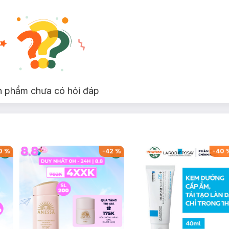
n phẩm chưa có hỏi đáp
0
%
-
42
%
-
40