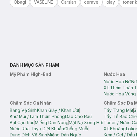
Obagi
VASELINE
Carslan
cerave
olay
toner k
DANH MỤC SẢN PHẨM
Mỹ Phẩm High-End
Nước Hoa
Nước Hoa Nữ
Nư
Xịt Thơm Toàn 
Nước Hoa Vùng 
Chăm Sóc Cá Nhân
Chăm Sóc Da 
Băng Vệ Sinh
Khăn Giấy / Khăn Ướt
Tẩy Trang Mặt
S
Khử Mùi / Làm Thơm Phòng
Dao Cạo Râu
Tẩy Tế Bào Chế
Bọt Cạo Râu
Miếng Dán Nóng
Mặt Nạ Xông Hơi
Toner / Nước C
Nước Rửa Tay / Diệt Khuẩn
Chống Muỗi
Xịt Khoáng
Lotio
Dung Dịch Vệ Sinh
Miếng Dán Ngực
Kem / Gel / Dầu