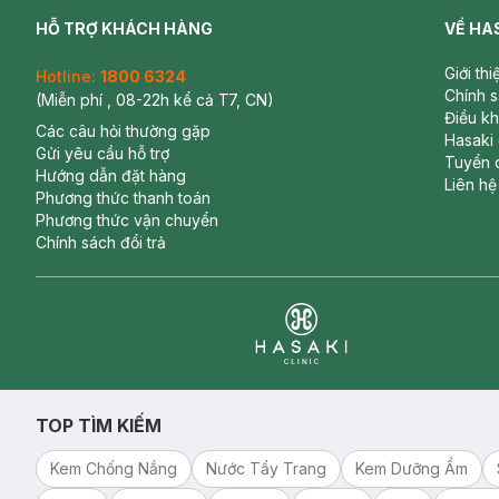
HỖ TRỢ KHÁCH HÀNG
VỀ HA
Giới th
Hotline:
1800 6324
Chính 
(Miễn phí , 08-22h kể cả T7, CN)
Điều k
Các câu hỏi thường gặp
Hasaki
Gửi yêu cầu hỗ trợ
Tuyển 
Hướng dẫn đặt hàng
Liên hệ
Phương thức thanh toán
Phương thức vận chuyển
Chính sách đổi trả
Clinic
TOP TÌM KIẾM
Kem Chống Nắng
Nước Tẩy Trang
Kem Dưỡng Ẩm