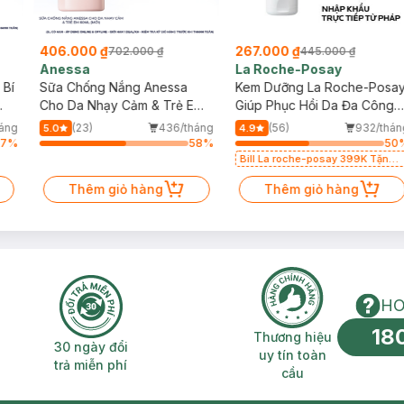
406.000 ₫
267.000 ₫
702.000 ₫
445.000 ₫
Anessa
La Roche-Posay
 Bí
Sữa Chống Nắng Anessa
Kem Dưỡng La Roche-Posa
Cho Da Nhạy Cảm & Trẻ Em
Giúp Phục Hồi Da Đa Công
60ml (Mới)
Dụng 40ml
háng
(23)
436/tháng
(56)
932/thán
5.0
4.9
37
%
58
%
50
Bill La roche-posay 399K Tặng
Gel rửa mặt da dầu nhạy cảm
Thêm giỏ hàng
50ml (SL có hạn)
Thêm giỏ hàng
HO
18
n phí 2H
30 ngày đổi trả miễn phí
Thương hiệu uy 
Thương hiệu
30 ngày đổi
uy tín toàn
trả miễn phí
cầu