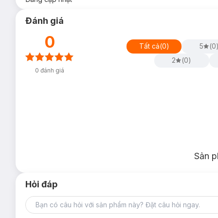
Đánh giá
0
Tất cả
(
0
)
5
(
0
2
(
0
)
0
đánh giá
Sản p
Hỏi đáp