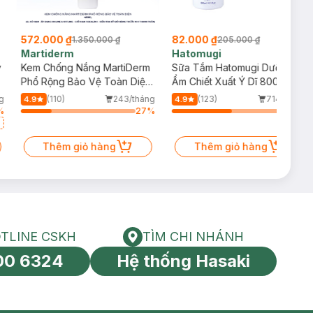
572.000 ₫
82.000 ₫
1.350.000 ₫
205.000 ₫
Martiderm
Hatomugi
y
Kem Chống Nắng MartiDerm
Sữa Tắm Hatomugi Dưỡng
Phổ Rộng Bảo Vệ Toàn Diện
Ẩm Chiết Xuất Ý Dĩ 800ml
40ml
g
(110)
243/tháng
(123)
714/tháng
4.9
4.9
%
27
%
52
%
Thêm giỏ hàng
Thêm giỏ hàng
TLINE CSKH
TÌM CHI NHÁNH
HOTLINE CSKH
Tìm chi nhánh
00 6324
Hệ thống Hasaki
tín toàn cầu