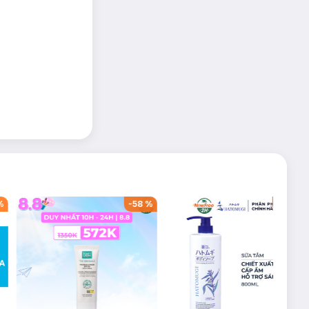
%
-
58
%
-
60
%