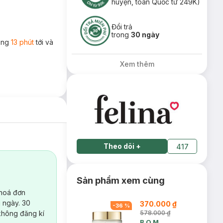
huyện, toàn Quốc từ 249K)
Đổi trả
trong
30 ngày
rong
13 phút
tới và
Xem thêm
Theo dõi
+
417
Sản phẩm xem cùng
 hoá đơn
 ngày. 30
370.000 ₫
-
36
%
không đăng kí
578.000 ₫
B.O.M