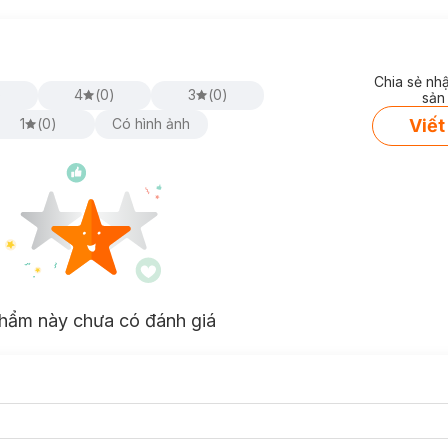
Chia sẻ nh
)
4
(
0
)
3
(
0
)
sản
Viết
1
(
0
)
Có hình ảnh
hẩm này chưa có đánh giá