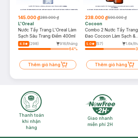
145.000 ₫
238.000 ₫
289.000 ₫
590.000 ₫
L'Oreal
Cocoon
 Trà,
Nước Tẩy Trang L'Oreal Làm
Combo 2 Nước Tẩy Trang
ấp
Sạch Sâu Trang Điểm 400ml
Đao Cocoon Làm Sạch &
Giảm Dầu 500ml
(298)
916/tháng
(57)
1.6k/t
4.8
5.0
36
%
64
%
Thêm giỏ hàng
Thêm giỏ hàng
Thanh toán khi nhận hàng
Giao nhanh miễ
Thanh toán
Giao nhanh
khi nhận
miễn phí 2H
hàng