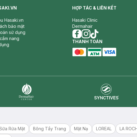
SAKI.VN
HỢP TÁC & LIÊN KẾT
iệu Hasaki.vn
Hasaki Clinic
sách bảo mật
Dermahair
hoản sử dụng
 cẩm nang
facebook
THANH TOÁN
instagram
tiktok
dụng
master card
ATM card
visa card
Synctives
Dermahair
Sữa Rửa Mặt
Bông Tẩy Trang
Mặt Nạ
LOREAL
LA ROC