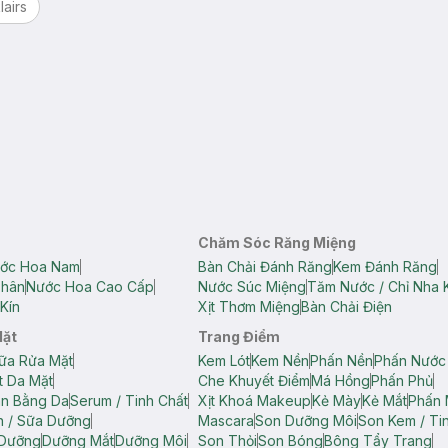
lairs
Chăm Sóc Răng Miệng
ớc Hoa Nam
Bàn Chải Đánh Răng
Kem Đánh Răng
Thân
Nước Hoa Cao Cấp
Nước Súc Miệng
Tăm Nước / Chỉ Nha 
Kín
Xịt Thơm Miệng
Bàn Chải Điện
Mặt
Trang Điểm
ữa Rửa Mặt
Kem Lót
Kem Nền
Phấn Nền
Phấn Nước
t Da Mặt
Che Khuyết Điểm
Má Hồng
Phấn Phủ
ân Bằng Da
Serum / Tinh Chất
Xịt Khoá Makeup
Kẻ Mày
Kẻ Mắt
Phấn 
n / Sữa Dưỡng
Mascara
Son Dưỡng Môi
Son Kem / Tin
 Dưỡng
Dưỡng Mắt
Dưỡng Môi
Son Thỏi
Son Bóng
Bông Tẩy Trang