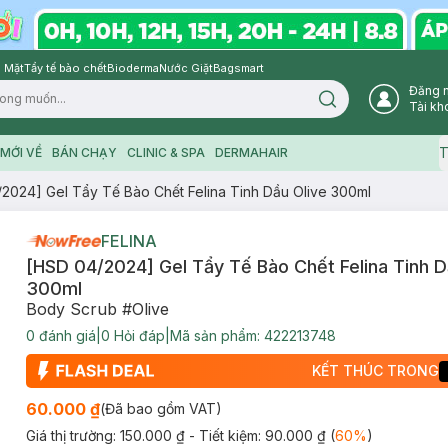
 Mặt
Tẩy tế bào chết
Bioderma
Nước Giặt
Bagsmart
Đăng 
Search icon
Tài kh
T
MỚI VỀ
BÁN CHẠY
CLINIC & SPA
DERMAHAIR
2024] Gel Tẩy Tế Bào Chết Felina Tinh Dầu Olive 300ml
FELINA
[HSD 04/2024] Gel Tẩy Tế Bào Chết Felina Tinh D
300ml
Body Scrub #Olive
0
đánh giá
|
0
Hỏi đáp
|
Mã sản phẩm:
422213748
KẾT THÚC TRONG
60.000 ₫
(Đã bao gồm VAT)
Giá thị trường:
150.000 ₫
- Tiết kiệm:
90.000 ₫
(
60
%
)