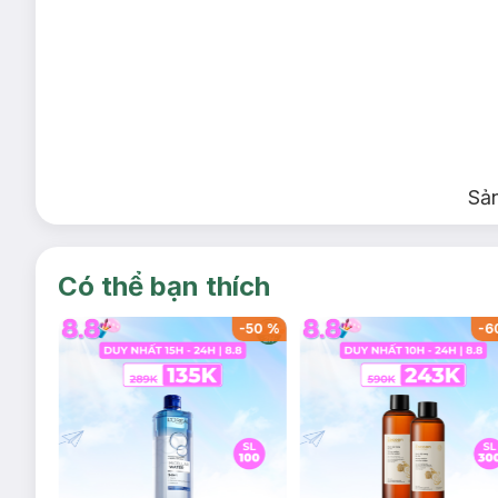
Sả
Có thể bạn thích
-
55
%
-
50
%
-
6