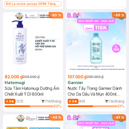
Bill La roche-posay 399K Tặng
Gel rửa mặt da dầu nhạy cảm 50ml
(SL có hạn)
-
60
%
-
49
%
82.000 ₫
107.000 ₫
205.000 ₫
209.000 ₫
Hatomugi
Garnier
Sữa Tắm Hatomugi Dưỡng Ẩm
Nước Tẩy Trang Garnier Dành
Chiết Xuất Ý Dĩ 800ml
Cho Da Dầu Và Mụn 400ml
(Mới)
(123)
714/tháng
(69)
1.1k/tháng
4.9
4.9
52
%
51
%
-
44
%
-
43
%