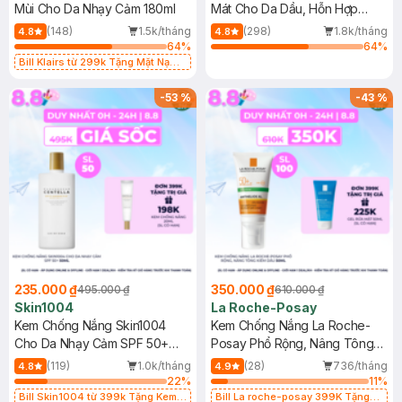
Mùi Cho Da Nhạy Cảm 180ml
Mát Cho Da Dầu, Hỗn Hợp
400ml
(148)
1.5k/tháng
(298)
1.8k/tháng
4.8
4.8
64
%
64
%
Bill Klairs từ 299k Tặng Mặt Nạ
Làm Dịu Da & Kiểm Soát Dầu Nhờn
25ml (SL Có Hạn)
-
53
%
-
43
%
235.000 ₫
350.000 ₫
495.000 ₫
610.000 ₫
Skin1004
La Roche-Posay
Kem Chống Nắng Skin1004
Kem Chống Nắng La Roche-
Cho Da Nhạy Cảm SPF 50+
Posay Phổ Rộng, Nâng Tông
50ml
Kiềm Dầu 50ml
(119)
1.0k/tháng
(28)
736/tháng
4.8
4.9
22
%
11
%
Bill Skin1004 từ 399k Tặng Kem
Bill La roche-posay 399K Tặng