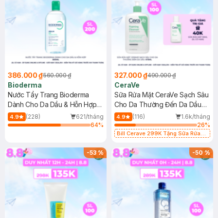
386.000 ₫
327.000 ₫
560.000 ₫
490.000 ₫
Bioderma
CeraVe
Nước Tẩy Trang Bioderma
Sữa Rửa Mặt CeraVe Sạch Sâu
Dành Cho Da Dầu & Hỗn Hợp
Cho Da Thường Đến Da Dầu
500ml
473ml
(228)
621/tháng
(116)
1.6k/tháng
4.9
4.9
64
%
26
%
Bill Cerave 299K Tặng Sữa Rửa
Mặt Cerave 30ml (SL có hạn)
-
53
%
-
50
%