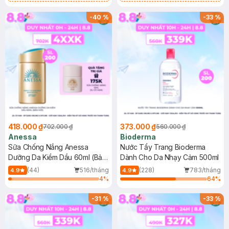
Chống Nắng Cho Da Nhạy Cảm
Gel rửa mặt da dầu nhạy cảm 50ml
SPF 50+ 20ml (SL Có Hạn)
(SL có hạn)
-
40
%
-
33
%
418.000 ₫
373.000 ₫
702.000 ₫
560.000 ₫
Anessa
Bioderma
Sữa Chống Nắng Anessa
Nước Tẩy Trang Bioderma
Dưỡng Da Kiềm Dầu 60ml (Bản
Dành Cho Da Nhạy Cảm 500ml
Mới)
(44)
516/tháng
(228)
783/tháng
4.9
4.9
4
%
64
%
-
31
%
-
33
%