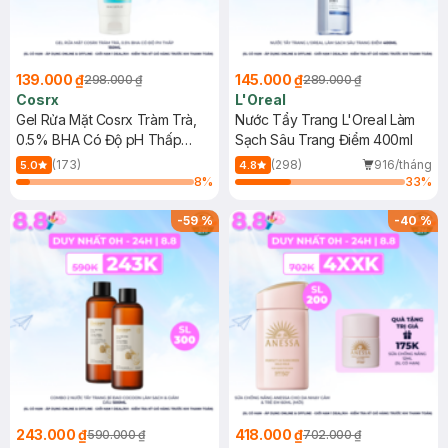
139.000 ₫
145.000 ₫
298.000 ₫
289.000 ₫
Cosrx
L'Oreal
Gel Rửa Mặt Cosrx Tràm Trà,
Nước Tẩy Trang L'Oreal Làm
0.5% BHA Có Độ pH Thấp
Sạch Sâu Trang Điểm 400ml
150ml
(173)
(298)
916/tháng
5.0
4.8
8
%
33
%
-
59
%
-
40
%
243.000 ₫
418.000 ₫
590.000 ₫
702.000 ₫