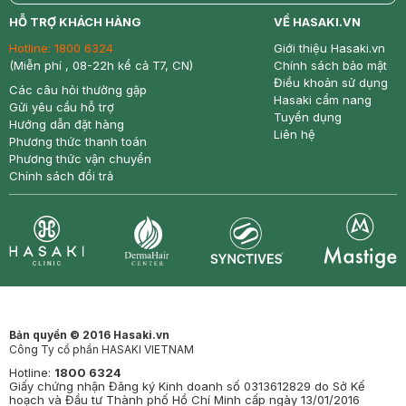
return
nowfree
price
HỖ TRỢ KHÁCH HÀNG
VỀ HASAKI.VN
Hotline:
1800 6324
Giới thiệu Hasaki.vn
(Miễn phí , 08-22h kể cả T7, CN)
Chính sách bảo mật
Điều khoản sử dụng
Các câu hỏi thường gặp
Hasaki cẩm nang
Gửi yêu cầu hỗ trợ
Tuyển dụng
Hướng dẫn đặt hàng
Liên hệ
Phương thức thanh toán
Phương thức vận chuyển
Chính sách đổi trả
Synctives
Clinic
Dermahair
Mastige
Bản quyền © 2016 Hasaki.vn
Công Ty cổ phần HASAKI VIETNAM
Hotline:
1800 6324
Giấy chứng nhận Đăng ký Kinh doanh số 0313612829 do Sở Kế
hoạch và Đầu tư Thành phố Hồ Chí Minh cấp ngày 13/01/2016