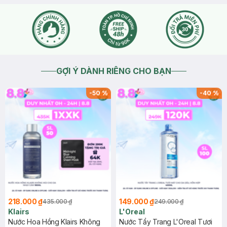
GỢI Ý DÀNH RIÊNG CHO BẠN
-
50
%
-
40
%
218.000 ₫
149.000 ₫
435.000 ₫
249.000 ₫
Klairs
L'Oreal
Nước Hoa Hồng Klairs Không
Nước Tẩy Trang L'Oreal Tươi