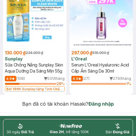
130.000 ₫
297.000 ₫
234.000 ₫
519.000 ₫
Sunplay
L'Oreal
Sữa Chống Nắng Sunplay Skin
Serum L'Oreal Hyaluronic Acid
Aqua Dưỡng Da Sáng Mịn 55g
Cấp Ẩm Sáng Da 30ml
(108)
531/tháng
(27)
279/tháng
4.9
4.9
28
%
1
%
Bill 199K Sunplay tặng Tinh Chất
Chống Nắng 7g trị giá 30K (SL có
hạn)
Bạn đã có tài khoản Hasaki?
Đăng nhập