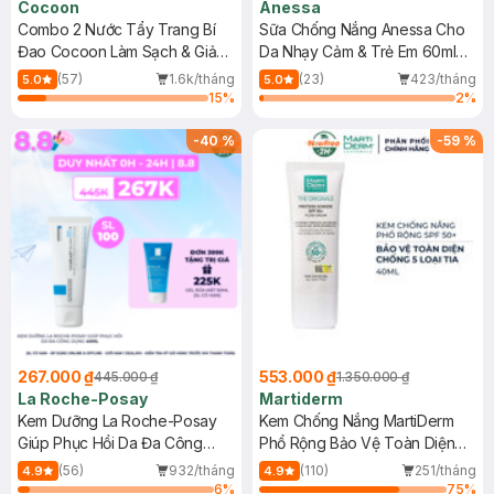
Cocoon
Anessa
Combo 2 Nước Tẩy Trang Bí
Sữa Chống Nắng Anessa Cho
Đao Cocoon Làm Sạch & Giảm
Da Nhạy Cảm & Trẻ Em 60ml
Dầu 500ml
(Mới)
(57)
1.6k/tháng
(23)
423/tháng
5.0
5.0
15
%
2
%
-
40
%
-
59
%
267.000 ₫
553.000 ₫
445.000 ₫
1.350.000 ₫
La Roche-Posay
Martiderm
Kem Dưỡng La Roche-Posay
Kem Chống Nắng MartiDerm
Giúp Phục Hồi Da Đa Công
Phổ Rộng Bảo Vệ Toàn Diện
Dụng 40ml
40ml
(56)
932/tháng
(110)
251/tháng
4.9
4.9
6
%
75
%