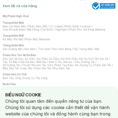
Xem tất cả cửa hàng
Mỹ Phẩm High-End
Trang Điểm Mặt
Kem Lót
/
Kem Nền
/
Phấn Nền
/
BB / CC Cream
/
Phấn Nước Cushion
/
Che Khuyết Điểm
/
Má Hồng
/
Tạo Khối / Highlight
/
Phấn Phủ
/
Xịt Khoá Makeup
Trang Điểm Mắt
Kẻ Mày
/
Kẻ Mắt
/
Phấn Mắt
/
Mascara
Trang Điểm Môi
Son Dưỡng Môi
/
Son Kem / Tint
/
Son Thỏi
/
Son Bóng
/
Tẩy Trang Mắt / Môi
Chăm Sóc Tóc Và Da Đầu
Dầu Gội Và Dầu Xả
/
Dầu Gội
/
Dầu Xả
/
Dầu Gội Khô
/
Dầu Gội Xả 2in1
/
Bộ Gội Xả
/
Tẩy Tế Bào Chết Da Đầu
/
Mặt Nạ / Kem Ủ Tóc
/
Serum / Dầu Dưỡng Tóc
/
Xịt Dưỡng Tóc
/
Thuốc Nhuộm Tóc
/
Sản Phẩm Tạo Kiểu Tóc
/
Dụng Cụ Chăm Sóc Tóc
/
Máy Sấy Tóc
/
Lược
/
Bộ Chăm Sóc Tóc
/
Phụ Kiện Tóc
Chăm Sóc Cơ Thể
Kem Tẩy Lông
/
Dụng Cụ Tẩy Lông
Nước Hoa
Nước Hoa Nữ
/
Nước Hoa Nam
/
Nước Hoa Cao Cấp
/
Xịt Thơm Toàn Thân
/
Nước Hoa Vùng Kín
Notice about cookies usage
BIỂU NGỮ COOKIE
Chăm Sóc Cá Nhân
Chúng tôi quan tâm đến quyền riêng tư của bạn.
Chống Muỗi
/
Khẩu Trang
/
Máy Massage
/
Mặt Nạ Xông Hơi
/
Nước Rửa Tay
/
Sản Phẩm Chăm Sóc Khác
/
Bàn Chải Đánh Răng
/
Bàn Chải Điện
/
Chúng tôi sử dụng các cookie cần thiết để vận hành
Hỗ Trợ Trắng Răng
/
Kem Đánh Răng
/
Máy Tăm Nước
/
Nước Súc Miệng
/
Tăm / Chỉ Nha Khoa
/
Xịt Thơm Miệng
/
Dung Dịch Vệ Sinh
/
Dưỡng Vùng Kín
/
website của chúng tôi và đồng hành cùng bạn trong
Khăn Ướt Vệ Sinh Vùng Kín
/
Băng Vệ Sinh
/
Tampon
/
Bọt Cạo Râu
/
Dao Cạo Râu
/
Máy Cạo Râu