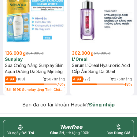
136.000 ₫
302.000 ₫
234.000 ₫
519.000 ₫
Sunplay
L'Oreal
Sữa Chống Nắng Sunplay Skin
Serum L'Oreal Hyaluronic Acid
Aqua Dưỡng Da Sáng Mịn 55g
Cấp Ẩm Sáng Da 30ml
(108)
507/tháng
(27)
275/tháng
4.9
4.9
76
%
48
%
Bill 199K Sunplay tặng Tinh Chất
Chống Nắng 7g trị giá 30K (SL có
hạn)
Bạn đã có tài khoản Hasaki?
Đăng nhập