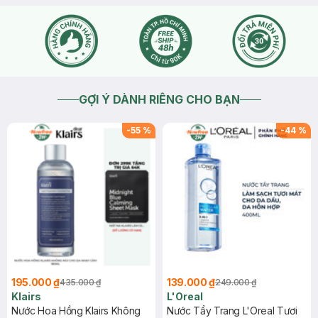
GỢI Ý DÀNH RIÊNG CHO BẠN
-
55
%
-
44
%
195.000 ₫
139.000 ₫
435.000 ₫
249.000 ₫
Klairs
L'Oreal
Nước Hoa Hồng Klairs Không
Nước Tẩy Trang L'Oreal Tươi