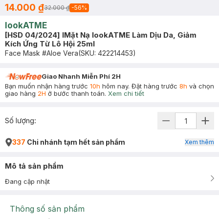
14.000 ₫
32.000 ₫
-
56
%
lookATME
[HSD 04/2024] lMặt Nạ lookATME Làm Dịu Da, Giảm
Kích Ứng Từ Lô Hội 25ml
Face Mask #Aloe Vera
(SKU:
422214453
)
Giao Nhanh Miễn Phí 2H
Bạn muốn nhận hàng trước
10h
hôm nay. Đặt hàng trước
8h
và chọn
giao hàng
2H
ở bước thanh toán.
Xem chi tiết
Số lượng:
337
Chi nhánh tạm hết sản phẩm
Xem thêm
Mô tả sản phẩm
Đang cập nhật
Thông số sản phẩm