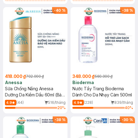
Chống Nắng Cho Da Nhạy Cảm
Gel rửa mặt da dầu nhạy cảm 50ml
SPF 50+ 20ml (SL Có Hạn)
(SL có hạn)
-
40
%
-
38
%
418.000 ₫
348.000 ₫
702.000 ₫
560.000 ₫
Anessa
Bioderma
Sữa Chống Nắng Anessa
Nước Tẩy Trang Bioderma
Dưỡng Da Kiềm Dầu 60ml (Bản
Dành Cho Da Nhạy Cảm 500ml
Mới)
(44)
516/tháng
(228)
839/tháng
4.9
4.9
20
%
40
%
-
38
%
-
30
%