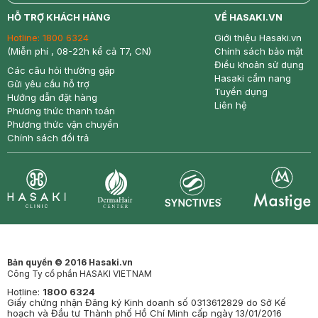
return
nowfree
price
HỖ TRỢ KHÁCH HÀNG
VỀ HASAKI.VN
Hotline:
1800 6324
Giới thiệu Hasaki.vn
(Miễn phí , 08-22h kể cả T7, CN)
Chính sách bảo mật
Điều khoản sử dụng
Các câu hỏi thường gặp
Hasaki cẩm nang
Gửi yêu cầu hỗ trợ
Tuyển dụng
Hướng dẫn đặt hàng
Liên hệ
Phương thức thanh toán
Phương thức vận chuyển
Chính sách đổi trả
Synctives
Clinic
Dermahair
Mastige
Bản quyền © 2016 Hasaki.vn
Công Ty cổ phần HASAKI VIETNAM
Hotline:
1800 6324
Giấy chứng nhận Đăng ký Kinh doanh số 0313612829 do Sở Kế
hoạch và Đầu tư Thành phố Hồ Chí Minh cấp ngày 13/01/2016