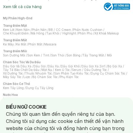
Xem tất cả cửa hàng
Mỹ Phẩm High-End
Trang Điểm Mặt
Kem Lót
/
Kem Nền
/
Phấn Nền
/
BB / CC Cream
/
Phấn Nước Cushion
/
Che Khuyết Điểm
/
Má Hồng
/
Tạo Khối / Highlight
/
Phấn Phủ
/
Xịt Khoá Makeup
Trang Điểm Mắt
Kẻ Mày
/
Kẻ Mắt
/
Phấn Mắt
/
Mascara
Trang Điểm Môi
Son Dưỡng Môi
/
Son Kem / Tint
/
Son Thỏi
/
Son Bóng
/
Tẩy Trang Mắt / Môi
Chăm Sóc Tóc Và Da Đầu
Dầu Gội Và Dầu Xả
/
Dầu Gội
/
Dầu Xả
/
Dầu Gội Khô
/
Dầu Gội Xả 2in1
/
Bộ Gội Xả
/
Tẩy Tế Bào Chết Da Đầu
/
Mặt Nạ / Kem Ủ Tóc
/
Serum / Dầu Dưỡng Tóc
/
Xịt Dưỡng Tóc
/
Thuốc Nhuộm Tóc
/
Sản Phẩm Tạo Kiểu Tóc
/
Dụng Cụ Chăm Sóc Tóc
/
Máy Sấy Tóc
/
Lược
/
Bộ Chăm Sóc Tóc
/
Phụ Kiện Tóc
Chăm Sóc Cơ Thể
Kem Tẩy Lông
/
Dụng Cụ Tẩy Lông
Nước Hoa
Nước Hoa Nữ
/
Nước Hoa Nam
/
Nước Hoa Cao Cấp
/
Xịt Thơm Toàn Thân
/
Nước Hoa Vùng Kín
Notice about cookies usage
BIỂU NGỮ COOKIE
Chăm Sóc Cá Nhân
Chúng tôi quan tâm đến quyền riêng tư của bạn.
Chống Muỗi
/
Khẩu Trang
/
Máy Massage
/
Mặt Nạ Xông Hơi
/
Nước Rửa Tay
/
Sản Phẩm Chăm Sóc Khác
/
Bàn Chải Đánh Răng
/
Bàn Chải Điện
/
Chúng tôi sử dụng các cookie cần thiết để vận hành
Hỗ Trợ Trắng Răng
/
Kem Đánh Răng
/
Máy Tăm Nước
/
Nước Súc Miệng
/
Tăm / Chỉ Nha Khoa
/
Xịt Thơm Miệng
/
Dung Dịch Vệ Sinh
/
Dưỡng Vùng Kín
/
website của chúng tôi và đồng hành cùng bạn trong
Khăn Ướt Vệ Sinh Vùng Kín
/
Băng Vệ Sinh
/
Tampon
/
Bọt Cạo Râu
/
Dao Cạo Râu
/
Máy Cạo Râu