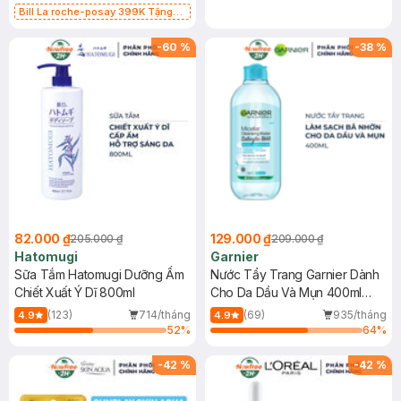
Bill La roche-posay 399K Tặng
Gel rửa mặt da dầu nhạy cảm 50ml
(SL có hạn)
-
60
%
-
38
%
82.000 ₫
129.000 ₫
205.000 ₫
209.000 ₫
Hatomugi
Garnier
Sữa Tắm Hatomugi Dưỡng Ẩm
Nước Tẩy Trang Garnier Dành
Chiết Xuất Ý Dĩ 800ml
Cho Da Dầu Và Mụn 400ml
(Mới)
(123)
714/tháng
(69)
935/tháng
4.9
4.9
52
%
64
%
-
42
%
-
42
%