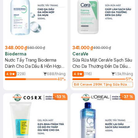
348.000 ₫
341.000 ₫
560.000 ₫
490.000 ₫
Bioderma
CeraVe
Nước Tẩy Trang Bioderma
Sữa Rửa Mặt CeraVe Sạch Sâu
Dành Cho Da Dầu & Hỗn Hợp
Cho Da Thường Đến Da Dầu
500ml
473ml
(228)
688/tháng
(116)
1.5k/tháng
4.9
4.9
40
%
51
%
Bill Cerave 299K Tặng Sữa Rửa
Mặt Cerave 30ml (SL có hạn)
-
53
%
-
37
%