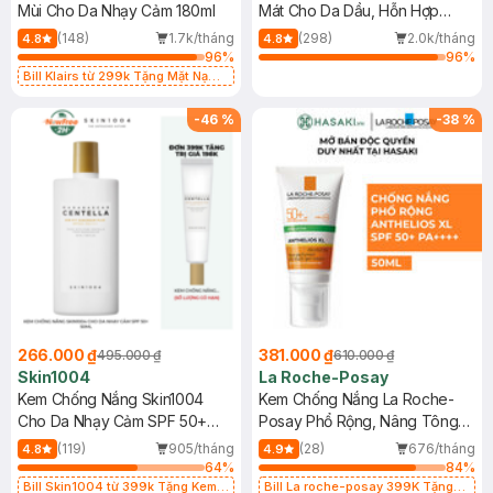
Mùi Cho Da Nhạy Cảm 180ml
Mát Cho Da Dầu, Hỗn Hợp
400ml
(148)
1.7k/tháng
(298)
2.0k/tháng
4.8
4.8
96
%
96
%
Bill Klairs từ 299k Tặng Mặt Nạ
Làm Dịu Da & Kiểm Soát Dầu Nhờn
25ml (SL Có Hạn)
-
46
%
-
38
%
266.000 ₫
381.000 ₫
495.000 ₫
610.000 ₫
Skin1004
La Roche-Posay
Kem Chống Nắng Skin1004
Kem Chống Nắng La Roche-
Cho Da Nhạy Cảm SPF 50+
Posay Phổ Rộng, Nâng Tông
50ml
Kiềm Dầu 50ml
(119)
905/tháng
(28)
676/tháng
4.8
4.9
64
%
84
%
Bill Skin1004 từ 399k Tặng Kem
Bill La roche-posay 399K Tặng