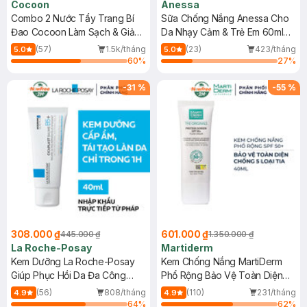
Cocoon
Anessa
Combo 2 Nước Tẩy Trang Bí
Sữa Chống Nắng Anessa Cho
Đao Cocoon Làm Sạch & Giảm
Da Nhạy Cảm & Trẻ Em 60ml
Dầu 500ml
(Mới)
(57)
1.5k/tháng
(23)
423/tháng
5.0
5.0
60
%
27
%
-
31
%
-
55
%
308.000 ₫
601.000 ₫
445.000 ₫
1.350.000 ₫
La Roche-Posay
Martiderm
Kem Dưỡng La Roche-Posay
Kem Chống Nắng MartiDerm
Giúp Phục Hồi Da Đa Công
Phổ Rộng Bảo Vệ Toàn Diện
Dụng 40ml
40ml
(56)
808/tháng
(110)
231/tháng
4.9
4.9
64
%
62
%