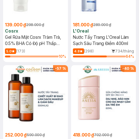
139.000 ₫
181.000 ₫
298.000 ₫
289.000 ₫
Cosrx
L'Oreal
Gel Rửa Mặt Cosrx Tràm Trà,
Nước Tẩy Trang L'Oreal Làm
0.5% BHA Có Độ pH Thấp
Sạch Sâu Trang Điểm 400ml
150ml
(173)
(298)
734/tháng
5.0
4.8
10
%
64
%
-
57
%
-
40
%
252.000 ₫
418.000 ₫
590.000 ₫
702.000 ₫