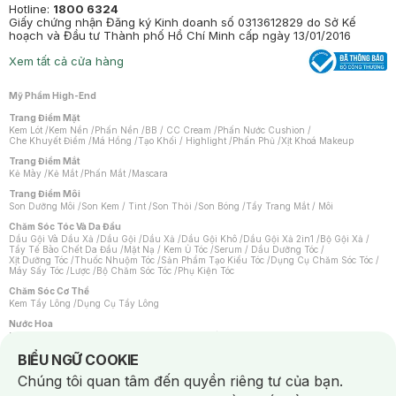
Hotline:
1800 6324
Giấy chứng nhận Đăng ký Kinh doanh số 0313612829 do Sở Kế
hoạch và Đầu tư Thành phố Hồ Chí Minh cấp ngày 13/01/2016
Xem tất cả cửa hàng
Mỹ Phẩm High-End
Trang Điểm Mặt
Kem Lót
/
Kem Nền
/
Phấn Nền
/
BB / CC Cream
/
Phấn Nước Cushion
/
Che Khuyết Điểm
/
Má Hồng
/
Tạo Khối / Highlight
/
Phấn Phủ
/
Xịt Khoá Makeup
Trang Điểm Mắt
Kẻ Mày
/
Kẻ Mắt
/
Phấn Mắt
/
Mascara
Trang Điểm Môi
Son Dưỡng Môi
/
Son Kem / Tint
/
Son Thỏi
/
Son Bóng
/
Tẩy Trang Mắt / Môi
Chăm Sóc Tóc Và Da Đầu
Dầu Gội Và Dầu Xả
/
Dầu Gội
/
Dầu Xả
/
Dầu Gội Khô
/
Dầu Gội Xả 2in1
/
Bộ Gội Xả
/
Tẩy Tế Bào Chết Da Đầu
/
Mặt Nạ / Kem Ủ Tóc
/
Serum / Dầu Dưỡng Tóc
/
Xịt Dưỡng Tóc
/
Thuốc Nhuộm Tóc
/
Sản Phẩm Tạo Kiểu Tóc
/
Dụng Cụ Chăm Sóc Tóc
/
Máy Sấy Tóc
/
Lược
/
Bộ Chăm Sóc Tóc
/
Phụ Kiện Tóc
Chăm Sóc Cơ Thể
Kem Tẩy Lông
/
Dụng Cụ Tẩy Lông
Nước Hoa
Nước Hoa Nữ
/
Nước Hoa Nam
/
Nước Hoa Cao Cấp
/
Xịt Thơm Toàn Thân
/
Nước Hoa Vùng Kín
Notice about cookies usage
BIỂU NGỮ COOKIE
Chăm Sóc Cá Nhân
Chúng tôi quan tâm đến quyền riêng tư của bạn.
Chống Muỗi
/
Khẩu Trang
/
Máy Massage
/
Mặt Nạ Xông Hơi
/
Nước Rửa Tay
/
Sản Phẩm Chăm Sóc Khác
/
Bàn Chải Đánh Răng
/
Bàn Chải Điện
/