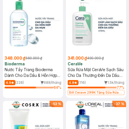
348.000 ₫
341.000 ₫
560.000 ₫
490.000 ₫
Bioderma
CeraVe
Nước Tẩy Trang Bioderma
Sữa Rửa Mặt CeraVe Sạch Sâu
Dành Cho Da Dầu & Hỗn Hợp
Cho Da Thường Đến Da Dầu
500ml
473ml
(228)
688/tháng
(116)
1.5k/tháng
4.9
4.9
64
%
77
%
Bill Cerave 299K Tặng Sữa Rửa
Mặt Cerave 30ml (SL có hạn)
-
53
%
-
37
%