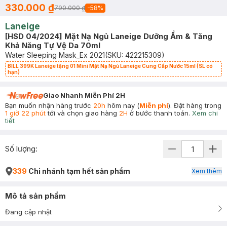
330.000 ₫
790.000 ₫
-
58
%
Laneige
[HSD 04/2024] Mặt Nạ Ngủ Laneige Dưỡng Ẩm & Tăng
Khả Năng Tự Vệ Da 70ml
Water Sleeping Mask_Ex 2021
(SKU:
422215309
)
BILL 399K Laneige tặng 01 Mini Mặt Nạ Ngủ Laneige Cung Cấp Nước 15ml (SL có
hạn)
Giao Nhanh Miễn Phí 2H
Bạn muốn nhận hàng trước
20h
hôm nay (
Miễn phí
). Đặt hàng trong
1 giờ 22 phút
tới và chọn giao hàng
2H
ở bước thanh toán.
Xem chi
tiết
Số lượng:
339
Chi nhánh tạm hết sản phẩm
Xem thêm
Mô tả sản phẩm
Đang cập nhật