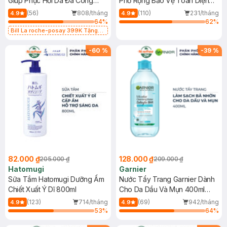
Giúp Phục Hồi Da Đa Công
Phổ Rộng Bảo Vệ Toàn Diện
Dụng 40ml
40ml
(56)
808/tháng
(110)
231/tháng
4.9
4.9
64
%
62
%
Bill La roche-posay 399K Tặng
Gel rửa mặt da dầu nhạy cảm 50ml
(SL có hạn)
-
60
%
-
39
%
82.000 ₫
128.000 ₫
205.000 ₫
209.000 ₫
Hatomugi
Garnier
Sữa Tắm Hatomugi Dưỡng Ẩm
Nước Tẩy Trang Garnier Dành
Chiết Xuất Ý Dĩ 800ml
Cho Da Dầu Và Mụn 400ml
(Mới)
(123)
714/tháng
(69)
942/tháng
4.9
4.9
53
%
64
%