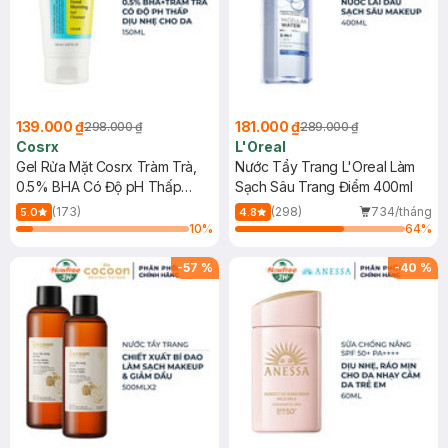
139.000 ₫
181.000 ₫
298.000 ₫
289.000 ₫
Cosrx
L'Oreal
Gel Rửa Mặt Cosrx Tràm Trà,
Nước Tẩy Trang L'Oreal Làm
0.5% BHA Có Độ pH Thấp
Sạch Sâu Trang Điểm 400ml
150ml
(173)
(298)
734/tháng
5.0
4.8
10
%
64
%
-
57
%
-
40
%