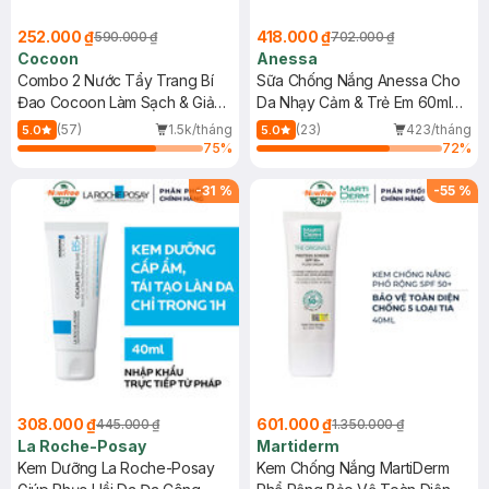
252.000 ₫
418.000 ₫
590.000 ₫
702.000 ₫
Cocoon
Anessa
Combo 2 Nước Tẩy Trang Bí
Sữa Chống Nắng Anessa Cho
Đao Cocoon Làm Sạch & Giảm
Da Nhạy Cảm & Trẻ Em 60ml
Dầu 500ml
(Mới)
(57)
1.5k/tháng
(23)
423/tháng
5.0
5.0
75
%
72
%
-
31
%
-
55
%
308.000 ₫
601.000 ₫
445.000 ₫
1.350.000 ₫
La Roche-Posay
Martiderm
Kem Dưỡng La Roche-Posay
Kem Chống Nắng MartiDerm