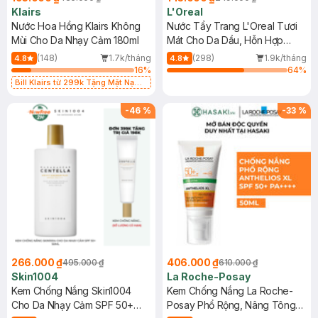
Klairs
L'Oreal
Nước Hoa Hồng Klairs Không
Nước Tẩy Trang L'Oreal Tươi
Mùi Cho Da Nhạy Cảm 180ml
Mát Cho Da Dầu, Hỗn Hợp
400ml
(148)
1.7k/tháng
(298)
1.9k/tháng
4.8
4.8
16
%
64
%
Bill Klairs từ 299k Tặng Mặt Nạ
Làm Dịu Da & Kiểm Soát Dầu Nhờn
25ml (SL Có Hạn)
-
46
%
-
33
%
266.000 ₫
406.000 ₫
495.000 ₫
610.000 ₫
Skin1004
La Roche-Posay
Kem Chống Nắng Skin1004
Kem Chống Nắng La Roche-
Cho Da Nhạy Cảm SPF 50+
Posay Phổ Rộng, Nâng Tông