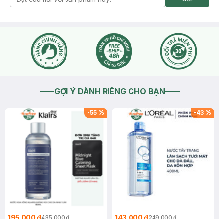
GỢI Ý DÀNH RIÊNG CHO BẠN
-
55
%
-
43
%
195.000 ₫
143.000 ₫
435.000 ₫
249.000 ₫