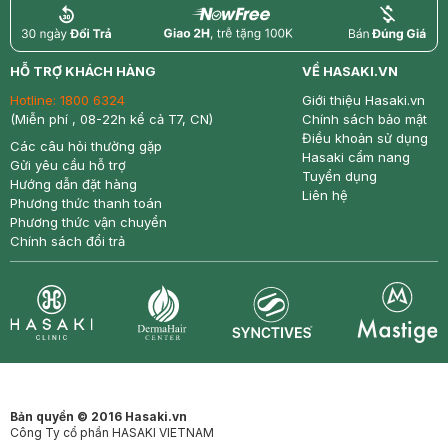
return
nowfree
price
HỖ TRỢ KHÁCH HÀNG
VỀ HASAKI.VN
Hotline:
1800 6324
Giới thiệu Hasaki.vn
(Miễn phí , 08-22h kể cả T7, CN)
Chính sách bảo mật
Điều khoản sử dụng
Các câu hỏi thường gặp
Hasaki cẩm nang
Gửi yêu cầu hỗ trợ
Tuyển dụng
Hướng dẫn đặt hàng
Liên hệ
Phương thức thanh toán
Phương thức vận chuyển
Chính sách đổi trả
Synctives
Clinic
Dermahair
Mastige
Bản quyền © 2016 Hasaki.vn
Công Ty cổ phần HASAKI VIETNAM