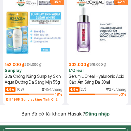
-
35
%
-
42
%
152.000 ₫
302.000 ₫
234.000 ₫
519.000 ₫
Sunplay
L'Oreal
Sữa Chống Nắng Sunplay Skin
Serum L'Oreal Hyaluronic Acid
Aqua Dưỡng Da Sáng Mịn 55g
Cấp Ẩm Sáng Da 30ml
(108)
454/tháng
(27)
275/tháng
4.9
4.9
48
%
53
%
Bill 199K Sunplay tặng Tinh Chất
Chống Nắng 7g trị giá 30K (SL có
hạn)
Bạn đã có tài khoản Hasaki?
Đăng nhập