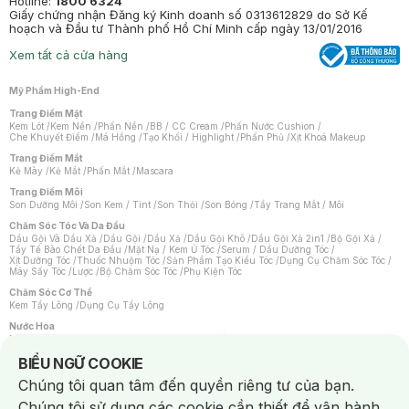
Hotline:
1800 6324
Giấy chứng nhận Đăng ký Kinh doanh số 0313612829 do Sở Kế
hoạch và Đầu tư Thành phố Hồ Chí Minh cấp ngày 13/01/2016
Xem tất cả cửa hàng
Mỹ Phẩm High-End
Trang Điểm Mặt
Kem Lót
/
Kem Nền
/
Phấn Nền
/
BB / CC Cream
/
Phấn Nước Cushion
/
Che Khuyết Điểm
/
Má Hồng
/
Tạo Khối / Highlight
/
Phấn Phủ
/
Xịt Khoá Makeup
Trang Điểm Mắt
Kẻ Mày
/
Kẻ Mắt
/
Phấn Mắt
/
Mascara
Trang Điểm Môi
Son Dưỡng Môi
/
Son Kem / Tint
/
Son Thỏi
/
Son Bóng
/
Tẩy Trang Mắt / Môi
Chăm Sóc Tóc Và Da Đầu
Dầu Gội Và Dầu Xả
/
Dầu Gội
/
Dầu Xả
/
Dầu Gội Khô
/
Dầu Gội Xả 2in1
/
Bộ Gội Xả
/
Tẩy Tế Bào Chết Da Đầu
/
Mặt Nạ / Kem Ủ Tóc
/
Serum / Dầu Dưỡng Tóc
/
Xịt Dưỡng Tóc
/
Thuốc Nhuộm Tóc
/
Sản Phẩm Tạo Kiểu Tóc
/
Dụng Cụ Chăm Sóc Tóc
/
Máy Sấy Tóc
/
Lược
/
Bộ Chăm Sóc Tóc
/
Phụ Kiện Tóc
Chăm Sóc Cơ Thể
Kem Tẩy Lông
/
Dụng Cụ Tẩy Lông
Nước Hoa
Nước Hoa Nữ
/
Nước Hoa Nam
/
Nước Hoa Cao Cấp
/
Xịt Thơm Toàn Thân
/
Nước Hoa Vùng Kín
Notice about cookies usage
BIỂU NGỮ COOKIE
Chăm Sóc Cá Nhân
Chúng tôi quan tâm đến quyền riêng tư của bạn.
Chống Muỗi
/
Khẩu Trang
/
Máy Massage
/
Mặt Nạ Xông Hơi
/
Nước Rửa Tay
/
Sản Phẩm Chăm Sóc Khác
/
Bàn Chải Đánh Răng
/
Bàn Chải Điện
/
Chúng tôi sử dụng các cookie cần thiết để vận hành
Hỗ Trợ Trắng Răng
/
Kem Đánh Răng
/
Máy Tăm Nước
/
Nước Súc Miệng
/