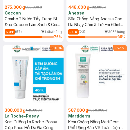
275.000 ₫
448.000 ₫
590.000 ₫
702.000 ₫
Cocoon
Anessa
Combo 2 Nước Tẩy Trang Bí
Sữa Chống Nắng Anessa Cho
Đao Cocoon Làm Sạch & Giảm
Da Nhạy Cảm & Trẻ Em 60ml
Dầu 500ml
(Mới)
(57)
1.4k/tháng
(23)
395/tháng
5.0
5.0
76
%
35
%
-
31
%
-
57
%
308.000 ₫
587.000 ₫
445.000 ₫
1.350.000 ₫
La Roche-Posay
Martiderm
Kem Dưỡng La Roche-Posay
Kem Chống Nắng MartiDerm
Giúp Phục Hồi Da Đa Công
Phổ Rộng Bảo Vệ Toàn Diện