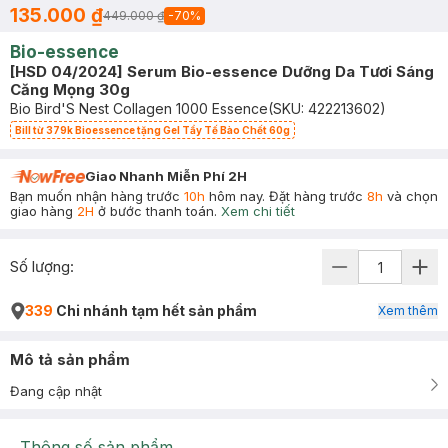
135.000 ₫
449.000 ₫
-
70
%
Bio-essence
[HSD 04/2024] Serum Bio-essence Dưỡng Da Tươi Sáng
Căng Mọng 30g
Bio Bird'S Nest Collagen 1000 Essence
(SKU:
422213602
)
Bill từ 379k Bioessence tặng Gel Tẩy Tế Bào Chết 60g
Giao Nhanh Miễn Phí 2H
Bạn muốn nhận hàng trước
10h
hôm nay. Đặt hàng trước
8h
và chọn
giao hàng
2H
ở bước thanh toán.
Xem chi tiết
Số lượng:
339
Chi nhánh tạm hết sản phẩm
Xem thêm
Mô tả sản phẩm
Đang cập nhật
Thông số sản phẩm