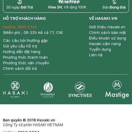
return
nowfree
price
HỖ TRỢ KHÁCH HÀNG
VỀ HASAKI.VN
Hotline:
1800 6324
Giới thiệu Hasaki.vn
(Miễn phí , 08-22h kể cả T7, CN)
Chính sách bảo mật
Điều khoản sử dụng
Các câu hỏi thường gặp
Hasaki cẩm nang
Gửi yêu cầu hỗ trợ
Tuyển dụng
Hướng dẫn đặt hàng
Liên hệ
Phương thức thanh toán
Phương thức vận chuyển
Chính sách đổi trả
Synctives
Clinic
Dermahair
Mastige
Bản quyền © 2016 Hasaki.vn
Công Ty cổ phần HASAKI VIETNAM