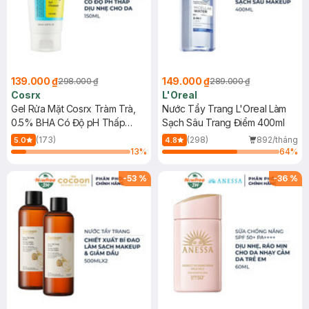
139.000 ₫
149.000 ₫
298.000 ₫
289.000 ₫
Cosrx
L'Oreal
Gel Rửa Mặt Cosrx Tràm Trà,
Nước Tẩy Trang L'Oreal Làm
0.5% BHA Có Độ pH Thấp
Sạch Sâu Trang Điểm 400ml
150ml
(173)
(298)
892/tháng
5.0
4.8
13
%
64
%
-
53
%
-
36
%