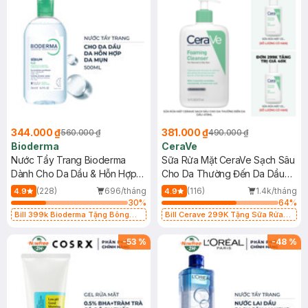
344.000 ₫
381.000 ₫
560.000 ₫
490.000 ₫
Bioderma
CeraVe
Nước Tẩy Trang Bioderma
Sữa Rửa Mặt CeraVe Sạch Sâu
Dành Cho Da Dầu & Hỗn Hợp
Cho Da Thường Đến Da Dầu
500ml
473ml
(228)
696/tháng
(116)
1.4k/tháng
4.9
4.9
30
%
64
%
Bill 399k Bioderma Tặng Bông
Bill Cerave 299K Tặng Sữa Rửa
Tẩy Trang Hộp 50 Miếng (SL có
Mặt Cerave 30ml (SL có hạn)
hạn)
-
53
%
-
48
%