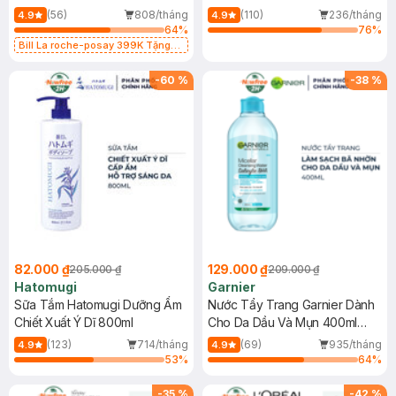
Dụng 40ml
40ml
(56)
808/tháng
(110)
236/tháng
4.9
4.9
64
%
76
%
Bill La roche-posay 399K Tặng
Gel rửa mặt da dầu nhạy cảm 50ml
(SL có hạn)
-
60
%
-
38
%
82.000 ₫
129.000 ₫
205.000 ₫
209.000 ₫
Hatomugi
Garnier
Sữa Tắm Hatomugi Dưỡng Ẩm
Nước Tẩy Trang Garnier Dành
Chiết Xuất Ý Dĩ 800ml
Cho Da Dầu Và Mụn 400ml
(Mới)
(123)
714/tháng
(69)
935/tháng
4.9
4.9
53
%
64
%
-
35
%
-
42
%