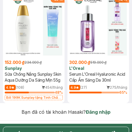
152.000 ₫
302.000 ₫
234.000 ₫
519.000 ₫
Sunplay
L'Oreal
Sữa Chống Nắng Sunplay Skin
Serum L'Oreal Hyaluronic Acid
Aqua Dưỡng Da Sáng Mịn 55g
Cấp Ẩm Sáng Da 30ml
(108)
454/tháng
(27)
275/tháng
4.9
4.9
48
%
65
%
Bill 199K Sunplay tặng Tinh Chất
Chống Nắng 7g trị giá 30K (SL có
hạn)
Bạn đã có tài khoản Hasaki?
Đăng nhập