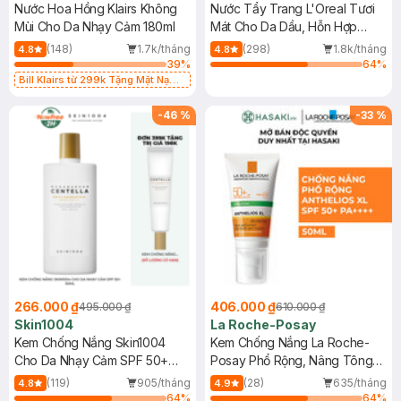
Nước Hoa Hồng Klairs Không
Nước Tẩy Trang L'Oreal Tươi
Mùi Cho Da Nhạy Cảm 180ml
Mát Cho Da Dầu, Hỗn Hợp
400ml
(148)
1.7k/tháng
(298)
1.8k/tháng
4.8
4.8
39
%
64
%
Bill Klairs từ 299k Tặng Mặt Nạ
Làm Dịu Da & Kiểm Soát Dầu Nhờn
25ml (SL Có Hạn)
-
46
%
-
33
%
266.000 ₫
406.000 ₫
495.000 ₫
610.000 ₫
Skin1004
La Roche-Posay
Kem Chống Nắng Skin1004
Kem Chống Nắng La Roche-
Cho Da Nhạy Cảm SPF 50+
Posay Phổ Rộng, Nâng Tông
50ml
Kiềm Dầu 50ml
(119)
905/tháng
(28)
635/tháng
4.8
4.9
64
%
64
%