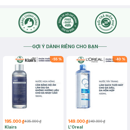
GỢI Ý DÀNH RIÊNG CHO BẠN
-
55
%
-
40
%
195.000 ₫
149.000 ₫
435.000 ₫
249.000 ₫
Klairs
L'Oreal