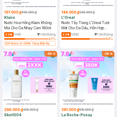
197.000 ₫
144.000 ₫
435.000 ₫
249.000 ₫
Klairs
L'Oreal
Nước Hoa Hồng Klairs Không
Nước Tẩy Trang L'Oreal Tươi
Mùi Cho Da Nhạy Cảm 180ml
Mát Cho Da Dầu, Hỗn Hợp
400ml
(148)
1.6k/tháng
(298)
1.9k/tháng
4.8
4.8
47
%
64
%
Bill Klairs từ 299k Tặng Mặt Nạ
Làm Dịu Da & Kiểm Soát Dầu Nhờn
25ml (SL Có Hạn)
-
46
%
-
38
%
266.000 ₫
381.000 ₫
495.000 ₫
610.000 ₫
Skin1004
La Roche-Posay