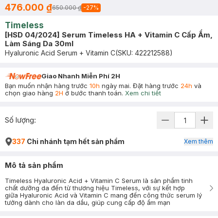
476.000 ₫
650.000 ₫
-
27
%
Timeless
[HSD 04/2024] Serum Timeless HA + Vitamin C Cấp Ẩm,
Làm Sáng Da 30ml
Hyaluronic Acid Serum + Vitamin C
(SKU:
422212588
)
Giao Nhanh Miễn Phí 2H
Bạn muốn nhận hàng trước
10h
ngày mai. Đặt hàng trước
24h
và
chọn giao hàng
2H
ở bước thanh toán.
Xem chi tiết
Số lượng:
337
Chi nhánh tạm hết sản phẩm
Xem thêm
Mô tả sản phẩm
Timeless Hyaluronic Acid + Vitamin C Serum là sản phẩm tinh
chất dưỡng da đến từ thương hiệu Timeless, với sự kết hợp
giữa Hyaluronic Acid và Vitamin C mang đến công thức serum lý
tưởng dành cho làn da dầu, giúp cung cấp độ ẩm mạn