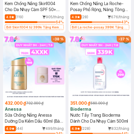
Kem Chống Nắng Skin1004
Kem Chống Nắng La Roche-
Cho Da Nhạy Cảm SPF 50+
Posay Phổ Rộng, Nâng Tông
50ml
Kiềm Dầu 50ml
(119)
905/tháng
(28)
676/tháng
4.8
4.9
64
%
43
%
Bill Skin1004 từ 399k Tặng Kem
Bill La roche-posay 399K Tặng
Chống Nắng Cho Da Nhạy Cảm
Gel rửa mặt da dầu nhạy cảm 50ml
SPF 50+ 20ml (SL Có Hạn)
(SL có hạn)
-
38
%
-
37
%
432.000 ₫
351.000 ₫
702.000 ₫
560.000 ₫
Anessa
Bioderma
Sữa Chống Nắng Anessa
Nước Tẩy Trang Bioderma
Dưỡng Da Kiềm Dầu 60ml (Bản
Dành Cho Da Nhạy Cảm 500ml
Mới)
(44)
499/tháng
(228)
832/tháng
4.9
4.9
34
%
44
%