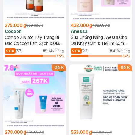
275.000 ₫
432.000 ₫
590.000 ₫
702.000 ₫
Cocoon
Anessa
Combo 2 Nước Tẩy Trang Bí
Sữa Chống Nắng Anessa Cho
Đao Cocoon Làm Sạch & Giảm
Da Nhạy Cảm & Trẻ Em 60ml
Dầu 500ml
(Mới)
(57)
1.4k/tháng
(23)
410/tháng
5.0
5.0
75
%
34
%
-
38
%
-
59
%
278.000 ₫
553.000 ₫
445.000 ₫
1.350.000 ₫