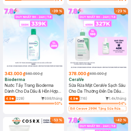
-
39
%
-
23
%
343.000 ₫
378.000 ₫
560.000 ₫
490.000 ₫
Bioderma
CeraVe
Nước Tẩy Trang Bioderma
Sữa Rửa Mặt CeraVe Sạch Sâu
Dành Cho Da Dầu & Hỗn Hợp
Cho Da Thường Đến Da Dầu
500ml
473ml
(228)
698/tháng
(116)
1.4k/tháng
4.9
4.9
50
%
64
%
Bill Cerave 299K Tặng Sữa Rửa
Mặt Cerave 30ml (SL có hạn)
-
53
%
-
42
%