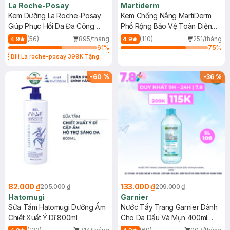
La Roche-Posay
Martiderm
Kem Dưỡng La Roche-Posay
Kem Chống Nắng MartiDerm
Giúp Phục Hồi Da Đa Công
Phổ Rộng Bảo Vệ Toàn Diện
Dụng 40ml
40ml
(56)
895/tháng
(110)
251/tháng
4.9
4.9
61
%
75
%
Bill La roche-posay 399K Tặng
Gel rửa mặt da dầu nhạy cảm 50ml
(SL có hạn)
-
60
%
-
36
%
82.000 ₫
133.000 ₫
205.000 ₫
209.000 ₫
Hatomugi
Garnier
Sữa Tắm Hatomugi Dưỡng Ẩm
Nước Tẩy Trang Garnier Dành
Chiết Xuất Ý Dĩ 800ml
Cho Da Dầu Và Mụn 400ml
(Mới)