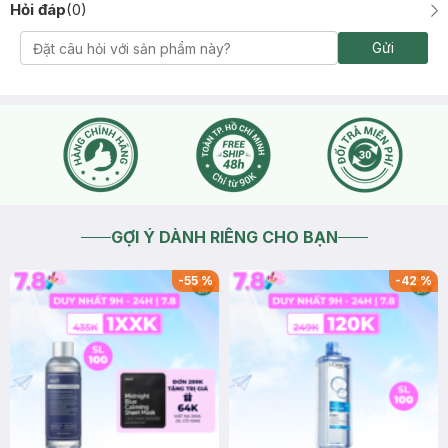
Hỏi đáp
(
0
)
Gửi
GỢI Ý DÀNH RIÊNG CHO BẠN
-
55
%
-
42
%