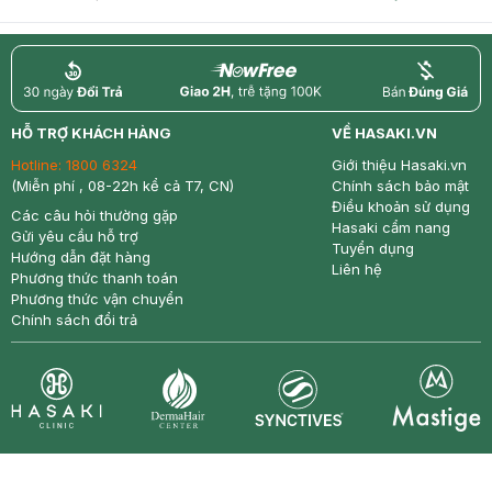
return
nowfree
price
HỖ TRỢ KHÁCH HÀNG
VỀ HASAKI.VN
Hotline:
1800 6324
Giới thiệu Hasaki.vn
(Miễn phí , 08-22h kể cả T7, CN)
Chính sách bảo mật
Điều khoản sử dụng
Các câu hỏi thường gặp
Hasaki cẩm nang
Gửi yêu cầu hỗ trợ
Tuyển dụng
Hướng dẫn đặt hàng
Liên hệ
Phương thức thanh toán
Phương thức vận chuyển
Chính sách đổi trả
Synctives
Clinic
Dermahair
Mastige