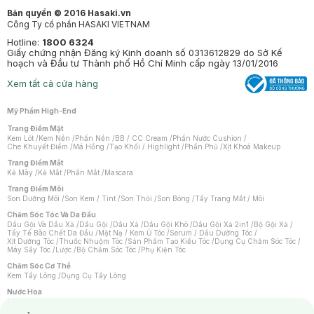
Bản quyền © 2016 Hasaki.vn
Công Ty cổ phần HASAKI VIETNAM
Hotline:
1800 6324
Giấy chứng nhận Đăng ký Kinh doanh số 0313612829 do Sở Kế
hoạch và Đầu tư Thành phố Hồ Chí Minh cấp ngày 13/01/2016
Xem tất cả cửa hàng
Mỹ Phẩm High-End
Trang Điểm Mặt
Kem Lót
/
Kem Nền
/
Phấn Nền
/
BB / CC Cream
/
Phấn Nước Cushion
/
Che Khuyết Điểm
/
Má Hồng
/
Tạo Khối / Highlight
/
Phấn Phủ
/
Xịt Khoá Makeup
Trang Điểm Mắt
Kẻ Mày
/
Kẻ Mắt
/
Phấn Mắt
/
Mascara
Trang Điểm Môi
Son Dưỡng Môi
/
Son Kem / Tint
/
Son Thỏi
/
Son Bóng
/
Tẩy Trang Mắt / Môi
Chăm Sóc Tóc Và Da Đầu
Dầu Gội Và Dầu Xả
/
Dầu Gội
/
Dầu Xả
/
Dầu Gội Khô
/
Dầu Gội Xả 2in1
/
Bộ Gội Xả
/
Tẩy Tế Bào Chết Da Đầu
/
Mặt Nạ / Kem Ủ Tóc
/
Serum / Dầu Dưỡng Tóc
/
Xịt Dưỡng Tóc
/
Thuốc Nhuộm Tóc
/
Sản Phẩm Tạo Kiểu Tóc
/
Dụng Cụ Chăm Sóc Tóc
/
Máy Sấy Tóc
/
Lược
/
Bộ Chăm Sóc Tóc
/
Phụ Kiện Tóc
Chăm Sóc Cơ Thể
Kem Tẩy Lông
/
Dụng Cụ Tẩy Lông
Nước Hoa
Nước Hoa Nữ
/
Nước Hoa Nam
/
Nước Hoa Cao Cấp
/
Xịt Thơm Toàn Thân
/
Nước Hoa Vùng Kín