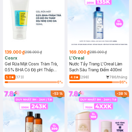
139.000 ₫
169.000 ₫
298.000 ₫
289.000 ₫
Cosrx
L'Oreal
Gel Rửa Mặt Cosrx Tràm Trà,
Nước Tẩy Trang L'Oreal Làm
0.5% BHA Có Độ pH Thấp
Sạch Sâu Trang Điểm 400ml
150ml
(173)
(298)
786/tháng
5.0
4.8
6
%
86
%
-
53
%
-
38
%