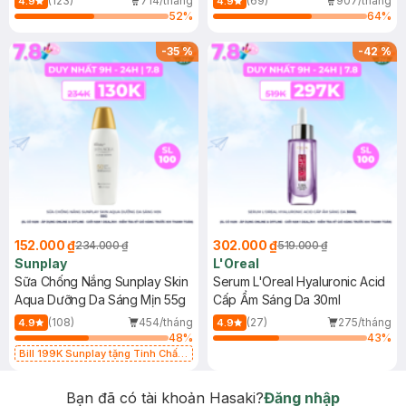
(123)
714/tháng
(69)
907/tháng
4.9
4.9
52
%
64
%
-
35
%
-
42
%
152.000 ₫
302.000 ₫
234.000 ₫
519.000 ₫
Sunplay
L'Oreal
Sữa Chống Nắng Sunplay Skin
Serum L'Oreal Hyaluronic Acid
Aqua Dưỡng Da Sáng Mịn 55g
Cấp Ẩm Sáng Da 30ml
(108)
454/tháng
(27)
275/tháng
4.9
4.9
48
%
43
%
Bill 199K Sunplay tặng Tinh Chất
Chống Nắng 7g trị giá 30K (SL có
hạn)
Bạn đã có tài khoản Hasaki?
Đăng nhập