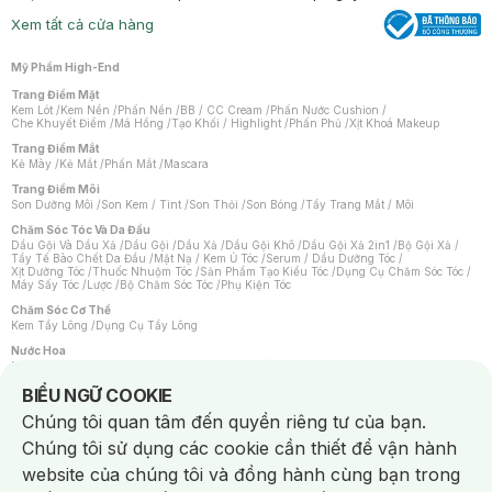
Xem tất cả cửa hàng
Mỹ Phẩm High-End
Trang Điểm Mặt
Kem Lót
/
Kem Nền
/
Phấn Nền
/
BB / CC Cream
/
Phấn Nước Cushion
/
Che Khuyết Điểm
/
Má Hồng
/
Tạo Khối / Highlight
/
Phấn Phủ
/
Xịt Khoá Makeup
Trang Điểm Mắt
Kẻ Mày
/
Kẻ Mắt
/
Phấn Mắt
/
Mascara
Trang Điểm Môi
Son Dưỡng Môi
/
Son Kem / Tint
/
Son Thỏi
/
Son Bóng
/
Tẩy Trang Mắt / Môi
Chăm Sóc Tóc Và Da Đầu
Dầu Gội Và Dầu Xả
/
Dầu Gội
/
Dầu Xả
/
Dầu Gội Khô
/
Dầu Gội Xả 2in1
/
Bộ Gội Xả
/
Tẩy Tế Bào Chết Da Đầu
/
Mặt Nạ / Kem Ủ Tóc
/
Serum / Dầu Dưỡng Tóc
/
Xịt Dưỡng Tóc
/
Thuốc Nhuộm Tóc
/
Sản Phẩm Tạo Kiểu Tóc
/
Dụng Cụ Chăm Sóc Tóc
/
Máy Sấy Tóc
/
Lược
/
Bộ Chăm Sóc Tóc
/
Phụ Kiện Tóc
Chăm Sóc Cơ Thể
Kem Tẩy Lông
/
Dụng Cụ Tẩy Lông
Nước Hoa
Nước Hoa Nữ
/
Nước Hoa Nam
/
Nước Hoa Cao Cấp
/
Xịt Thơm Toàn Thân
/
Nước Hoa Vùng Kín
Notice about cookies usage
BIỂU NGỮ COOKIE
Chăm Sóc Cá Nhân
Chúng tôi quan tâm đến quyền riêng tư của bạn.
Chống Muỗi
/
Khẩu Trang
/
Máy Massage
/
Mặt Nạ Xông Hơi
/
Nước Rửa Tay
/
Sản Phẩm Chăm Sóc Khác
/
Bàn Chải Đánh Răng
/
Bàn Chải Điện
/
Chúng tôi sử dụng các cookie cần thiết để vận hành
Hỗ Trợ Trắng Răng
/
Kem Đánh Răng
/
Máy Tăm Nước
/
Nước Súc Miệng
/
Tăm / Chỉ Nha Khoa
/
Xịt Thơm Miệng
/
Dung Dịch Vệ Sinh
/
Dưỡng Vùng Kín
/
website của chúng tôi và đồng hành cùng bạn trong
Khăn Ướt Vệ Sinh Vùng Kín
/
Băng Vệ Sinh
/
Tampon
/
Bọt Cạo Râu
/
Dao Cạo Râu
/
Máy Cạo Râu