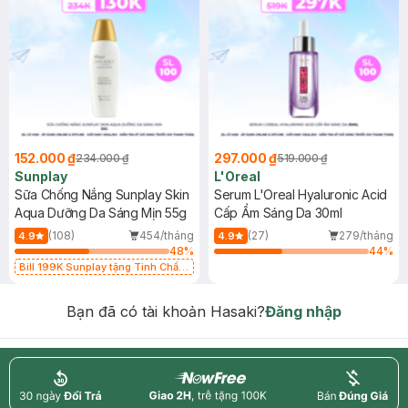
152.000 ₫
297.000 ₫
234.000 ₫
519.000 ₫
Sunplay
L'Oreal
Sữa Chống Nắng Sunplay Skin
Serum L'Oreal Hyaluronic Acid
Aqua Dưỡng Da Sáng Mịn 55g
Cấp Ẩm Sáng Da 30ml
(108)
454/tháng
(27)
279/tháng
4.9
4.9
48
%
44
%
Bill 199K Sunplay tặng Tinh Chất
Chống Nắng 7g trị giá 30K (SL có
hạn)
Bạn đã có tài khoản Hasaki?
Đăng nhập