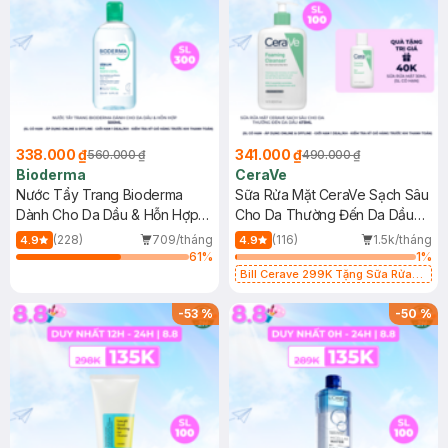
338.000 ₫
341.000 ₫
560.000 ₫
490.000 ₫
Bioderma
CeraVe
Nước Tẩy Trang Bioderma
Sữa Rửa Mặt CeraVe Sạch Sâu
Dành Cho Da Dầu & Hỗn Hợp
Cho Da Thường Đến Da Dầu
500ml
473ml
(228)
709/tháng
(116)
1.5k/tháng
4.9
4.9
61
%
1
%
Bill Cerave 299K Tặng Sữa Rửa
Mặt Cerave 30ml (SL có hạn)
-
53
%
-
50
%