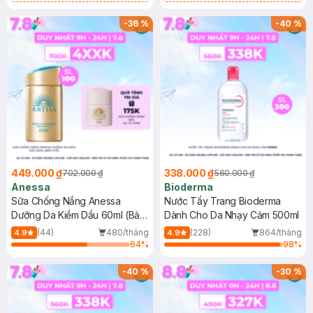
Chống Nắng Cho Da Nhạy Cảm
Gel rửa mặt da dầu nhạy cảm 50ml
SPF 50+ 20ml (SL Có Hạn)
(SL có hạn)
-
36
%
-
40
%
449.000 ₫
338.000 ₫
702.000 ₫
560.000 ₫
Anessa
Bioderma
Sữa Chống Nắng Anessa
Nước Tẩy Trang Bioderma
Dưỡng Da Kiềm Dầu 60ml (Bản
Dành Cho Da Nhạy Cảm 500ml
Mới)
(44)
480/tháng
(228)
864/tháng
4.9
4.9
64
%
98
%
-
40
%
-
30
%