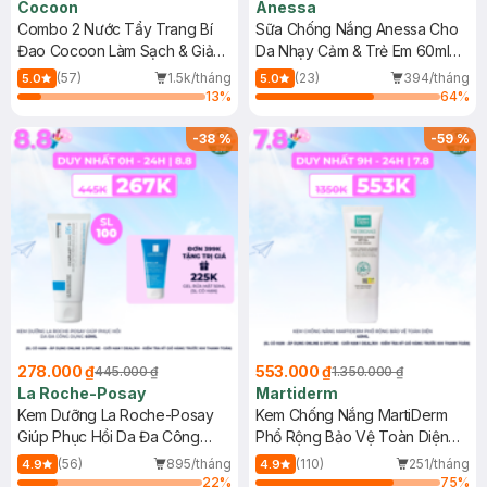
Cocoon
Anessa
Combo 2 Nước Tẩy Trang Bí
Sữa Chống Nắng Anessa Cho
Đao Cocoon Làm Sạch & Giảm
Da Nhạy Cảm & Trẻ Em 60ml
Dầu 500ml
(Mới)
(57)
1.5k/tháng
(23)
394/tháng
5.0
5.0
13
%
64
%
-
38
%
-
59
%
278.000 ₫
553.000 ₫
445.000 ₫
1.350.000 ₫
La Roche-Posay
Martiderm
Kem Dưỡng La Roche-Posay
Kem Chống Nắng MartiDerm
Giúp Phục Hồi Da Đa Công
Phổ Rộng Bảo Vệ Toàn Diện
Dụng 40ml
40ml
(56)
895/tháng
(110)
251/tháng
4.9
4.9
22
%
75
%