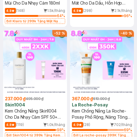
Mùi Cho Da Nhạy Cảm 180ml
Mát Cho Da Dầu, Hỗn Hợp
400ml
(148)
1.5k/tháng
(298)
2.1k/tháng
4.8
4.8
64
%
96
%
Bill Klairs từ 299k Tặng Mặt Nạ
Làm Dịu Da & Kiểm Soát Dầu Nhờn
25ml (SL Có Hạn)
-
52
%
-
40
%
237.000 ₫
367.000 ₫
495.000 ₫
610.000 ₫
Skin1004
La Roche-Posay
Kem Chống Nắng Skin1004
Kem Chống Nắng La Roche-
Cho Da Nhạy Cảm SPF 50+
Posay Phổ Rộng, Nâng Tông
50ml
Kiềm Dầu 50ml
(119)
1.0k/tháng
(28)
702/tháng
4.8
4.9
98
%
69
%
Bill Skin1004 từ 399k Tặng Kem
Bill La roche-posay 399K Tặng