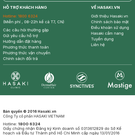
return
nowfree
price
HỖ TRỢ KHÁCH HÀNG
VỀ HASAKI.VN
Hotline:
1800 6324
Giới thiệu Hasaki.vn
(Miễn phí , 08-22h kể cả T7, CN)
Chính sách bảo mật
Điều khoản sử dụng
Các câu hỏi thường gặp
Hasaki cẩm nang
Gửi yêu cầu hỗ trợ
Tuyển dụng
Hướng dẫn đặt hàng
Liên hệ
Phương thức thanh toán
Phương thức vận chuyển
Chính sách đổi trả
Synctives
Clinic
Dermahair
Mastige
Bản quyền © 2016 Hasaki.vn
Công Ty cổ phần HASAKI VIETNAM
Hotline:
1800 6324
Giấy chứng nhận Đăng ký Kinh doanh số 0313612829 do Sở Kế
hoạch và Đầu tư Thành phố Hồ Chí Minh cấp ngày 13/01/2016