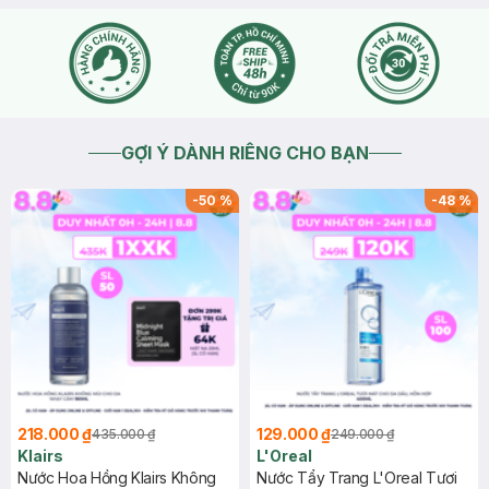
GỢI Ý DÀNH RIÊNG CHO BẠN
-
50
%
-
48
%
218.000 ₫
129.000 ₫
435.000 ₫
249.000 ₫
Klairs
L'Oreal
Nước Hoa Hồng Klairs Không
Nước Tẩy Trang L'Oreal Tươi