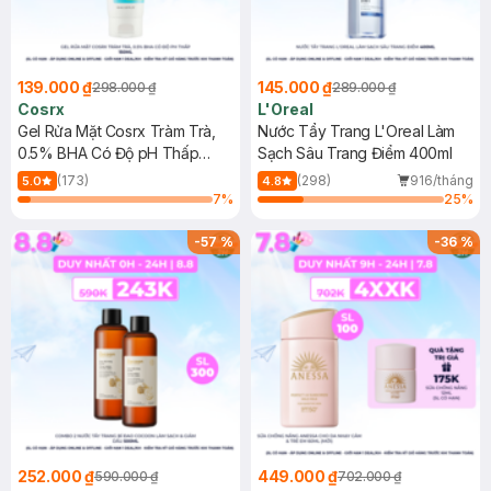
139.000 ₫
145.000 ₫
298.000 ₫
289.000 ₫
Cosrx
L'Oreal
Gel Rửa Mặt Cosrx Tràm Trà,
Nước Tẩy Trang L'Oreal Làm
0.5% BHA Có Độ pH Thấp
Sạch Sâu Trang Điểm 400ml
150ml
(173)
(298)
916/tháng
5.0
4.8
7
%
25
%
-
57
%
-
36
%
252.000 ₫
449.000 ₫
590.000 ₫
702.000 ₫