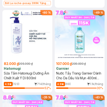
Bill La roche-posay 399K Tặng
Gel rửa mặt da dầu nhạy cảm 50ml
(SL có hạn)
-
60
%
-
49
%
82.000 ₫
107.000 ₫
205.000 ₫
209.000 ₫
Hatomugi
Garnier
Sữa Tắm Hatomugi Dưỡng Ẩm
Nước Tẩy Trang Garnier Dành
Chiết Xuất Ý Dĩ 800ml
Cho Da Dầu Và Mụn 400ml
(Mới)
(123)
714/tháng
(69)
1.1k/tháng
4.9
4.9
52
%
30
%
-
35
%
-
43
%