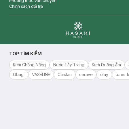
Phương thức vận chuyển
Chính sách đổi trả
Clinic
TOP TÌM KIẾM
Kem Chống Nắng
Nước Tẩy Trang
Kem Dưỡng Ẩm
Obagi
VASELINE
Carslan
cerave
olay
toner k