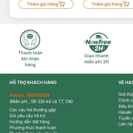
Thêm giỏ hàng
Thêm giỏ hàng
Thanh toán khi nhận hàng
Giao nhanh miễ
Thanh toán
Giao nhanh
khi nhận
miễn phí 2H
hàng
HỖ TRỢ KHÁCH HÀNG
VỀ HA
Giới th
Hotline:
1800 6324
Chính 
(Miễn phí , 08-22h kể cả T7, CN)
Điều k
Các câu hỏi thường gặp
Hasaki
Gửi yêu cầu hỗ trợ
Tuyển 
Hướng dẫn đặt hàng
Liên hệ
Phương thức thanh toán