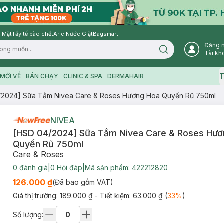
 Mặt
Tẩy tế bào chết
Ariel
Nước Giặt
Bagsmart
Đăng 
Search icon
Tài kh
T
MỚI VỀ
BÁN CHẠY
CLINIC & SPA
DERMAHAIR
/2024] Sữa Tắm Nivea Care & Roses Hương Hoa Quyến Rũ 750ml
NIVEA
[HSD 04/2024] Sữa Tắm Nivea Care & Roses Hươ
Quyến Rũ 750ml
Care & Roses
0
đánh giá
|
0
Hỏi đáp
|
Mã sản phẩm:
422212820
126.000 ₫
(Đã bao gồm VAT)
Giá thị trường:
189.000 ₫
- Tiết kiệm:
63.000 ₫
(
33
%
)
Số lượng: