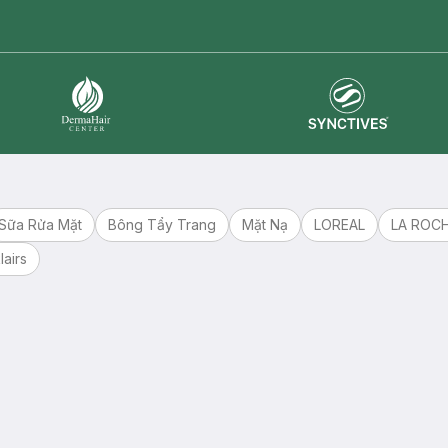
master card
ATM card
visa card
Synctives
Dermahair
Sữa Rửa Mặt
Bông Tẩy Trang
Mặt Nạ
LOREAL
LA ROC
lairs