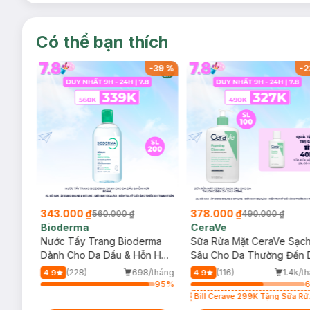
Có thể bạn thích
-
37
%
-
39
%
-
2
343.000 ₫
378.000 ₫
560.000 ₫
490.000 ₫
Bioderma
CeraVe
rma
Nước Tẩy Trang Bioderma
Sữa Rửa Mặt CeraVe Sạc
m
Dành Cho Da Dầu & Hỗn Hợp
Sâu Cho Da Thường Đến 
500ml
Dầu 473ml
/tháng
(228)
698/tháng
(116)
1.4k/t
4.9
4.9
92
%
95
%
Bill Cerave 299K Tặng Sữa Rử
Mặt Cerave 30ml (SL có hạn)