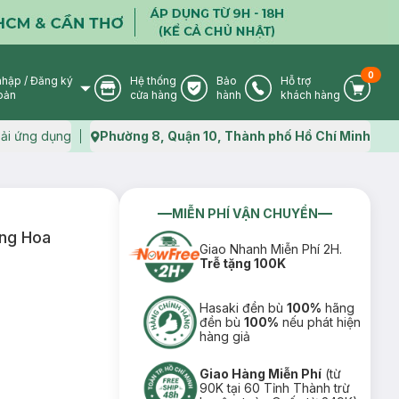
0
nhập
/
Đăng ký
Hệ thống
Bảo
Hỗ trợ
User Icon
Store Icon
Warranty Icon
Phone Icon
Cart I
oản
cửa hàng
hành
khách hàng
ải ứng dụng
Phường 8, Quận 10, Thành phố Hồ Chí Minh
Map icon
MIỄN PHÍ VẬN CHUYỂN
ng Hoa
Giao Nhanh Miễn Phí 2H.
Trễ tặng 100K
Hasaki đền bù
100%
hãng
đền bù
100%
nếu phát hiện
hàng giả
Giao Hàng Miễn Phí
(từ
90K tại 60 Tỉnh Thành trừ