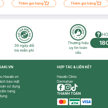
Thêm giỏ hàng
Thêm giỏ hàng
HO
18
n phí 2H
30 ngày đổi trả miễn phí
Thương hiệu uy 
Thương hiệu
30 ngày đổi
uy tín toàn
trả miễn phí
cầu
SAKI.VN
HỢP TÁC & LIÊN KẾT
iệu Hasaki.vn
Hasaki Clinic
sách bảo mật
Dermahair
hoản sử dụng
 cẩm nang
facebook
THANH TOÁN
instagram
tiktok
dụng