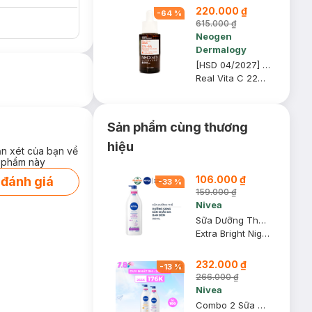
220.000 ₫
Phẩm trị giá 70K
-
64
%
(SL có hạn)
615.000 ₫
Neogen
Dermalogy
[HSD 04/2027] Serum Neogen Dermalogy Dưỡng Sáng Da, Mờ Thâm 32g
Real Vita C 22% + 5% Niacinamide Serum
Sản phẩm cùng thương
hiệu
ận xét của bạn về
 phẩm này
106.000 ₫
 đánh giá
-
33
%
159.000 ₫
Nivea
Sữa Dưỡng Thể Nivea Sáng Da Ban Đêm 350ml
Extra Bright Night Nourish Body Lotion
232.000 ₫
-
13
%
266.000 ₫
Nivea
Combo 2 Sữa Dưỡng Thể Nivea Phục Hồi & Dưỡng Sáng Da Ngày & Đêm (350ml/chai)