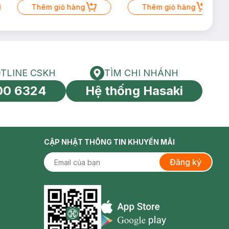
Thêm giỏ hàng
Thêm giỏ hàng
TLINE CSKH
TÌM CHI NHÁNH
HOTLINE CSKH
Tìm chi nhánh
00 6324
Hệ thống Hasaki
tín toàn cầu
CẬP NHẬT THÔNG TIN KHUYẾN MÃI
Đăng ký
Appstore icon