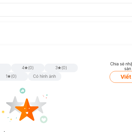
Chia sẻ nh
)
4
(
0
)
3
(
0
)
sản
Viết
1
(
0
)
Có hình ảnh