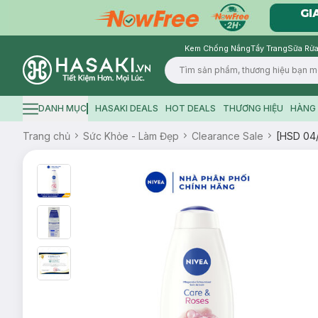
Kem Chống Nắng
Tẩy Trang
Sữa Rửa
Logo
DANH MỤC
HASAKI DEALS
HOT DEALS
THƯƠNG HIỆU
HÀNG 
Hamburger icon
Trang chủ
Sức Khỏe - Làm Đẹp
Clearance Sale
[HSD 04