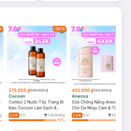
%
-
53
%
-
38
%
275.000 ₫
432.000 ₫
590.000 ₫
702.000 ₫
Cocoon
Anessa
m
Combo 2 Nước Tẩy Trang Bí
Sữa Chống Nắng Anessa
Đao Cocoon Làm Sạch &
Cho Da Nhạy Cảm & Trẻ Em
Giảm Dầu 500ml
60ml (Mới)
g
(57)
1.4k/tháng
(23)
410/tháng
5.0
5.0
%
75
%
34
%