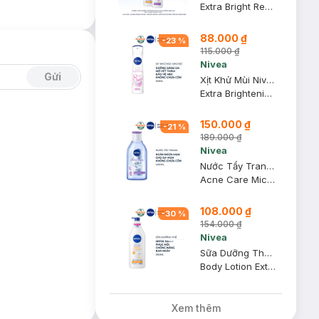
Extra Bright Repair & Protect 8 Super Food Body Lotion SPF30 PA+++ & Extra Bright Night Nourish 8 Super Food Body Lotion
88.000 ₫
-
23
%
115.000 ₫
Nivea
Gửi
Xịt Khử Mùi Nivea Cho Nữ Sáng Da, Mờ Vết Thâm 150ml
Extra Brightening 8 Super Food Spray - Vitamin C
150.000 ₫
-
21
%
189.000 ₫
Nivea
Nước Tẩy Trang Nivea Ngăn Ngừa Mụn 400ml
Acne Care Micellar Water
108.000 ₫
-
30
%
154.000 ₫
Nivea
Sữa Dưỡng Thể Nivea Phục Hồi & Chống Nắng Ban Ngày 350ml
Body Lotion Extra Bright Repair & Protect SPF30 PA+++
Xem thêm