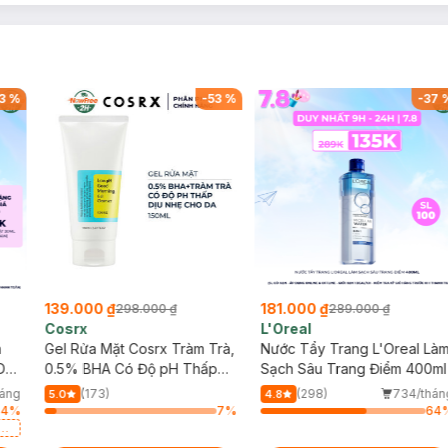
3
%
-
53
%
-
37
139.000 ₫
181.000 ₫
298.000 ₫
289.000 ₫
Cosrx
L'Oreal
h
Gel Rửa Mặt Cosrx Tràm Trà,
Nước Tẩy Trang L'Oreal Là
Da
0.5% BHA Có Độ pH Thấp
Sạch Sâu Trang Điểm 400ml
150ml
háng
(173)
(298)
734/thán
5.0
4.8
64
%
7
%
64
a