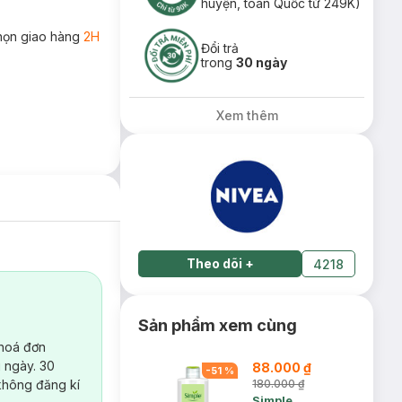
huyện, toàn Quốc từ 249K)
họn giao hàng
2H
Đổi trả
trong
30 ngày
Xem thêm
Theo dõi
+
4218
Sản phẩm xem cùng
 hoá đơn
 ngày. 30
88.000 ₫
-
51
%
không đăng kí
180.000 ₫
Simple