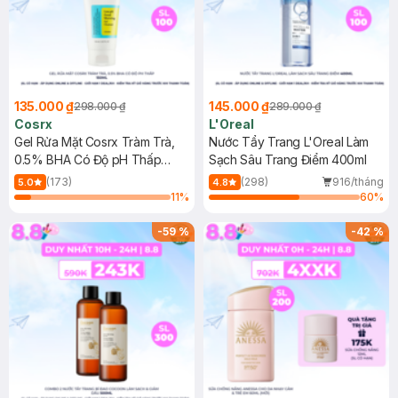
135.000 ₫
145.000 ₫
298.000 ₫
289.000 ₫
Cosrx
L'Oreal
Gel Rửa Mặt Cosrx Tràm Trà,
Nước Tẩy Trang L'Oreal Làm
0.5% BHA Có Độ pH Thấp
Sạch Sâu Trang Điểm 400ml
150ml
(173)
(298)
916/tháng
5.0
4.8
11
%
60
%
-
59
%
-
42
%