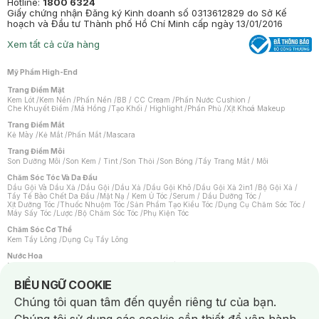
Hotline:
1800 6324
Giấy chứng nhận Đăng ký Kinh doanh số 0313612829 do Sở Kế
hoạch và Đầu tư Thành phố Hồ Chí Minh cấp ngày 13/01/2016
Xem tất cả cửa hàng
Mỹ Phẩm High-End
Trang Điểm Mặt
Kem Lót
/
Kem Nền
/
Phấn Nền
/
BB / CC Cream
/
Phấn Nước Cushion
/
Che Khuyết Điểm
/
Má Hồng
/
Tạo Khối / Highlight
/
Phấn Phủ
/
Xịt Khoá Makeup
Trang Điểm Mắt
Kẻ Mày
/
Kẻ Mắt
/
Phấn Mắt
/
Mascara
Trang Điểm Môi
Son Dưỡng Môi
/
Son Kem / Tint
/
Son Thỏi
/
Son Bóng
/
Tẩy Trang Mắt / Môi
Chăm Sóc Tóc Và Da Đầu
Dầu Gội Và Dầu Xả
/
Dầu Gội
/
Dầu Xả
/
Dầu Gội Khô
/
Dầu Gội Xả 2in1
/
Bộ Gội Xả
/
Tẩy Tế Bào Chết Da Đầu
/
Mặt Nạ / Kem Ủ Tóc
/
Serum / Dầu Dưỡng Tóc
/
Xịt Dưỡng Tóc
/
Thuốc Nhuộm Tóc
/
Sản Phẩm Tạo Kiểu Tóc
/
Dụng Cụ Chăm Sóc Tóc
/
Máy Sấy Tóc
/
Lược
/
Bộ Chăm Sóc Tóc
/
Phụ Kiện Tóc
Chăm Sóc Cơ Thể
Kem Tẩy Lông
/
Dụng Cụ Tẩy Lông
Nước Hoa
Nước Hoa Nữ
/
Nước Hoa Nam
/
Nước Hoa Cao Cấp
/
Xịt Thơm Toàn Thân
/
Nước Hoa Vùng Kín
Notice about cookies usage
BIỂU NGỮ COOKIE
Chăm Sóc Cá Nhân
Chúng tôi quan tâm đến quyền riêng tư của bạn.
Chống Muỗi
/
Khẩu Trang
/
Máy Massage
/
Mặt Nạ Xông Hơi
/
Nước Rửa Tay
/
Sản Phẩm Chăm Sóc Khác
/
Bàn Chải Đánh Răng
/
Bàn Chải Điện
/
Hỗ Trợ Trắng Răng
/
Kem Đánh Răng
/
Máy Tăm Nước
/
Nước Súc Miệng
/