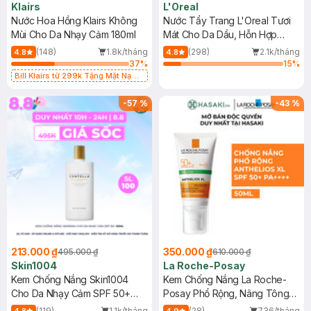
Klairs
L'Oreal
Nước Hoa Hồng Klairs Không
Nước Tẩy Trang L'Oreal Tươi
Mùi Cho Da Nhạy Cảm 180ml
Mát Cho Da Dầu, Hỗn Hợp
400ml
(148)
1.8k/tháng
(298)
2.1k/tháng
4.8
4.8
37
%
15
%
Bill Klairs từ 299k Tặng Mặt Nạ
Làm Dịu Da & Kiểm Soát Dầu Nhờn
25ml (SL Có Hạn)
-
57
%
-
43
%
213.000 ₫
350.000 ₫
495.000 ₫
610.000 ₫
Skin1004
La Roche-Posay
Kem Chống Nắng Skin1004
Kem Chống Nắng La Roche-
Cho Da Nhạy Cảm SPF 50+
Posay Phổ Rộng, Nâng Tông
50ml
Kiềm Dầu 50ml
(119)
1.1k/tháng
(28)
736/tháng