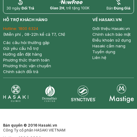
return
nowfree
price
HỖ TRỢ KHÁCH HÀNG
VỀ HASAKI.VN
Hotline:
1800 6324
Giới thiệu Hasaki.vn
(Miễn phí , 08-22h kể cả T7, CN)
Chính sách bảo mật
Điều khoản sử dụng
Các câu hỏi thường gặp
Hasaki cẩm nang
Gửi yêu cầu hỗ trợ
Tuyển dụng
Hướng dẫn đặt hàng
Liên hệ
Phương thức thanh toán
Phương thức vận chuyển
Chính sách đổi trả
Synctives
Clinic
Dermahair
Mastige
Bản quyền © 2016 Hasaki.vn
Công Ty cổ phần HASAKI VIETNAM