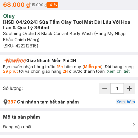
68.000 ₫
115.000 ₫
-
41
%
Olay
[HSD 04/2024] Sữa Tắm Olay Tươi Mát Dài Lâu Với Hoa
Lan & Quả Lý 364ml
Soothing Orchid & Black Currant Body Wash (Hàng Mỹ Nhập
Khẩu Chính Hãng)
(SKU:
422212816
)
Giao Nhanh Miễn Phí 2H
Bạn muốn nhận hàng trước
15h
hôm nay (
Miễn phí
). Đặt hàng trong
29 phút
tới và chọn giao hàng
2H
ở bước thanh toán.
Xem chi tiết
Số lượng:
337
Chi nhánh tạm hết sản phẩm
Xem thêm
Mô tả sản phẩm
Đang cập nhật