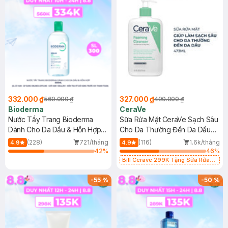
332.000 ₫
327.000 ₫
560.000 ₫
490.000 ₫
Bioderma
CeraVe
Nước Tẩy Trang Bioderma
Sữa Rửa Mặt CeraVe Sạch Sâu
Dành Cho Da Dầu & Hỗn Hợp
Cho Da Thường Đến Da Dầu
500ml
473ml
(228)
721/tháng
(116)
1.6k/tháng
4.9
4.9
42
%
46
%
Bill Cerave 299K Tặng Sữa Rửa
Mặt Cerave 30ml (SL có hạn)
-
55
%
-
50
%