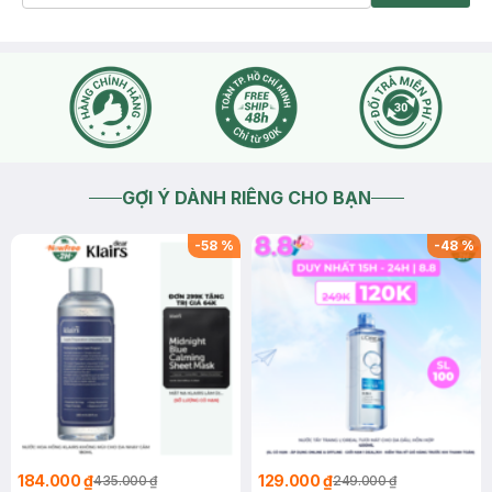
GỢI Ý DÀNH RIÊNG CHO BẠN
-
58
%
-
48
%
184.000 ₫
129.000 ₫
435.000 ₫
249.000 ₫