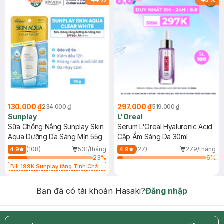
130.000 ₫
297.000 ₫
234.000 ₫
519.000 ₫
Sunplay
L'Oreal
Sữa Chống Nắng Sunplay Skin
Serum L'Oreal Hyaluronic Acid
Aqua Dưỡng Da Sáng Mịn 55g
Cấp Ẩm Sáng Da 30ml
(108)
531/tháng
(27)
279/tháng
4.9
4.9
23
%
6
%
Bill 199K Sunplay tặng Tinh Chất
Chống Nắng 7g trị giá 30K (SL có
hạn)
Bạn đã có tài khoản Hasaki?
Đăng nhập