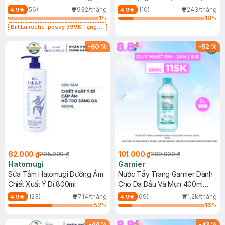
Dụng 40ml
40ml
(56)
932/tháng
(110)
243/tháng
4.9
4.9
1
%
18
%
Bill La roche-posay 399K Tặng
Gel rửa mặt da dầu nhạy cảm 50ml
(SL có hạn)
-
60
%
-
52
%
82.000 ₫
101.000 ₫
205.000 ₫
209.000 ₫
Hatomugi
Garnier
Sữa Tắm Hatomugi Dưỡng Ẩm
Nước Tẩy Trang Garnier Dành
Chiết Xuất Ý Dĩ 800ml
Cho Da Dầu Và Mụn 400ml
(Mới)
(123)
714/tháng
(69)
1.2k/tháng
4.9
4.9
52
%
16
%
-
44
%
-
43
%