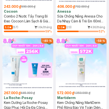
243.000 ₫
406.000 ₫
590.000 ₫
702.000 ₫
Cocoon
Anessa
Combo 2 Nước Tẩy Trang Bí
Sữa Chống Nắng Anessa Cho
Đao Cocoon Làm Sạch & Giảm
Da Nhạy Cảm & Trẻ Em 60ml
Dầu 500ml
(Mới)
(57)
1.6k/tháng
(23)
436/tháng
5.0
5.0
59
%
52
%
-
40
%
-
58
%
267.000 ₫
572.000 ₫
445.000 ₫
1.350.000 ₫
La Roche-Posay
Martiderm
Kem Dưỡng La Roche-Posay
Kem Chống Nắng MartiDerm
Giúp Phục Hồi Da Đa Công
Phổ Rộng Bảo Vệ Toàn Diện