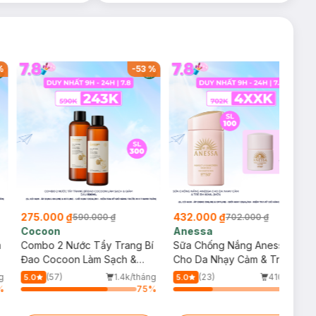
%
-
53
%
-
38
%
275.000 ₫
432.000 ₫
590.000 ₫
702.000 ₫
Cocoon
Anessa
m
Combo 2 Nước Tẩy Trang Bí
Sữa Chống Nắng Anessa
Đao Cocoon Làm Sạch &
Cho Da Nhạy Cảm & Trẻ Em
Giảm Dầu 500ml
60ml (Mới)
g
(57)
1.4k/tháng
(23)
410/tháng
5.0
5.0
%
75
%
34
%