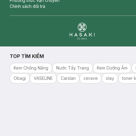
Phương thức vận chuyển
Chính sách đổi trả
Clinic
TOP TÌM KIẾM
Kem Chống Nắng
Nước Tẩy Trang
Kem Dưỡng Ẩm
Obagi
VASELINE
Carslan
cerave
olay
toner k