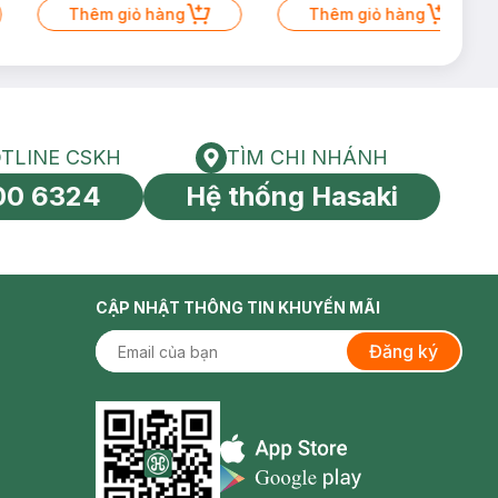
Thêm giỏ hàng
Thêm giỏ hàng
TLINE CSKH
TÌM CHI NHÁNH
HOTLINE CSKH
Tìm chi nhánh
00 6324
Hệ thống Hasaki
tín toàn cầu
CẬP NHẬT THÔNG TIN KHUYẾN MÃI
Đăng ký
Appstore icon