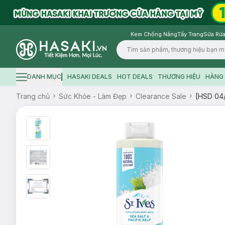
Kem Chống Nắng
Tẩy Trang
Sữa Rửa
Logo
DANH MỤC
HASAKI DEALS
HOT DEALS
THƯƠNG HIỆU
HÀNG 
Hamburger icon
Trang chủ
Sức Khỏe - Làm Đẹp
Clearance Sale
[HSD 04/