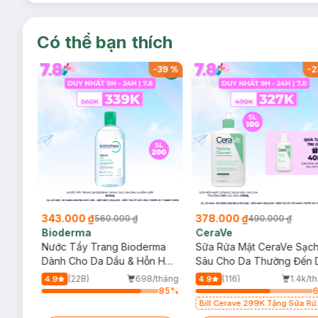
Có thể bạn thích
-
37
%
-
39
%
-
2
343.000 ₫
378.000 ₫
560.000 ₫
490.000 ₫
Bioderma
CeraVe
rma
Nước Tẩy Trang Bioderma
Sữa Rửa Mặt CeraVe Sạc
m
Dành Cho Da Dầu & Hỗn Hợp
Sâu Cho Da Thường Đến 
500ml
Dầu 473ml
/tháng
(228)
698/tháng
(116)
1.4k/t
4.9
4.9
79
%
85
%
Bill Cerave 299K Tặng Sữa Rử
Mặt Cerave 30ml (SL có hạn)