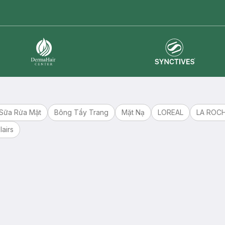
Synctives
Dermahair
Sữa Rửa Mặt
Bông Tẩy Trang
Mặt Nạ
LOREAL
LA ROC
lairs