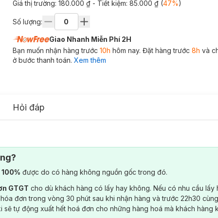
Giá thị trường:
180.000 ₫
- Tiết kiệm:
85.000 ₫
(
47
%
)
Số lượng:
Giao Nhanh Miễn Phí 2H
Bạn muốn nhận hàng trước
10h
hôm nay. Đặt hàng trước
8h
và c
ở bước thanh toán.
Xem thêm
Hỏi đáp
ông?
) 100%
được do có hàng không nguồn gốc trong đó.
đơn GTGT
cho dù khách hàng có lấy hay không. Nếu có nhu cầu lấy
 hóa đơn trong vòng 30 phút sau khi nhận hàng và trước 22h30 cùng
ki sẽ tự động xuất hết hoá đơn cho những hàng hoá mà khách hàng 