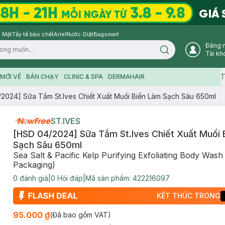
 Mặt
Tẩy tế bào chết
Ariel
Nước Giặt
Bagsmart
Đăng 
Search icon
Tài kh
T
MỚI VỀ
BÁN CHẠY
CLINIC & SPA
DERMAHAIR
2024] Sữa Tắm St.Ives Chiết Xuất Muối Biển Làm Sạch Sâu 650ml
ST.IVES
[HSD 04/2024] Sữa Tắm St.Ives Chiết Xuất Muối 
Sạch Sâu 650ml
Sea Salt & Pacific Kelp Purifying Exfoliating Body Was
Packaging)
0
đánh giá
|
0
Hỏi đáp
|
Mã sản phẩm:
422216097
KẾT THÚC TRONG
95.000 ₫
(Đã bao gồm VAT)