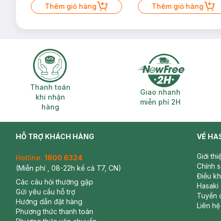
Thêm giỏ hàng
Thêm giỏ hàng
Thanh toán khi nhận hàng
Giao nhanh miễ
Thanh toán
Giao nhanh
khi nhận
miễn phí 2H
hàng
HỖ TRỢ KHÁCH HÀNG
VỀ HA
Giới th
Hotline:
1800 6324
Chính 
(Miễn phí , 08-22h kể cả T7, CN)
Điều k
Các câu hỏi thường gặp
Hasaki
Gửi yêu cầu hỗ trợ
Tuyển 
Hướng dẫn đặt hàng
Liên hệ
Phương thức thanh toán