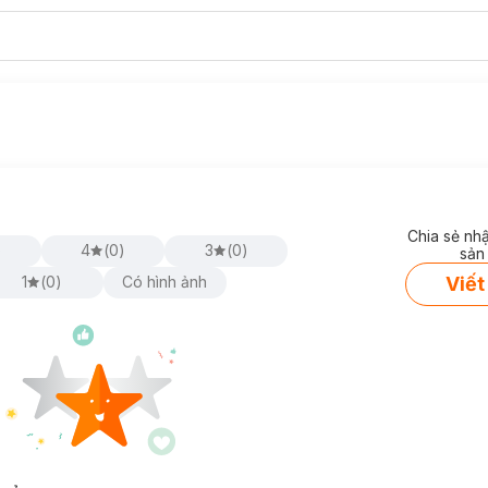
Chia sẻ nh
)
4
(
0
)
3
(
0
)
sản
Viết
1
(
0
)
Có hình ảnh