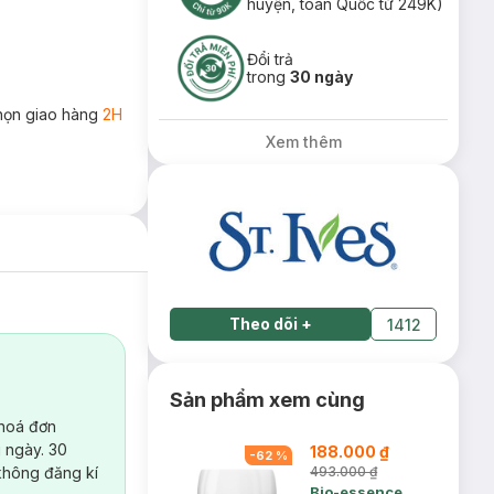
huyện, toàn Quốc từ 249K)
Đổi trả
trong
30 ngày
họn giao hàng
2H
Xem thêm
Theo dõi
+
1412
Sản phẩm xem cùng
 hoá đơn
 ngày. 30
188.000 ₫
-
62
%
không đăng kí
493.000 ₫
Bio-essence