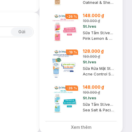
Oatmeal & Shea Butter Soothing Body Wash (New Packaging)
148.000 ₫
-
26
%
199.000 ₫
St.Ives
Gửi
Sữa Tắm St.Ives Tẩy Tế Bào Chết Hương Cam Chanh 700ml
Pink Lemon & Mandarin Orange Exfoliating Body Wash (New Packaging)
128.000 ₫
-
19
%
159.000 ₫
St.Ives
Sữa Rửa Mặt St.Ives Tẩy Tế Bào Chết Trái Mơ Ngừa Mụn 170g
Acne Control Scrub Apricot
148.000 ₫
-
26
%
199.000 ₫
St.Ives
Sữa Tắm St.Ives Tẩy Tế Bào Chết Hương Muối Biển 700ml
Sea Salt & Pacific Kelp Purifying Exfoliating Body Wash (New Packaging)
Xem thêm