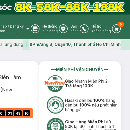
0
nhập
/
Đăng ký
Hệ thống
Bảo
Hỗ trợ
User Icon
Store Icon
Warranty Icon
Phone Icon
Cart I
oản
cửa hàng
hành
khách hàng
ải ứng dụng
Phường 8, Quận 10, Thành phố Hồ Chí Minh
Map icon
MIỄN PHÍ VẬN CHUYỂN
Biển Làm
Giao Nhanh Miễn Phí 2H.
Trễ tặng 100K
h (New
Hasaki đền bù
100%
hãng
đền bù
100%
nếu phát hiện
hàng giả
:
:
:
0
01
43
09
Giao Hàng Miễn Phí
(từ
90K tại 60 Tỉnh Thành trừ