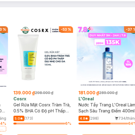
3
%
-
53
%
-
37
139.000 ₫
181.000 ₫
298.000 ₫
289.000 ₫
Cosrx
L'Oreal
h
Gel Rửa Mặt Cosrx Tràm Trà,
Nước Tẩy Trang L'Oreal Là
Da
0.5% BHA Có Độ pH Thấp
Sạch Sâu Trang Điểm 400ml
150ml
háng
(173)
(298)
734/thán
5.0
4.8
64
%
6
%
64
a