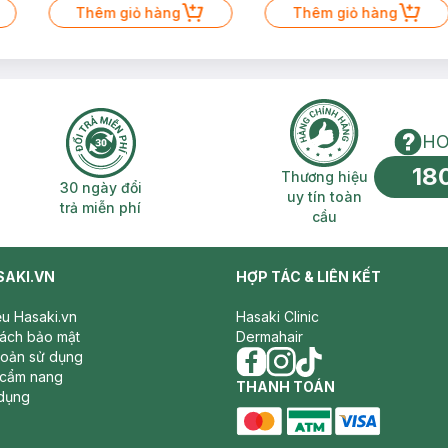
Thêm giỏ hàng
Thêm giỏ hàng
HO
18
n phí 2H
30 ngày đổi trả miễn phí
Thương hiệu uy 
Thương hiệu
30 ngày đổi
uy tín toàn
trả miễn phí
cầu
SAKI.VN
HỢP TÁC & LIÊN KẾT
iệu Hasaki.vn
Hasaki Clinic
sách bảo mật
Dermahair
hoản sử dụng
 cẩm nang
facebook
THANH TOÁN
instagram
tiktok
dụng
master card
ATM card
visa card