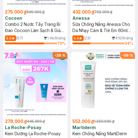
275.000 ₫
432.000 ₫
590.000 ₫
702.000 ₫
Cocoon
Anessa
Combo 2 Nước Tẩy Trang Bí
Sữa Chống Nắng Anessa Cho
Đao Cocoon Làm Sạch & Giảm
Da Nhạy Cảm & Trẻ Em 60ml
Dầu 500ml
(Mới)
(57)
1.4k/tháng
(23)
410/tháng
5.0
5.0
75
%
34
%
-
38
%
-
59
%
278.000 ₫
553.000 ₫
445.000 ₫
1.350.000 ₫
La Roche-Posay
Martiderm
Kem Dưỡng La Roche-Posay
Kem Chống Nắng MartiDerm