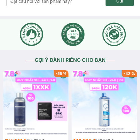
Gửi
GỢI Ý DÀNH RIÊNG CHO BẠN
-
55
%
-
42
%