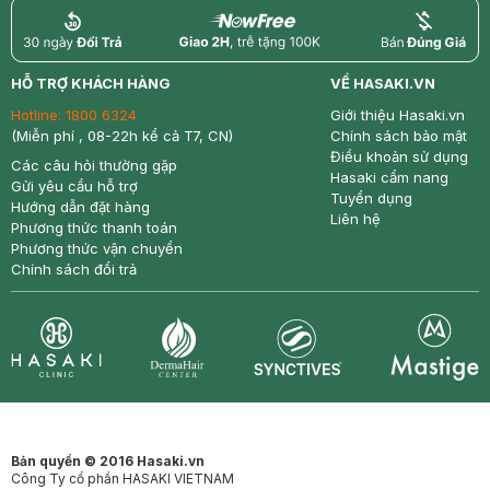
return
nowfree
price
HỖ TRỢ KHÁCH HÀNG
VỀ HASAKI.VN
Hotline:
1800 6324
Giới thiệu Hasaki.vn
(Miễn phí , 08-22h kể cả T7, CN)
Chính sách bảo mật
Điều khoản sử dụng
Các câu hỏi thường gặp
Hasaki cẩm nang
Gửi yêu cầu hỗ trợ
Tuyển dụng
Hướng dẫn đặt hàng
Liên hệ
Phương thức thanh toán
Phương thức vận chuyển
Chính sách đổi trả
Synctives
Clinic
Dermahair
Mastige
Bản quyền © 2016 Hasaki.vn
Công Ty cổ phần HASAKI VIETNAM