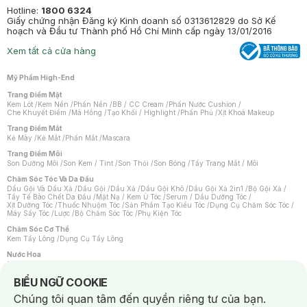
Hotline:
1800 6324
Giấy chứng nhận Đăng ký Kinh doanh số 0313612829 do Sở Kế
hoạch và Đầu tư Thành phố Hồ Chí Minh cấp ngày 13/01/2016
Xem tất cả cửa hàng
Mỹ Phẩm High-End
Trang Điểm Mặt
Kem Lót
/
Kem Nền
/
Phấn Nền
/
BB / CC Cream
/
Phấn Nước Cushion
/
Che Khuyết Điểm
/
Má Hồng
/
Tạo Khối / Highlight
/
Phấn Phủ
/
Xịt Khoá Makeup
Trang Điểm Mắt
Kẻ Mày
/
Kẻ Mắt
/
Phấn Mắt
/
Mascara
Trang Điểm Môi
Son Dưỡng Môi
/
Son Kem / Tint
/
Son Thỏi
/
Son Bóng
/
Tẩy Trang Mắt / Môi
Chăm Sóc Tóc Và Da Đầu
Dầu Gội Và Dầu Xả
/
Dầu Gội
/
Dầu Xả
/
Dầu Gội Khô
/
Dầu Gội Xả 2in1
/
Bộ Gội Xả
/
Tẩy Tế Bào Chết Da Đầu
/
Mặt Nạ / Kem Ủ Tóc
/
Serum / Dầu Dưỡng Tóc
/
Xịt Dưỡng Tóc
/
Thuốc Nhuộm Tóc
/
Sản Phẩm Tạo Kiểu Tóc
/
Dụng Cụ Chăm Sóc Tóc
/
Máy Sấy Tóc
/
Lược
/
Bộ Chăm Sóc Tóc
/
Phụ Kiện Tóc
Chăm Sóc Cơ Thể
Kem Tẩy Lông
/
Dụng Cụ Tẩy Lông
Nước Hoa
Nước Hoa Nữ
/
Nước Hoa Nam
/
Nước Hoa Cao Cấp
/
Xịt Thơm Toàn Thân
/
Nước Hoa Vùng Kín
Notice about cookies usage
BIỂU NGỮ COOKIE
Chăm Sóc Cá Nhân
Chúng tôi quan tâm đến quyền riêng tư của bạn.
Chống Muỗi
/
Khẩu Trang
/
Máy Massage
/
Mặt Nạ Xông Hơi
/
Nước Rửa Tay
/
Sản Phẩm Chăm Sóc Khác
/
Bàn Chải Đánh Răng
/
Bàn Chải Điện
/