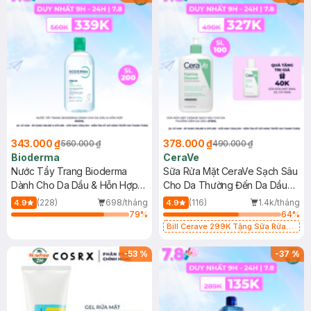
343.000 ₫
378.000 ₫
560.000 ₫
490.000 ₫
Bioderma
CeraVe
Nước Tẩy Trang Bioderma
Sữa Rửa Mặt CeraVe Sạch Sâu
Dành Cho Da Dầu & Hỗn Hợp
Cho Da Thường Đến Da Dầu
500ml
473ml
(228)
698/tháng
(116)
1.4k/tháng
4.9
4.9
79
%
64
%
Bill Cerave 299K Tặng Sữa Rửa
Mặt Cerave 30ml (SL có hạn)
-
53
%
-
37
%