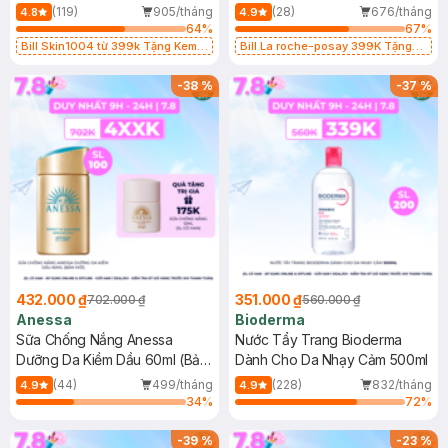
50ml
Kiềm Dầu 50ml
(119)
905/tháng
(28)
676/tháng
4.8
4.9
64
%
67
%
Bill Skin1004 từ 399k Tặng Kem
Bill La roche-posay 399K Tặng
Chống Nắng Cho Da Nhạy Cảm
Gel rửa mặt da dầu nhạy cảm 50ml
SPF 50+ 20ml (SL Có Hạn)
(SL có hạn)
-
38
%
-
37
%
432.000 ₫
351.000 ₫
702.000 ₫
560.000 ₫
Anessa
Bioderma
Sữa Chống Nắng Anessa
Nước Tẩy Trang Bioderma
Dưỡng Da Kiềm Dầu 60ml (Bản
Dành Cho Da Nhạy Cảm 500ml
Mới)
(44)
499/tháng
(228)
832/tháng
4.9
4.9
34
%
72
%
-
39
%
-
23
%