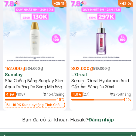
-
35
%
-
42
%
152.000 ₫
302.000 ₫
234.000 ₫
519.000 ₫
Sunplay
L'Oreal
Sữa Chống Nắng Sunplay Skin
Serum L'Oreal Hyaluronic Acid
Aqua Dưỡng Da Sáng Mịn 55g
Cấp Ẩm Sáng Da 30ml
(108)
454/tháng
(27)
275/tháng
4.9
4.9
48
%
44
%
Bill 199K Sunplay tặng Tinh Chất
Chống Nắng 7g trị giá 30K (SL có
hạn)
Bạn đã có tài khoản Hasaki?
Đăng nhập