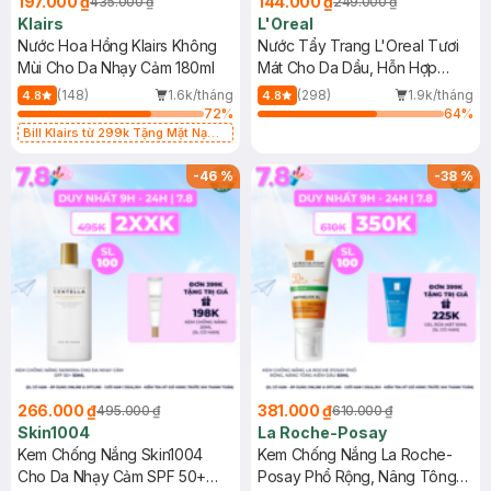
197.000 ₫
144.000 ₫
435.000 ₫
249.000 ₫
Klairs
L'Oreal
Nước Hoa Hồng Klairs Không
Nước Tẩy Trang L'Oreal Tươi
Mùi Cho Da Nhạy Cảm 180ml
Mát Cho Da Dầu, Hỗn Hợp
400ml
(148)
1.6k/tháng
(298)
1.9k/tháng
4.8
4.8
72
%
64
%
Bill Klairs từ 299k Tặng Mặt Nạ
Làm Dịu Da & Kiểm Soát Dầu Nhờn
25ml (SL Có Hạn)
-
46
%
-
38
%
266.000 ₫
381.000 ₫
495.000 ₫
610.000 ₫
Skin1004
La Roche-Posay
Kem Chống Nắng Skin1004
Kem Chống Nắng La Roche-
Cho Da Nhạy Cảm SPF 50+
Posay Phổ Rộng, Nâng Tông