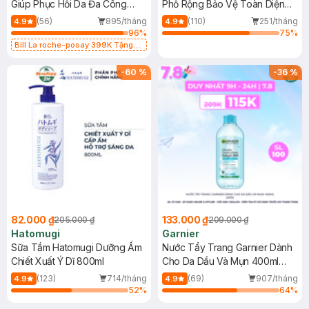
Giúp Phục Hồi Da Đa Công
Phổ Rộng Bảo Vệ Toàn Diện
Dụng 40ml
40ml
(56)
895/tháng
(110)
251/tháng
4.9
4.9
96
%
75
%
Bill La roche-posay 399K Tặng
Gel rửa mặt da dầu nhạy cảm 50ml
(SL có hạn)
-
60
%
-
36
%
82.000 ₫
133.000 ₫
205.000 ₫
209.000 ₫
Hatomugi
Garnier
Sữa Tắm Hatomugi Dưỡng Ẩm
Nước Tẩy Trang Garnier Dành
Chiết Xuất Ý Dĩ 800ml
Cho Da Dầu Và Mụn 400ml
(Mới)
(123)
714/tháng
(69)
907/tháng
4.9
4.9
52
%
64
%