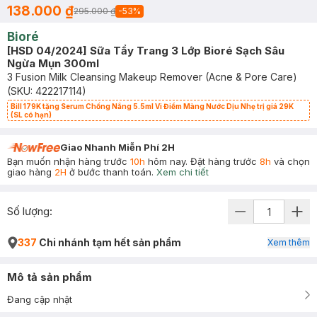
138.000 ₫
295.000 ₫
-
53
%
Bioré
[HSD 04/2024] Sữa Tẩy Trang 3 Lớp Bioré Sạch Sâu
Ngừa Mụn 300ml
3 Fusion Milk Cleansing Makeup Remover (Acne & Pore Care)
(SKU:
422217114
)
Bill 179K tặng Serum Chống Nắng 5.5ml Vi Điểm Màng Nước Dịu Nhẹ trị giá 29K
(SL có hạn)
Giao Nhanh Miễn Phí 2H
Bạn muốn nhận hàng trước
10h
hôm nay. Đặt hàng trước
8h
và chọn
giao hàng
2H
ở bước thanh toán.
Xem chi tiết
Số lượng:
337
Chi nhánh tạm hết sản phẩm
Xem thêm
Mô tả sản phẩm
Đang cập nhật