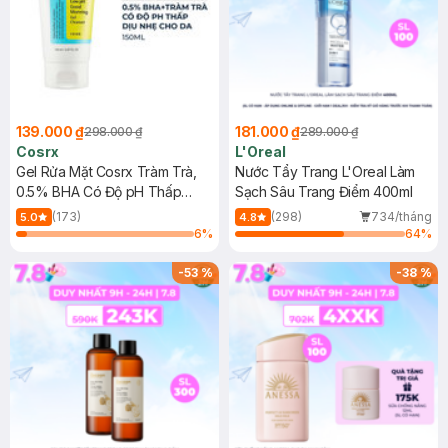
139.000 ₫
181.000 ₫
298.000 ₫
289.000 ₫
Cosrx
L'Oreal
Gel Rửa Mặt Cosrx Tràm Trà,
Nước Tẩy Trang L'Oreal Làm
0.5% BHA Có Độ pH Thấp
Sạch Sâu Trang Điểm 400ml
150ml
(173)
(298)
734/tháng
5.0
4.8
6
%
64
%
-
53
%
-
38
%