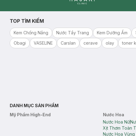
Clinic
TOP TÌM KIẾM
Kem Chống Nắng
Nước Tẩy Trang
Kem Dưỡng Ẩm
Obagi
VASELINE
Carslan
cerave
olay
toner k
DANH MỤC SẢN PHẨM
Mỹ Phẩm High-End
Nước Hoa
Nước Hoa Nữ
Nư
Xịt Thơm Toàn 
Nước Hoa Vùng 