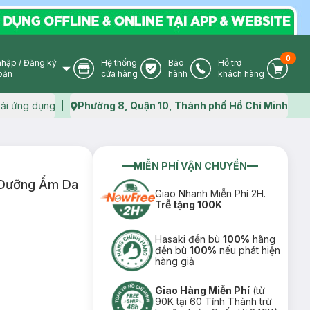
0
nhập
/
Đăng ký
Hệ thống
Bảo
Hỗ trợ
User Icon
Store Icon
Warranty Icon
Phone Icon
Cart I
oản
cửa hàng
hành
khách hàng
ải ứng dụng
Phường 8, Quận 10, Thành phố Hồ Chí Minh
Map icon
MIỄN PHÍ VẬN CHUYỂN
 Dưỡng Ẩm Da
Giao Nhanh Miễn Phí 2H.
Trễ tặng 100K
Hasaki đền bù
100%
hãng
đền bù
100%
nếu phát hiện
hàng giả
Giao Hàng Miễn Phí
(từ
90K tại 60 Tỉnh Thành trừ