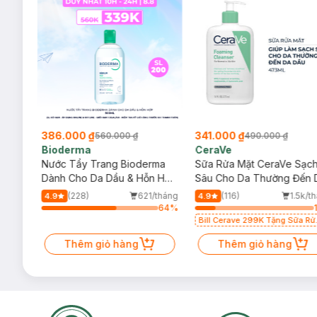
386.000 ₫
341.000 ₫
560.000 ₫
490.000 ₫
Bioderma
CeraVe
rma
Nước Tẩy Trang Bioderma
Sữa Rửa Mặt CeraVe Sạc
m
Dành Cho Da Dầu & Hỗn Hợp
Sâu Cho Da Thường Đến 
500ml
Dầu 473ml
/tháng
(228)
621/tháng
(116)
1.5k/t
4.9
4.9
64
%
64
%
Bill Cerave 299K Tặng Sữa Rử
Mặt Cerave 30ml (SL có hạn)
Thêm giỏ hàng
Thêm giỏ hàng