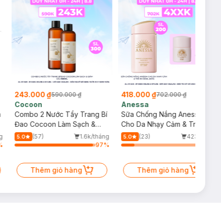
243.000 ₫
418.000 ₫
590.000 ₫
702.000 ₫
Cocoon
Anessa
m
Combo 2 Nước Tẩy Trang Bí
Sữa Chống Nắng Anessa
Đao Cocoon Làm Sạch &
Cho Da Nhạy Cảm & Trẻ Em
Giảm Dầu 500ml
60ml (Mới)
g
(57)
1.6k/tháng
(23)
423/tháng
5.0
5.0
%
97
%
16
%
Thêm giỏ hàng
Thêm giỏ hàng