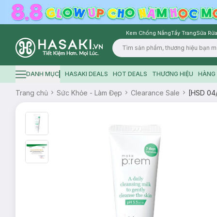
Kem Chống Nắng
Tẩy Trang
Sữa Rửa
Logo
DANH MỤC
HASAKI DEALS
HOT DEALS
THƯƠNG HIỆU
HÀNG 
Hamburger icon
Trang chủ
Sức Khỏe - Làm Đẹp
Clearance Sale
[HSD 04