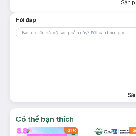
Sản p
Hỏi đáp
Sả
Có thể bạn thích
-
34
%
-
31
%
-
3