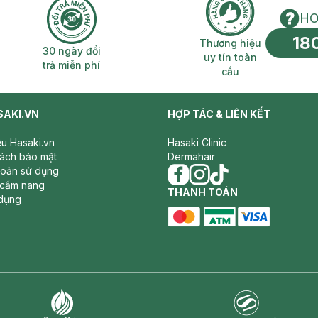
HO
18
n phí 2H
30 ngày đổi trả miễn phí
Thương hiệu uy 
Thương hiệu
30 ngày đổi
uy tín toàn
trả miễn phí
cầu
SAKI.VN
HỢP TÁC & LIÊN KẾT
iệu Hasaki.vn
Hasaki Clinic
sách bảo mật
Dermahair
hoản sử dụng
 cẩm nang
facebook
THANH TOÁN
instagram
tiktok
dụng
master card
ATM card
visa card