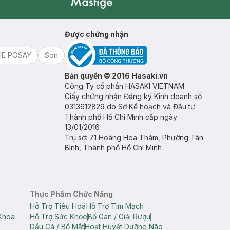
Mastige
Được chứng nhận
HE POSAY
Son
Bản quyền © 2016 Hasaki.vn
Công Ty cổ phần HASAKI VIETNAM
Giấy chứng nhận Đăng ký Kinh doanh số
0313612829 do Sở Kế hoạch và Đầu tư
Thành phố Hồ Chí Minh cấp ngày
13/01/2016
Trụ sở: 71 Hoàng Hoa Thám, Phường Tân
Bình, Thành phố Hồ Chí Minh
Thực Phẩm Chức Năng
Hỗ Trợ Tiêu Hoá
Hỗ Trợ Tim Mạch
Khoa
Hỗ Trợ Sức Khỏe
Bổ Gan / Giải Rượu
Dầu Cá / Bổ Mắt
Hoạt Huyết Dưỡng Não