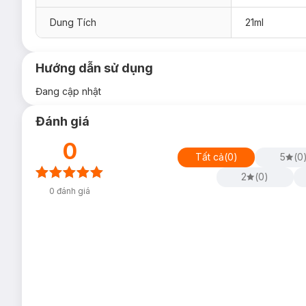
Dung Tích
21ml
Hướng dẫn sử dụng
Đang cập nhật
Đánh giá
0
Tất cả
(
0
)
5
(
0
2
(
0
)
0
đánh giá