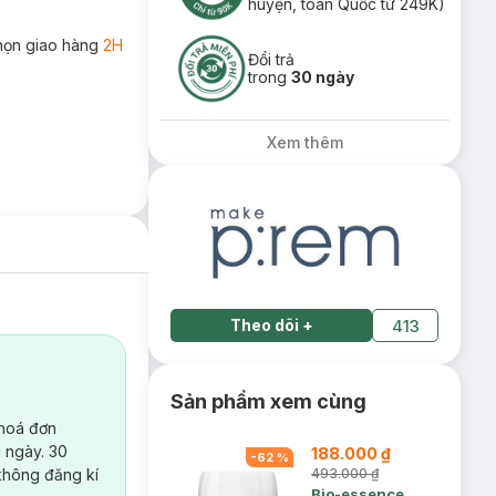
huyện, toàn Quốc từ 249K)
họn giao hàng
2H
Đổi trả
trong
30 ngày
Xem thêm
Theo dõi
+
413
Sản phẩm xem cùng
 hoá đơn
 ngày. 30
188.000 ₫
-
62
%
không đăng kí
493.000 ₫
Bio-essence