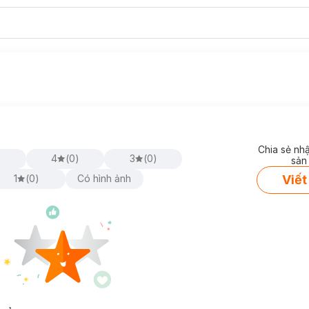
Chia sẻ nh
)
4
(
0
)
3
(
0
)
sản
Viết
1
(
0
)
Có hình ảnh