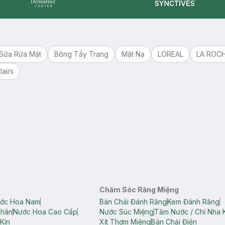
Synctives
Dermahair
Sữa Rửa Mặt
Bông Tẩy Trang
Mặt Nạ
LOREAL
LA ROC
lairs
Chăm Sóc Răng Miệng
ớc Hoa Nam
Bàn Chải Đánh Răng
Kem Đánh Răng
Thân
Nước Hoa Cao Cấp
Nước Súc Miệng
Tăm Nước / Chỉ Nha 
Kín
Xịt Thơm Miệng
Bàn Chải Điện