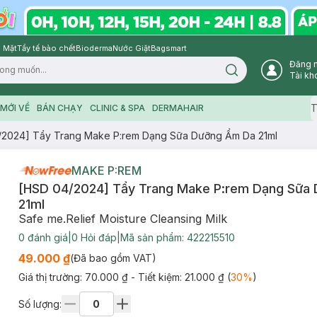
 Mặt
Tẩy tế bào chết
Bioderma
Nước Giặt
Bagsmart
Đăng 
Search icon
Tài kh
T
MỚI VỀ
BÁN CHẠY
CLINIC & SPA
DERMAHAIR
/2024] Tẩy Trang Make P:rem Dạng Sữa Dưỡng Ẩm Da 21ml
MAKE P:REM
[HSD 04/2024] Tẩy Trang Make P:rem Dạng Sữa
21ml
Safe me.Relief Moisture Cleansing Milk
0
đánh giá
|
0
Hỏi đáp
|
Mã sản phẩm:
422215510
49.000 ₫
(Đã bao gồm VAT)
Giá thị trường:
70.000 ₫
- Tiết kiệm:
21.000 ₫
(
30
%
)
Số lượng: