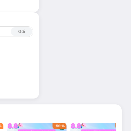
Gửi
%
-
59
%
-
40
%