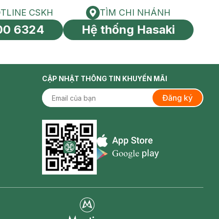
TLINE CSKH
TÌM CHI NHÁNH
HOTLINE CSKH
Tìm chi nhánh
00 6324
Hệ thống Hasaki
tín toàn cầu
CẬP NHẬT THÔNG TIN KHUYẾN MÃI
Đăng ký
Appstore icon
Goolge Play icon