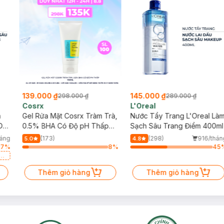
139.000 ₫
145.000 ₫
298.000 ₫
289.000 ₫
Cosrx
L'Oreal
h
Gel Rửa Mặt Cosrx Tràm Trà,
Nước Tẩy Trang L'Oreal Là
Da
0.5% BHA Có Độ pH Thấp
Sạch Sâu Trang Điểm 400ml
150ml
háng
(173)
(298)
916/thán
5.0
4.8
17
%
8
%
45
a
Thêm giỏ hàng
Thêm giỏ hàng