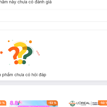
hẩm này chưa có đánh giá
n phẩm chưa có hỏi đáp
0
%
-
53
%
-
50