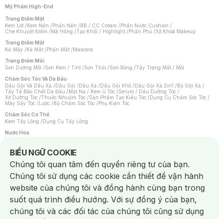
Mỹ Phẩm High-End
Trang Điểm Mặt
Kem Lót
/
Kem Nền
/
Phấn Nền
/
BB / CC Cream
/
Phấn Nước Cushion
/
Che Khuyết Điểm
/
Má Hồng
/
Tạo Khối / Highlight
/
Phấn Phủ
/
Xịt Khoá Makeup
Trang Điểm Mắt
Kẻ Mày
/
Kẻ Mắt
/
Phấn Mắt
/
Mascara
Trang Điểm Môi
Son Dưỡng Môi
/
Son Kem / Tint
/
Son Thỏi
/
Son Bóng
/
Tẩy Trang Mắt / Môi
Chăm Sóc Tóc Và Da Đầu
Dầu Gội Và Dầu Xả
/
Dầu Gội
/
Dầu Xả
/
Dầu Gội Khô
/
Dầu Gội Xả 2in1
/
Bộ Gội Xả
/
Tẩy Tế Bào Chết Da Đầu
/
Mặt Nạ / Kem Ủ Tóc
/
Serum / Dầu Dưỡng Tóc
/
Xịt Dưỡng Tóc
/
Thuốc Nhuộm Tóc
/
Sản Phẩm Tạo Kiểu Tóc
/
Dụng Cụ Chăm Sóc Tóc
/
Máy Sấy Tóc
/
Lược
/
Bộ Chăm Sóc Tóc
/
Phụ Kiện Tóc
Chăm Sóc Cơ Thể
Kem Tẩy Lông
/
Dụng Cụ Tẩy Lông
Nước Hoa
Nước Hoa Nữ
/
Nước Hoa Nam
/
Nước Hoa Cao Cấp
/
Xịt Thơm Toàn Thân
/
Nước Hoa Vùng Kín
Notice about cookies usage
BIỂU NGỮ COOKIE
Chăm Sóc Cá Nhân
Chúng tôi quan tâm đến quyền riêng tư của bạn.
Chống Muỗi
/
Khẩu Trang
/
Máy Massage
/
Mặt Nạ Xông Hơi
/
Nước Rửa Tay
/
Sản Phẩm Chăm Sóc Khác
/
Bàn Chải Đánh Răng
/
Bàn Chải Điện
/
Chúng tôi sử dụng các cookie cần thiết để vận hành
Hỗ Trợ Trắng Răng
/
Kem Đánh Răng
/
Máy Tăm Nước
/
Nước Súc Miệng
/
Tăm / Chỉ Nha Khoa
/
Xịt Thơm Miệng
/
Dung Dịch Vệ Sinh
/
Dưỡng Vùng Kín
/
website của chúng tôi và đồng hành cùng bạn trong
Khăn Ướt Vệ Sinh Vùng Kín
/
Băng Vệ Sinh
/
Tampon
/
Bọt Cạo Râu
/
Dao Cạo Râu
/
Máy Cạo Râu
suốt quá trình điều hướng. Với sự đồng ý của bạn,
Vấn Đề Về Da
chúng tôi và các đối tác của chúng tôi cũng sử dụng
Da Dầu / Lỗ Chân Lông To
/
Da Khô / Mất Nước
/
Da Lão Hóa
/
Da Mụn
/
Da Nhạy Cảm / Kích Ứng
/
Da Xỉn Màu
/
Thâm / Nám / Tàn Nhang
/