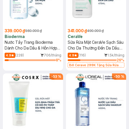
339.000 ₫
341.000 ₫
560.000 ₫
490.000 ₫
Bioderma
CeraVe
Nước Tẩy Trang Bioderma
Sữa Rửa Mặt CeraVe Sạch Sâu
Dành Cho Da Dầu & Hỗn Hợp
Cho Da Thường Đến Da Dầu
500ml
473ml
(228)
706/tháng
(116)
1.5k/tháng
4.9
4.9
8
%
26
%
Bill Cerave 299K Tặng Sữa Rửa
Mặt Cerave 30ml (SL có hạn)
-
53
%
-
50
%