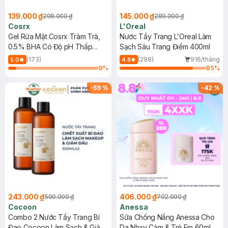
139.000 ₫
145.000 ₫
298.000 ₫
289.000 ₫
Cosrx
L'Oreal
Gel Rửa Mặt Cosrx Tràm Trà,
Nước Tẩy Trang L'Oreal Làm
0.5% BHA Có Độ pH Thấp
Sạch Sâu Trang Điểm 400ml
150ml
(173)
(298)
916/tháng
5.0
4.8
9
%
85
%
-
59
%
-
42
%
243.000 ₫
406.000 ₫
590.000 ₫
702.000 ₫
Cocoon
Anessa
Combo 2 Nước Tẩy Trang Bí
Sữa Chống Nắng Anessa Cho
Đao Cocoon Làm Sạch & Giảm
Da Nhạy Cảm & Trẻ Em 60ml