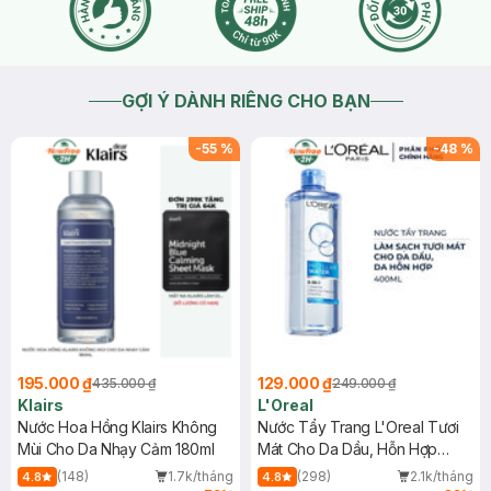
GỢI Ý DÀNH RIÊNG CHO BẠN
-
55
%
-
48
%
195.000 ₫
129.000 ₫
435.000 ₫
249.000 ₫
Klairs
L'Oreal
Nước Hoa Hồng Klairs Không
Nước Tẩy Trang L'Oreal Tươi
Mùi Cho Da Nhạy Cảm 180ml
Mát Cho Da Dầu, Hỗn Hợp
400ml
(148)
1.7k/tháng
(298)
2.1k/tháng
4.8
4.8