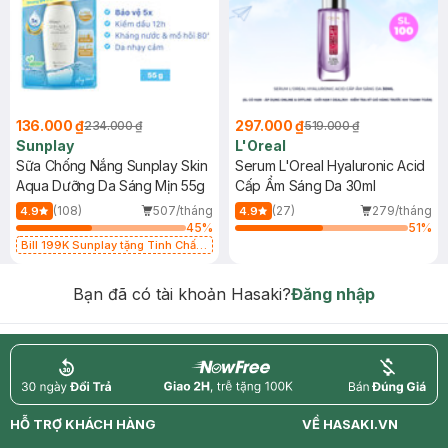
136.000 ₫
297.000 ₫
234.000 ₫
519.000 ₫
Sunplay
L'Oreal
Sữa Chống Nắng Sunplay Skin
Serum L'Oreal Hyaluronic Acid
Aqua Dưỡng Da Sáng Mịn 55g
Cấp Ẩm Sáng Da 30ml
(108)
507/tháng
(27)
279/tháng
4.9
4.9
45
%
51
%
Bill 199K Sunplay tặng Tinh Chất
Chống Nắng 7g trị giá 30K (SL có
hạn)
Bạn đã có tài khoản Hasaki?
Đăng nhập
return
nowfree
price
HỖ TRỢ KHÁCH HÀNG
VỀ HASAKI.VN