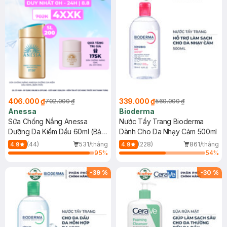
406.000 ₫
339.000 ₫
702.000 ₫
560.000 ₫
Anessa
Bioderma
Sữa Chống Nắng Anessa
Nước Tẩy Trang Bioderma
Dưỡng Da Kiềm Dầu 60ml (Bản
Dành Cho Da Nhạy Cảm 500ml
Mới)
(44)
531/tháng
(228)
861/tháng
4.9
4.9
95
%
54
%
-
39
%
-
30
%