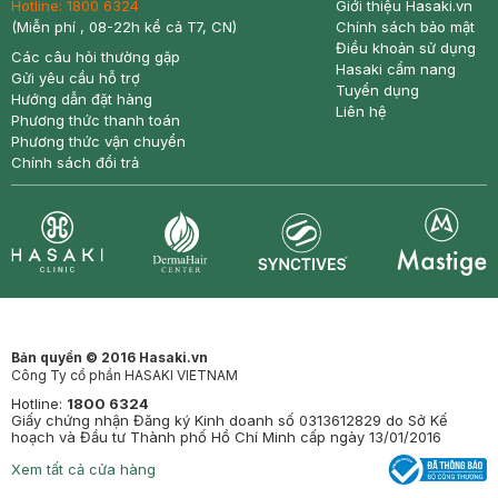
Hotline:
1800 6324
Giới thiệu Hasaki.vn
(Miễn phí , 08-22h kể cả T7, CN)
Chính sách bảo mật
Điều khoản sử dụng
Các câu hỏi thường gặp
Hasaki cẩm nang
Gửi yêu cầu hỗ trợ
Tuyển dụng
Hướng dẫn đặt hàng
Liên hệ
Phương thức thanh toán
Phương thức vận chuyển
Chính sách đổi trả
Synctives
Clinic
Dermahair
Mastige
Bản quyền © 2016 Hasaki.vn
Công Ty cổ phần HASAKI VIETNAM
Hotline:
1800 6324
Giấy chứng nhận Đăng ký Kinh doanh số 0313612829 do Sở Kế
hoạch và Đầu tư Thành phố Hồ Chí Minh cấp ngày 13/01/2016
Xem tất cả cửa hàng