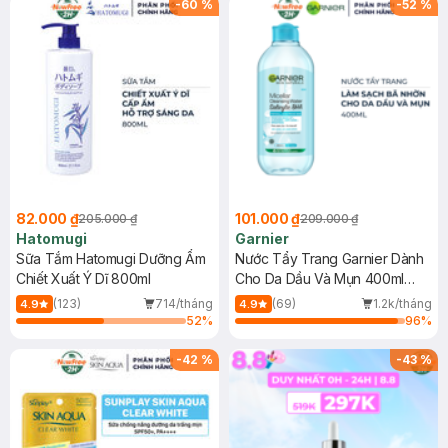
-
60
%
-
52
%
82.000 ₫
101.000 ₫
205.000 ₫
209.000 ₫
Hatomugi
Garnier
Sữa Tắm Hatomugi Dưỡng Ẩm
Nước Tẩy Trang Garnier Dành
Chiết Xuất Ý Dĩ 800ml
Cho Da Dầu Và Mụn 400ml
(Mới)
(123)
714/tháng
(69)
1.2k/tháng
4.9
4.9
52
%
96
%
-
42
%
-
43
%