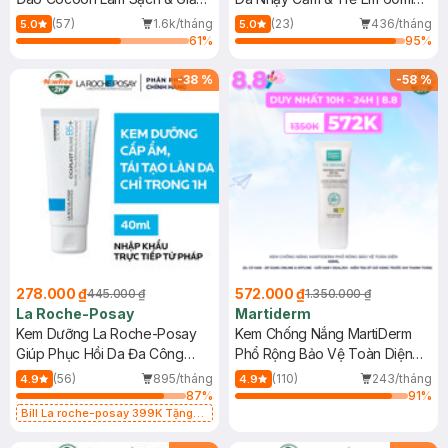
Dầu 500ml
(Mới)
(57)
1.6k/tháng
(23)
436/tháng
5.0
5.0
61
%
95
%
-
38
%
-
58
%
278.000 ₫
572.000 ₫
445.000 ₫
1.350.000 ₫
La Roche-Posay
Martiderm
Kem Dưỡng La Roche-Posay
Kem Chống Nắng MartiDerm
Giúp Phục Hồi Da Đa Công
Phổ Rộng Bảo Vệ Toàn Diện
Dụng 40ml
40ml
(56)
895/tháng
(110)
243/tháng
4.9
4.9
87
%
91
%
Bill La roche-posay 399K Tặng
Gel rửa mặt da dầu nhạy cảm 50ml
(SL có hạn)