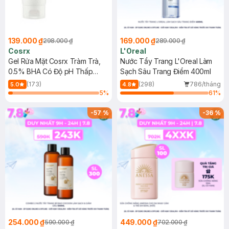
139.000 ₫
169.000 ₫
298.000 ₫
289.000 ₫
Cosrx
L'Oreal
Gel Rửa Mặt Cosrx Tràm Trà,
Nước Tẩy Trang L'Oreal Làm
0.5% BHA Có Độ pH Thấp
Sạch Sâu Trang Điểm 400ml
150ml
(173)
(298)
786/tháng
5.0
4.8
5
%
61
%
-
57
%
-
36
%
254.000 ₫
449.000 ₫
590.000 ₫
702.000 ₫