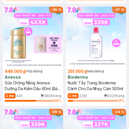
Chống Nắng Cho Da Nhạy Cảm
Gel rửa mặt da dầu nhạy cảm 50ml
SPF 50+ 20ml (SL Có Hạn)
(SL có hạn)
-
36
%
-
37
%
449.000 ₫
351.000 ₫
702.000 ₫
560.000 ₫
Anessa
Bioderma
Sữa Chống Nắng Anessa
Nước Tẩy Trang Bioderma
Dưỡng Da Kiềm Dầu 60ml (Bản
Dành Cho Da Nhạy Cảm 500ml
Mới)
(44)
480/tháng
(228)
832/tháng
4.9
4.9
64
%
11
%
-
39
%
-
24
%