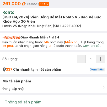
261.000 ₫
485.000 ₫
-
46
%
Rohto
[HSD 04/2024] Viên Uống Bổ Mắt Rohto V5 Bảo Vệ Sức
Khỏe Hộp 30 Viên
Lutein V5 (Nhập Khẩu Nhật Bản)
(SKU:
422214992
)
Giao Nhanh Miễn Phí 2H
Bạn muốn nhận hàng trước
14h
hôm nay (
Miễn phí
). Đặt hàng trong
46 phút
tới và chọn giao hàng
2H
ở bước thanh toán.
Xem chi tiết
Số lượng:
337
Chi nhánh tạm hết sản phẩm
Xem thêm
Mô tả sản phẩm
Đang cập nhật
Thông số sản phẩm