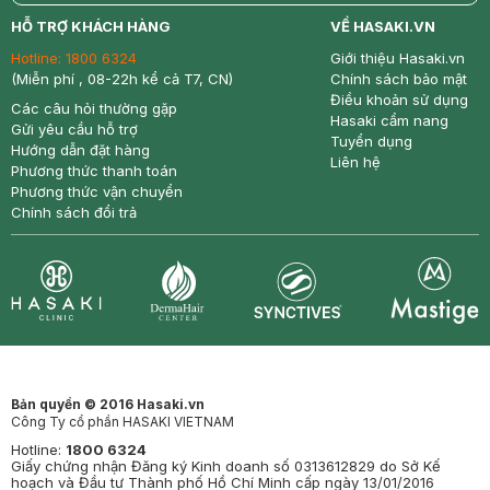
return
nowfree
price
HỖ TRỢ KHÁCH HÀNG
VỀ HASAKI.VN
Hotline:
1800 6324
Giới thiệu Hasaki.vn
(Miễn phí , 08-22h kể cả T7, CN)
Chính sách bảo mật
Điều khoản sử dụng
Các câu hỏi thường gặp
Hasaki cẩm nang
Gửi yêu cầu hỗ trợ
Tuyển dụng
Hướng dẫn đặt hàng
Liên hệ
Phương thức thanh toán
Phương thức vận chuyển
Chính sách đổi trả
Synctives
Clinic
Dermahair
Mastige
Bản quyền © 2016 Hasaki.vn
Công Ty cổ phần HASAKI VIETNAM
Hotline:
1800 6324
Giấy chứng nhận Đăng ký Kinh doanh số 0313612829 do Sở Kế
hoạch và Đầu tư Thành phố Hồ Chí Minh cấp ngày 13/01/2016