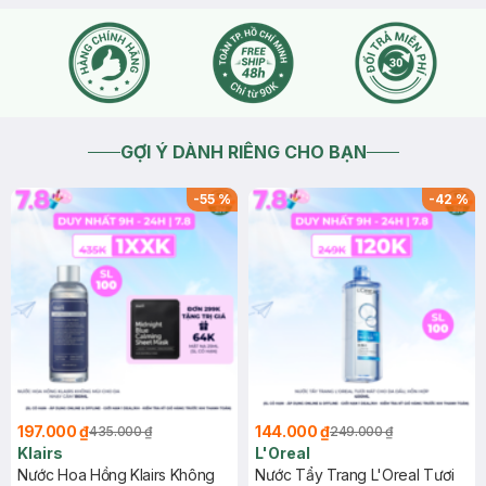
GỢI Ý DÀNH RIÊNG CHO BẠN
-
55
%
-
42
%
197.000 ₫
144.000 ₫
435.000 ₫
249.000 ₫
Klairs
L'Oreal
Nước Hoa Hồng Klairs Không
Nước Tẩy Trang L'Oreal Tươi