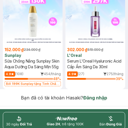
152.000 ₫
302.000 ₫
234.000 ₫
519.000 ₫
Sunplay
L'Oreal
Sữa Chống Nắng Sunplay Skin
Serum L'Oreal Hyaluronic Acid
Aqua Dưỡng Da Sáng Mịn 55g
Cấp Ẩm Sáng Da 30ml
(108)
454/tháng
(27)
275/tháng
4.9
4.9
48
%
39
%
Bill 199K Sunplay tặng Tinh Chất
Chống Nắng 7g trị giá 30K (SL có
hạn)
Bạn đã có tài khoản Hasaki?
Đăng nhập