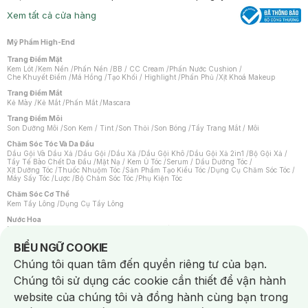
Xem tất cả cửa hàng
Mỹ Phẩm High-End
Trang Điểm Mặt
Kem Lót
/
Kem Nền
/
Phấn Nền
/
BB / CC Cream
/
Phấn Nước Cushion
/
Che Khuyết Điểm
/
Má Hồng
/
Tạo Khối / Highlight
/
Phấn Phủ
/
Xịt Khoá Makeup
Trang Điểm Mắt
Kẻ Mày
/
Kẻ Mắt
/
Phấn Mắt
/
Mascara
Trang Điểm Môi
Son Dưỡng Môi
/
Son Kem / Tint
/
Son Thỏi
/
Son Bóng
/
Tẩy Trang Mắt / Môi
Chăm Sóc Tóc Và Da Đầu
Dầu Gội Và Dầu Xả
/
Dầu Gội
/
Dầu Xả
/
Dầu Gội Khô
/
Dầu Gội Xả 2in1
/
Bộ Gội Xả
/
Tẩy Tế Bào Chết Da Đầu
/
Mặt Nạ / Kem Ủ Tóc
/
Serum / Dầu Dưỡng Tóc
/
Xịt Dưỡng Tóc
/
Thuốc Nhuộm Tóc
/
Sản Phẩm Tạo Kiểu Tóc
/
Dụng Cụ Chăm Sóc Tóc
/
Máy Sấy Tóc
/
Lược
/
Bộ Chăm Sóc Tóc
/
Phụ Kiện Tóc
Chăm Sóc Cơ Thể
Kem Tẩy Lông
/
Dụng Cụ Tẩy Lông
Nước Hoa
Nước Hoa Nữ
/
Nước Hoa Nam
/
Nước Hoa Cao Cấp
/
Xịt Thơm Toàn Thân
/
Nước Hoa Vùng Kín
Notice about cookies usage
BIỂU NGỮ COOKIE
Chăm Sóc Cá Nhân
Chúng tôi quan tâm đến quyền riêng tư của bạn.
Chống Muỗi
/
Khẩu Trang
/
Máy Massage
/
Mặt Nạ Xông Hơi
/
Nước Rửa Tay
/
Sản Phẩm Chăm Sóc Khác
/
Bàn Chải Đánh Răng
/
Bàn Chải Điện
/
Chúng tôi sử dụng các cookie cần thiết để vận hành
Hỗ Trợ Trắng Răng
/
Kem Đánh Răng
/
Máy Tăm Nước
/
Nước Súc Miệng
/
Tăm / Chỉ Nha Khoa
/
Xịt Thơm Miệng
/
Dung Dịch Vệ Sinh
/
Dưỡng Vùng Kín
/
website của chúng tôi và đồng hành cùng bạn trong
Khăn Ướt Vệ Sinh Vùng Kín
/
Băng Vệ Sinh
/
Tampon
/
Bọt Cạo Râu
/
Dao Cạo Râu
/
Máy Cạo Râu