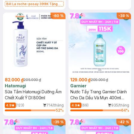
Bill La roche-posay 399K Tặng
Gel rửa mặt da dầu nhạy cảm 50ml
(SL có hạn)
-
60
%
-
38
%
82.000 ₫
129.000 ₫
205.000 ₫
209.000 ₫
Hatomugi
Garnier
Sữa Tắm Hatomugi Dưỡng Ẩm
Nước Tẩy Trang Garnier Dành
Chiết Xuất Ý Dĩ 800ml
Cho Da Dầu Và Mụn 400ml
(Mới)
(123)
714/tháng
(69)
935/tháng
4.9
4.9
52
%
64
%
-
35
%
-
42
%