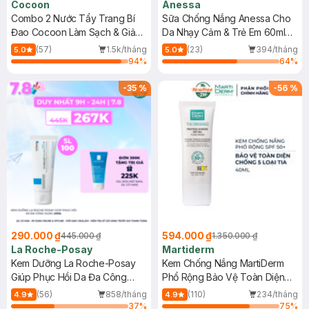
Cocoon
Anessa
Combo 2 Nước Tẩy Trang Bí
Sữa Chống Nắng Anessa Cho
Đao Cocoon Làm Sạch & Giảm
Da Nhạy Cảm & Trẻ Em 60ml
Dầu 500ml
(Mới)
(57)
1.5k/tháng
(23)
394/tháng
5.0
5.0
94
%
64
%
-
35
%
-
56
%
290.000 ₫
594.000 ₫
445.000 ₫
1.350.000 ₫
La Roche-Posay
Martiderm
Kem Dưỡng La Roche-Posay
Kem Chống Nắng MartiDerm
Giúp Phục Hồi Da Đa Công
Phổ Rộng Bảo Vệ Toàn Diện
Dụng 40ml
40ml
(56)
858/tháng
(110)
234/tháng
4.9
4.9
37
%
75
%