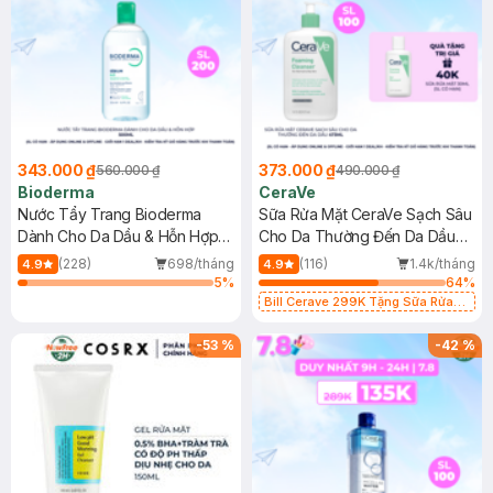
343.000 ₫
373.000 ₫
560.000 ₫
490.000 ₫
Bioderma
CeraVe
Nước Tẩy Trang Bioderma
Sữa Rửa Mặt CeraVe Sạch Sâu
Dành Cho Da Dầu & Hỗn Hợp
Cho Da Thường Đến Da Dầu
500ml
473ml
(228)
698/tháng
(116)
1.4k/tháng
4.9
4.9
5
%
64
%
Bill Cerave 299K Tặng Sữa Rửa
Mặt Cerave 30ml (SL có hạn)
-
53
%
-
42
%