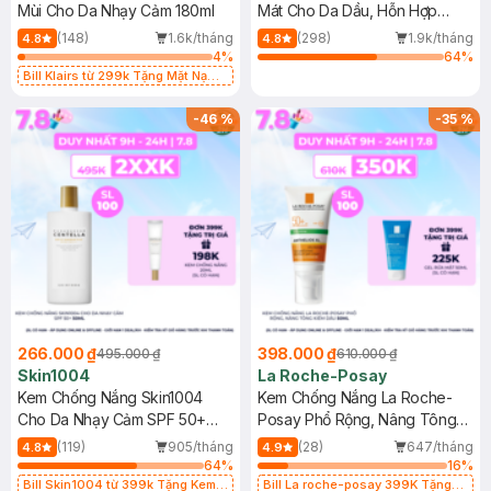
Mùi Cho Da Nhạy Cảm 180ml
Mát Cho Da Dầu, Hỗn Hợp
400ml
(148)
1.6k/tháng
(298)
1.9k/tháng
4.8
4.8
4
%
64
%
Bill Klairs từ 299k Tặng Mặt Nạ
Làm Dịu Da & Kiểm Soát Dầu Nhờn
25ml (SL Có Hạn)
-
46
%
-
35
%
266.000 ₫
398.000 ₫
495.000 ₫
610.000 ₫
Skin1004
La Roche-Posay
Kem Chống Nắng Skin1004
Kem Chống Nắng La Roche-
Cho Da Nhạy Cảm SPF 50+
Posay Phổ Rộng, Nâng Tông
50ml
Kiềm Dầu 50ml
(119)
905/tháng
(28)
647/tháng
4.8
4.9
64
%
16
%
Bill Skin1004 từ 399k Tặng Kem
Bill La roche-posay 399K Tặng