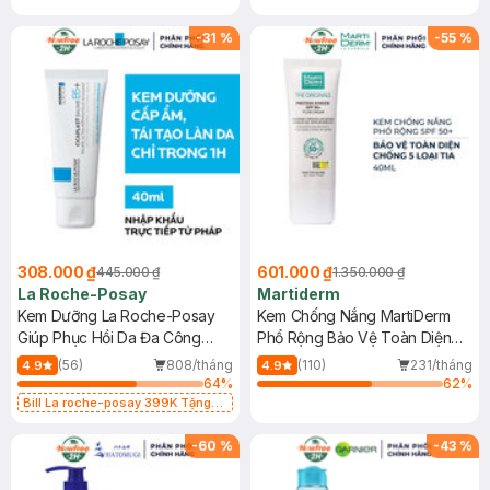
-
31
%
-
55
%
308.000 ₫
601.000 ₫
445.000 ₫
1.350.000 ₫
La Roche-Posay
Martiderm
Kem Dưỡng La Roche-Posay
Kem Chống Nắng MartiDerm
Giúp Phục Hồi Da Đa Công
Phổ Rộng Bảo Vệ Toàn Diện
Dụng 40ml
40ml
(56)
808/tháng
(110)
231/tháng
4.9
4.9
64
%
62
%
Bill La roche-posay 399K Tặng
Gel rửa mặt da dầu nhạy cảm 50ml
(SL có hạn)
-
60
%
-
43
%