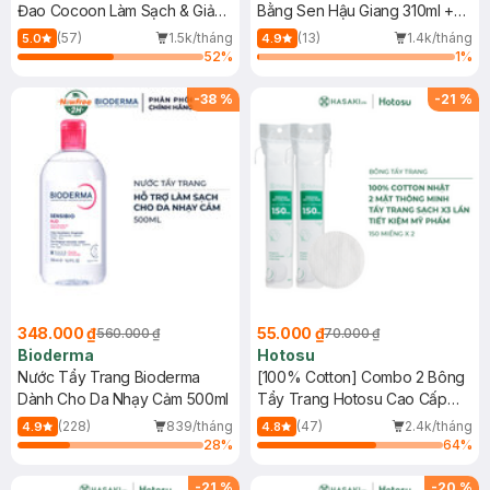
Đao Cocoon Làm Sạch & Giảm
Bằng Sen Hậu Giang 310ml +
Dầu 500ml
Nước Tẩy Trang Bí Đao 500ml
(57)
1.5k/tháng
(13)
1.4k/tháng
5.0
4.9
52
%
1
%
-
38
%
-
21
%
348.000 ₫
55.000 ₫
560.000 ₫
70.000 ₫
Bioderma
Hotosu
Nước Tẩy Trang Bioderma
[100% Cotton] Combo 2 Bông
Dành Cho Da Nhạy Cảm 500ml
Tẩy Trang Hotosu Cao Cấp
150 Miếng
(228)
839/tháng
(47)
2.4k/tháng
4.9
4.8
28
%
64
%
-
21
%
-
20
%