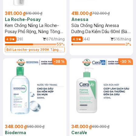
381.000 ₫
418.000 ₫
610.000 ₫
702.000 ₫
La Roche-Posay
Anessa
Kem Chống Nắng La Roche-
Sữa Chống Nắng Anessa
Posay Phổ Rộng, Nâng Tông
Dưỡng Da Kiềm Dầu 60ml (Bản
Kiềm Dầu 50ml
Mới)
(28)
676/tháng
(44)
516/tháng
4.9
4.9
55
%
3
%
Bill La roche-posay 399K Tặng
Gel rửa mặt da dầu nhạy cảm 50ml
(SL có hạn)
-
38
%
-
30
%
348.000 ₫
341.000 ₫
560.000 ₫
490.000 ₫
Bioderma
CeraVe