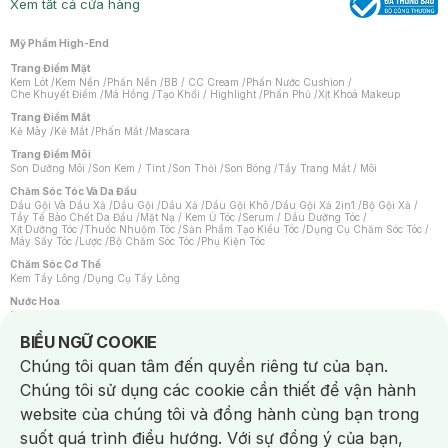
Xem tất cả cửa hàng
Mỹ Phẩm High-End
Trang Điểm Mặt
Kem Lót
/
Kem Nền
/
Phấn Nền
/
BB / CC Cream
/
Phấn Nước Cushion
/
Che Khuyết Điểm
/
Má Hồng
/
Tạo Khối / Highlight
/
Phấn Phủ
/
Xịt Khoá Makeup
Trang Điểm Mắt
Kẻ Mày
/
Kẻ Mắt
/
Phấn Mắt
/
Mascara
Trang Điểm Môi
Son Dưỡng Môi
/
Son Kem / Tint
/
Son Thỏi
/
Son Bóng
/
Tẩy Trang Mắt / Môi
Chăm Sóc Tóc Và Da Đầu
Dầu Gội Và Dầu Xả
/
Dầu Gội
/
Dầu Xả
/
Dầu Gội Khô
/
Dầu Gội Xả 2in1
/
Bộ Gội Xả
/
Tẩy Tế Bào Chết Da Đầu
/
Mặt Nạ / Kem Ủ Tóc
/
Serum / Dầu Dưỡng Tóc
/
Xịt Dưỡng Tóc
/
Thuốc Nhuộm Tóc
/
Sản Phẩm Tạo Kiểu Tóc
/
Dụng Cụ Chăm Sóc Tóc
/
Máy Sấy Tóc
/
Lược
/
Bộ Chăm Sóc Tóc
/
Phụ Kiện Tóc
Chăm Sóc Cơ Thể
Kem Tẩy Lông
/
Dụng Cụ Tẩy Lông
Nước Hoa
Nước Hoa Nữ
/
Nước Hoa Nam
/
Nước Hoa Cao Cấp
/
Xịt Thơm Toàn Thân
/
Nước Hoa Vùng Kín
Notice about cookies usage
BIỂU NGỮ COOKIE
Chăm Sóc Cá Nhân
Chúng tôi quan tâm đến quyền riêng tư của bạn.
Chống Muỗi
/
Khẩu Trang
/
Máy Massage
/
Mặt Nạ Xông Hơi
/
Nước Rửa Tay
/
Sản Phẩm Chăm Sóc Khác
/
Bàn Chải Đánh Răng
/
Bàn Chải Điện
/
Chúng tôi sử dụng các cookie cần thiết để vận hành
Hỗ Trợ Trắng Răng
/
Kem Đánh Răng
/
Máy Tăm Nước
/
Nước Súc Miệng
/
Tăm / Chỉ Nha Khoa
/
Xịt Thơm Miệng
/
Dung Dịch Vệ Sinh
/
Dưỡng Vùng Kín
/
website của chúng tôi và đồng hành cùng bạn trong
Khăn Ướt Vệ Sinh Vùng Kín
/
Băng Vệ Sinh
/
Tampon
/
Bọt Cạo Râu
/
Dao Cạo Râu
/
Máy Cạo Râu
suốt quá trình điều hướng. Với sự đồng ý của bạn,
Vấn Đề Về Da