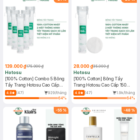
139.000 ₫
28.000 ₫
175.000 ₫
35.000 ₫
Hotosu
Hotosu
[100% Cotton] Combo 5 Bông
[100% Cotton] Bông Tẩy
Tẩy Trang Hotosu Cao Cấp
Trang Hotosu Cao Cấp 150
150 Miếng
Miếng
(47)
929/tháng
(47)
1.9k/tháng
4.8
4.8
64
%
64
%
-
55
%
-
48
%