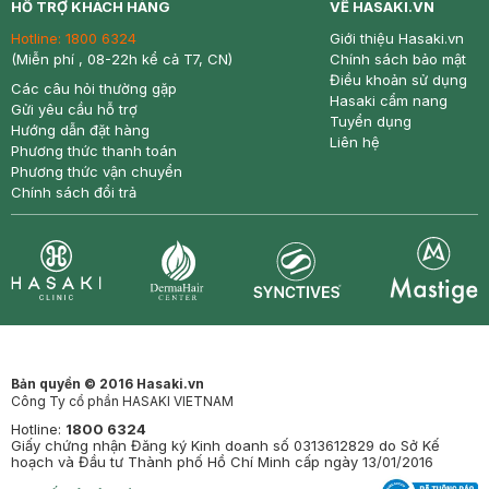
HỖ TRỢ KHÁCH HÀNG
VỀ HASAKI.VN
Hotline:
1800 6324
Giới thiệu Hasaki.vn
(Miễn phí , 08-22h kể cả T7, CN)
Chính sách bảo mật
Điều khoản sử dụng
Các câu hỏi thường gặp
Hasaki cẩm nang
Gửi yêu cầu hỗ trợ
Tuyển dụng
Hướng dẫn đặt hàng
Liên hệ
Phương thức thanh toán
Phương thức vận chuyển
Chính sách đổi trả
Synctives
Clinic
Dermahair
Mastige
Bản quyền © 2016 Hasaki.vn
Công Ty cổ phần HASAKI VIETNAM
Hotline:
1800 6324
Giấy chứng nhận Đăng ký Kinh doanh số 0313612829 do Sở Kế
hoạch và Đầu tư Thành phố Hồ Chí Minh cấp ngày 13/01/2016