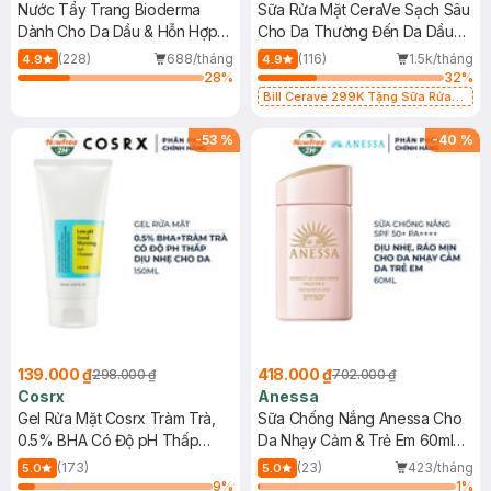
Nước Tẩy Trang Bioderma
Sữa Rửa Mặt CeraVe Sạch Sâu
Dành Cho Da Dầu & Hỗn Hợp
Cho Da Thường Đến Da Dầu
500ml
473ml
(228)
688/tháng
(116)
1.5k/tháng
4.9
4.9
28
%
32
%
Bill Cerave 299K Tặng Sữa Rửa
Mặt Cerave 30ml (SL có hạn)
-
53
%
-
40
%
139.000 ₫
418.000 ₫
298.000 ₫
702.000 ₫
Cosrx
Anessa
Gel Rửa Mặt Cosrx Tràm Trà,
Sữa Chống Nắng Anessa Cho
0.5% BHA Có Độ pH Thấp
Da Nhạy Cảm & Trẻ Em 60ml
150ml
(Mới)
(173)
(23)
423/tháng
5.0
5.0
9
%
1
%