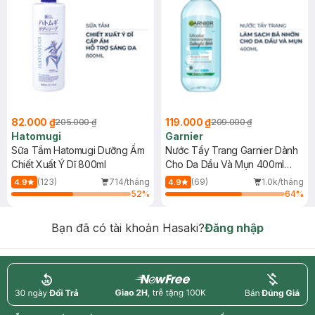
82.000 ₫
119.000 ₫
205.000 ₫
209.000 ₫
Hatomugi
Garnier
Sữa Tắm Hatomugi Dưỡng Ẩm
Nước Tẩy Trang Garnier Dành
Chiết Xuất Ý Dĩ 800ml
Cho Da Dầu Và Mụn 400ml
(Mới)
(123)
714/tháng
(69)
1.0k/tháng
4.9
4.9
52
%
64
%
Bạn đã có tài khoản Hasaki?
Đăng nhập
return
nowfree
price