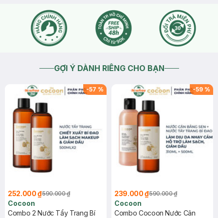
GỢI Ý DÀNH RIÊNG CHO BẠN
-
57
%
-
59
%
252.000 ₫
239.000 ₫
590.000 ₫
590.000 ₫
Cocoon
Cocoon
Combo 2 Nước Tẩy Trang Bí
Combo Cocoon Nước Cân