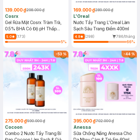
139.000 ₫
169.000 ₫
298.000 ₫
289.000 ₫
Cosrx
L'Oreal
Gel Rửa Mặt Cosrx Tràm Trà,
Nước Tẩy Trang L'Oreal Làm
0.5% BHA Có Độ pH Thấp
Sạch Sâu Trang Điểm 400ml
150ml
(173)
(298)
786/tháng
5.0
4.8
5
%
66
%
-
53
%
-
44
%
275.000 ₫
395.000 ₫
590.000 ₫
702.000 ₫
Cocoon
Anessa
Combo 2 Nước Tẩy Trang Bí
Sữa Chống Nắng Anessa Cho
Đao Cocoon Làm Sạch & Giảm
Da Nhạy Cảm & Trẻ Em 60ml