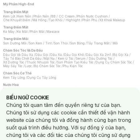
Mỹ Phẩm High-End
Trang Điểm Mặt
Kem Lót
/
Kem Nền
/
Phấn Nền
/
BB / CC Cream
/
Phấn Nước Cushion
/
Che Khuyết Điểm
/
Má Hồng
/
Tạo Khối / Highlight
/
Phấn Phủ
/
Xịt Khoá Makeup
Trang Điểm Mắt
Kẻ Mày
/
Kẻ Mắt
/
Phấn Mắt
/
Mascara
Trang Điểm Môi
Son Dưỡng Môi
/
Son Kem / Tint
/
Son Thỏi
/
Son Bóng
/
Tẩy Trang Mắt / Môi
Chăm Sóc Tóc Và Da Đầu
Dầu Gội Và Dầu Xả
/
Dầu Gội
/
Dầu Xả
/
Dầu Gội Khô
/
Dầu Gội Xả 2in1
/
Bộ Gội Xả
/
Tẩy Tế Bào Chết Da Đầu
/
Mặt Nạ / Kem Ủ Tóc
/
Serum / Dầu Dưỡng Tóc
/
Xịt Dưỡng Tóc
/
Thuốc Nhuộm Tóc
/
Sản Phẩm Tạo Kiểu Tóc
/
Dụng Cụ Chăm Sóc Tóc
/
Máy Sấy Tóc
/
Lược
/
Bộ Chăm Sóc Tóc
/
Phụ Kiện Tóc
Chăm Sóc Cơ Thể
Kem Tẩy Lông
/
Dụng Cụ Tẩy Lông
Nước Hoa
Nước Hoa Nữ
/
Nước Hoa Nam
/
Nước Hoa Cao Cấp
/
Xịt Thơm Toàn Thân
/
Nước Hoa Vùng Kín
Notice about cookies usage
BIỂU NGỮ COOKIE
Chăm Sóc Cá Nhân
Chúng tôi quan tâm đến quyền riêng tư của bạn.
Chống Muỗi
/
Khẩu Trang
/
Máy Massage
/
Mặt Nạ Xông Hơi
/
Nước Rửa Tay
/
Sản Phẩm Chăm Sóc Khác
/
Bàn Chải Đánh Răng
/
Bàn Chải Điện
/
Chúng tôi sử dụng các cookie cần thiết để vận hành
Hỗ Trợ Trắng Răng
/
Kem Đánh Răng
/
Máy Tăm Nước
/
Nước Súc Miệng
/
Tăm / Chỉ Nha Khoa
/
Xịt Thơm Miệng
/
Dung Dịch Vệ Sinh
/
Dưỡng Vùng Kín
/
website của chúng tôi và đồng hành cùng bạn trong
Khăn Ướt Vệ Sinh Vùng Kín
/
Băng Vệ Sinh
/
Tampon
/
Bọt Cạo Râu
/
Dao Cạo Râu
/
Máy Cạo Râu
suốt quá trình điều hướng. Với sự đồng ý của bạn,
Vấn Đề Về Da
chúng tôi và các đối tác của chúng tôi cũng sử dụng
Da Dầu / Lỗ Chân Lông To
/
Da Khô / Mất Nước
/
Da Lão Hóa
/
Da Mụn
/
Da Nhạy Cảm / Kích Ứng
/
Da Xỉn Màu
/
Thâm / Nám / Tàn Nhang
/