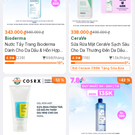
343.000 ₫
338.000 ₫
560.000 ₫
490.000 ₫
Bioderma
CeraVe
Nước Tẩy Trang Bioderma
Sữa Rửa Mặt CeraVe Sạch Sâu
Dành Cho Da Dầu & Hỗn Hợp
Cho Da Thường Đến Da Dầu
500ml
473ml
(228)
698/tháng
(116)
1.5k/tháng
4.9
4.9
18
%
8
%
Bill Cerave 299K Tặng Sữa Rửa
Mặt Cerave 30ml (SL có hạn)
-
53
%
-
42
%