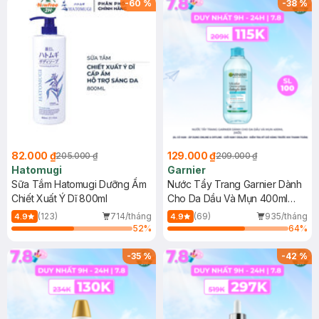
-
60
%
-
38
%
82.000 ₫
129.000 ₫
205.000 ₫
209.000 ₫
Hatomugi
Garnier
Sữa Tắm Hatomugi Dưỡng Ẩm
Nước Tẩy Trang Garnier Dành
Chiết Xuất Ý Dĩ 800ml
Cho Da Dầu Và Mụn 400ml
(Mới)
(123)
714/tháng
(69)
935/tháng
4.9
4.9
52
%
64
%
-
35
%
-
42
%