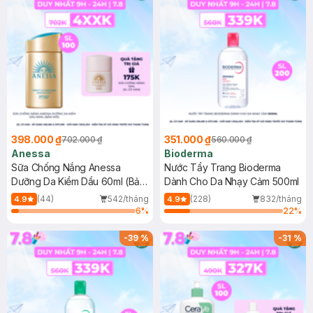
398.000 ₫
351.000 ₫
702.000 ₫
560.000 ₫
Anessa
Bioderma
Sữa Chống Nắng Anessa
Nước Tẩy Trang Bioderma
Dưỡng Da Kiềm Dầu 60ml (Bản
Dành Cho Da Nhạy Cảm 500ml
Mới)
(44)
542/tháng
(228)
832/tháng
4.9
4.9
6
%
22
%
-
39
%
-
31
%