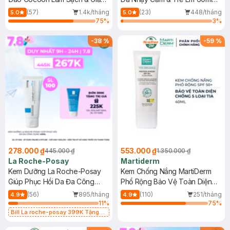
Dầu 500ml
(Mới)
(57)
1.4k/tháng
(23)
448/tháng
5.0
5.0
75
%
3
%
-
38
%
-
59
%
278.000 ₫
553.000 ₫
445.000 ₫
1.350.000 ₫
La Roche-Posay
Martiderm
Kem Dưỡng La Roche-Posay
Kem Chống Nắng MartiDerm
Giúp Phục Hồi Da Đa Công
Phổ Rộng Bảo Vệ Toàn Diện
Dụng 40ml
40ml
(56)
895/tháng
(110)
251/tháng
4.9
4.9
11
%
75
%
Bill La roche-posay 399K Tặng
Gel rửa mặt da dầu nhạy cảm 50ml
(SL có hạn)