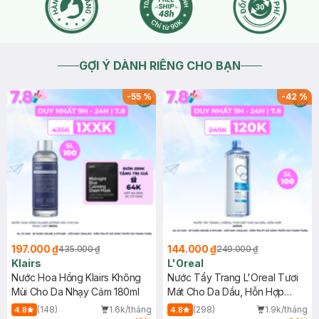
GỢI Ý DÀNH RIÊNG CHO BẠN
-
55
%
-
42
%
197.000 ₫
144.000 ₫
435.000 ₫
249.000 ₫
Klairs
L'Oreal
Nước Hoa Hồng Klairs Không
Nước Tẩy Trang L'Oreal Tươi
Mùi Cho Da Nhạy Cảm 180ml
Mát Cho Da Dầu, Hỗn Hợp
400ml
(148)
1.6k/tháng
(298)
1.9k/tháng
4.8
4.8