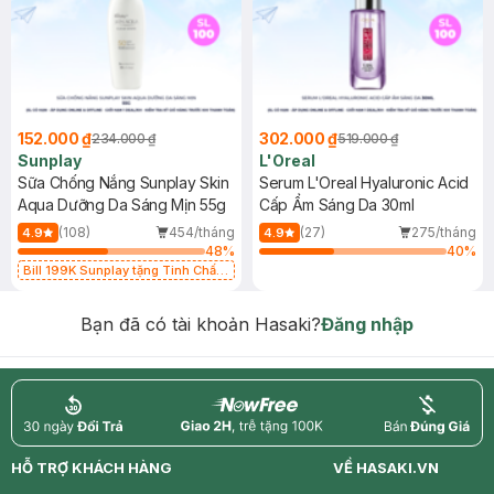
152.000 ₫
302.000 ₫
234.000 ₫
519.000 ₫
Sunplay
L'Oreal
Sữa Chống Nắng Sunplay Skin
Serum L'Oreal Hyaluronic Acid
Aqua Dưỡng Da Sáng Mịn 55g
Cấp Ẩm Sáng Da 30ml
(108)
454/tháng
(27)
275/tháng
4.9
4.9
48
%
40
%
Bill 199K Sunplay tặng Tinh Chất
Chống Nắng 7g trị giá 30K (SL có
hạn)
Bạn đã có tài khoản Hasaki?
Đăng nhập
return
nowfree
price
HỖ TRỢ KHÁCH HÀNG
VỀ HASAKI.VN