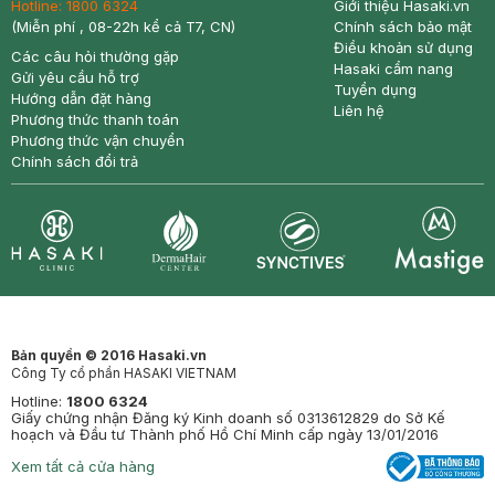
Hotline:
1800 6324
Giới thiệu Hasaki.vn
(Miễn phí , 08-22h kể cả T7, CN)
Chính sách bảo mật
Điều khoản sử dụng
Các câu hỏi thường gặp
Hasaki cẩm nang
Gửi yêu cầu hỗ trợ
Tuyển dụng
Hướng dẫn đặt hàng
Liên hệ
Phương thức thanh toán
Phương thức vận chuyển
Chính sách đổi trả
Synctives
Clinic
Dermahair
Mastige
Bản quyền © 2016 Hasaki.vn
Công Ty cổ phần HASAKI VIETNAM
Hotline:
1800 6324
Giấy chứng nhận Đăng ký Kinh doanh số 0313612829 do Sở Kế
hoạch và Đầu tư Thành phố Hồ Chí Minh cấp ngày 13/01/2016
Xem tất cả cửa hàng