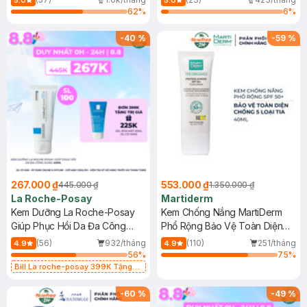
5.0
5.0
62
%
6
%
-
40
%
-
59
%
267.000 ₫
553.000 ₫
445.000 ₫
1.350.000 ₫
La Roche-Posay
Martiderm
Kem Dưỡng La Roche-Posay
Kem Chống Nắng MartiDerm
Giúp Phục Hồi Da Đa Công
Phổ Rộng Bảo Vệ Toàn Diện
Dụng 40ml
40ml
(56)
932/tháng
(110)
251/tháng
4.9
4.9
56
%
75
%
Bill La roche-posay 399K Tặng
Gel rửa mặt da dầu nhạy cảm 50ml
(SL có hạn)
-
60
%
-
49
%