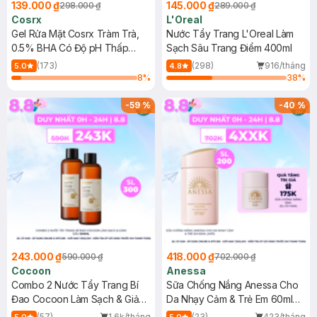
139.000 ₫
145.000 ₫
298.000 ₫
289.000 ₫
Cosrx
L'Oreal
Gel Rửa Mặt Cosrx Tràm Trà,
Nước Tẩy Trang L'Oreal Làm
0.5% BHA Có Độ pH Thấp
Sạch Sâu Trang Điểm 400ml
150ml
(173)
(298)
916/tháng
5.0
4.8
8
%
38
%
-
59
%
-
40
%
243.000 ₫
418.000 ₫
590.000 ₫
702.000 ₫
Cocoon
Anessa
Combo 2 Nước Tẩy Trang Bí
Sữa Chống Nắng Anessa Cho
Đao Cocoon Làm Sạch & Giảm
Da Nhạy Cảm & Trẻ Em 60ml
Dầu 500ml
(Mới)
(57)
1.6k/tháng
(23)
423/tháng