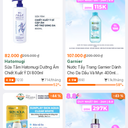
82.000 ₫
107.000 ₫
205.000 ₫
209.000 ₫
Hatomugi
Garnier
Sữa Tắm Hatomugi Dưỡng Ẩm
Nước Tẩy Trang Garnier Dành
Chiết Xuất Ý Dĩ 800ml
Cho Da Dầu Và Mụn 400ml
(Mới)
(123)
714/tháng
(69)
1.1k/tháng
4.9
4.9
52
%
58
%
-
44
%
-
43
%