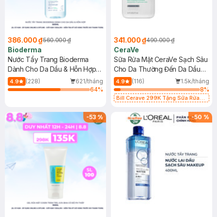
386.000 ₫
341.000 ₫
560.000 ₫
490.000 ₫
Bioderma
CeraVe
Nước Tẩy Trang Bioderma
Sữa Rửa Mặt CeraVe Sạch Sâu
Dành Cho Da Dầu & Hỗn Hợp
Cho Da Thường Đến Da Dầu
500ml
473ml
(228)
621/tháng
(116)
1.5k/tháng
4.9
4.9
64
%
8
%
Bill Cerave 299K Tặng Sữa Rửa
Mặt Cerave 30ml (SL có hạn)
-
53
%
-
50
%