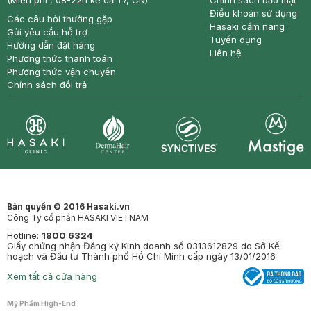
(Miễn phí , 08-22h kể cả T7, CN)
Chính sách bảo mật
Điều khoản sử dụng
Các câu hỏi thường gặp
Hasaki cẩm nang
Gửi yêu cầu hỗ trợ
Tuyển dụng
Hướng dẫn đặt hàng
Liên hệ
Phương thức thanh toán
Phương thức vận chuyển
Chính sách đổi trả
Synctives
Clinic
Dermahair
Mastige
Bản quyền © 2016 Hasaki.vn
Công Ty cổ phần HASAKI VIETNAM
Hotline:
1800 6324
Giấy chứng nhận Đăng ký Kinh doanh số 0313612829 do Sở Kế
hoạch và Đầu tư Thành phố Hồ Chí Minh cấp ngày 13/01/2016
Xem tất cả cửa hàng
Mỹ Phẩm High-End