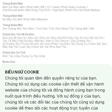
Trang Điểm Mặt
Kem Lót
/
Kem Nền
/
Phấn Nền
/
BB / CC Cream
/
Phấn Nước Cushion
/
Che Khuyết Điểm
/
Má Hồng
/
Tạo Khối / Highlight
/
Phấn Phủ
/
Xịt Khoá Makeup
Trang Điểm Mắt
Kẻ Mày
/
Kẻ Mắt
/
Phấn Mắt
/
Mascara
Trang Điểm Môi
Son Dưỡng Môi
/
Son Kem / Tint
/
Son Thỏi
/
Son Bóng
/
Tẩy Trang Mắt / Môi
Chăm Sóc Tóc Và Da Đầu
Dầu Gội Và Dầu Xả
/
Dầu Gội
/
Dầu Xả
/
Dầu Gội Khô
/
Dầu Gội Xả 2in1
/
Bộ Gội Xả
/
Tẩy Tế Bào Chết Da Đầu
/
Mặt Nạ / Kem Ủ Tóc
/
Serum / Dầu Dưỡng Tóc
/
Xịt Dưỡng Tóc
/
Thuốc Nhuộm Tóc
/
Sản Phẩm Tạo Kiểu Tóc
/
Dụng Cụ Chăm Sóc Tóc
/
Máy Sấy Tóc
/
Lược
/
Bộ Chăm Sóc Tóc
/
Phụ Kiện Tóc
Chăm Sóc Cơ Thể
Kem Tẩy Lông
/
Dụng Cụ Tẩy Lông
Nước Hoa
Nước Hoa Nữ
/
Nước Hoa Nam
/
Nước Hoa Cao Cấp
/
Xịt Thơm Toàn Thân
/
Nước Hoa Vùng Kín
Notice about cookies usage
BIỂU NGỮ COOKIE
Chăm Sóc Cá Nhân
Chúng tôi quan tâm đến quyền riêng tư của bạn.
Chống Muỗi
/
Khẩu Trang
/
Máy Massage
/
Mặt Nạ Xông Hơi
/
Nước Rửa Tay
/
Sản Phẩm Chăm Sóc Khác
/
Bàn Chải Đánh Răng
/
Bàn Chải Điện
/
Chúng tôi sử dụng các cookie cần thiết để vận hành
Hỗ Trợ Trắng Răng
/
Kem Đánh Răng
/
Máy Tăm Nước
/
Nước Súc Miệng
/
Tăm / Chỉ Nha Khoa
/
Xịt Thơm Miệng
/
Dung Dịch Vệ Sinh
/
Dưỡng Vùng Kín
/
website của chúng tôi và đồng hành cùng bạn trong
Khăn Ướt Vệ Sinh Vùng Kín
/
Băng Vệ Sinh
/
Tampon
/
Bọt Cạo Râu
/
Dao Cạo Râu
/
Máy Cạo Râu
suốt quá trình điều hướng. Với sự đồng ý của bạn,
Vấn Đề Về Da
chúng tôi và các đối tác của chúng tôi cũng sử dụng
Da Dầu / Lỗ Chân Lông To
/
Da Khô / Mất Nước
/
Da Lão Hóa
/
Da Mụn
/
Da Nhạy Cảm / Kích Ứng
/
Da Xỉn Màu
/
Thâm / Nám / Tàn Nhang
/
cookie để theo dõi các hoạt động trực tuyến của
Quầng Thâm & Bọng Mắt
/
Sẹo
/
Viêm Da Cơ Địa