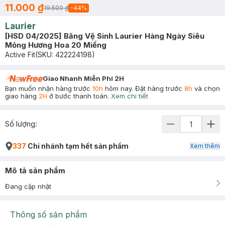
11.000 ₫
19.500 ₫
-
44
%
Laurier
[HSD 04/2025] Băng Vệ Sinh Laurier Hàng Ngày Siêu
Mỏng Hương Hoa 20 Miếng
Active Fit
(SKU:
422224198
)
Giao Nhanh Miễn Phí 2H
Bạn muốn nhận hàng trước
10h
hôm nay. Đặt hàng trước
8h
và chọn
giao hàng
2H
ở bước thanh toán.
Xem chi tiết
Số lượng:
337
Chi nhánh tạm hết sản phẩm
Xem thêm
Mô tả sản phẩm
Đang cập nhật
Thông số sản phẩm