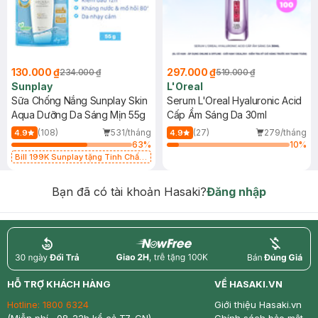
130.000 ₫
297.000 ₫
234.000 ₫
519.000 ₫
Sunplay
L'Oreal
Sữa Chống Nắng Sunplay Skin
Serum L'Oreal Hyaluronic Acid
Aqua Dưỡng Da Sáng Mịn 55g
Cấp Ẩm Sáng Da 30ml
(108)
531/tháng
(27)
279/tháng
4.9
4.9
63
%
10
%
Bill 199K Sunplay tặng Tinh Chất
Chống Nắng 7g trị giá 30K (SL có
hạn)
Bạn đã có tài khoản Hasaki?
Đăng nhập
return
nowfree
price
HỖ TRỢ KHÁCH HÀNG
VỀ HASAKI.VN
Hotline:
1800 6324
Giới thiệu Hasaki.vn