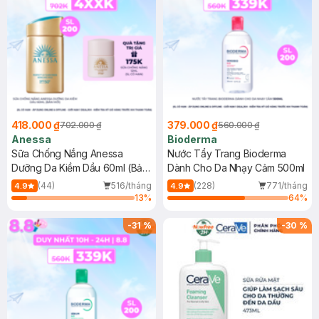
418.000 ₫
379.000 ₫
702.000 ₫
560.000 ₫
Anessa
Bioderma
Sữa Chống Nắng Anessa
Nước Tẩy Trang Bioderma
Dưỡng Da Kiềm Dầu 60ml (Bản
Dành Cho Da Nhạy Cảm 500ml
Mới)
(44)
516/tháng
(228)
771/tháng
4.9
4.9
13
%
64
%
-
31
%
-
30
%