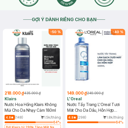
GỢI Ý DÀNH RIÊNG CHO BẠN
-
50
%
-
40
%
218.000 ₫
149.000 ₫
435.000 ₫
249.000 ₫
Klairs
L'Oreal
Nước Hoa Hồng Klairs Không
Nước Tẩy Trang L'Oreal Tươi
Mùi Cho Da Nhạy Cảm 180ml
Mát Cho Da Dầu, Hỗn Hợp
400ml
(148)
1.5k/tháng
(298)
1.8k/tháng
4.8
4.8
64
%
64
%
Bill Klairs từ 299k Tặng Mặt Nạ