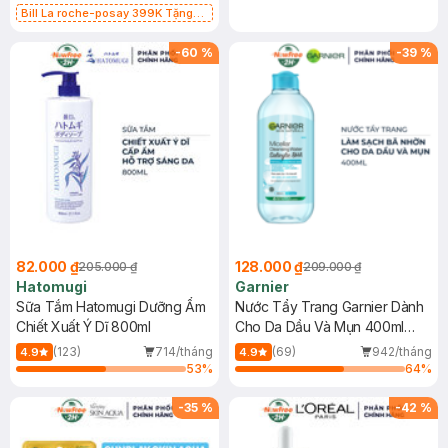
Bill La roche-posay 399K Tặng
Gel rửa mặt da dầu nhạy cảm 50ml
(SL có hạn)
-
60
%
-
39
%
82.000 ₫
128.000 ₫
205.000 ₫
209.000 ₫
Hatomugi
Garnier
Sữa Tắm Hatomugi Dưỡng Ẩm
Nước Tẩy Trang Garnier Dành
Chiết Xuất Ý Dĩ 800ml
Cho Da Dầu Và Mụn 400ml
(Mới)
(123)
714/tháng
(69)
942/tháng
4.9
4.9
53
%
64
%
-
35
%
-
42
%