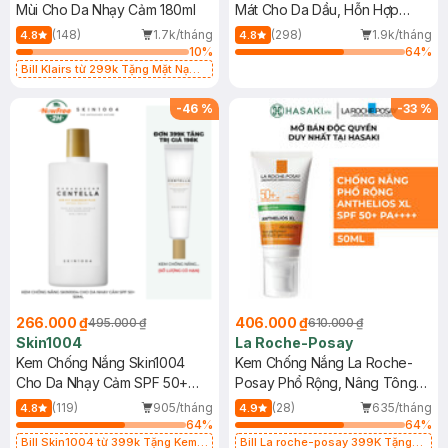
Mùi Cho Da Nhạy Cảm 180ml
Mát Cho Da Dầu, Hỗn Hợp
400ml
(148)
1.7k/tháng
(298)
1.9k/tháng
4.8
4.8
10
%
64
%
Bill Klairs từ 299k Tặng Mặt Nạ
Làm Dịu Da & Kiểm Soát Dầu Nhờn
25ml (SL Có Hạn)
-
46
%
-
33
%
266.000 ₫
406.000 ₫
495.000 ₫
610.000 ₫
Skin1004
La Roche-Posay
Kem Chống Nắng Skin1004
Kem Chống Nắng La Roche-
Cho Da Nhạy Cảm SPF 50+
Posay Phổ Rộng, Nâng Tông
50ml
Kiềm Dầu 50ml
(119)
905/tháng
(28)
635/tháng
4.8
4.9
64
%
64
%
Bill Skin1004 từ 399k Tặng Kem
Bill La roche-posay 399K Tặng