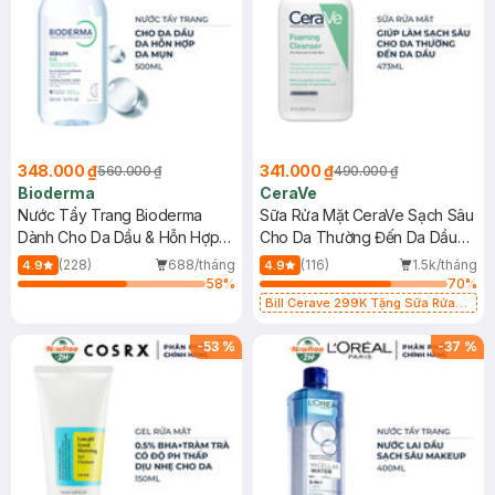
348.000 ₫
341.000 ₫
560.000 ₫
490.000 ₫
Bioderma
CeraVe
Nước Tẩy Trang Bioderma
Sữa Rửa Mặt CeraVe Sạch Sâu
Dành Cho Da Dầu & Hỗn Hợp
Cho Da Thường Đến Da Dầu
500ml
473ml
(228)
688/tháng
(116)
1.5k/tháng
4.9
4.9
58
%
70
%
Bill Cerave 299K Tặng Sữa Rửa
Mặt Cerave 30ml (SL có hạn)
-
53
%
-
37
%