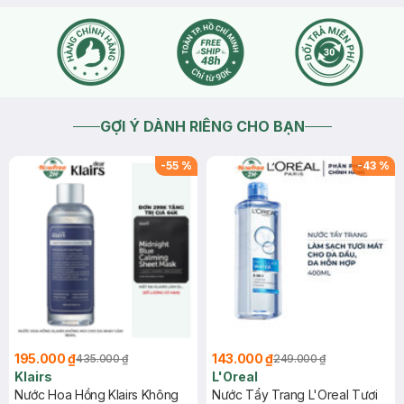
GỢI Ý DÀNH RIÊNG CHO BẠN
-
55
%
-
43
%
195.000 ₫
143.000 ₫
435.000 ₫
249.000 ₫
Klairs
L'Oreal
Nước Hoa Hồng Klairs Không
Nước Tẩy Trang L'Oreal Tươi