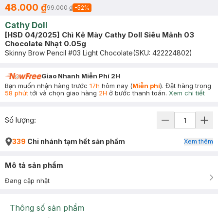
48.000 ₫
99.000 ₫
-
52
%
Cathy Doll
[HSD 04/2025] Chì Kẻ Mày Cathy Doll Siêu Mảnh 03
Chocolate Nhạt 0.05g
Skinny Brow Pencil #03 Light Chocolate
(SKU:
422224802
)
Giao Nhanh Miễn Phí 2H
Bạn muốn nhận hàng trước
17h
hôm nay (
Miễn phí
). Đặt hàng trong
58 phút
tới và chọn giao hàng
2H
ở bước thanh toán.
Xem chi tiết
Số lượng:
339
Chi nhánh tạm hết sản phẩm
Xem thêm
Mô tả sản phẩm
Đang cập nhật
Thông số sản phẩm