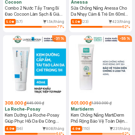
Cocoon
Anessa
Combo 2 Nước Tẩy Trang Bí
Sữa Chống Nắng Anessa Cho
Đao Cocoon Làm Sạch & Giảm
Da Nhạy Cảm & Trẻ Em 60ml
Dầu 500ml
(Mới)
(57)
1.5k/tháng
(23)
423/tháng
5.0
5.0
71
%
62
%
-
31
%
-
55
%
308.000 ₫
601.000 ₫
445.000 ₫
1.350.000 ₫
La Roche-Posay
Martiderm
Kem Dưỡng La Roche-Posay
Kem Chống Nắng MartiDerm
Giúp Phục Hồi Da Đa Công
Phổ Rộng Bảo Vệ Toàn Diện
Dụng 40ml
40ml
(56)
808/tháng
(110)
231/tháng
4.9
4.9
64
%
62
%