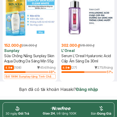
152.000 ₫
302.000 ₫
234.000 ₫
519.000 ₫
Sunplay
L'Oreal
Sữa Chống Nắng Sunplay Skin
Serum L'Oreal Hyaluronic Acid
Aqua Dưỡng Da Sáng Mịn 55g
Cấp Ẩm Sáng Da 30ml
(108)
454/tháng
(27)
275/tháng
4.9
4.9
48
%
51
%
Bill 199K Sunplay tặng Tinh Chất
Chống Nắng 7g trị giá 30K (SL có
hạn)
Bạn đã có tài khoản Hasaki?
Đăng nhập