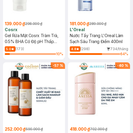
139.000 ₫
181.000 ₫
298.000 ₫
289.000 ₫
Cosrx
L'Oreal
Gel Rửa Mặt Cosrx Tràm Trà,
Nước Tẩy Trang L'Oreal Làm
0.5% BHA Có Độ pH Thấp
Sạch Sâu Trang Điểm 400ml
150ml
(173)
(298)
734/tháng
5.0
4.8
10
%
64
%
-
57
%
-
40
%
252.000 ₫
418.000 ₫
590.000 ₫
702.000 ₫