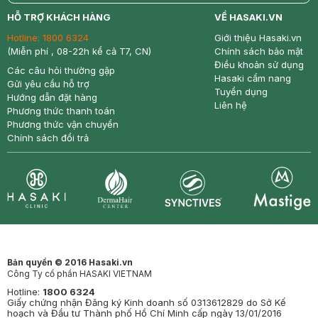
return
nowfree
price
HỖ TRỢ KHÁCH HÀNG
VỀ HASAKI.VN
Hotline:
1800 6324
Giới thiệu Hasaki.vn
(Miễn phí , 08-22h kể cả T7, CN)
Chính sách bảo mật
Điều khoản sử dụng
Các câu hỏi thường gặp
Hasaki cẩm nang
Gửi yêu cầu hỗ trợ
Tuyển dụng
Hướng dẫn đặt hàng
Liên hệ
Phương thức thanh toán
Phương thức vận chuyển
Chính sách đổi trả
Synctives
Clinic
Dermahair
Mastige
Bản quyền © 2016 Hasaki.vn
Công Ty cổ phần HASAKI VIETNAM
Hotline:
1800 6324
Giấy chứng nhận Đăng ký Kinh doanh số 0313612829 do Sở Kế
hoạch và Đầu tư Thành phố Hồ Chí Minh cấp ngày 13/01/2016