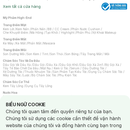
Xem tất cả cửa hàng
Mỹ Phẩm High-End
Trang Điểm Mặt
Kem Lót
/
Kem Nền
/
Phấn Nền
/
BB / CC Cream
/
Phấn Nước Cushion
/
Che Khuyết Điểm
/
Má Hồng
/
Tạo Khối / Highlight
/
Phấn Phủ
/
Xịt Khoá Makeup
Trang Điểm Mắt
Kẻ Mày
/
Kẻ Mắt
/
Phấn Mắt
/
Mascara
Trang Điểm Môi
Son Dưỡng Môi
/
Son Kem / Tint
/
Son Thỏi
/
Son Bóng
/
Tẩy Trang Mắt / Môi
Chăm Sóc Tóc Và Da Đầu
Dầu Gội Và Dầu Xả
/
Dầu Gội
/
Dầu Xả
/
Dầu Gội Khô
/
Dầu Gội Xả 2in1
/
Bộ Gội Xả
/
Tẩy Tế Bào Chết Da Đầu
/
Mặt Nạ / Kem Ủ Tóc
/
Serum / Dầu Dưỡng Tóc
/
Xịt Dưỡng Tóc
/
Thuốc Nhuộm Tóc
/
Sản Phẩm Tạo Kiểu Tóc
/
Dụng Cụ Chăm Sóc Tóc
/
Máy Sấy Tóc
/
Lược
/
Bộ Chăm Sóc Tóc
/
Phụ Kiện Tóc
Chăm Sóc Cơ Thể
Kem Tẩy Lông
/
Dụng Cụ Tẩy Lông
Nước Hoa
Nước Hoa Nữ
/
Nước Hoa Nam
/
Nước Hoa Cao Cấp
/
Xịt Thơm Toàn Thân
/
Nước Hoa Vùng Kín
Notice about cookies usage
BIỂU NGỮ COOKIE
Chăm Sóc Cá Nhân
Chúng tôi quan tâm đến quyền riêng tư của bạn.
Chống Muỗi
/
Khẩu Trang
/
Máy Massage
/
Mặt Nạ Xông Hơi
/
Nước Rửa Tay
/
Sản Phẩm Chăm Sóc Khác
/
Bàn Chải Đánh Răng
/
Bàn Chải Điện
/
Chúng tôi sử dụng các cookie cần thiết để vận hành
Hỗ Trợ Trắng Răng
/
Kem Đánh Răng
/
Máy Tăm Nước
/
Nước Súc Miệng
/
Tăm / Chỉ Nha Khoa
/
Xịt Thơm Miệng
/
Dung Dịch Vệ Sinh
/
Dưỡng Vùng Kín
/
website của chúng tôi và đồng hành cùng bạn trong
Khăn Ướt Vệ Sinh Vùng Kín
/
Băng Vệ Sinh
/
Tampon
/
Bọt Cạo Râu
/
Dao Cạo Râu
/
Máy Cạo Râu