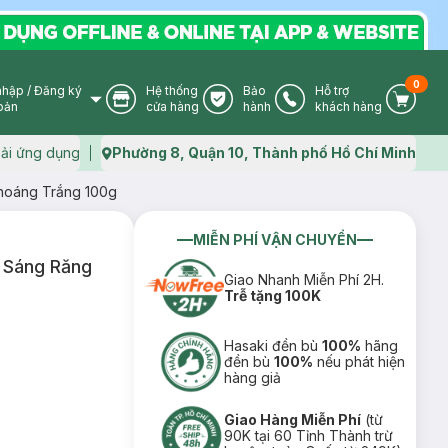
0
nhập
/
Đăng ký
Hệ thống
Bảo
Hỗ trợ
User Icon
Store Icon
Warranty Icon
Phone Icon
Cart I
oản
cửa hàng
hành
khách hàng
ải ứng dụng
Phường 8, Quận 10, Thành phố Hồ Chí Minh
Map icon
hoáng Trắng 100g
MIỄN PHÍ VẬN CHUYỂN
 Sáng Răng
Giao Nhanh Miễn Phí 2H.
Trễ tặng 100K
Hasaki đền bù
100%
hãng
đền bù
100%
nếu phát hiện
hàng giả
Giao Hàng Miễn Phí
(từ
90K tại 60 Tỉnh Thành trừ