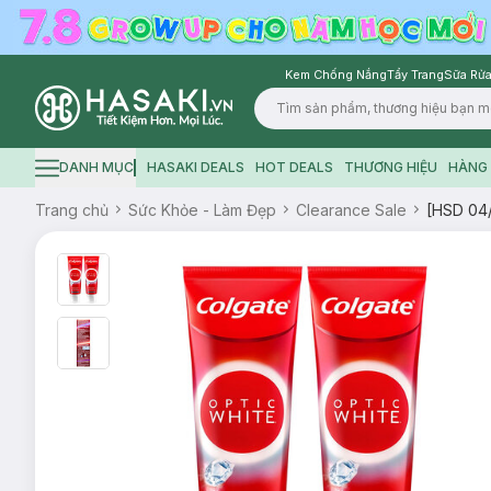
Kem Chống Nắng
Tẩy Trang
Sữa Rửa
Logo
DANH MỤC
HASAKI DEALS
HOT DEALS
THƯƠNG HIỆU
HÀNG 
Hamburger icon
Trang chủ
Sức Khỏe - Làm Đẹp
Clearance Sale
[HSD 04