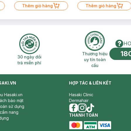
Thêm giỏ hàng
Thêm giỏ hàng
HO
18
n phí 2H
30 ngày đổi trả miễn phí
Thương hiệu uy 
Thương hiệu
30 ngày đổi
uy tín toàn
trả miễn phí
cầu
SAKI.VN
HỢP TÁC & LIÊN KẾT
iệu Hasaki.vn
Hasaki Clinic
sách bảo mật
Dermahair
hoản sử dụng
 cẩm nang
facebook
THANH TOÁN
instagram
tiktok
dụng