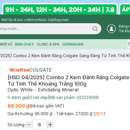
 Mặt
Tẩy tế bào chết
Ariel
Nước Giặt
Bagsmart
Đăng 
Search icon
Tài kh
T
MỚI VỀ
BÁN CHẠY
CLINIC & SPA
DERMAHAIR
/2025] Combo 2 Kem Đánh Răng Colgate Sáng Răng Từ Tinh Thể K
COLGATE
[HSD 04/2025] Combo 2 Kem Đánh Răng Colgate
Từ Tinh Thể Khoáng Trắng 100g
Optic White - Exfoliating Mineral
0
đánh giá
|
0
Hỏi đáp
|
Mã sản phẩm:
422223068
68.000 ₫
(Đã bao gồm VAT)
Giá thị trường:
95.000 ₫
- Tiết kiệm:
27.000 ₫
(
28
%
)
Số lượng: