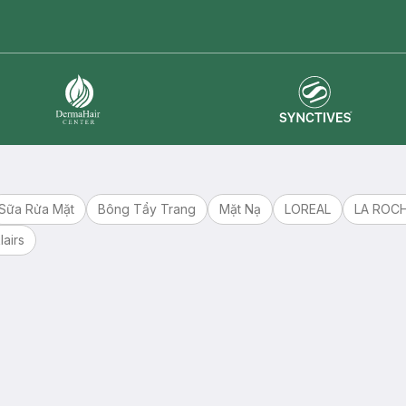
master card
ATM card
visa card
Synctives
Dermahair
Sữa Rửa Mặt
Bông Tẩy Trang
Mặt Nạ
LOREAL
LA ROC
lairs