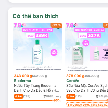
Có thể bạn thích
-
37
%
-
39
%
-
2
343.000 ₫
378.000 ₫
560.000 ₫
490.000 ₫
Bioderma
CeraVe
rma
Nước Tẩy Trang Bioderma
Sữa Rửa Mặt CeraVe Sạc
m
Dành Cho Da Dầu & Hỗn Hợp
Sâu Cho Da Thường Đến 
500ml
Dầu 473ml
/tháng
(228)
698/tháng
(116)
1.4k/t
4.9
4.9
93
%
95
%
Bill Cerave 299K Tặng Sữa Rử