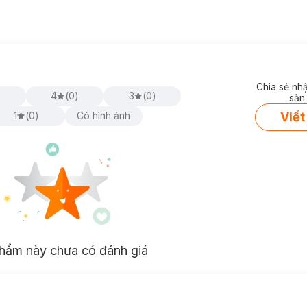
Chia sẻ nh
)
4
(
0
)
3
(
0
)
sản
Viết
1
(
0
)
Có hình ảnh
hẩm này chưa có đánh giá