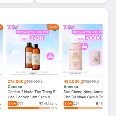
%
-
53
%
-
38
%
275.000 ₫
432.000 ₫
590.000 ₫
702.000 ₫
Cocoon
Anessa
m
Combo 2 Nước Tẩy Trang Bí
Sữa Chống Nắng Anessa
Đao Cocoon Làm Sạch &
Cho Da Nhạy Cảm & Trẻ Em
Giảm Dầu 500ml
60ml (Mới)
g
(57)
1.4k/tháng
(23)
410/tháng
5.0
5.0
%
75
%
34
%