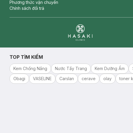
Phương thức vận chuyển
Chính sách đổi trả
Clinic
TOP TÌM KIẾM
Kem Chống Nắng
Nước Tẩy Trang
Kem Dưỡng Ẩm
Obagi
VASELINE
Carslan
cerave
olay
toner k