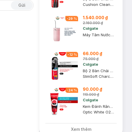
Cushion Clean Twin Charcoal
Gửi
1.540.000 ₫
-
29
%
2.160.000 ₫
Colgate
Máy Tăm Nước Colgate Cầm Tay Ngăn Thấm Nước Màu Hồng
66.000 ₫
-
12
%
75.000 ₫
Colgate
Bộ 2 Bàn Chải Đánh Răng Colgate Kháng Khuẩn Than Hoạt Tính
SlimSoft Charcoal
90.000 ₫
-
24
%
119.000 ₫
Colgate
Kem Đánh Răng Colgate Optic White O2 Với Oxy Hoạt Tính 85g
Optic White O2 Active Oxygen Whitening
Xem thêm