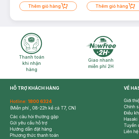
Mặt Cerave 30ml (SL có hạn)
Thêm giỏ hàng
Thêm giỏ hàng
Thanh toán khi nhận hàng
Giao nhanh miễ
Thanh toán
Giao nhanh
khi nhận
miễn phí 2H
hàng
HỖ TRỢ KHÁCH HÀNG
VỀ HA
Giới th
Hotline:
1800 6324
Chính 
(Miễn phí , 08-22h kể cả T7, CN)
Điều k
Các câu hỏi thường gặp
Hasaki
Gửi yêu cầu hỗ trợ
Tuyển 
Hướng dẫn đặt hàng
Liên hệ
Phương thức thanh toán