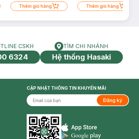
Thêm giỏ hàng
Thêm giỏ hàng
TLINE CSKH
TÌM CHI NHÁNH
HOTLINE CSKH
Tìm chi nhánh
00 6324
Hệ thống Hasaki
tín toàn cầu
CẬP NHẬT THÔNG TIN KHUYẾN MÃI
Đăng ký
Appstore icon