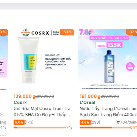
3
%
-
53
%
-
37
139.000 ₫
181.000 ₫
298.000 ₫
289.000 ₫
Cosrx
L'Oreal
h
Gel Rửa Mặt Cosrx Tràm Trà,
Nước Tẩy Trang L'Oreal Là
Da
0.5% BHA Có Độ pH Thấp
Sạch Sâu Trang Điểm 400ml
150ml
háng
(173)
(298)
734/thán
5.0
4.8
64
%
7
%
64
a