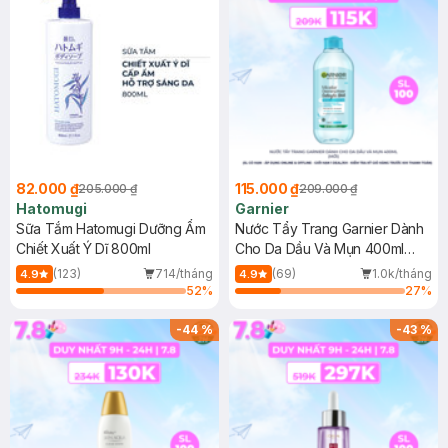
82.000 ₫
115.000 ₫
205.000 ₫
209.000 ₫
Hatomugi
Garnier
Sữa Tắm Hatomugi Dưỡng Ẩm
Nước Tẩy Trang Garnier Dành
Chiết Xuất Ý Dĩ 800ml
Cho Da Dầu Và Mụn 400ml
(Mới)
(123)
714/tháng
(69)
1.0k/tháng
4.9
4.9
52
%
27
%
-
44
%
-
43
%