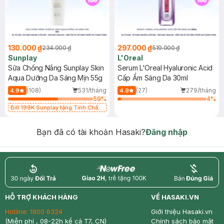
130.000 ₫
297.000 ₫
234.000 ₫
519.000 ₫
Sunplay
L'Oreal
Sữa Chống Nắng Sunplay Skin
Serum L'Oreal Hyaluronic Acid
Aqua Dưỡng Da Sáng Mịn 55g
Cấp Ẩm Sáng Da 30ml
(108)
531/tháng
(27)
279/tháng
4.9
4.9
59
%
4
%
Bill 199K Sunplay tặng Tinh Chất
Chống Nắng 7g trị giá 30K (SL có
hạn)
Bạn đã có tài khoản Hasaki?
Đăng nhập
return
nowfree
price
HỖ TRỢ KHÁCH HÀNG
VỀ HASAKI.VN
Hotline:
1800 6324
Giới thiệu Hasaki.vn
(Miễn phí , 08-22h kể cả T7, CN)
Chính sách bảo mật