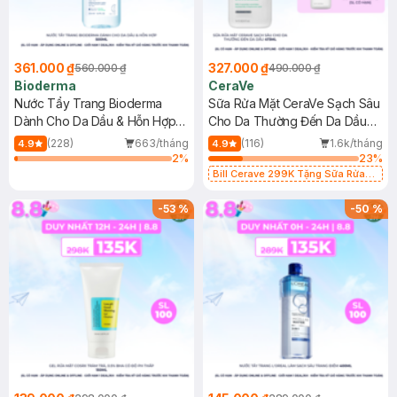
361.000 ₫
327.000 ₫
560.000 ₫
490.000 ₫
Bioderma
CeraVe
Nước Tẩy Trang Bioderma
Sữa Rửa Mặt CeraVe Sạch Sâu
Dành Cho Da Dầu & Hỗn Hợp
Cho Da Thường Đến Da Dầu
500ml
473ml
(228)
663/tháng
(116)
1.6k/tháng
4.9
4.9
2
%
23
%
Bill Cerave 299K Tặng Sữa Rửa
Mặt Cerave 30ml (SL có hạn)
-
53
%
-
50
%