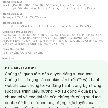
Trang Điểm Mặt
Kem Lót
/
Kem Nền
/
Phấn Nền
/
BB / CC Cream
/
Phấn Nước Cushion
/
Che Khuyết Điểm
/
Má Hồng
/
Tạo Khối / Highlight
/
Phấn Phủ
/
Xịt Khoá Makeup
Trang Điểm Mắt
Kẻ Mày
/
Kẻ Mắt
/
Phấn Mắt
/
Mascara
Trang Điểm Môi
Son Dưỡng Môi
/
Son Kem / Tint
/
Son Thỏi
/
Son Bóng
/
Tẩy Trang Mắt / Môi
Chăm Sóc Tóc Và Da Đầu
Dầu Gội Và Dầu Xả
/
Dầu Gội
/
Dầu Xả
/
Dầu Gội Khô
/
Dầu Gội Xả 2in1
/
Bộ Gội Xả
/
Tẩy Tế Bào Chết Da Đầu
/
Mặt Nạ / Kem Ủ Tóc
/
Serum / Dầu Dưỡng Tóc
/
Xịt Dưỡng Tóc
/
Thuốc Nhuộm Tóc
/
Sản Phẩm Tạo Kiểu Tóc
/
Dụng Cụ Chăm Sóc Tóc
/
Máy Sấy Tóc
/
Lược
/
Bộ Chăm Sóc Tóc
/
Phụ Kiện Tóc
Chăm Sóc Cơ Thể
Kem Tẩy Lông
/
Dụng Cụ Tẩy Lông
Nước Hoa
Nước Hoa Nữ
/
Nước Hoa Nam
/
Nước Hoa Cao Cấp
/
Xịt Thơm Toàn Thân
/
Nước Hoa Vùng Kín
Notice about cookies usage
BIỂU NGỮ COOKIE
Chăm Sóc Cá Nhân
Chúng tôi quan tâm đến quyền riêng tư của bạn.
Chống Muỗi
/
Khẩu Trang
/
Máy Massage
/
Mặt Nạ Xông Hơi
/
Nước Rửa Tay
/
Sản Phẩm Chăm Sóc Khác
/
Bàn Chải Đánh Răng
/
Bàn Chải Điện
/
Chúng tôi sử dụng các cookie cần thiết để vận hành
Hỗ Trợ Trắng Răng
/
Kem Đánh Răng
/
Máy Tăm Nước
/
Nước Súc Miệng
/
Tăm / Chỉ Nha Khoa
/
Xịt Thơm Miệng
/
Dung Dịch Vệ Sinh
/
Dưỡng Vùng Kín
/
website của chúng tôi và đồng hành cùng bạn trong
Khăn Ướt Vệ Sinh Vùng Kín
/
Băng Vệ Sinh
/
Tampon
/
Bọt Cạo Râu
/
Dao Cạo Râu
/
Máy Cạo Râu
suốt quá trình điều hướng. Với sự đồng ý của bạn,
Vấn Đề Về Da
chúng tôi và các đối tác của chúng tôi cũng sử dụng
Da Dầu / Lỗ Chân Lông To
/
Da Khô / Mất Nước
/
Da Lão Hóa
/
Da Mụn
/
Da Nhạy Cảm / Kích Ứng
/
Da Xỉn Màu
/
Thâm / Nám / Tàn Nhang
/
cookie để theo dõi các hoạt động trực tuyến của
Quầng Thâm & Bọng Mắt
/
Sẹo
/
Viêm Da Cơ Địa