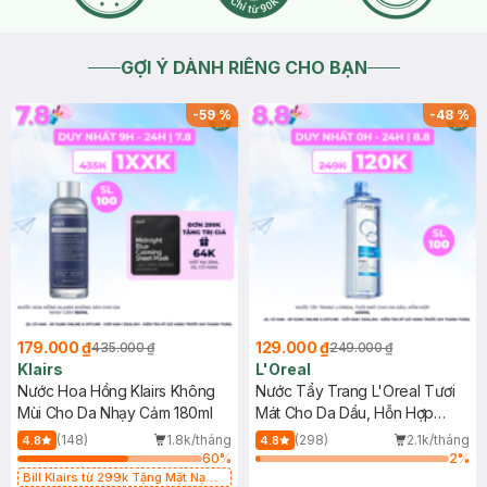
GỢI Ý DÀNH RIÊNG CHO BẠN
-
59
%
-
48
%
179.000 ₫
129.000 ₫
435.000 ₫
249.000 ₫
Klairs
L'Oreal
Nước Hoa Hồng Klairs Không
Nước Tẩy Trang L'Oreal Tươi
Mùi Cho Da Nhạy Cảm 180ml
Mát Cho Da Dầu, Hỗn Hợp
400ml
(148)
1.8k/tháng
(298)
2.1k/tháng
4.8
4.8
60
%
2
%
Bill Klairs từ 299k Tặng Mặt Nạ