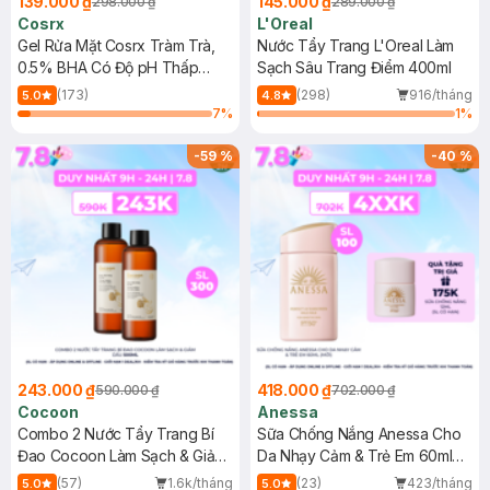
139.000 ₫
145.000 ₫
298.000 ₫
289.000 ₫
Cosrx
L'Oreal
Gel Rửa Mặt Cosrx Tràm Trà,
Nước Tẩy Trang L'Oreal Làm
0.5% BHA Có Độ pH Thấp
Sạch Sâu Trang Điểm 400ml
150ml
(173)
(298)
916/tháng
5.0
4.8
7
%
1
%
-
59
%
-
40
%
243.000 ₫
418.000 ₫
590.000 ₫
702.000 ₫
Cocoon
Anessa
Combo 2 Nước Tẩy Trang Bí
Sữa Chống Nắng Anessa Cho
Đao Cocoon Làm Sạch & Giảm
Da Nhạy Cảm & Trẻ Em 60ml
Dầu 500ml
(Mới)
(57)
1.6k/tháng
(23)
423/tháng
5.0
5.0