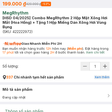
199.000 ₫
420.000 ₫
-
53
%
MegRhythm
[HSD 04/2025] Combo MegRhythm 2 Hộp Mặt Xông Hơi
Mắt (Hoa Hồng) + Tặng 1 Hộp Miếng Dán Xông Hơi Vùng
Bụng
(SKU:
422222972
)
Giao Nhanh Miễn Phí 2H
Bạn muốn nhận hàng trước
12h
hôm nay (
Miễn phí
). Đặt hàng trong
17 phút
tới và chọn giao hàng
2H
ở bước thanh toán.
Xem chi tiết
Số lượng:
337
Chi nhánh tạm hết sản phẩm
Xem thêm
Mô tả sản phẩm
Đang cập nhật
Thông số sản phẩm