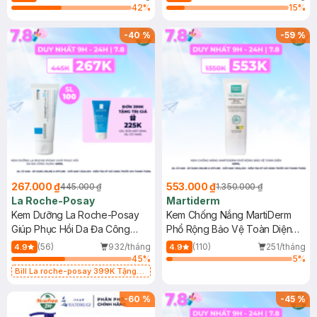
42
%
15
%
-
40
%
-
59
%
267.000 ₫
553.000 ₫
445.000 ₫
1.350.000 ₫
La Roche-Posay
Martiderm
Kem Dưỡng La Roche-Posay
Kem Chống Nắng MartiDerm
Giúp Phục Hồi Da Đa Công
Phổ Rộng Bảo Vệ Toàn Diện
Dụng 40ml
40ml
(56)
932/tháng
(110)
251/tháng
4.9
4.9
45
%
5
%
Bill La roche-posay 399K Tặng
Gel rửa mặt da dầu nhạy cảm 50ml
(SL có hạn)
-
60
%
-
45
%