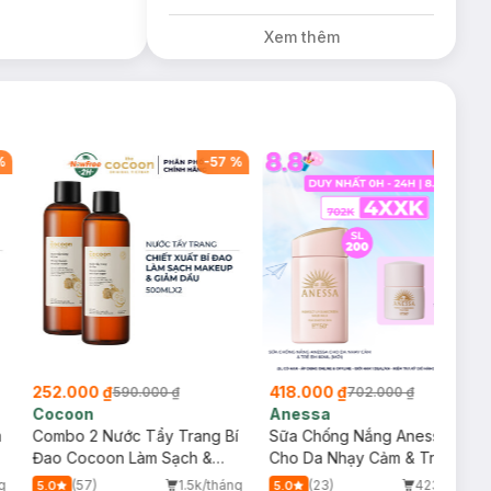
150K Tặng Bột
Diếp Cá
Xem thêm
Milaganics Giảm
Mụn, Mờ Vết
Thâm 100g (SL
Có Hạn)
%
-
57
%
-
40
%
252.000 ₫
418.000 ₫
590.000 ₫
702.000 ₫
Cocoon
Anessa
m
Combo 2 Nước Tẩy Trang Bí
Sữa Chống Nắng Anessa
Đao Cocoon Làm Sạch &
Cho Da Nhạy Cảm & Trẻ Em
Giảm Dầu 500ml
60ml (Mới)
g
(57)
1.5k/tháng
(23)
423/tháng
5.0
5.0