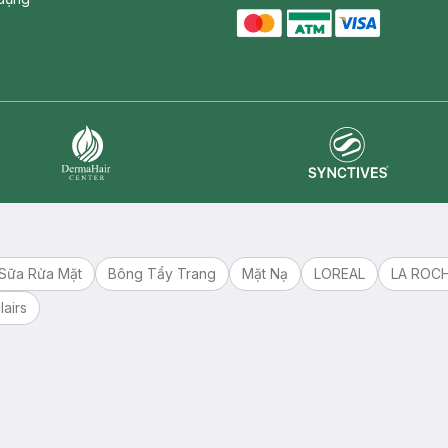
master card
ATM card
visa card
Synctives
Dermahair
Sữa Rửa Mặt
Bông Tẩy Trang
Mặt Nạ
LOREAL
LA ROC
lairs