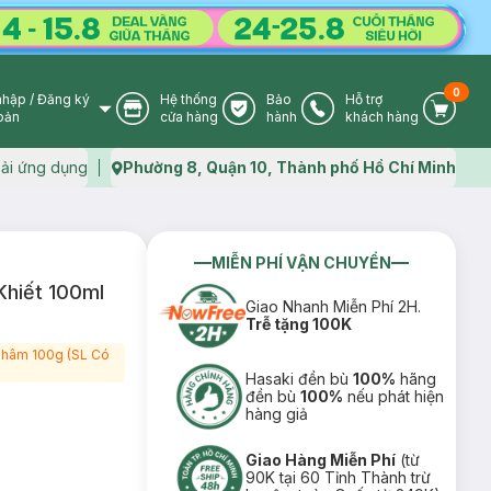
0
nhập
/
Đăng ký
Hệ thống
Bảo
Hỗ trợ
User Icon
Store Icon
Warranty Icon
Phone Icon
Cart I
oản
cửa hàng
hành
khách hàng
ải ứng dụng
Phường 8, Quận 10, Thành phố Hồ Chí Minh
Map icon
MIỄN PHÍ VẬN CHUYỂN
Khiết 100ml
Giao Nhanh Miễn Phí 2H.
Trễ tặng 100K
 Thâm 100g (SL Có
Hasaki đền bù
100%
hãng
đền bù
100%
nếu phát hiện
hàng giả
Giao Hàng Miễn Phí
(từ
90K tại 60 Tỉnh Thành trừ