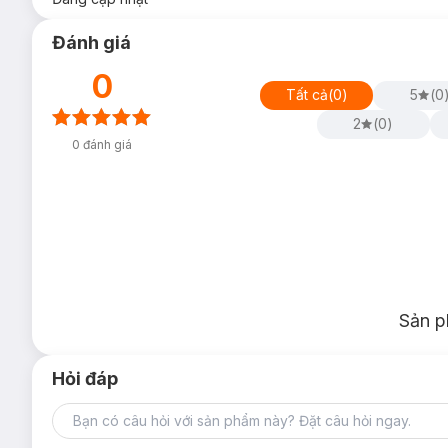
Đánh giá
0
Tất cả
(
0
)
5
(
0
2
(
0
)
0
đánh giá
Sản p
Hỏi đáp