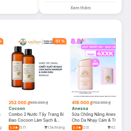
Gel Tẩy Tế Bào
Xem thêm
Chết 60g
%
-
57
%
-
40
%
252.000 ₫
418.000 ₫
590.000 ₫
702.000 ₫
Cocoon
Anessa
m
Combo 2 Nước Tẩy Trang Bí
Sữa Chống Nắng Anessa
Đao Cocoon Làm Sạch &
Cho Da Nhạy Cảm & Trẻ Em
Giảm Dầu 500ml
60ml (Mới)
g
(57)
1.5k/tháng
(23)
423/tháng
5.0
5.0