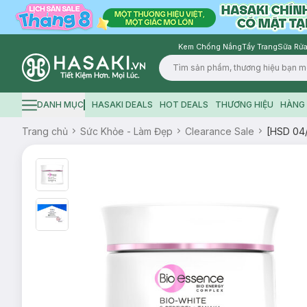
Kem Chống Nắng
Tẩy Trang
Sữa Rửa
Logo
DANH MỤC
HASAKI DEALS
HOT DEALS
THƯƠNG HIỆU
HÀNG 
Hamburger icon
Trang chủ
Sức Khỏe - Làm Đẹp
Clearance Sale
[HSD 04