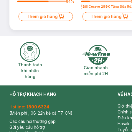
64
%
64
%
Bill Cerave 299K Tặng Sữa Rử
Mặt Cerave 30ml (SL có hạn)
Thêm giỏ hàng
Thêm giỏ hàng
Thanh toán khi nhận hàng
Giao nhanh miễ
Thanh toán
Giao nhanh
khi nhận
miễn phí 2H
hàng
HỖ TRỢ KHÁCH HÀNG
VỀ HA
Giới th
Hotline:
1800 6324
Chính 
(Miễn phí , 08-22h kể cả T7, CN)
Điều k
Các câu hỏi thường gặp
Hasaki
Gửi yêu cầu hỗ trợ
Tuyển 