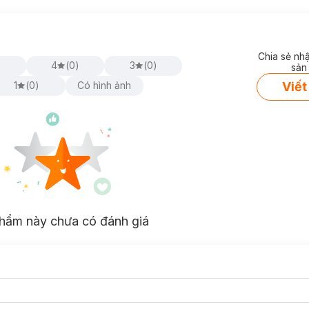
Chia sẻ nh
)
4
(
0
)
3
(
0
)
sản
Viết
1
(
0
)
Có hình ảnh
hẩm này chưa có đánh giá