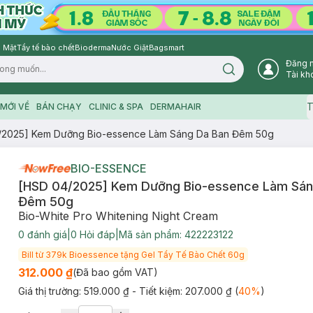
 Mặt
Tẩy tế bào chết
Bioderma
Nước Giặt
Bagsmart
Đăng 
Search icon
Tài kh
T
MỚI VỀ
BÁN CHẠY
CLINIC & SPA
DERMAHAIR
/2025] Kem Dưỡng Bio-essence Làm Sáng Da Ban Đêm 50g
BIO-ESSENCE
[HSD 04/2025] Kem Dưỡng Bio-essence Làm Sán
Đêm 50g
Bio-White Pro Whitening Night Cream
0
đánh giá
|
0
Hỏi đáp
|
Mã sản phẩm:
422223122
Bill từ 379k Bioessence tặng Gel Tẩy Tế Bào Chết 60g
312.000 ₫
(Đã bao gồm VAT)
Giá thị trường:
519.000 ₫
- Tiết kiệm:
207.000 ₫
(
40
%
)