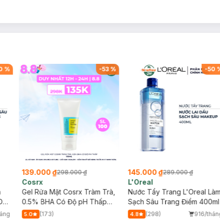
0
%
-
53
%
-
50
139.000 ₫
145.000 ₫
298.000 ₫
289.000 ₫
Cosrx
L'Oreal
h
Gel Rửa Mặt Cosrx Tràm Trà,
Nước Tẩy Trang L'Oreal Là
Da
0.5% BHA Có Độ pH Thấp
Sạch Sâu Trang Điểm 400ml
150ml
háng
(173)
(298)
916/thán
5.0
4.8