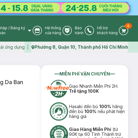
0
nhập
/
Đăng ký
Hệ thống
Bảo
Hỗ trợ
User Icon
Store Icon
Warranty Icon
Phone Icon
Cart I
oản
cửa hàng
hành
khách hàng
ải ứng dụng
Phường 8, Quận 10, Thành phố Hồ Chí Minh
Map icon
MIỄN PHÍ VẬN CHUYỂN
g Da Ban
Giao Nhanh Miễn Phí 2H.
Trễ tặng 100K
Hasaki đền bù
100%
hãng
đền bù
100%
nếu phát hiện
hàng giả
Giao Hàng Miễn Phí
(từ
90K tại 60 Tỉnh Thành trừ