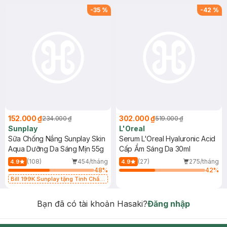
-
35
%
-
42
%
152.000 ₫
302.000 ₫
234.000 ₫
519.000 ₫
Sunplay
L'Oreal
Sữa Chống Nắng Sunplay Skin
Serum L'Oreal Hyaluronic Acid
Aqua Dưỡng Da Sáng Mịn 55g
Cấp Ẩm Sáng Da 30ml
(108)
454/tháng
(27)
275/tháng
4.9
4.9
48
%
42
%
Bill 199K Sunplay tặng Tinh Chất
Chống Nắng 7g trị giá 30K (SL có
hạn)
Bạn đã có tài khoản Hasaki?
Đăng nhập