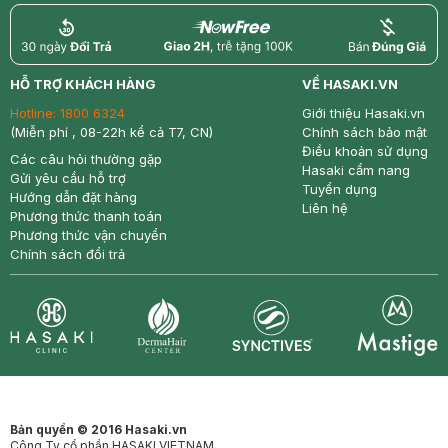
return
nowfree
price
HỖ TRỢ KHÁCH HÀNG
VỀ HASAKI.VN
Hotline:
1800 6324
Giới thiệu Hasaki.vn
(Miễn phí , 08-22h kể cả T7, CN)
Chính sách bảo mật
Điều khoản sử dụng
Các câu hỏi thường gặp
Hasaki cẩm nang
Gửi yêu cầu hỗ trợ
Tuyển dụng
Hướng dẫn đặt hàng
Liên hệ
Phương thức thanh toán
Phương thức vận chuyển
Chính sách đổi trả
Synctives
Clinic
Dermahair
Mastige
Bản quyền © 2016 Hasaki.vn
Công Ty cổ phần HASAKI VIETNAM