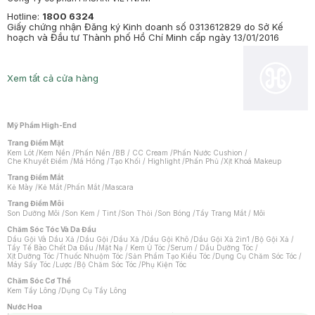
Hotline:
1800 6324
Giấy chứng nhận Đăng ký Kinh doanh số 0313612829 do Sở Kế
hoạch và Đầu tư Thành phố Hồ Chí Minh cấp ngày 13/01/2016
Xem tất cả cửa hàng
Mỹ Phẩm High-End
Trang Điểm Mặt
Kem Lót
/
Kem Nền
/
Phấn Nền
/
BB / CC Cream
/
Phấn Nước Cushion
/
Che Khuyết Điểm
/
Má Hồng
/
Tạo Khối / Highlight
/
Phấn Phủ
/
Xịt Khoá Makeup
Trang Điểm Mắt
Kẻ Mày
/
Kẻ Mắt
/
Phấn Mắt
/
Mascara
Trang Điểm Môi
Son Dưỡng Môi
/
Son Kem / Tint
/
Son Thỏi
/
Son Bóng
/
Tẩy Trang Mắt / Môi
Chăm Sóc Tóc Và Da Đầu
Dầu Gội Và Dầu Xả
/
Dầu Gội
/
Dầu Xả
/
Dầu Gội Khô
/
Dầu Gội Xả 2in1
/
Bộ Gội Xả
/
Tẩy Tế Bào Chết Da Đầu
/
Mặt Nạ / Kem Ủ Tóc
/
Serum / Dầu Dưỡng Tóc
/
Xịt Dưỡng Tóc
/
Thuốc Nhuộm Tóc
/
Sản Phẩm Tạo Kiểu Tóc
/
Dụng Cụ Chăm Sóc Tóc
/
Máy Sấy Tóc
/
Lược
/
Bộ Chăm Sóc Tóc
/
Phụ Kiện Tóc
Chăm Sóc Cơ Thể
Kem Tẩy Lông
/
Dụng Cụ Tẩy Lông
Nước Hoa