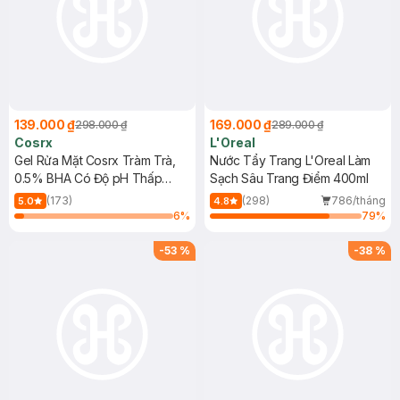
139.000 ₫
169.000 ₫
298.000 ₫
289.000 ₫
Cosrx
L'Oreal
Gel Rửa Mặt Cosrx Tràm Trà,
Nước Tẩy Trang L'Oreal Làm
0.5% BHA Có Độ pH Thấp
Sạch Sâu Trang Điểm 400ml
150ml
(173)
(298)
786/tháng
5.0
4.8
6
%
79
%
-
53
%
-
38
%