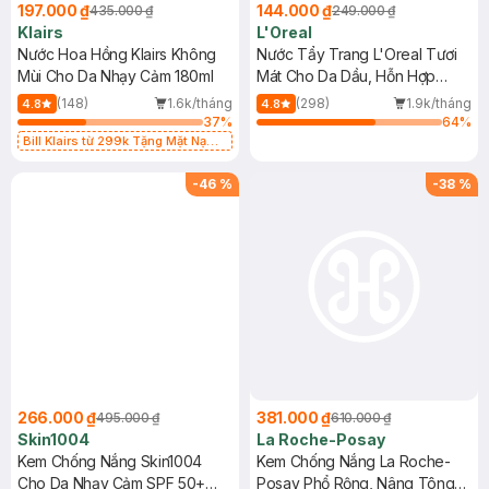
197.000 ₫
144.000 ₫
435.000 ₫
249.000 ₫
Klairs
L'Oreal
Nước Hoa Hồng Klairs Không
Nước Tẩy Trang L'Oreal Tươi
Mùi Cho Da Nhạy Cảm 180ml
Mát Cho Da Dầu, Hỗn Hợp
400ml
(148)
1.6k/tháng
(298)
1.9k/tháng
4.8
4.8
37
%
64
%
Bill Klairs từ 299k Tặng Mặt Nạ
Làm Dịu Da & Kiểm Soát Dầu Nhờn
25ml (SL Có Hạn)
-
46
%
-
38
%
266.000 ₫
381.000 ₫
495.000 ₫
610.000 ₫
Skin1004
La Roche-Posay
Kem Chống Nắng Skin1004
Kem Chống Nắng La Roche-
Cho Da Nhạy Cảm SPF 50+
Posay Phổ Rộng, Nâng Tông