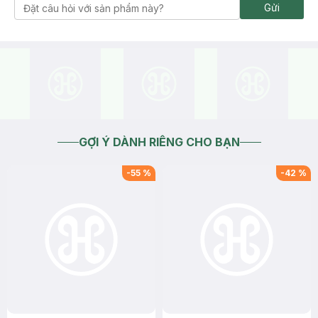
Gửi
GỢI Ý DÀNH RIÊNG CHO BẠN
-
55
%
-
42
%