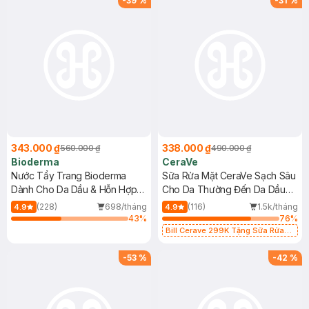
-
39
%
-
31
%
343.000 ₫
338.000 ₫
560.000 ₫
490.000 ₫
Bioderma
CeraVe
Nước Tẩy Trang Bioderma
Sữa Rửa Mặt CeraVe Sạch Sâu
Dành Cho Da Dầu & Hỗn Hợp
Cho Da Thường Đến Da Dầu
500ml
473ml
(228)
698/tháng
(116)
1.5k/tháng
4.9
4.9
43
%
76
%
Bill Cerave 299K Tặng Sữa Rửa
Mặt Cerave 30ml (SL có hạn)
-
53
%
-
42
%