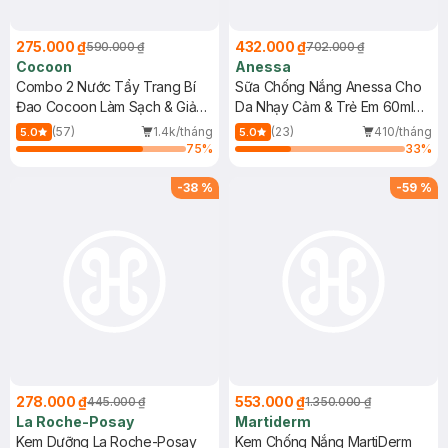
275.000 ₫
432.000 ₫
590.000 ₫
702.000 ₫
Cocoon
Anessa
Combo 2 Nước Tẩy Trang Bí
Sữa Chống Nắng Anessa Cho
Đao Cocoon Làm Sạch & Giảm
Da Nhạy Cảm & Trẻ Em 60ml
Dầu 500ml
(Mới)
(57)
1.4k/tháng
(23)
410/tháng
5.0
5.0
75
%
33
%
-
38
%
-
59
%
278.000 ₫
553.000 ₫
445.000 ₫
1.350.000 ₫
La Roche-Posay
Martiderm
Kem Dưỡng La Roche-Posay
Kem Chống Nắng MartiDerm