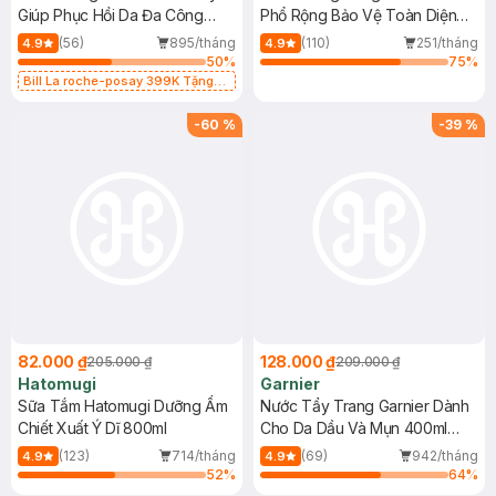
Giúp Phục Hồi Da Đa Công
Phổ Rộng Bảo Vệ Toàn Diện
Dụng 40ml
40ml
(56)
895/tháng
(110)
251/tháng
4.9
4.9
50
%
75
%
Bill La roche-posay 399K Tặng
Gel rửa mặt da dầu nhạy cảm 50ml
(SL có hạn)
-
60
%
-
39
%
82.000 ₫
128.000 ₫
205.000 ₫
209.000 ₫
Hatomugi
Garnier
Sữa Tắm Hatomugi Dưỡng Ẩm
Nước Tẩy Trang Garnier Dành
Chiết Xuất Ý Dĩ 800ml
Cho Da Dầu Và Mụn 400ml
(Mới)
(123)
714/tháng
(69)
942/tháng
4.9
4.9
52
%
64
%