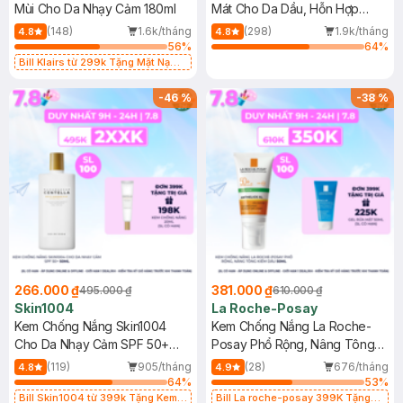
Mùi Cho Da Nhạy Cảm 180ml
Mát Cho Da Dầu, Hỗn Hợp
400ml
(148)
1.6k/tháng
(298)
1.9k/tháng
4.8
4.8
56
%
64
%
Bill Klairs từ 299k Tặng Mặt Nạ
Làm Dịu Da & Kiểm Soát Dầu Nhờn
25ml (SL Có Hạn)
-
46
%
-
38
%
266.000 ₫
381.000 ₫
495.000 ₫
610.000 ₫
Skin1004
La Roche-Posay
Kem Chống Nắng Skin1004
Kem Chống Nắng La Roche-
Cho Da Nhạy Cảm SPF 50+
Posay Phổ Rộng, Nâng Tông
50ml
Kiềm Dầu 50ml
(119)
905/tháng
(28)
676/tháng
4.8
4.9
64
%
53
%
Bill Skin1004 từ 399k Tặng Kem
Bill La roche-posay 399K Tặng