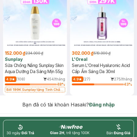
152.000 ₫
302.000 ₫
234.000 ₫
519.000 ₫
Sunplay
L'Oreal
Sữa Chống Nắng Sunplay Skin
Serum L'Oreal Hyaluronic Acid
Aqua Dưỡng Da Sáng Mịn 55g
Cấp Ẩm Sáng Da 30ml
(108)
454/tháng
(27)
275/tháng
4.9
4.9
48
%
43
%
Bill 199K Sunplay tặng Tinh Chất
Chống Nắng 7g trị giá 30K (SL có
hạn)
Bạn đã có tài khoản Hasaki?
Đăng nhập