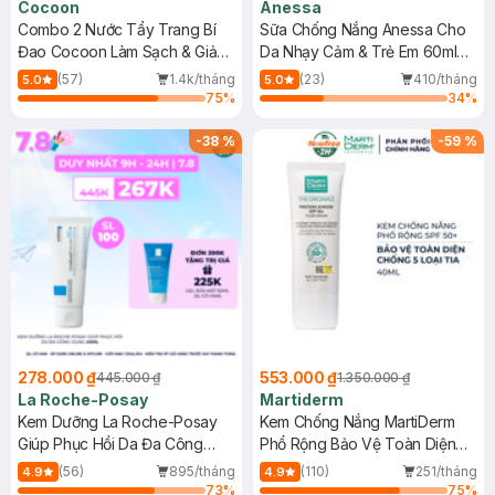
Cocoon
Anessa
Combo 2 Nước Tẩy Trang Bí
Sữa Chống Nắng Anessa Cho
Đao Cocoon Làm Sạch & Giảm
Da Nhạy Cảm & Trẻ Em 60ml
Dầu 500ml
(Mới)
(57)
1.4k/tháng
(23)
410/tháng
5.0
5.0
75
%
34
%
-
38
%
-
59
%
278.000 ₫
553.000 ₫
445.000 ₫
1.350.000 ₫
La Roche-Posay
Martiderm
Kem Dưỡng La Roche-Posay
Kem Chống Nắng MartiDerm
Giúp Phục Hồi Da Đa Công
Phổ Rộng Bảo Vệ Toàn Diện
Dụng 40ml
40ml
(56)
895/tháng
(110)
251/tháng
4.9
4.9
73
%
75
%