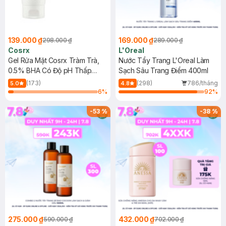
139.000 ₫
169.000 ₫
298.000 ₫
289.000 ₫
Cosrx
L'Oreal
Gel Rửa Mặt Cosrx Tràm Trà,
Nước Tẩy Trang L'Oreal Làm
0.5% BHA Có Độ pH Thấp
Sạch Sâu Trang Điểm 400ml
150ml
(173)
(298)
786/tháng
5.0
4.8
6
%
92
%
-
53
%
-
38
%
275.000 ₫
432.000 ₫
590.000 ₫
702.000 ₫