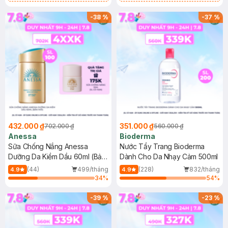
Chống Nắng Cho Da Nhạy Cảm
Gel rửa mặt da dầu nhạy cảm 50ml
SPF 50+ 20ml (SL Có Hạn)
(SL có hạn)
-
38
%
-
37
%
432.000 ₫
351.000 ₫
702.000 ₫
560.000 ₫
Anessa
Bioderma
Sữa Chống Nắng Anessa
Nước Tẩy Trang Bioderma
Dưỡng Da Kiềm Dầu 60ml (Bản
Dành Cho Da Nhạy Cảm 500ml
Mới)
(44)
499/tháng
(228)
832/tháng
4.9
4.9
34
%
54
%
-
39
%
-
23
%