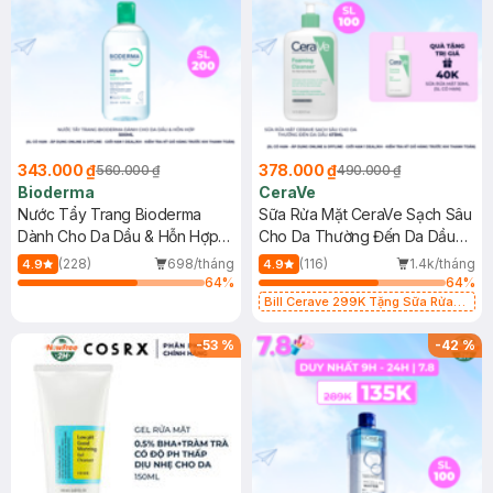
343.000 ₫
378.000 ₫
560.000 ₫
490.000 ₫
Bioderma
CeraVe
Nước Tẩy Trang Bioderma
Sữa Rửa Mặt CeraVe Sạch Sâu
Dành Cho Da Dầu & Hỗn Hợp
Cho Da Thường Đến Da Dầu
500ml
473ml
(228)
698/tháng
(116)
1.4k/tháng
4.9
4.9
64
%
64
%
Bill Cerave 299K Tặng Sữa Rửa
Mặt Cerave 30ml (SL có hạn)
-
53
%
-
42
%