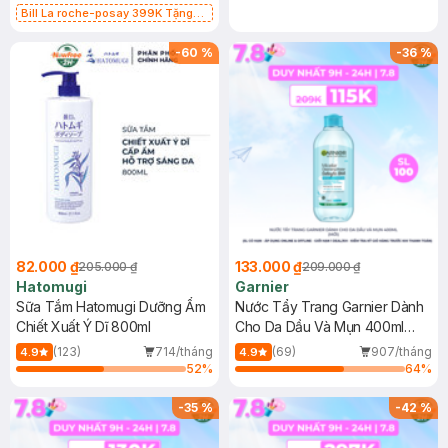
Bill La roche-posay 399K Tặng
Gel rửa mặt da dầu nhạy cảm 50ml
(SL có hạn)
-
60
%
-
36
%
82.000 ₫
133.000 ₫
205.000 ₫
209.000 ₫
Hatomugi
Garnier
Sữa Tắm Hatomugi Dưỡng Ẩm
Nước Tẩy Trang Garnier Dành
Chiết Xuất Ý Dĩ 800ml
Cho Da Dầu Và Mụn 400ml
(Mới)
(123)
714/tháng
(69)
907/tháng
4.9
4.9
52
%
64
%
-
35
%
-
42
%