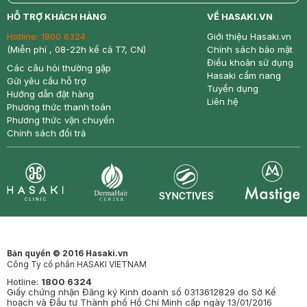
return
nowfree
price
HỖ TRỢ KHÁCH HÀNG
VỀ HASAKI.VN
Hotline:
1800 6324
Giới thiệu Hasaki.vn
(Miễn phí , 08-22h kể cả T7, CN)
Chính sách bảo mật
Điều khoản sử dụng
Các câu hỏi thường gặp
Hasaki cẩm nang
Gửi yêu cầu hỗ trợ
Tuyển dụng
Hướng dẫn đặt hàng
Liên hệ
Phương thức thanh toán
Phương thức vận chuyển
Chính sách đổi trả
Synctives
Clinic
Dermahair
Mastige
Bản quyền © 2016 Hasaki.vn
Công Ty cổ phần HASAKI VIETNAM
Hotline:
1800 6324
Giấy chứng nhận Đăng ký Kinh doanh số 0313612829 do Sở Kế
hoạch và Đầu tư Thành phố Hồ Chí Minh cấp ngày 13/01/2016