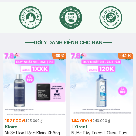
GỢI Ý DÀNH RIÊNG CHO BẠN
-
55
%
-
42
%
197.000 ₫
144.000 ₫
435.000 ₫
249.000 ₫
Klairs
L'Oreal
Nước Hoa Hồng Klairs Không
Nước Tẩy Trang L'Oreal Tươi