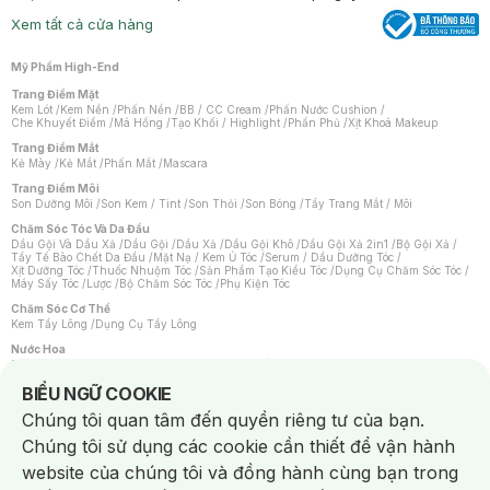
Xem tất cả cửa hàng
Mỹ Phẩm High-End
Trang Điểm Mặt
Kem Lót
/
Kem Nền
/
Phấn Nền
/
BB / CC Cream
/
Phấn Nước Cushion
/
Che Khuyết Điểm
/
Má Hồng
/
Tạo Khối / Highlight
/
Phấn Phủ
/
Xịt Khoá Makeup
Trang Điểm Mắt
Kẻ Mày
/
Kẻ Mắt
/
Phấn Mắt
/
Mascara
Trang Điểm Môi
Son Dưỡng Môi
/
Son Kem / Tint
/
Son Thỏi
/
Son Bóng
/
Tẩy Trang Mắt / Môi
Chăm Sóc Tóc Và Da Đầu
Dầu Gội Và Dầu Xả
/
Dầu Gội
/
Dầu Xả
/
Dầu Gội Khô
/
Dầu Gội Xả 2in1
/
Bộ Gội Xả
/
Tẩy Tế Bào Chết Da Đầu
/
Mặt Nạ / Kem Ủ Tóc
/
Serum / Dầu Dưỡng Tóc
/
Xịt Dưỡng Tóc
/
Thuốc Nhuộm Tóc
/
Sản Phẩm Tạo Kiểu Tóc
/
Dụng Cụ Chăm Sóc Tóc
/
Máy Sấy Tóc
/
Lược
/
Bộ Chăm Sóc Tóc
/
Phụ Kiện Tóc
Chăm Sóc Cơ Thể
Kem Tẩy Lông
/
Dụng Cụ Tẩy Lông
Nước Hoa
Nước Hoa Nữ
/
Nước Hoa Nam
/
Nước Hoa Cao Cấp
/
Xịt Thơm Toàn Thân
/
Nước Hoa Vùng Kín
Notice about cookies usage
BIỂU NGỮ COOKIE
Chăm Sóc Cá Nhân
Chúng tôi quan tâm đến quyền riêng tư của bạn.
Chống Muỗi
/
Khẩu Trang
/
Máy Massage
/
Mặt Nạ Xông Hơi
/
Nước Rửa Tay
/
Sản Phẩm Chăm Sóc Khác
/
Bàn Chải Đánh Răng
/
Bàn Chải Điện
/
Chúng tôi sử dụng các cookie cần thiết để vận hành
Hỗ Trợ Trắng Răng
/
Kem Đánh Răng
/
Máy Tăm Nước
/
Nước Súc Miệng
/
Tăm / Chỉ Nha Khoa
/
Xịt Thơm Miệng
/
Dung Dịch Vệ Sinh
/
Dưỡng Vùng Kín
/
website của chúng tôi và đồng hành cùng bạn trong
Khăn Ướt Vệ Sinh Vùng Kín
/
Băng Vệ Sinh
/
Tampon
/
Bọt Cạo Râu
/
Dao Cạo Râu
/
Máy Cạo Râu