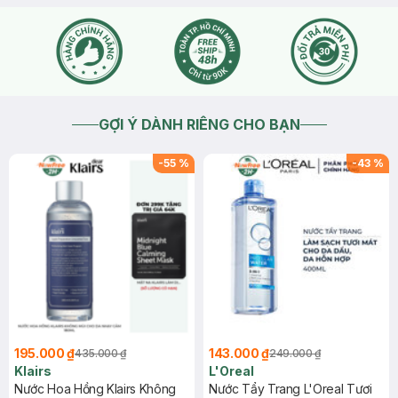
GỢI Ý DÀNH RIÊNG CHO BẠN
-
55
%
-
43
%
195.000 ₫
143.000 ₫
435.000 ₫
249.000 ₫
Klairs
L'Oreal
Nước Hoa Hồng Klairs Không
Nước Tẩy Trang L'Oreal Tươi