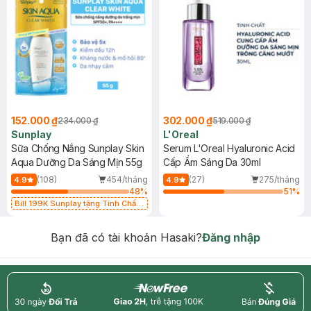
152.000 ₫
302.000 ₫
234.000 ₫
519.000 ₫
Sunplay
L'Oreal
Sữa Chống Nắng Sunplay Skin
Serum L'Oreal Hyaluronic Acid
Aqua Dưỡng Da Sáng Mịn 55g
Cấp Ẩm Sáng Da 30ml
(108)
454/tháng
(27)
275/tháng
4.9
4.9
48
%
51
%
Bill 199K Sunplay tặng Tinh Chất
Chống Nắng 7g trị giá 30K (SL có
hạn)
Bạn đã có tài khoản Hasaki?
Đăng nhập