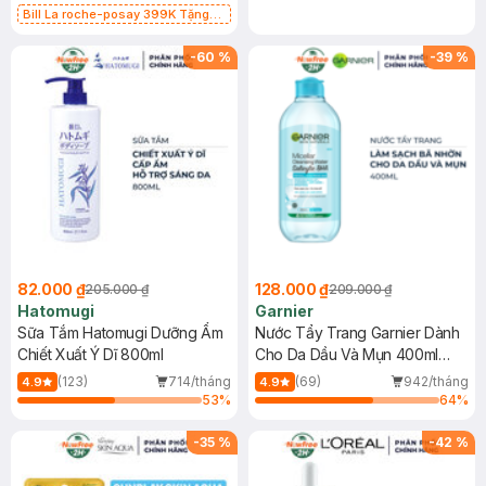
Bill La roche-posay 399K Tặng
Gel rửa mặt da dầu nhạy cảm 50ml
(SL có hạn)
-
60
%
-
39
%
82.000 ₫
128.000 ₫
205.000 ₫
209.000 ₫
Hatomugi
Garnier
Sữa Tắm Hatomugi Dưỡng Ẩm
Nước Tẩy Trang Garnier Dành
Chiết Xuất Ý Dĩ 800ml
Cho Da Dầu Và Mụn 400ml
(Mới)
(123)
714/tháng
(69)
942/tháng
4.9
4.9
53
%
64
%
-
35
%
-
42
%