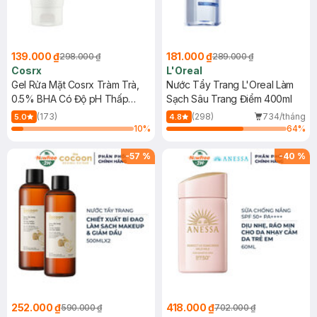
139.000 ₫
181.000 ₫
298.000 ₫
289.000 ₫
Cosrx
L'Oreal
Gel Rửa Mặt Cosrx Tràm Trà,
Nước Tẩy Trang L'Oreal Làm
0.5% BHA Có Độ pH Thấp
Sạch Sâu Trang Điểm 400ml
150ml
(173)
(298)
734/tháng
5.0
4.8
10
%
64
%
-
57
%
-
40
%
252.000 ₫
418.000 ₫
590.000 ₫
702.000 ₫