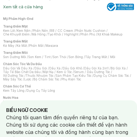
Xem tất cả cửa hàng
Mỹ Phẩm High-End
Trang Điểm Mặt
Kem Lót
/
Kem Nền
/
Phấn Nền
/
BB / CC Cream
/
Phấn Nước Cushion
/
Che Khuyết Điểm
/
Má Hồng
/
Tạo Khối / Highlight
/
Phấn Phủ
/
Xịt Khoá Makeup
Trang Điểm Mắt
Kẻ Mày
/
Kẻ Mắt
/
Phấn Mắt
/
Mascara
Trang Điểm Môi
Son Dưỡng Môi
/
Son Kem / Tint
/
Son Thỏi
/
Son Bóng
/
Tẩy Trang Mắt / Môi
Chăm Sóc Tóc Và Da Đầu
Dầu Gội Và Dầu Xả
/
Dầu Gội
/
Dầu Xả
/
Dầu Gội Khô
/
Dầu Gội Xả 2in1
/
Bộ Gội Xả
/
Tẩy Tế Bào Chết Da Đầu
/
Mặt Nạ / Kem Ủ Tóc
/
Serum / Dầu Dưỡng Tóc
/
Xịt Dưỡng Tóc
/
Thuốc Nhuộm Tóc
/
Sản Phẩm Tạo Kiểu Tóc
/
Dụng Cụ Chăm Sóc Tóc
/
Máy Sấy Tóc
/
Lược
/
Bộ Chăm Sóc Tóc
/
Phụ Kiện Tóc
Chăm Sóc Cơ Thể
Kem Tẩy Lông
/
Dụng Cụ Tẩy Lông
Nước Hoa
Nước Hoa Nữ
/
Nước Hoa Nam
/
Nước Hoa Cao Cấp
/
Xịt Thơm Toàn Thân
/
Nước Hoa Vùng Kín
Notice about cookies usage
BIỂU NGỮ COOKIE
Chăm Sóc Cá Nhân
Chúng tôi quan tâm đến quyền riêng tư của bạn.
Chống Muỗi
/
Khẩu Trang
/
Máy Massage
/
Mặt Nạ Xông Hơi
/
Nước Rửa Tay
/
Sản Phẩm Chăm Sóc Khác
/
Bàn Chải Đánh Răng
/
Bàn Chải Điện
/
Chúng tôi sử dụng các cookie cần thiết để vận hành
Hỗ Trợ Trắng Răng
/
Kem Đánh Răng
/
Máy Tăm Nước
/
Nước Súc Miệng
/
Tăm / Chỉ Nha Khoa
/
Xịt Thơm Miệng
/
Dung Dịch Vệ Sinh
/
Dưỡng Vùng Kín
/
website của chúng tôi và đồng hành cùng bạn trong
Khăn Ướt Vệ Sinh Vùng Kín
/
Băng Vệ Sinh
/
Tampon
/
Bọt Cạo Râu
/
Dao Cạo Râu
/
Máy Cạo Râu