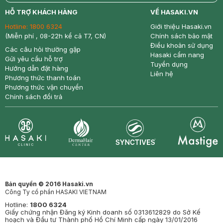
return
nowfree
price
HỖ TRỢ KHÁCH HÀNG
VỀ HASAKI.VN
Hotline:
1800 6324
Giới thiệu Hasaki.vn
(Miễn phí , 08-22h kể cả T7, CN)
Chính sách bảo mật
Điều khoản sử dụng
Các câu hỏi thường gặp
Hasaki cẩm nang
Gửi yêu cầu hỗ trợ
Tuyển dụng
Hướng dẫn đặt hàng
Liên hệ
Phương thức thanh toán
Phương thức vận chuyển
Chính sách đổi trả
Synctives
Clinic
Dermahair
Mastige
Bản quyền © 2016 Hasaki.vn
Công Ty cổ phần HASAKI VIETNAM
Hotline:
1800 6324
Giấy chứng nhận Đăng ký Kinh doanh số 0313612829 do Sở Kế
hoạch và Đầu tư Thành phố Hồ Chí Minh cấp ngày 13/01/2016