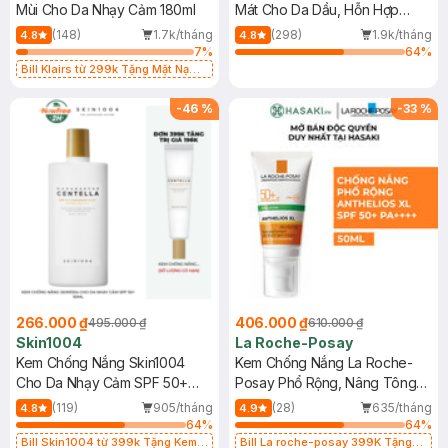
Mùi Cho Da Nhạy Cảm 180ml
Mát Cho Da Dầu, Hỗn Hợp
400ml
(148)
1.7k/tháng
(298)
1.9k/tháng
4.8
4.8
7
%
64
%
Bill Klairs từ 299k Tặng Mặt Nạ
Làm Dịu Da & Kiểm Soát Dầu Nhờn
25ml (SL Có Hạn)
-
46
%
-
33
%
266.000 ₫
406.000 ₫
495.000 ₫
610.000 ₫
Skin1004
La Roche-Posay
Kem Chống Nắng Skin1004
Kem Chống Nắng La Roche-
Cho Da Nhạy Cảm SPF 50+
Posay Phổ Rộng, Nâng Tông
50ml
Kiềm Dầu 50ml
(119)
905/tháng
(28)
635/tháng
4.8
4.9
64
%
64
%
Bill Skin1004 từ 399k Tặng Kem
Bill La roche-posay 399K Tặng