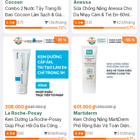
Cocoon
Anessa
Combo 2 Nước Tẩy Trang Bí
Sữa Chống Nắng Anessa Cho
Đao Cocoon Làm Sạch & Giảm
Da Nhạy Cảm & Trẻ Em 60ml
Dầu 500ml
(Mới)
(57)
1.5k/tháng
(23)
423/tháng
5.0
5.0
70
%
57
%
-
31
%
-
55
%
308.000 ₫
601.000 ₫
445.000 ₫
1.350.000 ₫
La Roche-Posay
Martiderm
Kem Dưỡng La Roche-Posay
Kem Chống Nắng MartiDerm
Giúp Phục Hồi Da Đa Công
Phổ Rộng Bảo Vệ Toàn Diện
Dụng 40ml
40ml
(56)
808/tháng
(110)
231/tháng
4.9
4.9
64
%
62
%