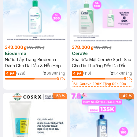
343.000 ₫
378.000 ₫
560.000 ₫
490.000 ₫
Bioderma
CeraVe
Nước Tẩy Trang Bioderma
Sữa Rửa Mặt CeraVe Sạch Sâu
Dành Cho Da Dầu & Hỗn Hợp
Cho Da Thường Đến Da Dầu
500ml
473ml
(228)
698/tháng
(116)
1.4k/tháng
4.9
4.9
57
%
64
%
Bill Cerave 299K Tặng Sữa Rửa
Mặt Cerave 30ml (SL có hạn)
-
53
%
-
42
%