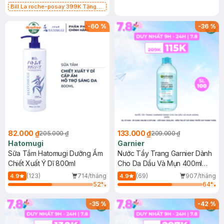
Bill La roche-posay 399K Tặng
Gel rửa mặt da dầu nhạy cảm 50ml
(SL có hạn)
-
60
%
-
36
%
82.000 ₫
133.000 ₫
205.000 ₫
209.000 ₫
Hatomugi
Garnier
Sữa Tắm Hatomugi Dưỡng Ẩm
Nước Tẩy Trang Garnier Dành
Chiết Xuất Ý Dĩ 800ml
Cho Da Dầu Và Mụn 400ml
(Mới)
(123)
714/tháng
(69)
907/tháng
4.9
4.9
52
%
64
%
-
35
%
-
42
%