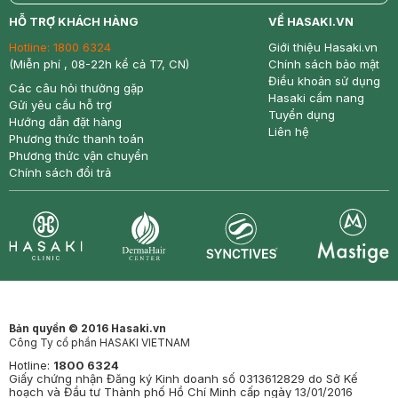
return
nowfree
price
HỖ TRỢ KHÁCH HÀNG
VỀ HASAKI.VN
Hotline:
1800 6324
Giới thiệu Hasaki.vn
(Miễn phí , 08-22h kể cả T7, CN)
Chính sách bảo mật
Điều khoản sử dụng
Các câu hỏi thường gặp
Hasaki cẩm nang
Gửi yêu cầu hỗ trợ
Tuyển dụng
Hướng dẫn đặt hàng
Liên hệ
Phương thức thanh toán
Phương thức vận chuyển
Chính sách đổi trả
Synctives
Clinic
Dermahair
Mastige
Bản quyền © 2016 Hasaki.vn
Công Ty cổ phần HASAKI VIETNAM
Hotline:
1800 6324
Giấy chứng nhận Đăng ký Kinh doanh số 0313612829 do Sở Kế
hoạch và Đầu tư Thành phố Hồ Chí Minh cấp ngày 13/01/2016