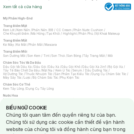
Xem tất cả cửa hàng
Mỹ Phẩm High-End
Trang Điểm Mặt
Kem Lót
/
Kem Nền
/
Phấn Nền
/
BB / CC Cream
/
Phấn Nước Cushion
/
Che Khuyết Điểm
/
Má Hồng
/
Tạo Khối / Highlight
/
Phấn Phủ
/
Xịt Khoá Makeup
Trang Điểm Mắt
Kẻ Mày
/
Kẻ Mắt
/
Phấn Mắt
/
Mascara
Trang Điểm Môi
Son Dưỡng Môi
/
Son Kem / Tint
/
Son Thỏi
/
Son Bóng
/
Tẩy Trang Mắt / Môi
Chăm Sóc Tóc Và Da Đầu
Dầu Gội Và Dầu Xả
/
Dầu Gội
/
Dầu Xả
/
Dầu Gội Khô
/
Dầu Gội Xả 2in1
/
Bộ Gội Xả
/
Tẩy Tế Bào Chết Da Đầu
/
Mặt Nạ / Kem Ủ Tóc
/
Serum / Dầu Dưỡng Tóc
/
Xịt Dưỡng Tóc
/
Thuốc Nhuộm Tóc
/
Sản Phẩm Tạo Kiểu Tóc
/
Dụng Cụ Chăm Sóc Tóc
/
Máy Sấy Tóc
/
Lược
/
Bộ Chăm Sóc Tóc
/
Phụ Kiện Tóc
Chăm Sóc Cơ Thể
Kem Tẩy Lông
/
Dụng Cụ Tẩy Lông
Nước Hoa
Nước Hoa Nữ
/
Nước Hoa Nam
/
Nước Hoa Cao Cấp
/
Xịt Thơm Toàn Thân
/
Nước Hoa Vùng Kín
Notice about cookies usage
BIỂU NGỮ COOKIE
Chăm Sóc Cá Nhân
Chúng tôi quan tâm đến quyền riêng tư của bạn.
Chống Muỗi
/
Khẩu Trang
/
Máy Massage
/
Mặt Nạ Xông Hơi
/
Nước Rửa Tay
/
Sản Phẩm Chăm Sóc Khác
/
Bàn Chải Đánh Răng
/
Bàn Chải Điện
/
Chúng tôi sử dụng các cookie cần thiết để vận hành
Hỗ Trợ Trắng Răng
/
Kem Đánh Răng
/
Máy Tăm Nước
/
Nước Súc Miệng
/
Tăm / Chỉ Nha Khoa
/
Xịt Thơm Miệng
/
Dung Dịch Vệ Sinh
/
Dưỡng Vùng Kín
/
website của chúng tôi và đồng hành cùng bạn trong
Khăn Ướt Vệ Sinh Vùng Kín
/
Băng Vệ Sinh
/
Tampon
/
Bọt Cạo Râu
/
Dao Cạo Râu
/
Máy Cạo Râu