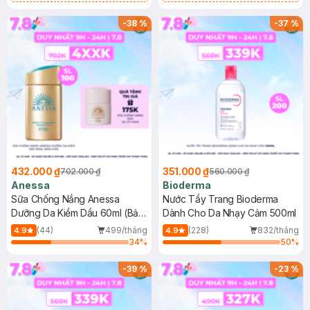
Chống Nắng Cho Da Nhạy Cảm
Gel rửa mặt da dầu nhạy cảm 50ml
SPF 50+ 20ml (SL Có Hạn)
(SL có hạn)
-
38
%
-
37
%
432.000 ₫
351.000 ₫
702.000 ₫
560.000 ₫
Anessa
Bioderma
Sữa Chống Nắng Anessa
Nước Tẩy Trang Bioderma
Dưỡng Da Kiềm Dầu 60ml (Bản
Dành Cho Da Nhạy Cảm 500ml
Mới)
(44)
499/tháng
(228)
832/tháng
4.9
4.9
34
%
50
%
-
39
%
-
23
%