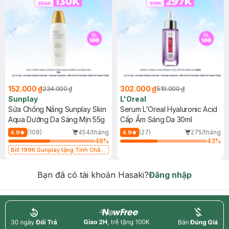
152.000 ₫
302.000 ₫
234.000 ₫
519.000 ₫
Sunplay
L'Oreal
Sữa Chống Nắng Sunplay Skin
Serum L'Oreal Hyaluronic Acid
Aqua Dưỡng Da Sáng Mịn 55g
Cấp Ẩm Sáng Da 30ml
(108)
454/tháng
(27)
275/tháng
4.9
4.9
48
%
43
%
Bill 199K Sunplay tặng Tinh Chất
Chống Nắng 7g trị giá 30K (SL có
hạn)
Bạn đã có tài khoản Hasaki?
Đăng nhập