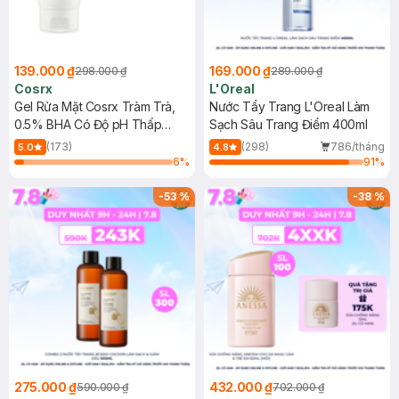
139.000 ₫
169.000 ₫
298.000 ₫
289.000 ₫
Cosrx
L'Oreal
Gel Rửa Mặt Cosrx Tràm Trà,
Nước Tẩy Trang L'Oreal Làm
0.5% BHA Có Độ pH Thấp
Sạch Sâu Trang Điểm 400ml
150ml
(173)
(298)
786/tháng
5.0
4.8
6
%
91
%
-
53
%
-
38
%
275.000 ₫
432.000 ₫
590.000 ₫
702.000 ₫