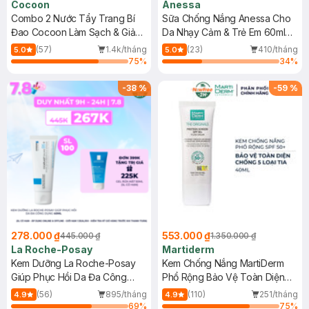
Cocoon
Anessa
Combo 2 Nước Tẩy Trang Bí
Sữa Chống Nắng Anessa Cho
Đao Cocoon Làm Sạch & Giảm
Da Nhạy Cảm & Trẻ Em 60ml
Dầu 500ml
(Mới)
(57)
1.4k/tháng
(23)
410/tháng
5.0
5.0
75
%
34
%
-
38
%
-
59
%
278.000 ₫
553.000 ₫
445.000 ₫
1.350.000 ₫
La Roche-Posay
Martiderm
Kem Dưỡng La Roche-Posay
Kem Chống Nắng MartiDerm
Giúp Phục Hồi Da Đa Công
Phổ Rộng Bảo Vệ Toàn Diện
Dụng 40ml
40ml
(56)
895/tháng
(110)
251/tháng
4.9
4.9
69
%
75
%