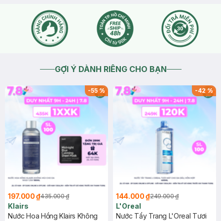
GỢI Ý DÀNH RIÊNG CHO BẠN
-
55
%
-
42
%
197.000 ₫
144.000 ₫
435.000 ₫
249.000 ₫
Klairs
L'Oreal
Nước Hoa Hồng Klairs Không
Nước Tẩy Trang L'Oreal Tươi