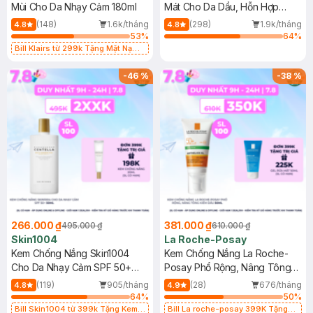
Mùi Cho Da Nhạy Cảm 180ml
Mát Cho Da Dầu, Hỗn Hợp
400ml
(148)
1.6k/tháng
(298)
1.9k/tháng
4.8
4.8
53
%
64
%
Bill Klairs từ 299k Tặng Mặt Nạ
Làm Dịu Da & Kiểm Soát Dầu Nhờn
25ml (SL Có Hạn)
-
46
%
-
38
%
266.000 ₫
381.000 ₫
495.000 ₫
610.000 ₫
Skin1004
La Roche-Posay
Kem Chống Nắng Skin1004
Kem Chống Nắng La Roche-
Cho Da Nhạy Cảm SPF 50+
Posay Phổ Rộng, Nâng Tông
50ml
Kiềm Dầu 50ml
(119)
905/tháng
(28)
676/tháng
4.8
4.9
64
%
50
%
Bill Skin1004 từ 399k Tặng Kem
Bill La roche-posay 399K Tặng