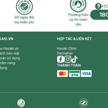
HO
18
n phí 2H
30 ngày đổi trả miễn phí
Thương hiệu uy 
Thương hiệu
30 ngày đổi
uy tín toàn
trả miễn phí
cầu
SAKI.VN
HỢP TÁC & LIÊN KẾT
iệu Hasaki.vn
Hasaki Clinic
sách bảo mật
Dermahair
hoản sử dụng
 cẩm nang
facebook
THANH TOÁN
instagram
tiktok
dụng
master card
ATM card
visa card