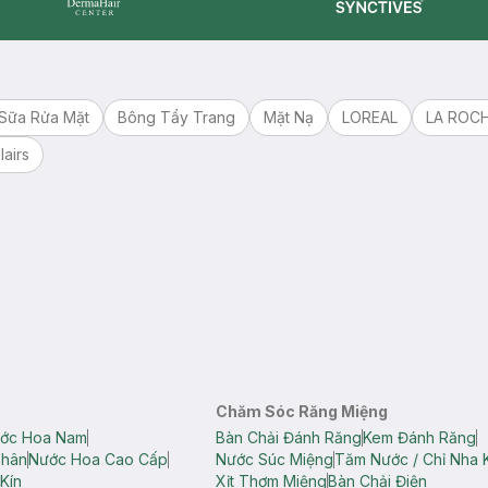
Synctives
Dermahair
Sữa Rửa Mặt
Bông Tẩy Trang
Mặt Nạ
LOREAL
LA ROC
lairs
Chăm Sóc Răng Miệng
ớc Hoa Nam
Bàn Chải Đánh Răng
Kem Đánh Răng
Thân
Nước Hoa Cao Cấp
Nước Súc Miệng
Tăm Nước / Chỉ Nha 
Kín
Xịt Thơm Miệng
Bàn Chải Điện