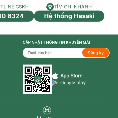
TLINE CSKH
TÌM CHI NHÁNH
HOTLINE CSKH
Tìm chi nhánh
00 6324
Hệ thống Hasaki
tín toàn cầu
CẬP NHẬT THÔNG TIN KHUYẾN MÃI
Đăng ký
Appstore icon
Goolge Play icon