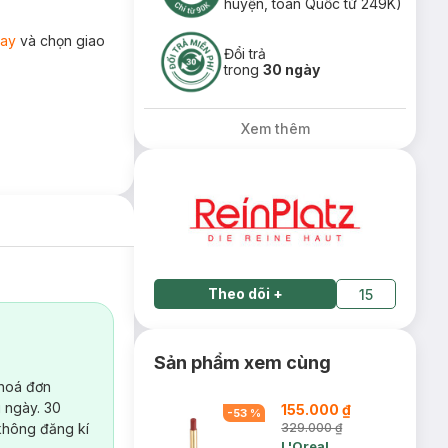
huyện, toàn Quốc từ 249K)
ay
và chọn giao
Đổi trả
trong
30 ngày
Xem thêm
Theo dõi
+
15
Sản phẩm xem cùng
 hoá đơn
 ngày. 30
155.000 ₫
-
53
%
không đăng kí
329.000 ₫
L'Oreal