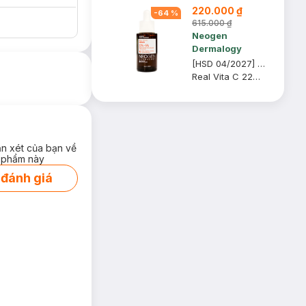
220.000 ₫
Phẩm trị giá 70K
-
64
%
(SL có hạn)
615.000 ₫
Neogen
Dermalogy
[HSD 04/2027] Serum Neogen Dermalogy Dưỡng Sáng Da, Mờ Thâm 32g
Real Vita C 22% + 5% Niacinamide Serum
ận xét của bạn về
 phẩm này
 đánh giá