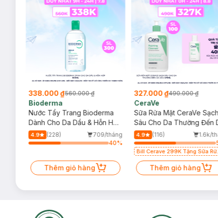
338.000 ₫
327.000 ₫
560.000 ₫
490.000 ₫
Bioderma
CeraVe
rma
Nước Tẩy Trang Bioderma
Sữa Rửa Mặt CeraVe Sạc
m
Dành Cho Da Dầu & Hỗn Hợp
Sâu Cho Da Thường Đến 
500ml
Dầu 473ml
/tháng
(228)
709/tháng
(116)
1.6k/t
4.9
4.9
67
%
40
%
Bill Cerave 299K Tặng Sữa Rử
Mặt Cerave 30ml (SL có hạn)
Thêm giỏ hàng
Thêm giỏ hàng