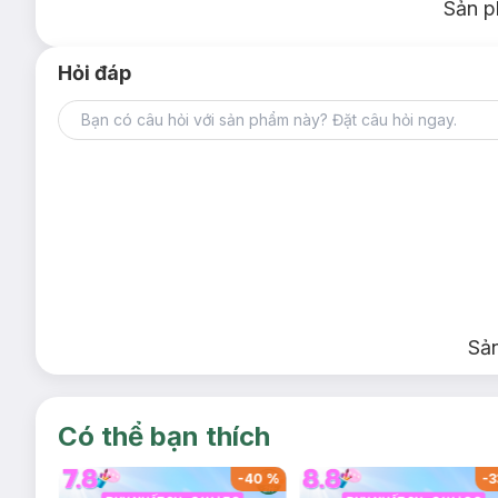
Sản p
Hỏi đáp
Sả
Có thể bạn thích
-
40
%
-
40
%
-
3