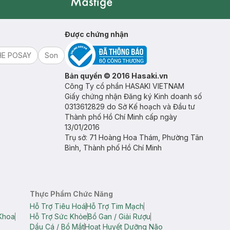
Mastige
Được chứng nhận
HE POSAY
Son
Bản quyền © 2016 Hasaki.vn
Công Ty cổ phần HASAKI VIETNAM
Giấy chứng nhận Đăng ký Kinh doanh số
0313612829 do Sở Kế hoạch và Đầu tư
Thành phố Hồ Chí Minh cấp ngày
13/01/2016
Trụ sở: 71 Hoàng Hoa Thám, Phường Tân
Bình, Thành phố Hồ Chí Minh
Thực Phẩm Chức Năng
Hỗ Trợ Tiêu Hoá
Hỗ Trợ Tim Mạch
Khoa
Hỗ Trợ Sức Khỏe
Bổ Gan / Giải Rượu
Dầu Cá / Bổ Mắt
Hoạt Huyết Dưỡng Não