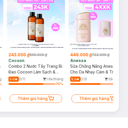
243.000 ₫
449.000 ₫
590.000 ₫
702.000 ₫
Cocoon
Anessa
m
Combo 2 Nước Tẩy Trang Bí
Sữa Chống Nắng Anessa
Đao Cocoon Làm Sạch &
Cho Da Nhạy Cảm & Trẻ Em
Giảm Dầu 500ml
60ml (Mới)
g
(57)
1.6k/tháng
(23)
394/tháng
5.0
5.0
%
74
%
64
%
Thêm giỏ hàng
Thêm giỏ hàng