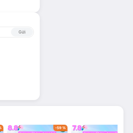
Gửi
%
-
59
%
-
36
%