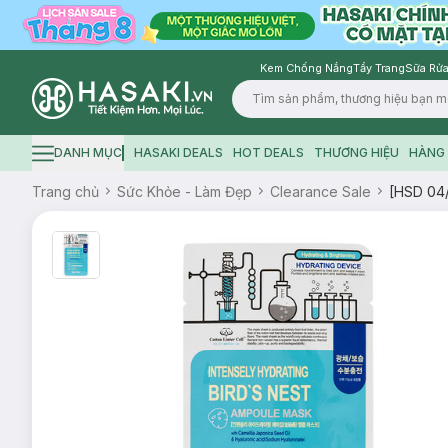
Kem Chống Nắng
Tẩy Trang
Sữa Rửa
Logo
DANH MỤC
HASAKI DEALS
HOT DEALS
THƯƠNG HIỆU
HÀNG 
Hamburger icon
Trang chủ
Sức Khỏe - Làm Đẹp
Clearance Sale
[HSD 04