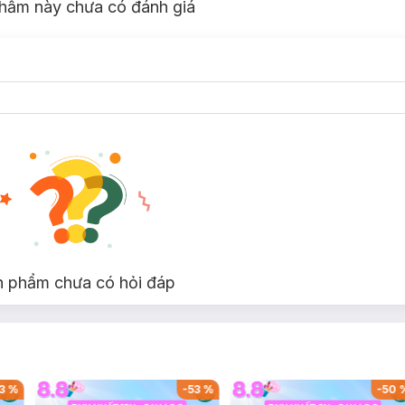
hẩm này chưa có đánh giá
n phẩm chưa có hỏi đáp
3
%
-
53
%
-
50