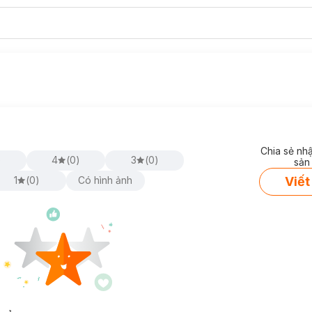
Chia sẻ nh
)
4
(
0
)
3
(
0
)
sản
Viết
1
(
0
)
Có hình ảnh