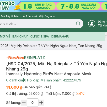
 Mặt
Tẩy tế bào chết
Ariel
Nước Giặt
Bagsmart
Đăng 
Search icon
Tài kh
T
MỚI VỀ
BÁN CHẠY
CLINIC & SPA
DERMAHAIR
/2025] Mặt Nạ Reinplatz Tổ Yến Ngăn Ngừa Nám, Tàn Nhang 25g
REINPLATZ
[HSD 04/2025] Mặt Nạ Reinplatz Tổ Yến Ngăn N
Nhang 25g
Intensely Hydrating Bird's Nest Ampoule Mask
0
đánh giá
|
0
Hỏi đáp
|
Mã sản phẩm:
422223479
14.000 ₫
(Đã bao gồm VAT)
Giá thị trường:
25.000 ₫
- Tiết kiệm:
11.000 ₫
(
44
%
)
Số lượng: