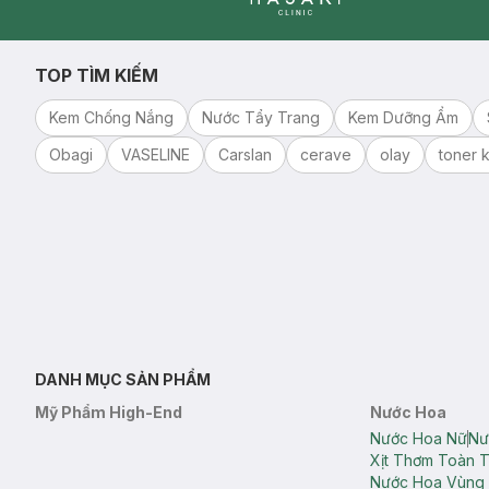
Clinic
TOP TÌM KIẾM
Kem Chống Nắng
Nước Tẩy Trang
Kem Dưỡng Ẩm
Obagi
VASELINE
Carslan
cerave
olay
toner k
DANH MỤC SẢN PHẨM
Mỹ Phẩm High-End
Nước Hoa
Nước Hoa Nữ
Nư
Xịt Thơm Toàn 
Nước Hoa Vùng 