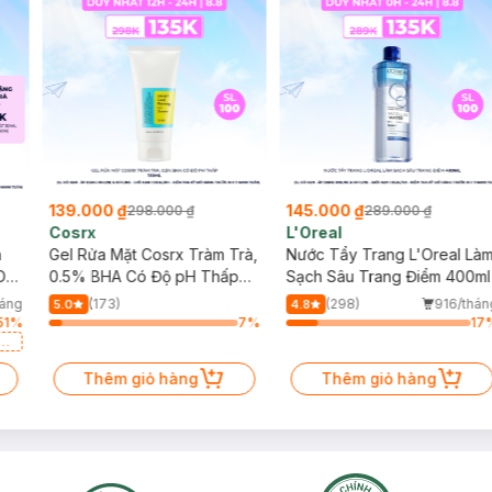
139.000 ₫
145.000 ₫
298.000 ₫
289.000 ₫
Cosrx
L'Oreal
h
Gel Rửa Mặt Cosrx Tràm Trà,
Nước Tẩy Trang L'Oreal Là
Da
0.5% BHA Có Độ pH Thấp
Sạch Sâu Trang Điểm 400ml
150ml
háng
(173)
(298)
916/thán
5.0
4.8
51
%
7
%
17
a
Thêm giỏ hàng
Thêm giỏ hàng