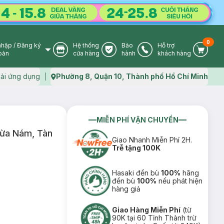
0
nhập
/
Đăng ký
Hệ thống
Bảo
Hỗ trợ
User Icon
Store Icon
Warranty Icon
Phone Icon
Cart I
oản
cửa hàng
hành
khách hàng
ải ứng dụng
Phường 8, Quận 10, Thành phố Hồ Chí Minh
Map icon
MIỄN PHÍ VẬN CHUYỂN
gừa Nám, Tàn
Giao Nhanh Miễn Phí 2H.
Trễ tặng 100K
Hasaki đền bù
100%
hãng
đền bù
100%
nếu phát hiện
hàng giả
Giao Hàng Miễn Phí
(từ
90K tại 60 Tỉnh Thành trừ