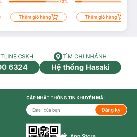
%
73
%
13
%
Thêm giỏ hàng
Thêm giỏ hàng
TLINE CSKH
TÌM CHI NHÁNH
HOTLINE CSKH
Tìm chi nhánh
00 6324
Hệ thống Hasaki
tín toàn cầu
CẬP NHẬT THÔNG TIN KHUYẾN MÃI
Đăng ký