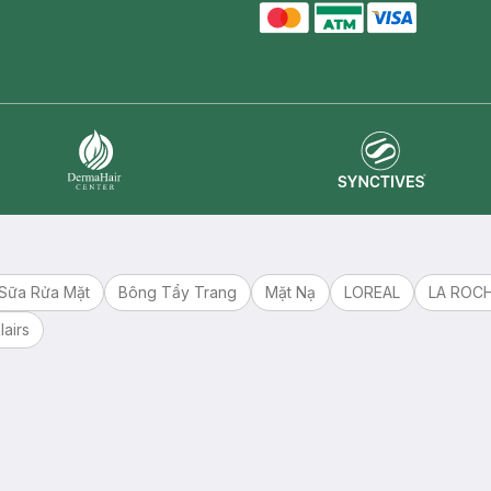
master card
ATM card
visa card
Synctives
Dermahair
Sữa Rửa Mặt
Bông Tẩy Trang
Mặt Nạ
LOREAL
LA ROC
lairs