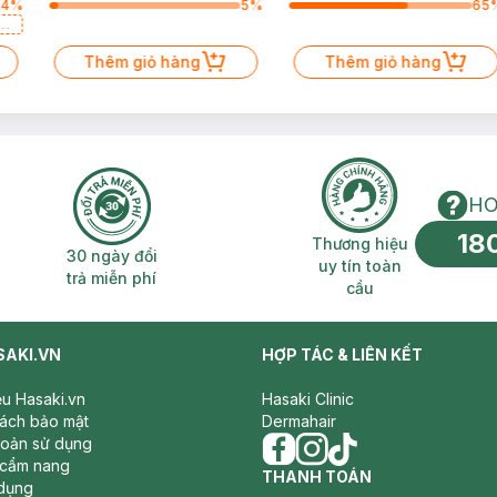
64
%
5
%
65
a
Thêm giỏ hàng
Thêm giỏ hàng
HO
18
n phí 2H
30 ngày đổi trả miễn phí
Thương hiệu uy 
Thương hiệu
30 ngày đổi
uy tín toàn
trả miễn phí
cầu
SAKI.VN
HỢP TÁC & LIÊN KẾT
iệu Hasaki.vn
Hasaki Clinic
sách bảo mật
Dermahair
hoản sử dụng
 cẩm nang
facebook
THANH TOÁN
instagram
tiktok
dụng