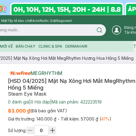
 Mặt
Tẩy tế bào chết
Ariel
Nước Giặt
Bagsmart
Đăng 
Search icon
Tài kh
T
MỚI VỀ
BÁN CHẠY
CLINIC & SPA
DERMAHAIR
/2025] Mặt Nạ Xông Hơi Mắt MegRhythm Hương Hoa Hồng 5 Miếng
MEGRHYTHM
[HSD 04/2025] Mặt Nạ Xông Hơi Mắt MegRhythm
Hồng 5 Miếng
Steam Eye Mask
0
đánh giá
|
0
Hỏi đáp
|
Mã sản phẩm:
422223519
83.000 ₫
(Đã bao gồm VAT)
Giá thị trường:
140.000 ₫
- Tiết kiệm:
57.000 ₫
(
41
%
)
Số lượng: