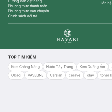
Hướng dẫn đặt hàng
Liên hệ
Phương thức thanh toán
Phương thức vận chuyển
Chính sách đổi trả
Clinic
TOP TÌM KIẾM
Kem Chống Nắng
Nước Tẩy Trang
Kem Dưỡng Ẩm
Obagi
VASELINE
Carslan
cerave
olay
toner k