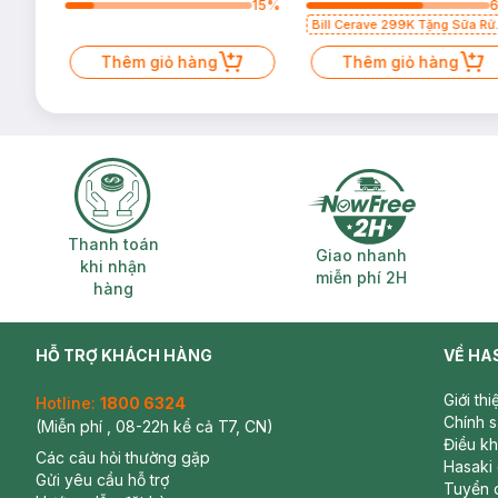
18
%
15
%
Bill Cerave 299K Tặng Sữa Rử
Mặt Cerave 30ml (SL có hạn)
Thêm giỏ hàng
Thêm giỏ hàng
Thanh toán khi nhận hàng
Giao nhanh miễ
Thanh toán
Giao nhanh
khi nhận
miễn phí 2H
hàng
HỖ TRỢ KHÁCH HÀNG
VỀ HA
Giới th
Hotline:
1800 6324
Chính 
(Miễn phí , 08-22h kể cả T7, CN)
Điều k
Các câu hỏi thường gặp
Hasaki
Gửi yêu cầu hỗ trợ
Tuyển 