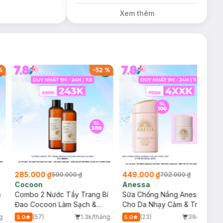
song song cả 2
Xem thêm
mẫu cũ và mới.
%
-
52
%
-
36
%
285.000 ₫
449.000 ₫
590.000 ₫
702.000 ₫
Cocoon
Anessa
m
Combo 2 Nước Tẩy Trang Bí
Sữa Chống Nắng Anessa
Đao Cocoon Làm Sạch &
Cho Da Nhạy Cảm & Trẻ Em
Giảm Dầu 500ml
60ml (Mới)
g
(57)
1.3k/tháng
(23)
394/tháng
5.0
5.0