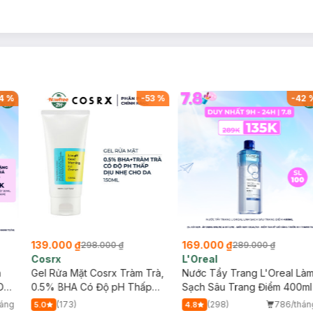
4
%
-
53
%
-
42
139.000 ₫
169.000 ₫
298.000 ₫
289.000 ₫
Cosrx
L'Oreal
h
Gel Rửa Mặt Cosrx Tràm Trà,
Nước Tẩy Trang L'Oreal Là
Da
0.5% BHA Có Độ pH Thấp
Sạch Sâu Trang Điểm 400ml
150ml
háng
(173)
(298)
786/thán
5.0
4.8