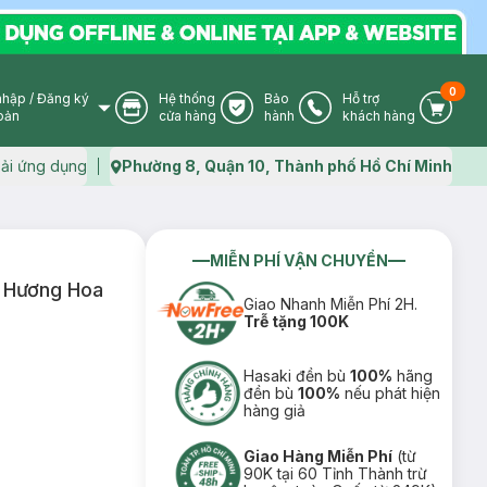
0
nhập
/
Đăng ký
Hệ thống
Bảo
Hỗ trợ
User Icon
Store Icon
Warranty Icon
Phone Icon
Cart I
oản
cửa hàng
hành
khách hàng
ải ứng dụng
Phường 8, Quận 10, Thành phố Hồ Chí Minh
Map icon
MIỄN PHÍ VẬN CHUYỂN
 Hương Hoa
Giao Nhanh Miễn Phí 2H.
Trễ tặng 100K
Hasaki đền bù
100%
hãng
đền bù
100%
nếu phát hiện
hàng giả
Giao Hàng Miễn Phí
(từ
90K tại 60 Tỉnh Thành trừ