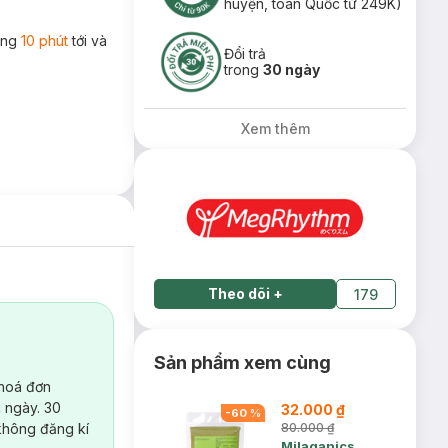
huyện, toàn Quốc từ 249K)
rong
10 phút
tới và
Đổi trả
trong
30 ngày
Xem thêm
Theo dõi
+
179
Sản phẩm xem cùng
 hoá đơn
 ngày. 30
32.000 ₫
-
60
%
không đăng kí
80.000 ₫
Milaganics