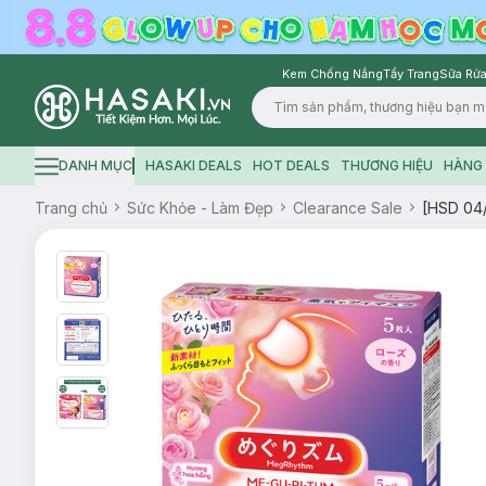
Kem Chống Nắng
Tẩy Trang
Sữa Rửa
Logo
DANH MỤC
HASAKI DEALS
HOT DEALS
THƯƠNG HIỆU
HÀNG 
Hamburger icon
Trang chủ
Sức Khỏe - Làm Đẹp
Clearance Sale
[HSD 04