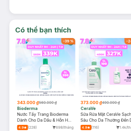
Có thể bạn thích
-
37
%
-
39
%
-
2
343.000 ₫
373.000 ₫
560.000 ₫
490.000 ₫
Bioderma
CeraVe
rma
Nước Tẩy Trang Bioderma
Sữa Rửa Mặt CeraVe Sạc
m
Dành Cho Da Dầu & Hỗn Hợp
Sâu Cho Da Thường Đến 
500ml
Dầu 473ml
/tháng
(228)
698/tháng
(116)
1.4k/t
4.9
4.9