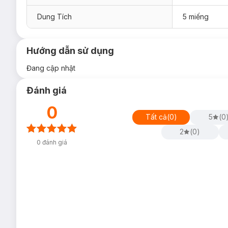
Dung Tích
5 miếng
Hướng dẫn sử dụng
Đang cập nhật
Đánh giá
0
Tất cả
(
0
)
5
(
0
2
(
0
)
0
đánh giá