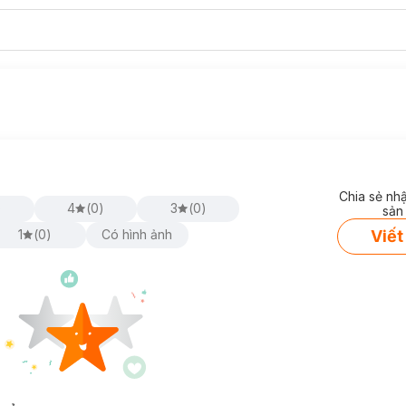
Chia sẻ nh
)
4
(
0
)
3
(
0
)
sản
Viết
1
(
0
)
Có hình ảnh