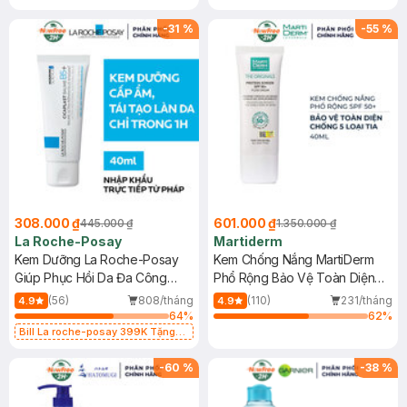
-
31
%
-
55
%
308.000 ₫
601.000 ₫
445.000 ₫
1.350.000 ₫
La Roche-Posay
Martiderm
Kem Dưỡng La Roche-Posay
Kem Chống Nắng MartiDerm
Giúp Phục Hồi Da Đa Công
Phổ Rộng Bảo Vệ Toàn Diện
Dụng 40ml
40ml
(56)
808/tháng
(110)
231/tháng
4.9
4.9
64
%
62
%
Bill La roche-posay 399K Tặng
Gel rửa mặt da dầu nhạy cảm 50ml
(SL có hạn)
-
60
%
-
38
%