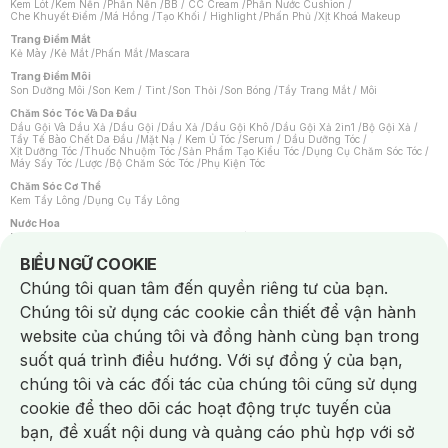
Kem Lót
/
Kem Nền
/
Phấn Nền
/
BB / CC Cream
/
Phấn Nước Cushion
/
Che Khuyết Điểm
/
Má Hồng
/
Tạo Khối / Highlight
/
Phấn Phủ
/
Xịt Khoá Makeup
Trang Điểm Mắt
Kẻ Mày
/
Kẻ Mắt
/
Phấn Mắt
/
Mascara
Trang Điểm Môi
Son Dưỡng Môi
/
Son Kem / Tint
/
Son Thỏi
/
Son Bóng
/
Tẩy Trang Mắt / Môi
Chăm Sóc Tóc Và Da Đầu
Dầu Gội Và Dầu Xả
/
Dầu Gội
/
Dầu Xả
/
Dầu Gội Khô
/
Dầu Gội Xả 2in1
/
Bộ Gội Xả
/
Tẩy Tế Bào Chết Da Đầu
/
Mặt Nạ / Kem Ủ Tóc
/
Serum / Dầu Dưỡng Tóc
/
Xịt Dưỡng Tóc
/
Thuốc Nhuộm Tóc
/
Sản Phẩm Tạo Kiểu Tóc
/
Dụng Cụ Chăm Sóc Tóc
/
Máy Sấy Tóc
/
Lược
/
Bộ Chăm Sóc Tóc
/
Phụ Kiện Tóc
Chăm Sóc Cơ Thể
Kem Tẩy Lông
/
Dụng Cụ Tẩy Lông
Nước Hoa
Nước Hoa Nữ
/
Nước Hoa Nam
/
Nước Hoa Cao Cấp
/
Xịt Thơm Toàn Thân
/
Nước Hoa Vùng Kín
Notice about cookies usage
BIỂU NGỮ COOKIE
Chăm Sóc Cá Nhân
Chúng tôi quan tâm đến quyền riêng tư của bạn.
Chống Muỗi
/
Khẩu Trang
/
Máy Massage
/
Mặt Nạ Xông Hơi
/
Nước Rửa Tay
/
Sản Phẩm Chăm Sóc Khác
/
Bàn Chải Đánh Răng
/
Bàn Chải Điện
/
Chúng tôi sử dụng các cookie cần thiết để vận hành
Hỗ Trợ Trắng Răng
/
Kem Đánh Răng
/
Máy Tăm Nước
/
Nước Súc Miệng
/
Tăm / Chỉ Nha Khoa
/
Xịt Thơm Miệng
/
Dung Dịch Vệ Sinh
/
Dưỡng Vùng Kín
/
website của chúng tôi và đồng hành cùng bạn trong
Khăn Ướt Vệ Sinh Vùng Kín
/
Băng Vệ Sinh
/
Tampon
/
Bọt Cạo Râu
/
Dao Cạo Râu
/
Máy Cạo Râu
suốt quá trình điều hướng. Với sự đồng ý của bạn,
Vấn Đề Về Da
chúng tôi và các đối tác của chúng tôi cũng sử dụng
Da Dầu / Lỗ Chân Lông To
/
Da Khô / Mất Nước
/
Da Lão Hóa
/
Da Mụn
/
Da Nhạy Cảm / Kích Ứng
/
Da Xỉn Màu
/
Thâm / Nám / Tàn Nhang
/
cookie để theo dõi các hoạt động trực tuyến của
Quầng Thâm & Bọng Mắt
/
Sẹo
/
Viêm Da Cơ Địa
bạn, đề xuất nội dung và quảng cáo phù hợp với sở
Dụng Cụ / Phụ Kiện Chăm Sóc Da
Chat i
Bông Tẩy Trang
/
Khăn Lau Mặt Khô
/
Dụng Cụ / Máy Rửa Mặt
/
Máy Chăm Sóc Da
/