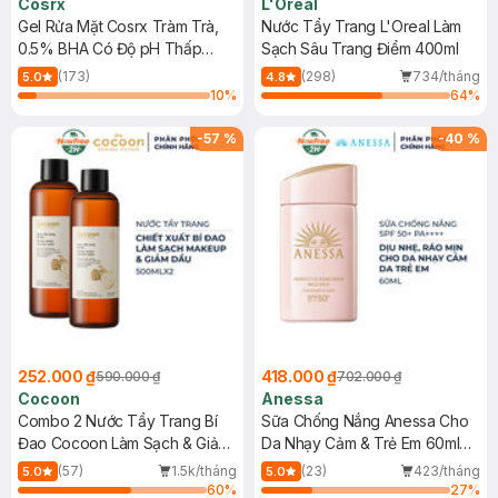
Cosrx
L'Oreal
Gel Rửa Mặt Cosrx Tràm Trà,
Nước Tẩy Trang L'Oreal Làm
0.5% BHA Có Độ pH Thấp
Sạch Sâu Trang Điểm 400ml
150ml
(173)
(298)
734/tháng
5.0
4.8
10
%
64
%
-
57
%
-
40
%
252.000 ₫
418.000 ₫
590.000 ₫
702.000 ₫
Cocoon
Anessa
Combo 2 Nước Tẩy Trang Bí
Sữa Chống Nắng Anessa Cho
Đao Cocoon Làm Sạch & Giảm
Da Nhạy Cảm & Trẻ Em 60ml
Dầu 500ml
(Mới)
(57)
1.5k/tháng
(23)
423/tháng
5.0
5.0
60
%
27
%