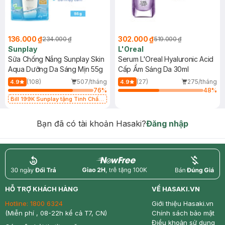
136.000 ₫
302.000 ₫
234.000 ₫
519.000 ₫
Sunplay
L'Oreal
Sữa Chống Nắng Sunplay Skin
Serum L'Oreal Hyaluronic Acid
Aqua Dưỡng Da Sáng Mịn 55g
Cấp Ẩm Sáng Da 30ml
(108)
507/tháng
(27)
275/tháng
4.9
4.9
76
%
48
%
Bill 199K Sunplay tặng Tinh Chất
Chống Nắng 7g trị giá 30K (SL có
hạn)
Bạn đã có tài khoản Hasaki?
Đăng nhập
return
nowfree
price
HỖ TRỢ KHÁCH HÀNG
VỀ HASAKI.VN
Hotline:
1800 6324
Giới thiệu Hasaki.vn
(Miễn phí , 08-22h kể cả T7, CN)
Chính sách bảo mật
Điều khoản sử dụng