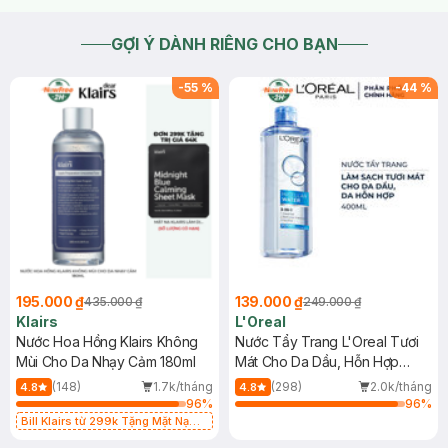
GỢI Ý DÀNH RIÊNG CHO BẠN
-
55
%
-
44
%
195.000 ₫
139.000 ₫
435.000 ₫
249.000 ₫
Klairs
L'Oreal
Nước Hoa Hồng Klairs Không
Nước Tẩy Trang L'Oreal Tươi
Mùi Cho Da Nhạy Cảm 180ml
Mát Cho Da Dầu, Hỗn Hợp
400ml
(148)
1.7k/tháng
(298)
2.0k/tháng
4.8
4.8
96
%
96
%
Bill Klairs từ 299k Tặng Mặt Nạ
Làm Dịu Da & Kiểm Soát Dầu Nhờn