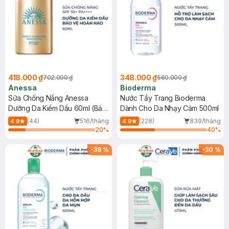
418.000 ₫
348.000 ₫
702.000 ₫
560.000 ₫
Anessa
Bioderma
Sữa Chống Nắng Anessa
Nước Tẩy Trang Bioderma
Dưỡng Da Kiềm Dầu 60ml (Bản
Dành Cho Da Nhạy Cảm 500ml
Mới)
(44)
516/tháng
(228)
839/tháng
4.9
4.9
20
%
40
%
-
38
%
-
30
%