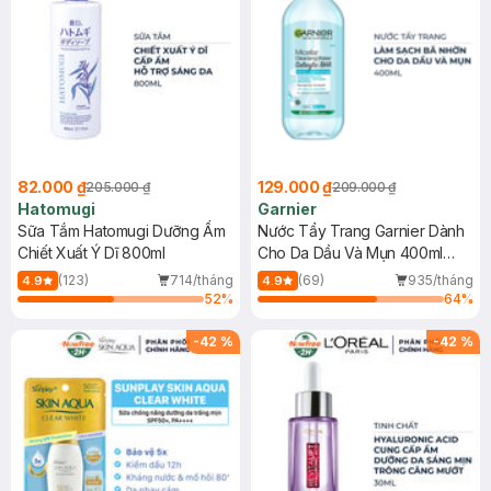
82.000 ₫
129.000 ₫
205.000 ₫
209.000 ₫
Hatomugi
Garnier
Sữa Tắm Hatomugi Dưỡng Ẩm
Nước Tẩy Trang Garnier Dành
Chiết Xuất Ý Dĩ 800ml
Cho Da Dầu Và Mụn 400ml
(Mới)
(123)
714/tháng
(69)
935/tháng
4.9
4.9
52
%
64
%
-
42
%
-
42
%