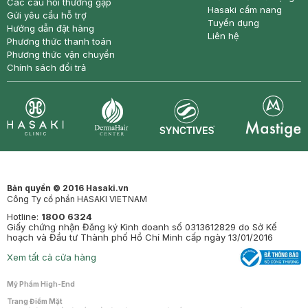
Các câu hỏi thường gặp
Hasaki cẩm nang
Gửi yêu cầu hỗ trợ
Tuyển dụng
Hướng dẫn đặt hàng
Liên hệ
Phương thức thanh toán
Phương thức vận chuyển
Chính sách đổi trả
Synctives
Clinic
Dermahair
Mastige
Bản quyền © 2016 Hasaki.vn
Công Ty cổ phần HASAKI VIETNAM
Hotline:
1800 6324
Giấy chứng nhận Đăng ký Kinh doanh số 0313612829 do Sở Kế
hoạch và Đầu tư Thành phố Hồ Chí Minh cấp ngày 13/01/2016
Xem tất cả cửa hàng
Mỹ Phẩm High-End
Trang Điểm Mặt