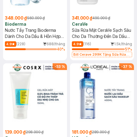
348.000 ₫
341.000 ₫
560.000 ₫
490.000 ₫
Bioderma
CeraVe
Nước Tẩy Trang Bioderma
Sữa Rửa Mặt CeraVe Sạch Sâu
Dành Cho Da Dầu & Hỗn Hợp
Cho Da Thường Đến Da Dầu
500ml
473ml
(228)
688/tháng
(116)
1.5k/tháng
4.9
4.9
40
%
51
%
Bill Cerave 299K Tặng Sữa Rửa
Mặt Cerave 30ml (SL có hạn)
-
53
%
-
37
%
139.000 ₫
181.000 ₫
298.000 ₫
289.000 ₫