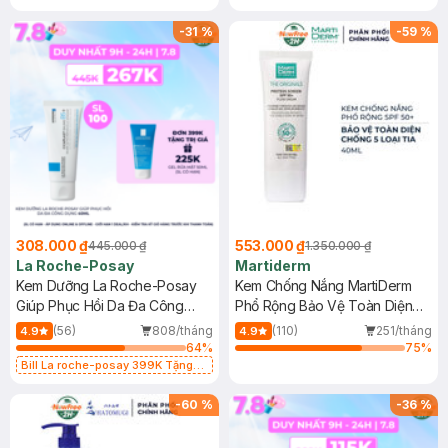
-
31
%
-
59
%
308.000 ₫
553.000 ₫
445.000 ₫
1.350.000 ₫
La Roche-Posay
Martiderm
Kem Dưỡng La Roche-Posay
Kem Chống Nắng MartiDerm
Giúp Phục Hồi Da Đa Công
Phổ Rộng Bảo Vệ Toàn Diện
Dụng 40ml
40ml
(56)
808/tháng
(110)
251/tháng
4.9
4.9
64
%
75
%
Bill La roche-posay 399K Tặng
Gel rửa mặt da dầu nhạy cảm 50ml
(SL có hạn)
-
60
%
-
36
%