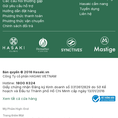
Các câu hỏi thường gặp
Hasaki cẩm nang
Gửi yêu cầu hỗ trợ
Tuyển dụng
Hướng dẫn đặt hàng
Liên hệ
Phương thức thanh toán
Phương thức vận chuyển
Chính sách đổi trả
Synctives
Clinic
Dermahair
Mastige
Bản quyền © 2016 Hasaki.vn
Công Ty cổ phần HASAKI VIETNAM
Hotline:
1800 6324
Giấy chứng nhận Đăng ký Kinh doanh số 0313612829 do Sở Kế
hoạch và Đầu tư Thành phố Hồ Chí Minh cấp ngày 13/01/2016
Xem tất cả cửa hàng
Mỹ Phẩm High-End
Trang Điểm Mặt