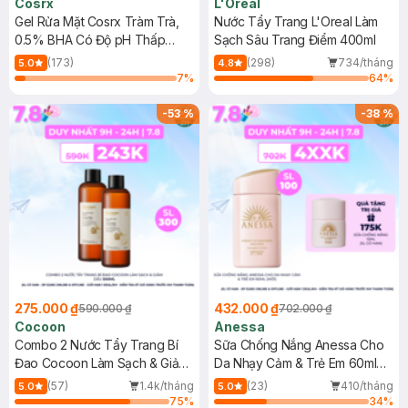
Cosrx
L'Oreal
Gel Rửa Mặt Cosrx Tràm Trà,
Nước Tẩy Trang L'Oreal Làm
0.5% BHA Có Độ pH Thấp
Sạch Sâu Trang Điểm 400ml
150ml
(173)
(298)
734/tháng
5.0
4.8
7
%
64
%
-
53
%
-
38
%
275.000 ₫
432.000 ₫
590.000 ₫
702.000 ₫
Cocoon
Anessa
Combo 2 Nước Tẩy Trang Bí
Sữa Chống Nắng Anessa Cho
Đao Cocoon Làm Sạch & Giảm
Da Nhạy Cảm & Trẻ Em 60ml
Dầu 500ml
(Mới)
(57)
1.4k/tháng
(23)
410/tháng
5.0
5.0
75
%
34
%