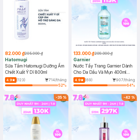
82.000 ₫
133.000 ₫
205.000 ₫
209.000 ₫
Hatomugi
Garnier
Sữa Tắm Hatomugi Dưỡng Ẩm
Nước Tẩy Trang Garnier Dành
Chiết Xuất Ý Dĩ 800ml
Cho Da Dầu Và Mụn 400ml
(Mới)
(123)
714/tháng
(69)
907/tháng
4.9
4.9
52
%
64
%
-
35
%
-
42
%