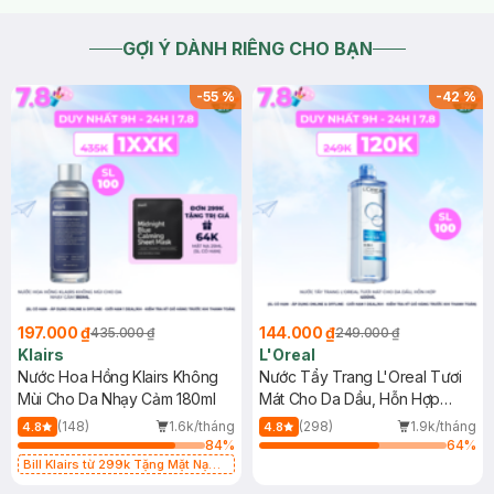
GỢI Ý DÀNH RIÊNG CHO BẠN
-
55
%
-
42
%
197.000 ₫
144.000 ₫
435.000 ₫
249.000 ₫
Klairs
L'Oreal
Nước Hoa Hồng Klairs Không
Nước Tẩy Trang L'Oreal Tươi
Mùi Cho Da Nhạy Cảm 180ml
Mát Cho Da Dầu, Hỗn Hợp
400ml
(148)
1.6k/tháng
(298)
1.9k/tháng
4.8
4.8
84
%
64
%
Bill Klairs từ 299k Tặng Mặt Nạ
Làm Dịu Da & Kiểm Soát Dầu Nhờn