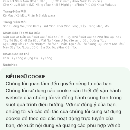
Kem Lót
/
Kem Nền
/
Phấn Nền
/
BB / CC Cream
/
Phấn Nước Cushion
/
Che Khuyết Điểm
/
Má Hồng
/
Tạo Khối / Highlight
/
Phấn Phủ
/
Xịt Khoá Makeup
Trang Điểm Mắt
Kẻ Mày
/
Kẻ Mắt
/
Phấn Mắt
/
Mascara
Trang Điểm Môi
Son Dưỡng Môi
/
Son Kem / Tint
/
Son Thỏi
/
Son Bóng
/
Tẩy Trang Mắt / Môi
Chăm Sóc Tóc Và Da Đầu
Dầu Gội Và Dầu Xả
/
Dầu Gội
/
Dầu Xả
/
Dầu Gội Khô
/
Dầu Gội Xả 2in1
/
Bộ Gội Xả
/
Tẩy Tế Bào Chết Da Đầu
/
Mặt Nạ / Kem Ủ Tóc
/
Serum / Dầu Dưỡng Tóc
/
Xịt Dưỡng Tóc
/
Thuốc Nhuộm Tóc
/
Sản Phẩm Tạo Kiểu Tóc
/
Dụng Cụ Chăm Sóc Tóc
/
Máy Sấy Tóc
/
Lược
/
Bộ Chăm Sóc Tóc
/
Phụ Kiện Tóc
Chăm Sóc Cơ Thể
Kem Tẩy Lông
/
Dụng Cụ Tẩy Lông
Nước Hoa
Nước Hoa Nữ
/
Nước Hoa Nam
/
Nước Hoa Cao Cấp
/
Xịt Thơm Toàn Thân
/
Nước Hoa Vùng Kín
Notice about cookies usage
BIỂU NGỮ COOKIE
Chăm Sóc Cá Nhân
Chúng tôi quan tâm đến quyền riêng tư của bạn.
Chống Muỗi
/
Khẩu Trang
/
Máy Massage
/
Mặt Nạ Xông Hơi
/
Nước Rửa Tay
/
Sản Phẩm Chăm Sóc Khác
/
Bàn Chải Đánh Răng
/
Bàn Chải Điện
/
Chúng tôi sử dụng các cookie cần thiết để vận hành
Hỗ Trợ Trắng Răng
/
Kem Đánh Răng
/
Máy Tăm Nước
/
Nước Súc Miệng
/
Tăm / Chỉ Nha Khoa
/
Xịt Thơm Miệng
/
Dung Dịch Vệ Sinh
/
Dưỡng Vùng Kín
/
website của chúng tôi và đồng hành cùng bạn trong
Khăn Ướt Vệ Sinh Vùng Kín
/
Băng Vệ Sinh
/
Tampon
/
Bọt Cạo Râu
/
Dao Cạo Râu
/
Máy Cạo Râu
suốt quá trình điều hướng. Với sự đồng ý của bạn,
Vấn Đề Về Da
chúng tôi và các đối tác của chúng tôi cũng sử dụng
Da Dầu / Lỗ Chân Lông To
/
Da Khô / Mất Nước
/
Da Lão Hóa
/
Da Mụn
/
Da Nhạy Cảm / Kích Ứng
/
Da Xỉn Màu
/
Thâm / Nám / Tàn Nhang
/
cookie để theo dõi các hoạt động trực tuyến của
Quầng Thâm & Bọng Mắt
/
Sẹo
/
Viêm Da Cơ Địa
bạn, đề xuất nội dung và quảng cáo phù hợp với sở
Dụng Cụ / Phụ Kiện Chăm Sóc Da
Chat i
Bông Tẩy Trang
/
Khăn Lau Mặt Khô
/
Dụng Cụ / Máy Rửa Mặt
/
Máy Chăm Sóc Da
/