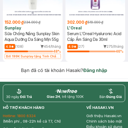
152.000 ₫
302.000 ₫
234.000 ₫
519.000 ₫
Sunplay
L'Oreal
Sữa Chống Nắng Sunplay Skin
Serum L'Oreal Hyaluronic Acid
Aqua Dưỡng Da Sáng Mịn 55g
Cấp Ẩm Sáng Da 30ml
(108)
454/tháng
(27)
275/tháng
4.9
4.9
48
%
46
%
Bill 199K Sunplay tặng Tinh Chất
Chống Nắng 7g trị giá 30K (SL có
hạn)
Bạn đã có tài khoản Hasaki?
Đăng nhập
return
nowfree
price
HỖ TRỢ KHÁCH HÀNG
VỀ HASAKI.VN
Hotline:
1800 6324
Giới thiệu Hasaki.vn
(Miễn phí , 08-22h kể cả T7, CN)
Chính sách bảo mật
Điều khoản sử dụng