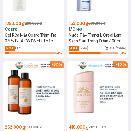
139.000 ₫
153.000 ₫
298.000 ₫
289.000 ₫
Cosrx
L'Oreal
Gel Rửa Mặt Cosrx Tràm Trà,
Nước Tẩy Trang L'Oreal Làm
0.5% BHA Có Độ pH Thấp
Sạch Sâu Trang Điểm 400ml
150ml
(173)
(298)
868/tháng
5.0
4.8
9
%
64
%
-
57
%
-
40
%
252.000 ₫
418.000 ₫
590.000 ₫
702.000 ₫