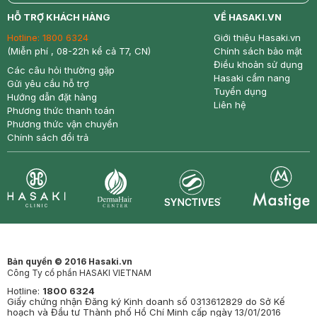
return
nowfree
price
HỖ TRỢ KHÁCH HÀNG
VỀ HASAKI.VN
Hotline:
1800 6324
Giới thiệu Hasaki.vn
(Miễn phí , 08-22h kể cả T7, CN)
Chính sách bảo mật
Điều khoản sử dụng
Các câu hỏi thường gặp
Hasaki cẩm nang
Gửi yêu cầu hỗ trợ
Tuyển dụng
Hướng dẫn đặt hàng
Liên hệ
Phương thức thanh toán
Phương thức vận chuyển
Chính sách đổi trả
Synctives
Clinic
Dermahair
Mastige
Bản quyền © 2016 Hasaki.vn
Công Ty cổ phần HASAKI VIETNAM
Hotline:
1800 6324
Giấy chứng nhận Đăng ký Kinh doanh số 0313612829 do Sở Kế
hoạch và Đầu tư Thành phố Hồ Chí Minh cấp ngày 13/01/2016