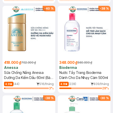
Chống Nắng Cho Da Nhạy Cảm
Gel rửa mặt da dầu nhạy cảm 50ml
SPF 50+ 20ml (SL Có Hạn)
(SL có hạn)
-
40
%
-
38
%
418.000 ₫
348.000 ₫
702.000 ₫
560.000 ₫
Anessa
Bioderma
Sữa Chống Nắng Anessa
Nước Tẩy Trang Bioderma
Dưỡng Da Kiềm Dầu 60ml (Bản
Dành Cho Da Nhạy Cảm 500ml
Mới)
(44)
516/tháng
(228)
839/tháng
4.9
4.9
3
%
28
%
-
38
%
-
30
%