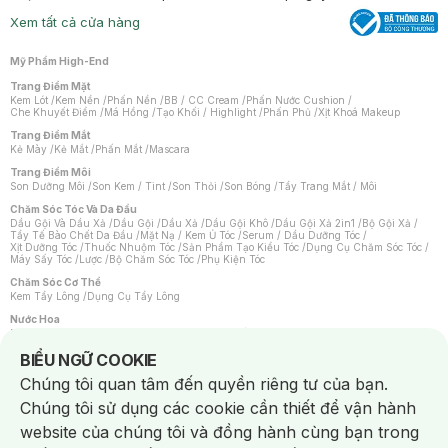
Xem tất cả cửa hàng
Mỹ Phẩm High-End
Trang Điểm Mặt
Kem Lót
/
Kem Nền
/
Phấn Nền
/
BB / CC Cream
/
Phấn Nước Cushion
/
Che Khuyết Điểm
/
Má Hồng
/
Tạo Khối / Highlight
/
Phấn Phủ
/
Xịt Khoá Makeup
Trang Điểm Mắt
Kẻ Mày
/
Kẻ Mắt
/
Phấn Mắt
/
Mascara
Trang Điểm Môi
Son Dưỡng Môi
/
Son Kem / Tint
/
Son Thỏi
/
Son Bóng
/
Tẩy Trang Mắt / Môi
Chăm Sóc Tóc Và Da Đầu
Dầu Gội Và Dầu Xả
/
Dầu Gội
/
Dầu Xả
/
Dầu Gội Khô
/
Dầu Gội Xả 2in1
/
Bộ Gội Xả
/
Tẩy Tế Bào Chết Da Đầu
/
Mặt Nạ / Kem Ủ Tóc
/
Serum / Dầu Dưỡng Tóc
/
Xịt Dưỡng Tóc
/
Thuốc Nhuộm Tóc
/
Sản Phẩm Tạo Kiểu Tóc
/
Dụng Cụ Chăm Sóc Tóc
/
Máy Sấy Tóc
/
Lược
/
Bộ Chăm Sóc Tóc
/
Phụ Kiện Tóc
Chăm Sóc Cơ Thể
Kem Tẩy Lông
/
Dụng Cụ Tẩy Lông
Nước Hoa
Nước Hoa Nữ
/
Nước Hoa Nam
/
Nước Hoa Cao Cấp
/
Xịt Thơm Toàn Thân
/
Nước Hoa Vùng Kín
Notice about cookies usage
BIỂU NGỮ COOKIE
Chăm Sóc Cá Nhân
Chúng tôi quan tâm đến quyền riêng tư của bạn.
Chống Muỗi
/
Khẩu Trang
/
Máy Massage
/
Mặt Nạ Xông Hơi
/
Nước Rửa Tay
/
Sản Phẩm Chăm Sóc Khác
/
Bàn Chải Đánh Răng
/
Bàn Chải Điện
/
Chúng tôi sử dụng các cookie cần thiết để vận hành
Hỗ Trợ Trắng Răng
/
Kem Đánh Răng
/
Máy Tăm Nước
/
Nước Súc Miệng
/
Tăm / Chỉ Nha Khoa
/
Xịt Thơm Miệng
/
Dung Dịch Vệ Sinh
/
Dưỡng Vùng Kín
/
website của chúng tôi và đồng hành cùng bạn trong
Khăn Ướt Vệ Sinh Vùng Kín
/
Băng Vệ Sinh
/
Tampon
/
Bọt Cạo Râu
/
Dao Cạo Râu
/
Máy Cạo Râu