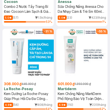
Cocoon
Anessa
Combo 2 Nước Tẩy Trang Bí
Sữa Chống Nắng Anessa Cho
Đao Cocoon Làm Sạch & Giảm
Da Nhạy Cảm & Trẻ Em 60ml
Dầu 500ml
(Mới)
(57)
1.5k/tháng
(23)
423/tháng
5.0
5.0
53
%
1
%
-
31
%
-
55
%
308.000 ₫
601.000 ₫
445.000 ₫
1.350.000 ₫
La Roche-Posay
Martiderm
Kem Dưỡng La Roche-Posay
Kem Chống Nắng MartiDerm
Giúp Phục Hồi Da Đa Công
Phổ Rộng Bảo Vệ Toàn Diện
Dụng 40ml
40ml
(56)
808/tháng
(110)
231/tháng
4.9
4.9
64
%
62
%