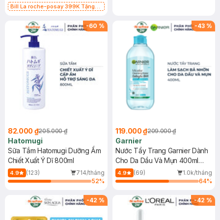
Bill La roche-posay 399K Tặng
Gel rửa mặt da dầu nhạy cảm 50ml
(SL có hạn)
-
60
%
-
43
%
82.000 ₫
119.000 ₫
205.000 ₫
209.000 ₫
Hatomugi
Garnier
Sữa Tắm Hatomugi Dưỡng Ẩm
Nước Tẩy Trang Garnier Dành
Chiết Xuất Ý Dĩ 800ml
Cho Da Dầu Và Mụn 400ml
(Mới)
(123)
714/tháng
(69)
1.0k/tháng
4.9
4.9
52
%
64
%
-
42
%
-
42
%