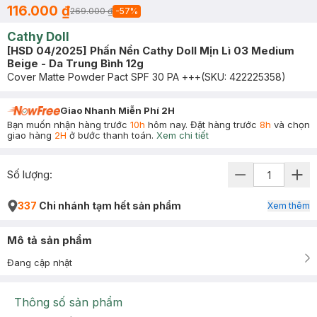
116.000 ₫
269.000 ₫
-
57
%
Cathy Doll
[HSD 04/2025] Phấn Nền Cathy Doll Mịn Lì 03 Medium
Beige - Da Trung Bình 12g
Cover Matte Powder Pact SPF 30 PA +++
(SKU:
422225358
)
Giao Nhanh Miễn Phí 2H
Bạn muốn nhận hàng trước
10h
hôm nay. Đặt hàng trước
8h
và chọn
giao hàng
2H
ở bước thanh toán.
Xem chi tiết
Số lượng:
337
Chi nhánh tạm hết sản phẩm
Xem thêm
Mô tả sản phẩm
Đang cập nhật
Thông số sản phẩm