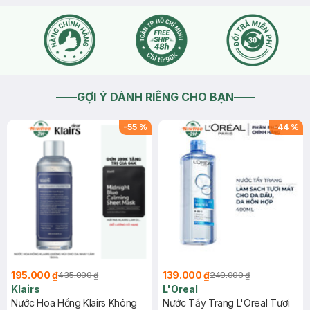
GỢI Ý DÀNH RIÊNG CHO BẠN
-
55
%
-
44
%
195.000 ₫
139.000 ₫
435.000 ₫
249.000 ₫
Klairs
L'Oreal
Nước Hoa Hồng Klairs Không
Nước Tẩy Trang L'Oreal Tươi