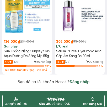
136.000 ₫
302.000 ₫
234.000 ₫
519.000 ₫
Sunplay
L'Oreal
Sữa Chống Nắng Sunplay Skin
Serum L'Oreal Hyaluronic Acid
Aqua Dưỡng Da Sáng Mịn 55g
Cấp Ẩm Sáng Da 30ml
(108)
507/tháng
(27)
275/tháng
4.9
4.9
56
%
46
%
Bill 199K Sunplay tặng Tinh Chất
Chống Nắng 7g trị giá 30K (SL có
hạn)
Bạn đã có tài khoản Hasaki?
Đăng nhập