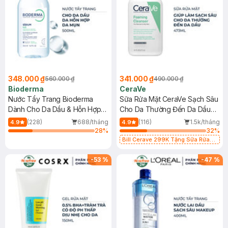
348.000 ₫
341.000 ₫
560.000 ₫
490.000 ₫
Bioderma
CeraVe
Nước Tẩy Trang Bioderma
Sữa Rửa Mặt CeraVe Sạch Sâu
Dành Cho Da Dầu & Hỗn Hợp
Cho Da Thường Đến Da Dầu
500ml
473ml
(228)
688/tháng
(116)
1.5k/tháng
4.9
4.9
28
%
32
%
Bill Cerave 299K Tặng Sữa Rửa
Mặt Cerave 30ml (SL có hạn)
-
53
%
-
47
%