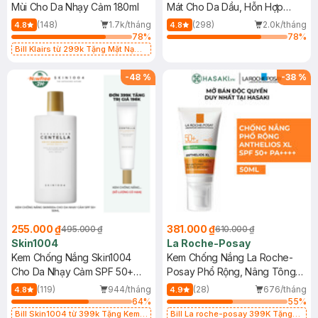
Mùi Cho Da Nhạy Cảm 180ml
Mát Cho Da Dầu, Hỗn Hợp
400ml
(148)
1.7k/tháng
(298)
2.0k/tháng
4.8
4.8
78
%
78
%
Bill Klairs từ 299k Tặng Mặt Nạ
Làm Dịu Da & Kiểm Soát Dầu Nhờn
25ml (SL Có Hạn)
-
48
%
-
38
%
255.000 ₫
381.000 ₫
495.000 ₫
610.000 ₫
Skin1004
La Roche-Posay
Kem Chống Nắng Skin1004
Kem Chống Nắng La Roche-
Cho Da Nhạy Cảm SPF 50+
Posay Phổ Rộng, Nâng Tông
50ml
Kiềm Dầu 50ml
(119)
944/tháng
(28)
676/tháng
4.8
4.9
64
%
55
%
Bill Skin1004 từ 399k Tặng Kem
Bill La roche-posay 399K Tặng