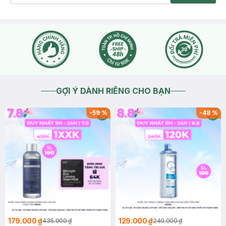
GỢI Ý DÀNH RIÊNG CHO BẠN
-
59
%
-
48
%
179.000 ₫
129.000 ₫
435.000 ₫
249.000 ₫