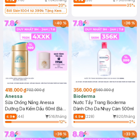
4.8
4.9
20
%
35
%
Bill Skin1004 từ 399k Tặng Kem
Chống Nắng Cho Da Nhạy Cảm
SPF 50+ 20ml (SL Có Hạn)
-
40
%
-
36
%
418.000 ₫
356.000 ₫
702.000 ₫
560.000 ₫
Anessa
Bioderma
Sữa Chống Nắng Anessa
Nước Tẩy Trang Bioderma
Dưỡng Da Kiềm Dầu 60ml (Bản
Dành Cho Da Nhạy Cảm 500ml
Mới)
(44)
516/tháng
(228)
820/tháng
4.9
4.9
12
%
2
%
-
36
%
-
33
%