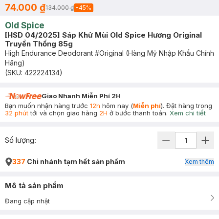
74.000 ₫
134.000 ₫
-
45
%
Old Spice
[HSD 04/2025] Sáp Khử Mùi Old Spice Hương Original
Truyền Thống 85g
High Endurance Deodorant #Original (Hàng Mỹ Nhập Khẩu Chính
Hãng)
(SKU:
422224134
)
Giao Nhanh Miễn Phí 2H
Bạn muốn nhận hàng trước
12h
hôm nay (
Miễn phí
). Đặt hàng trong
32 phút
tới và chọn giao hàng
2H
ở bước thanh toán.
Xem chi tiết
Số lượng:
337
Chi nhánh tạm hết sản phẩm
Xem thêm
Mô tả sản phẩm
Đang cập nhật