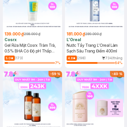
139.000 ₫
181.000 ₫
298.000 ₫
289.000 ₫
Cosrx
L'Oreal
Gel Rửa Mặt Cosrx Tràm Trà,
Nước Tẩy Trang L'Oreal Làm
0.5% BHA Có Độ pH Thấp
Sạch Sâu Trang Điểm 400ml
150ml
(173)
(298)
734/tháng
5.0
4.8
7
%
64
%
-
59
%
-
40
%