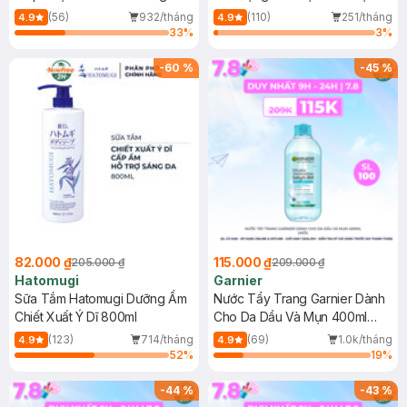
Dụng 40ml
40ml
(56)
932/tháng
(110)
251/tháng
4.9
4.9
33
%
3
%
-
60
%
-
45
%
82.000 ₫
115.000 ₫
205.000 ₫
209.000 ₫
Hatomugi
Garnier
Sữa Tắm Hatomugi Dưỡng Ẩm
Nước Tẩy Trang Garnier Dành
Chiết Xuất Ý Dĩ 800ml
Cho Da Dầu Và Mụn 400ml
(Mới)
(123)
714/tháng
(69)
1.0k/tháng
4.9
4.9
52
%
19
%
-
44
%
-
43
%