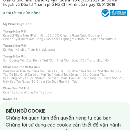
Giấy chứng nhận Đăng ký Kinh doanh số 0313612829 do Sở Kế
hoạch và Đầu tư Thành phố Hồ Chí Minh cấp ngày 13/01/2016
Xem tất cả cửa hàng
Mỹ Phẩm High-End
Trang Điểm Mặt
Kem Lót
/
Kem Nền
/
Phấn Nền
/
BB / CC Cream
/
Phấn Nước Cushion
/
Che Khuyết Điểm
/
Má Hồng
/
Tạo Khối / Highlight
/
Phấn Phủ
/
Xịt Khoá Makeup
Trang Điểm Mắt
Kẻ Mày
/
Kẻ Mắt
/
Phấn Mắt
/
Mascara
Trang Điểm Môi
Son Dưỡng Môi
/
Son Kem / Tint
/
Son Thỏi
/
Son Bóng
/
Tẩy Trang Mắt / Môi
Chăm Sóc Tóc Và Da Đầu
Dầu Gội Và Dầu Xả
/
Dầu Gội
/
Dầu Xả
/
Dầu Gội Khô
/
Dầu Gội Xả 2in1
/
Bộ Gội Xả
/
Tẩy Tế Bào Chết Da Đầu
/
Mặt Nạ / Kem Ủ Tóc
/
Serum / Dầu Dưỡng Tóc
/
Xịt Dưỡng Tóc
/
Thuốc Nhuộm Tóc
/
Sản Phẩm Tạo Kiểu Tóc
/
Dụng Cụ Chăm Sóc Tóc
/
Máy Sấy Tóc
/
Lược
/
Bộ Chăm Sóc Tóc
/
Phụ Kiện Tóc
Chăm Sóc Cơ Thể
Kem Tẩy Lông
/
Dụng Cụ Tẩy Lông
Nước Hoa
Nước Hoa Nữ
/
Nước Hoa Nam
/
Nước Hoa Cao Cấp
/
Xịt Thơm Toàn Thân
/
Nước Hoa Vùng Kín
Notice about cookies usage
BIỂU NGỮ COOKIE
Chăm Sóc Cá Nhân
Chúng tôi quan tâm đến quyền riêng tư của bạn.
Chống Muỗi
/
Khẩu Trang
/
Máy Massage
/
Mặt Nạ Xông Hơi
/
Nước Rửa Tay
/
Sản Phẩm Chăm Sóc Khác
/
Bàn Chải Đánh Răng
/
Bàn Chải Điện
/
Chúng tôi sử dụng các cookie cần thiết để vận hành
Hỗ Trợ Trắng Răng
/
Kem Đánh Răng
/
Máy Tăm Nước
/
Nước Súc Miệng
/
Tăm / Chỉ Nha Khoa
/
Xịt Thơm Miệng
/
Dung Dịch Vệ Sinh
/
Dưỡng Vùng Kín
/