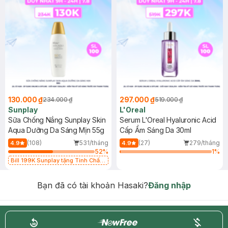
130.000 ₫
297.000 ₫
234.000 ₫
519.000 ₫
Sunplay
L'Oreal
Sữa Chống Nắng Sunplay Skin
Serum L'Oreal Hyaluronic Acid
Aqua Dưỡng Da Sáng Mịn 55g
Cấp Ẩm Sáng Da 30ml
(108)
531/tháng
(27)
279/tháng
4.9
4.9
52
%
1
%
Bill 199K Sunplay tặng Tinh Chất
Chống Nắng 7g trị giá 30K (SL có
hạn)
Bạn đã có tài khoản Hasaki?
Đăng nhập