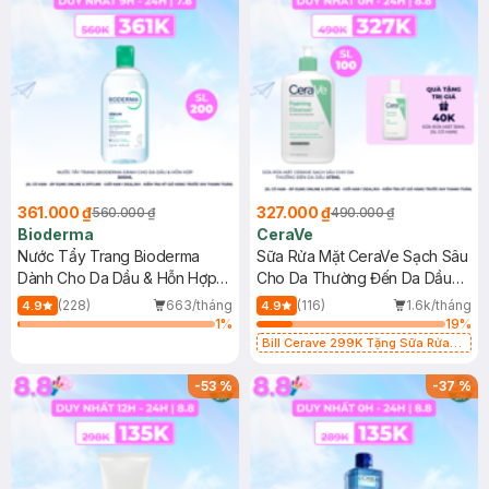
361.000 ₫
327.000 ₫
560.000 ₫
490.000 ₫
Bioderma
CeraVe
Nước Tẩy Trang Bioderma
Sữa Rửa Mặt CeraVe Sạch Sâu
Dành Cho Da Dầu & Hỗn Hợp
Cho Da Thường Đến Da Dầu
500ml
473ml
(228)
663/tháng
(116)
1.6k/tháng
4.9
4.9
1
%
19
%
Bill Cerave 299K Tặng Sữa Rửa
Mặt Cerave 30ml (SL có hạn)
-
53
%
-
37
%