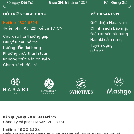
return
nowfree
price
HỖ TRỢ KHÁCH HÀNG
VỀ HASAKI.VN
Hotline:
1800 6324
Giới thiệu Hasaki.vn
(Miễn phí , 08-22h kể cả T7, CN)
Chính sách bảo mật
Điều khoản sử dụng
Các câu hỏi thường gặp
Hasaki cẩm nang
Gửi yêu cầu hỗ trợ
Tuyển dụng
Hướng dẫn đặt hàng
Liên hệ
Phương thức thanh toán
Phương thức vận chuyển
Chính sách đổi trả
Synctives
Clinic
Dermahair
Mastige
Bản quyền © 2016 Hasaki.vn
Công Ty cổ phần HASAKI VIETNAM
Hotline:
1800 6324