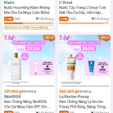
Klairs
L'Oreal
Nước Hoa Hồng Klairs Không
Nước Tẩy Trang L'Oreal Tươi
Mùi Cho Da Nhạy Cảm 180ml
Mát Cho Da Dầu, Hỗn Hợp
400ml
(148)
1.8k/tháng
(298)
2.1k/tháng
4.8
4.8
44
%
1
%
Bill Klairs từ 299k Tặng Mặt Nạ
Làm Dịu Da & Kiểm Soát Dầu Nhờn
25ml (SL Có Hạn)
-
52
%
-
43
%
237.000 ₫
350.000 ₫
495.000 ₫
610.000 ₫
Skin1004
La Roche-Posay
Kem Chống Nắng Skin1004
Kem Chống Nắng La Roche-
Cho Da Nhạy Cảm SPF 50+
Posay Phổ Rộng, Nâng Tông
50ml
Kiềm Dầu 50ml
(119)
1.0k/tháng
(28)
736/tháng