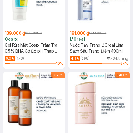
139.000 ₫
181.000 ₫
298.000 ₫
289.000 ₫
Cosrx
L'Oreal
Gel Rửa Mặt Cosrx Tràm Trà,
Nước Tẩy Trang L'Oreal Làm
0.5% BHA Có Độ pH Thấp
Sạch Sâu Trang Điểm 400ml
150ml
(173)
(298)
734/tháng
5.0
4.8
10
%
64
%
-
57
%
-
40
%