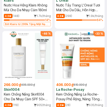
Klairs
L'Oreal
Nước Hoa Hồng Klairs Không
Nước Tẩy Trang L'Oreal Tươi
Mùi Cho Da Nhạy Cảm 180ml
Mát Cho Da Dầu, Hỗn Hợp
400ml
(148)
1.7k/tháng
(298)
1.9k/tháng
4.8
4.8
14
%
64
%
Bill Klairs từ 299k Tặng Mặt Nạ
Làm Dịu Da & Kiểm Soát Dầu Nhờn
25ml (SL Có Hạn)
-
46
%
-
33
%
266.000 ₫
406.000 ₫
495.000 ₫
610.000 ₫
Skin1004
La Roche-Posay
Kem Chống Nắng Skin1004
Kem Chống Nắng La Roche-
Cho Da Nhạy Cảm SPF 50+
Posay Phổ Rộng, Nâng Tông
50ml
Kiềm Dầu 50ml
(119)
905/tháng
(28)
635/tháng
4.8
4.9