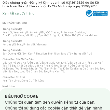
Giấy chứng nhận Đăng ký Kinh doanh số 0313612829 do Sở Kế
hoạch và Đầu tư Thành phố Hồ Chí Minh cấp ngày 13/01/2016
Xem tất cả cửa hàng
Mỹ Phẩm High-End
Trang Điểm Mặt
Kem Lót
/
Kem Nền
/
Phấn Nền
/
BB / CC Cream
/
Phấn Nước Cushion
/
Che Khuyết Điểm
/
Má Hồng
/
Tạo Khối / Highlight
/
Phấn Phủ
/
Xịt Khoá Makeup
Trang Điểm Mắt
Kẻ Mày
/
Kẻ Mắt
/
Phấn Mắt
/
Mascara
Trang Điểm Môi
Son Dưỡng Môi
/
Son Kem / Tint
/
Son Thỏi
/
Son Bóng
/
Tẩy Trang Mắt / Môi
Chăm Sóc Tóc Và Da Đầu
Dầu Gội Và Dầu Xả
/
Dầu Gội
/
Dầu Xả
/
Dầu Gội Khô
/
Dầu Gội Xả 2in1
/
Bộ Gội Xả
/
Tẩy Tế Bào Chết Da Đầu
/
Mặt Nạ / Kem Ủ Tóc
/
Serum / Dầu Dưỡng Tóc
/
Xịt Dưỡng Tóc
/
Thuốc Nhuộm Tóc
/
Sản Phẩm Tạo Kiểu Tóc
/
Dụng Cụ Chăm Sóc Tóc
/
Máy Sấy Tóc
/
Lược
/
Bộ Chăm Sóc Tóc
/
Phụ Kiện Tóc
Chăm Sóc Cơ Thể
Kem Tẩy Lông
/
Dụng Cụ Tẩy Lông
Nước Hoa
Nước Hoa Nữ
/
Nước Hoa Nam
/
Nước Hoa Cao Cấp
/
Xịt Thơm Toàn Thân
/
Nước Hoa Vùng Kín
Notice about cookies usage
BIỂU NGỮ COOKIE
Chăm Sóc Cá Nhân
Chúng tôi quan tâm đến quyền riêng tư của bạn.
Chống Muỗi
/
Khẩu Trang
/
Máy Massage
/
Mặt Nạ Xông Hơi
/
Nước Rửa Tay
/
Sản Phẩm Chăm Sóc Khác
/
Bàn Chải Đánh Răng
/
Bàn Chải Điện
/
Chúng tôi sử dụng các cookie cần thiết để vận hành
Hỗ Trợ Trắng Răng
/
Kem Đánh Răng
/
Máy Tăm Nước
/
Nước Súc Miệng
/