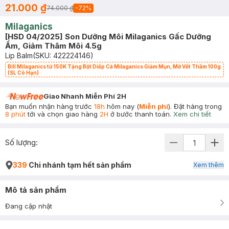
21.000 ₫
74.000 ₫
-
72
%
Milaganics
[HSD 04/2025] Son Dưỡng Môi Milaganics Gấc Dưỡng
Ẩm, Giảm Thâm Môi 4.5g
Lip Balm
(SKU:
422224146
)
Bill Milaganics từ 150K Tặng Bột Diếp Cá Milaganics Giảm Mụn, Mờ Vết Thâm 100g
(SL Có Hạn)
Giao Nhanh Miễn Phí 2H
Bạn muốn nhận hàng trước
18h
hôm nay (
Miễn phí
). Đặt hàng trong
8 phút
tới và chọn giao hàng
2H
ở bước thanh toán.
Xem chi tiết
Số lượng:
339
Chi nhánh tạm hết sản phẩm
Xem thêm
Mô tả sản phẩm
Đang cập nhật