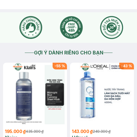
GỢI Ý DÀNH RIÊNG CHO BẠN
-
55
%
-
43
%
195.000 ₫
143.000 ₫
435.000 ₫
249.000 ₫