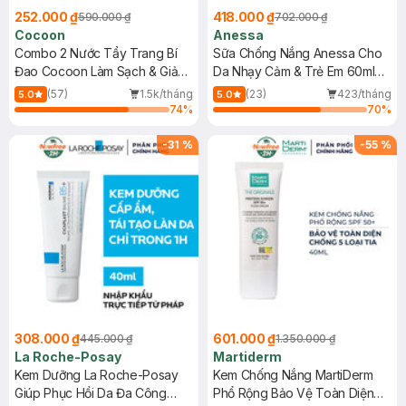
252.000 ₫
418.000 ₫
590.000 ₫
702.000 ₫
Cocoon
Anessa
Combo 2 Nước Tẩy Trang Bí
Sữa Chống Nắng Anessa Cho
Đao Cocoon Làm Sạch & Giảm
Da Nhạy Cảm & Trẻ Em 60ml
Dầu 500ml
(Mới)
(57)
1.5k/tháng
(23)
423/tháng
5.0
5.0
74
%
70
%
-
31
%
-
55
%
308.000 ₫
601.000 ₫
445.000 ₫
1.350.000 ₫
La Roche-Posay
Martiderm
Kem Dưỡng La Roche-Posay
Kem Chống Nắng MartiDerm
Giúp Phục Hồi Da Đa Công
Phổ Rộng Bảo Vệ Toàn Diện