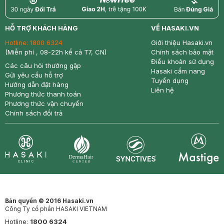
return
nowfree
price
HỖ TRỢ KHÁCH HÀNG
VỀ HASAKI.VN
Hotline:
1800 6324
Giới thiệu Hasaki.vn
(Miễn phí , 08-22h kể cả T7, CN)
Chính sách bảo mật
Điều khoản sử dụng
Các câu hỏi thường gặp
Hasaki cẩm nang
Gửi yêu cầu hỗ trợ
Tuyển dụng
Hướng dẫn đặt hàng
Liên hệ
Phương thức thanh toán
Phương thức vận chuyển
Chính sách đổi trả
Synctives
Clinic
Dermahair
Mastige
Bản quyền © 2016 Hasaki.vn
Công Ty cổ phần HASAKI VIETNAM
Hotline:
1800 6324