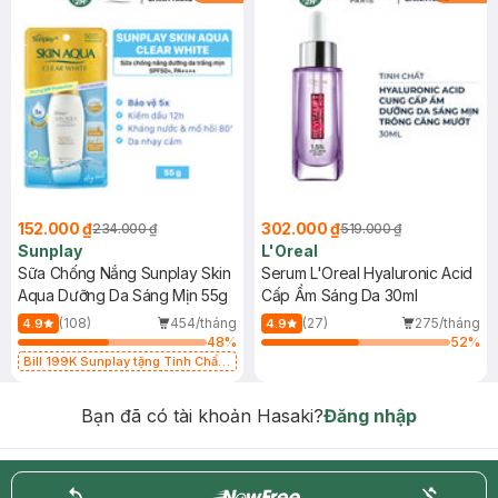
152.000 ₫
302.000 ₫
234.000 ₫
519.000 ₫
Sunplay
L'Oreal
Sữa Chống Nắng Sunplay Skin
Serum L'Oreal Hyaluronic Acid
Aqua Dưỡng Da Sáng Mịn 55g
Cấp Ẩm Sáng Da 30ml
(108)
454/tháng
(27)
275/tháng
4.9
4.9
48
%
52
%
Bill 199K Sunplay tặng Tinh Chất
Chống Nắng 7g trị giá 30K (SL có
hạn)
Bạn đã có tài khoản Hasaki?
Đăng nhập