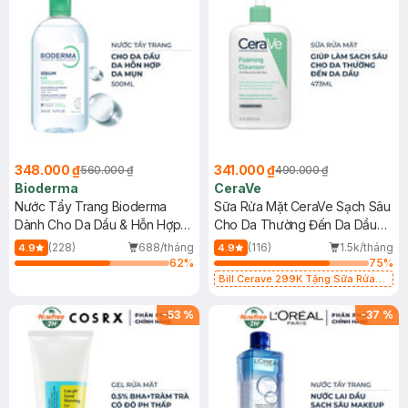
348.000 ₫
341.000 ₫
560.000 ₫
490.000 ₫
Bioderma
CeraVe
Nước Tẩy Trang Bioderma
Sữa Rửa Mặt CeraVe Sạch Sâu
Dành Cho Da Dầu & Hỗn Hợp
Cho Da Thường Đến Da Dầu
500ml
473ml
(228)
688/tháng
(116)
1.5k/tháng
4.9
4.9
62
%
75
%
Bill Cerave 299K Tặng Sữa Rửa
Mặt Cerave 30ml (SL có hạn)
-
53
%
-
37
%