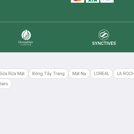
master card
ATM card
visa card
Synctives
Dermahair
Sữa Rửa Mặt
Bông Tẩy Trang
Mặt Nạ
LOREAL
LA ROC
lairs