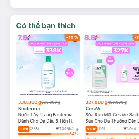
Có thể bạn thích
-
40
%
-
40
%
-
3
338.000 ₫
327.000 ₫
560.000 ₫
490.000 ₫
Bioderma
CeraVe
rma
Nước Tẩy Trang Bioderma
Sữa Rửa Mặt CeraVe Sạc
m
Dành Cho Da Dầu & Hỗn Hợp
Sâu Cho Da Thường Đến 
500ml
Dầu 473ml
/tháng
(228)
709/tháng
(116)
1.6k/t
4.9
4.9
99
%
64
%