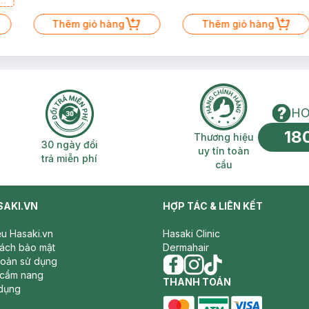
a
Thêm giỏ hàng
Thêm giỏ hàng
HO
18
n phí 2H
30 ngày đổi trả miễn phí
Thương hiệu uy 
Thương hiệu
30 ngày đổi
uy tín toàn
trả miễn phí
cầu
SAKI.VN
HỢP TÁC & LIÊN KẾT
iệu Hasaki.vn
Hasaki Clinic
sách bảo mật
Dermahair
hoản sử dụng
 cẩm nang
facebook
THANH TOÁN
instagram
tiktok
dụng