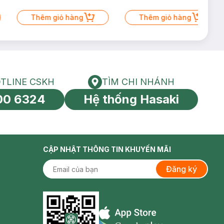
Thêm giỏ hàng
Thêm giỏ hàng
TLINE CSKH
TÌM CHI NHÁNH
HOTLINE CSKH
Tìm chi nhánh
00 6324
Hệ thống Hasaki
tín toàn cầu
CẬP NHẬT THÔNG TIN KHUYẾN MÃI
Đăng ký