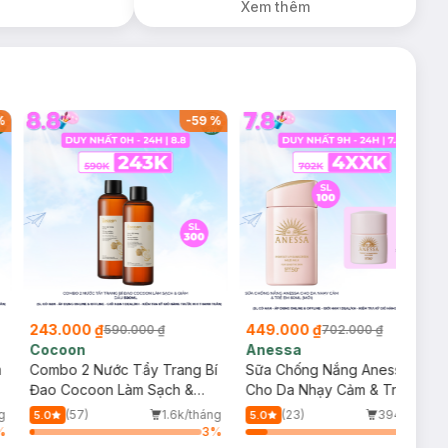
Xem thêm
%
-
59
%
-
36
%
243.000 ₫
449.000 ₫
590.000 ₫
702.000 ₫
Cocoon
Anessa
m
Combo 2 Nước Tẩy Trang Bí
Sữa Chống Nắng Anessa
Đao Cocoon Làm Sạch &
Cho Da Nhạy Cảm & Trẻ Em
Giảm Dầu 500ml
60ml (Mới)
g
(57)
1.6k/tháng
(23)
394/tháng
5.0
5.0
%
3
%
13
%