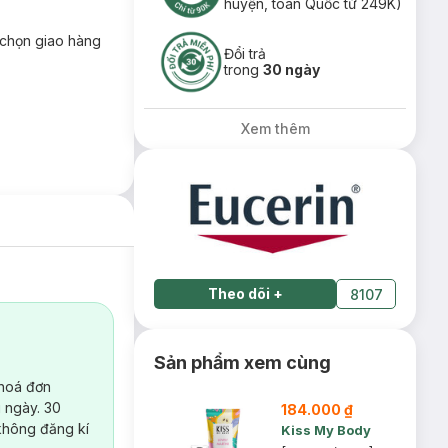
huyện, toàn Quốc từ 249K)
chọn giao hàng
Đổi trả
trong
30 ngày
Xem thêm
Theo dõi
+
8107
Sản phẩm xem cùng
 hoá đơn
 ngày. 30
184.000 ₫
không đăng kí
Kiss My Body