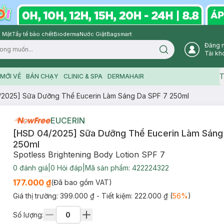
 Mặt
Tẩy tế bào chết
Bioderma
Nước Giặt
Bagsmart
Đăng 
Search icon
Tài kh
T
MỚI VỀ
BÁN CHẠY
CLINIC & SPA
DERMAHAIR
/2025] Sữa Dưỡng Thể Eucerin Làm Sáng Da SPF 7 250ml
EUCERIN
[HSD 04/2025] Sữa Dưỡng Thể Eucerin Làm Sáng
250ml
Spotless Brightening Body Lotion SPF 7
0
đánh giá
|
0
Hỏi đáp
|
Mã sản phẩm:
422224322
177.000 ₫
(Đã bao gồm VAT)
Giá thị trường:
399.000 ₫
- Tiết kiệm:
222.000 ₫
(
56
%
)
Số lượng: