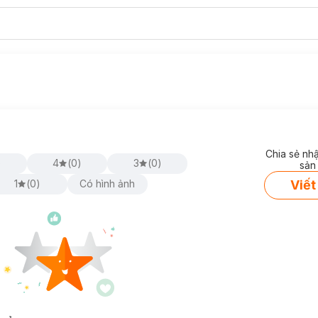
Chia sẻ nh
)
4
(
0
)
3
(
0
)
sản
Viết
1
(
0
)
Có hình ảnh