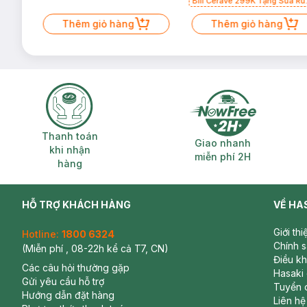
Bill Cerave 299K Tặng Sữa Rử
Mặt Cerave 30ml (SL có hạn)
Thêm giỏ hàng
Thêm giỏ hàng
Thanh toán khi nhận hàng
Giao nhanh miễ
Thanh toán
Giao nhanh
khi nhận
miễn phí 2H
hàng
HỖ TRỢ KHÁCH HÀNG
VỀ HA
Giới th
Hotline:
1800 6324
Chính 
(Miễn phí , 08-22h kể cả T7, CN)
Điều k
Các câu hỏi thường gặp
Hasaki
Gửi yêu cầu hỗ trợ
Tuyển 
Hướng dẫn đặt hàng
Liên hệ