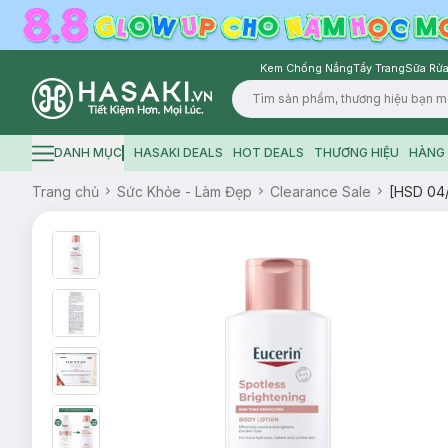
Kem Chống Nắng
Tẩy Trang
Sữa Rửa
Logo
DANH MỤC
HASAKI DEALS
HOT DEALS
THƯƠNG HIỆU
HÀNG 
Hamburger icon
Trang chủ
Sức Khỏe - Làm Đẹp
Clearance Sale
[HSD 04