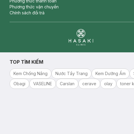
Phương thức thanh toán
Phương thức vận chuyển
Chính sách đổi trả
Clinic
TOP TÌM KIẾM
Kem Chống Nắng
Nước Tẩy Trang
Kem Dưỡng Ẩm
Obagi
VASELINE
Carslan
cerave
olay
toner k