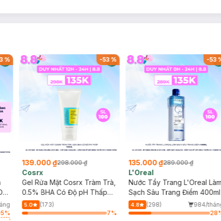
3
%
-
53
%
-
53
139.000 ₫
135.000 ₫
298.000 ₫
289.000 ₫
Cosrx
L'Oreal
h
Gel Rửa Mặt Cosrx Tràm Trà,
Nước Tẩy Trang L'Oreal Là
Da
0.5% BHA Có Độ pH Thấp
Sạch Sâu Trang Điểm 400ml
150ml
háng
(173)
(298)
984/thán
5.0
4.8
5
%
7
%
28