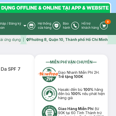
0
nhập
/
Đăng ký
Hệ thống
Bảo
Hỗ trợ
User Icon
Store Icon
Warranty Icon
Phone Icon
Cart I
oản
cửa hàng
hành
khách hàng
ải ứng dụng
Phường 8, Quận 10, Thành phố Hồ Chí Minh
Map icon
MIỄN PHÍ VẬN CHUYỂN
 Da SPF 7
Giao Nhanh Miễn Phí 2H.
Trễ tặng 100K
Hasaki đền bù
100%
hãng
đền bù
100%
nếu phát hiện
hàng giả
Giao Hàng Miễn Phí
(từ
90K tại 60 Tỉnh Thành trừ