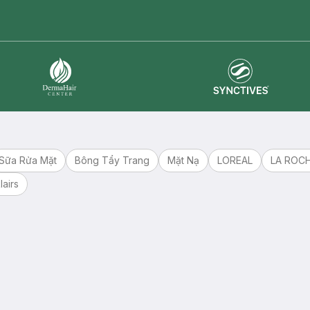
master card
ATM card
visa card
Synctives
Dermahair
Sữa Rửa Mặt
Bông Tẩy Trang
Mặt Nạ
LOREAL
LA ROC
lairs