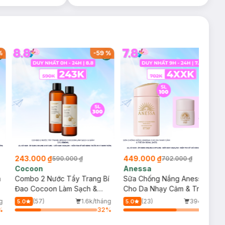
%
-
59
%
-
36
%
243.000 ₫
449.000 ₫
590.000 ₫
702.000 ₫
Cocoon
Anessa
m
Combo 2 Nước Tẩy Trang Bí
Sữa Chống Nắng Anessa
Đao Cocoon Làm Sạch &
Cho Da Nhạy Cảm & Trẻ Em
Giảm Dầu 500ml
60ml (Mới)
g
(57)
1.6k/tháng
(23)
394/tháng
5.0
5.0
%
32
%
64
%