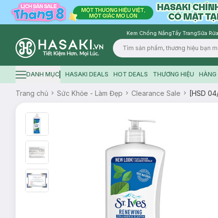
Kem Chống Nắng
Tẩy Trang
Sữa Rửa
Logo
DANH MỤC
HASAKI DEALS
HOT DEALS
THƯƠNG HIỆU
HÀNG 
Hamburger icon
Trang chủ
Sức Khỏe - Làm Đẹp
Clearance Sale
[HSD 04/