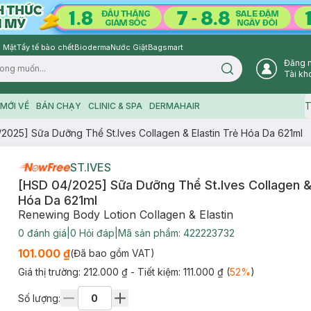
 Mặt
Tẩy tế bào chết
Bioderma
Nước Giặt
Bagsmart
Đăng 
Search icon
Tài kh
T
MỚI VỀ
BÁN CHẠY
CLINIC & SPA
DERMAHAIR
2025] Sữa Dưỡng Thể St.Ives Collagen & Elastin Trẻ Hóa Da 621ml
ST.IVES
[HSD 04/2025] Sữa Dưỡng Thể St.Ives Collagen & 
Hóa Da 621ml
Renewing Body Lotion Collagen & Elastin
0
đánh giá
|
0
Hỏi đáp
|
Mã sản phẩm:
422223732
101.000 ₫
(Đã bao gồm VAT)
Giá thị trường:
212.000 ₫
- Tiết kiệm:
111.000 ₫
(
52
%
)
Số lượng: