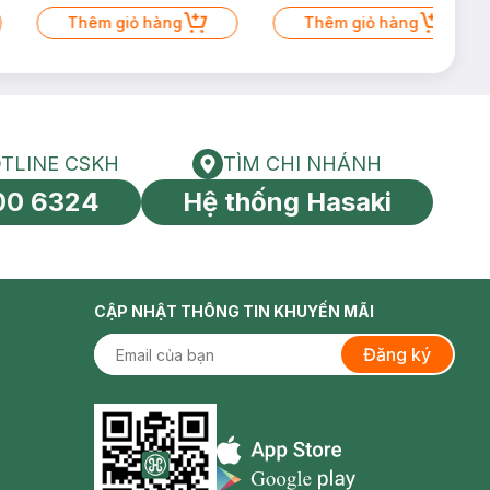
Thêm giỏ hàng
Thêm giỏ hàng
TLINE CSKH
TÌM CHI NHÁNH
HOTLINE CSKH
Tìm chi nhánh
00 6324
Hệ thống Hasaki
tín toàn cầu
CẬP NHẬT THÔNG TIN KHUYẾN MÃI
Đăng ký
Appstore icon