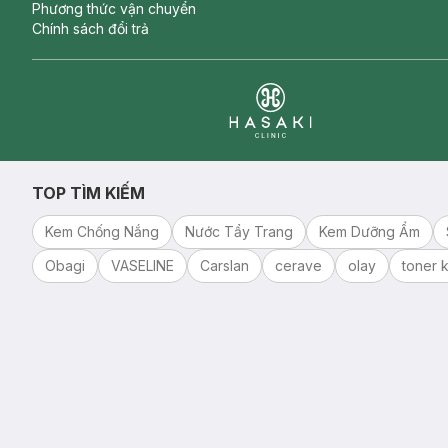
Phương thức vận chuyển
Chính sách đổi trả
Clinic
TOP TÌM KIẾM
Kem Chống Nắng
Nước Tẩy Trang
Kem Dưỡng Ẩm
Obagi
VASELINE
Carslan
cerave
olay
toner k