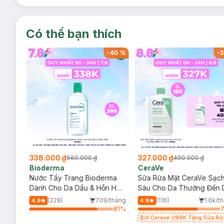
Có thể bạn thích
-
39
%
-
40
%
-
3
338.000 ₫
327.000 ₫
560.000 ₫
490.000 ₫
Bioderma
CeraVe
rma
Nước Tẩy Trang Bioderma
Sữa Rửa Mặt CeraVe Sạc
m
Dành Cho Da Dầu & Hỗn Hợp
Sâu Cho Da Thường Đến 
500ml
Dầu 473ml
/tháng
(228)
709/tháng
(116)
1.6k/t
4.9
4.9
25
%
81
%
Bill Cerave 299K Tặng Sữa Rử