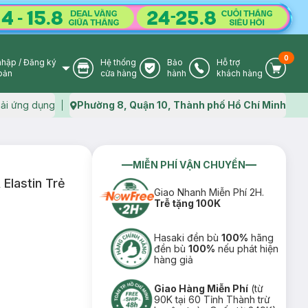
0
nhập
/
Đăng ký
Hệ thống
Bảo
Hỗ trợ
User Icon
Store Icon
Warranty Icon
Phone Icon
Cart I
oản
cửa hàng
hành
khách hàng
ải ứng dụng
Phường 8, Quận 10, Thành phố Hồ Chí Minh
Map icon
MIỄN PHÍ VẬN CHUYỂN
Elastin Trẻ
Giao Nhanh Miễn Phí 2H.
Trễ tặng 100K
Hasaki đền bù
100%
hãng
đền bù
100%
nếu phát hiện
hàng giả
Giao Hàng Miễn Phí
(từ
90K tại 60 Tỉnh Thành trừ