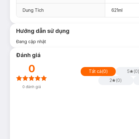
Dung Tích
621ml
Hướng dẫn sử dụng
Đang cập nhật
Đánh giá
0
Tất cả
(
0
)
5
(
0
2
(
0
)
0
đánh giá