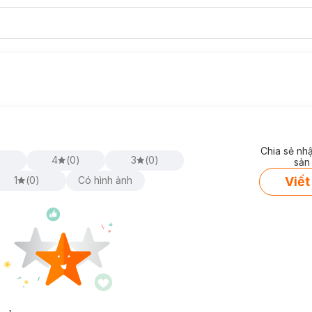
Chia sẻ nh
)
4
(
0
)
3
(
0
)
sản
Viết
1
(
0
)
Có hình ảnh