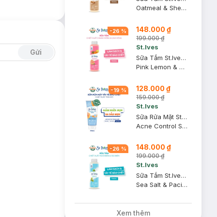
Oatmeal & Shea Butter Soothing Body Wash (New Packaging)
148.000 ₫
-
26
%
199.000 ₫
St.Ives
Gửi
Sữa Tắm St.Ives Tẩy Tế Bào Chết Hương Cam Chanh 700ml
Pink Lemon & Mandarin Orange Exfoliating Body Wash (New Packaging)
128.000 ₫
-
19
%
159.000 ₫
St.Ives
Sữa Rửa Mặt St.Ives Tẩy Tế Bào Chết Trái Mơ Ngừa Mụn 170g
Acne Control Scrub Apricot
148.000 ₫
-
26
%
199.000 ₫
St.Ives
Sữa Tắm St.Ives Tẩy Tế Bào Chết Hương Muối Biển 700ml
Sea Salt & Pacific Kelp Purifying Exfoliating Body Wash (New Packaging)
Xem thêm