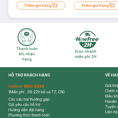
Mặt Cerave 30ml (SL có hạn)
Thêm giỏ hàng
Thêm giỏ hàng
Thanh toán khi nhận hàng
Giao nhanh miễ
Thanh toán
Giao nhanh
khi nhận
miễn phí 2H
hàng
HỖ TRỢ KHÁCH HÀNG
VỀ HA
Giới th
Hotline:
1800 6324
Chính 
(Miễn phí , 08-22h kể cả T7, CN)
Điều k
Các câu hỏi thường gặp
Hasaki
Gửi yêu cầu hỗ trợ
Tuyển 
Hướng dẫn đặt hàng
Liên hệ
Phương thức thanh toán