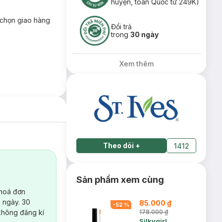
huyện, toàn Quốc từ 249K)
chọn giao hàng
Đổi trả
trong
30 ngày
Xem thêm
Theo dõi
+
1412
Sản phẩm xem cùng
 hoá đơn
 ngày. 30
85.000 ₫
-
52
%
không đăng kí
178.000 ₫
Silkygirl