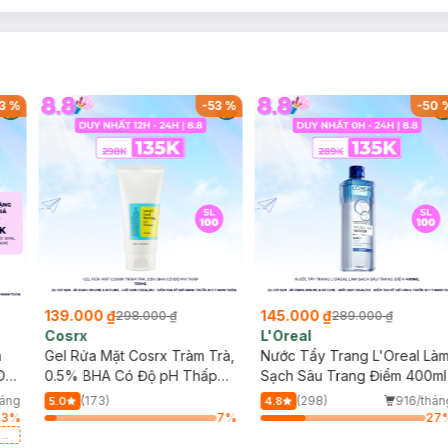
3
%
-
53
%
-
50
139.000 ₫
145.000 ₫
298.000 ₫
289.000 ₫
Cosrx
L'Oreal
h
Gel Rửa Mặt Cosrx Tràm Trà,
Nước Tẩy Trang L'Oreal Là
Da
0.5% BHA Có Độ pH Thấp
Sạch Sâu Trang Điểm 400ml
150ml
háng
(173)
(298)
916/thán
5.0
4.8
73
%
7
%
27
a