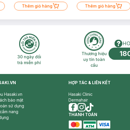
Thêm giỏ hàng
Thêm giỏ hàng
HO
18
n phí 2H
30 ngày đổi trả miễn phí
Thương hiệu uy 
Thương hiệu
30 ngày đổi
uy tín toàn
trả miễn phí
cầu
SAKI.VN
HỢP TÁC & LIÊN KẾT
iệu Hasaki.vn
Hasaki Clinic
sách bảo mật
Dermahair
hoản sử dụng
 cẩm nang
facebook
THANH TOÁN
instagram
tiktok
dụng