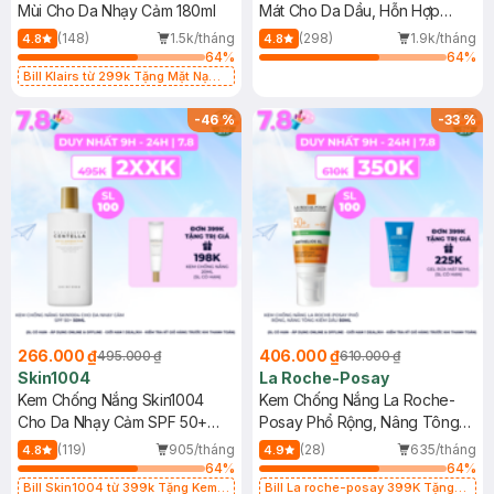
Mùi Cho Da Nhạy Cảm 180ml
Mát Cho Da Dầu, Hỗn Hợp
400ml
(148)
1.5k/tháng
(298)
1.9k/tháng
4.8
4.8
64
%
64
%
Bill Klairs từ 299k Tặng Mặt Nạ
Làm Dịu Da & Kiểm Soát Dầu Nhờn
25ml (SL Có Hạn)
-
46
%
-
33
%
266.000 ₫
406.000 ₫
495.000 ₫
610.000 ₫
Skin1004
La Roche-Posay
Kem Chống Nắng Skin1004
Kem Chống Nắng La Roche-
Cho Da Nhạy Cảm SPF 50+
Posay Phổ Rộng, Nâng Tông
50ml
Kiềm Dầu 50ml
(119)
905/tháng
(28)
635/tháng
4.8
4.9
64
%
64
%
Bill Skin1004 từ 399k Tặng Kem
Bill La roche-posay 399K Tặng