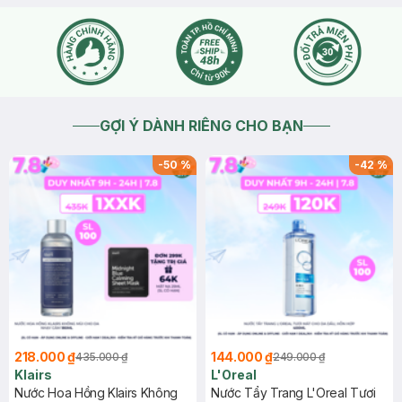
GỢI Ý DÀNH RIÊNG CHO BẠN
-
50
%
-
42
%
218.000 ₫
144.000 ₫
435.000 ₫
249.000 ₫
Klairs
L'Oreal
Nước Hoa Hồng Klairs Không
Nước Tẩy Trang L'Oreal Tươi