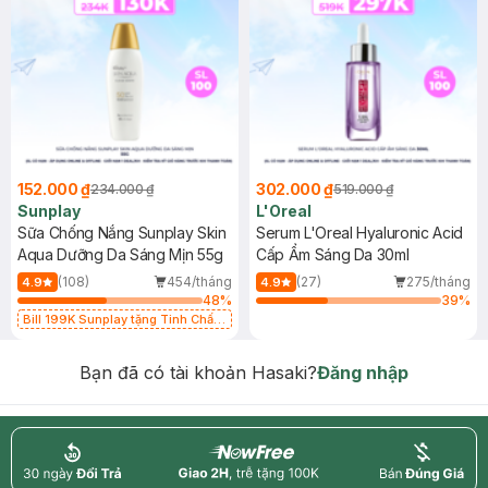
152.000 ₫
302.000 ₫
234.000 ₫
519.000 ₫
Sunplay
L'Oreal
Sữa Chống Nắng Sunplay Skin
Serum L'Oreal Hyaluronic Acid
Aqua Dưỡng Da Sáng Mịn 55g
Cấp Ẩm Sáng Da 30ml
(108)
454/tháng
(27)
275/tháng
4.9
4.9
48
%
39
%
Bill 199K Sunplay tặng Tinh Chất
Chống Nắng 7g trị giá 30K (SL có
hạn)
Bạn đã có tài khoản Hasaki?
Đăng nhập