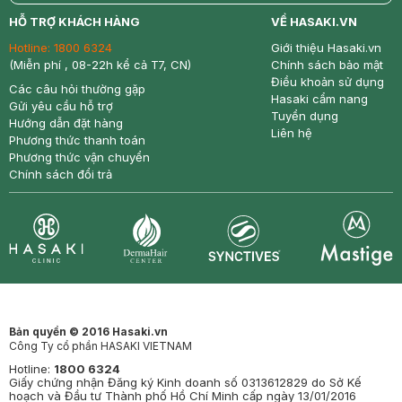
return
nowfree
price
HỖ TRỢ KHÁCH HÀNG
VỀ HASAKI.VN
Hotline:
1800 6324
Giới thiệu Hasaki.vn
(Miễn phí , 08-22h kể cả T7, CN)
Chính sách bảo mật
Điều khoản sử dụng
Các câu hỏi thường gặp
Hasaki cẩm nang
Gửi yêu cầu hỗ trợ
Tuyển dụng
Hướng dẫn đặt hàng
Liên hệ
Phương thức thanh toán
Phương thức vận chuyển
Chính sách đổi trả
Synctives
Clinic
Dermahair
Mastige
Bản quyền © 2016 Hasaki.vn
Công Ty cổ phần HASAKI VIETNAM
Hotline:
1800 6324
Giấy chứng nhận Đăng ký Kinh doanh số 0313612829 do Sở Kế
hoạch và Đầu tư Thành phố Hồ Chí Minh cấp ngày 13/01/2016