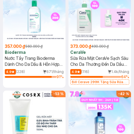
357.000 ₫
373.000 ₫
560.000 ₫
490.000 ₫
Bioderma
CeraVe
Nước Tẩy Trang Bioderma
Sữa Rửa Mặt CeraVe Sạch Sâu
Dành Cho Da Dầu & Hỗn Hợp
Cho Da Thường Đến Da Dầu
500ml
473ml
(228)
671/tháng
(116)
1.4k/tháng
4.9
4.9
91
%
64
%
Bill Cerave 299K Tặng Sữa Rửa
Mặt Cerave 30ml (SL có hạn)
-
53
%
-
42
%