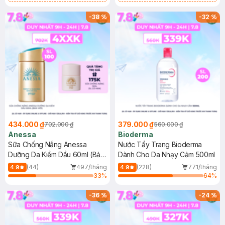
Chống Nắng Cho Da Nhạy Cảm
Gel rửa mặt da dầu nhạy cảm 50ml
SPF 50+ 20ml (SL Có Hạn)
(SL có hạn)
-
38
%
-
32
%
434.000 ₫
379.000 ₫
702.000 ₫
560.000 ₫
Anessa
Bioderma
Sữa Chống Nắng Anessa
Nước Tẩy Trang Bioderma
Dưỡng Da Kiềm Dầu 60ml (Bản
Dành Cho Da Nhạy Cảm 500ml
Mới)
(44)
497/tháng
(228)
771/tháng
4.9
4.9
33
%
64
%
-
36
%
-
24
%