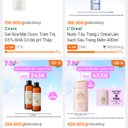
139.000 ₫
169.000 ₫
298.000 ₫
289.000 ₫
Cosrx
L'Oreal
Gel Rửa Mặt Cosrx Tràm Trà,
Nước Tẩy Trang L'Oreal Làm
0.5% BHA Có Độ pH Thấp
Sạch Sâu Trang Điểm 400ml
150ml
(173)
(298)
786/tháng
5.0
4.8
5
%
57
%
-
57
%
-
38
%
254.000 ₫
434.000 ₫
590.000 ₫
702.000 ₫