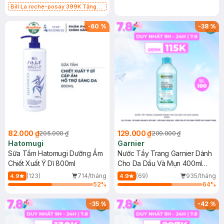
Bill La roche-posay 399K Tặng
Gel rửa mặt da dầu nhạy cảm 50ml
(SL có hạn)
-
60
%
-
38
%
82.000 ₫
129.000 ₫
205.000 ₫
209.000 ₫
Hatomugi
Garnier
Sữa Tắm Hatomugi Dưỡng Ẩm
Nước Tẩy Trang Garnier Dành
Chiết Xuất Ý Dĩ 800ml
Cho Da Dầu Và Mụn 400ml
(Mới)
(123)
714/tháng
(69)
935/tháng
4.9
4.9
52
%
64
%
-
35
%
-
42
%