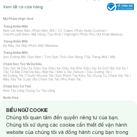
Xem tất cả cửa hàng
Mỹ Phẩm High-End
Trang Điểm Mặt
Kem Lót
/
Kem Nền
/
Phấn Nền
/
BB / CC Cream
/
Phấn Nước Cushion
/
Che Khuyết Điểm
/
Má Hồng
/
Tạo Khối / Highlight
/
Phấn Phủ
/
Xịt Khoá Makeup
Trang Điểm Mắt
Kẻ Mày
/
Kẻ Mắt
/
Phấn Mắt
/
Mascara
Trang Điểm Môi
Son Dưỡng Môi
/
Son Kem / Tint
/
Son Thỏi
/
Son Bóng
/
Tẩy Trang Mắt / Môi
Chăm Sóc Tóc Và Da Đầu
Dầu Gội Và Dầu Xả
/
Dầu Gội
/
Dầu Xả
/
Dầu Gội Khô
/
Dầu Gội Xả 2in1
/
Bộ Gội Xả
/
Tẩy Tế Bào Chết Da Đầu
/
Mặt Nạ / Kem Ủ Tóc
/
Serum / Dầu Dưỡng Tóc
/
Xịt Dưỡng Tóc
/
Thuốc Nhuộm Tóc
/
Sản Phẩm Tạo Kiểu Tóc
/
Dụng Cụ Chăm Sóc Tóc
/
Máy Sấy Tóc
/
Lược
/
Bộ Chăm Sóc Tóc
/
Phụ Kiện Tóc
Chăm Sóc Cơ Thể
Kem Tẩy Lông
/
Dụng Cụ Tẩy Lông
Nước Hoa
Nước Hoa Nữ
/
Nước Hoa Nam
/
Nước Hoa Cao Cấp
/
Xịt Thơm Toàn Thân
/
Nước Hoa Vùng Kín
Notice about cookies usage
BIỂU NGỮ COOKIE
Chăm Sóc Cá Nhân
Chúng tôi quan tâm đến quyền riêng tư của bạn.
Chống Muỗi
/
Khẩu Trang
/
Máy Massage
/
Mặt Nạ Xông Hơi
/
Nước Rửa Tay
/
Sản Phẩm Chăm Sóc Khác
/
Bàn Chải Đánh Răng
/
Bàn Chải Điện
/
Chúng tôi sử dụng các cookie cần thiết để vận hành
Hỗ Trợ Trắng Răng
/
Kem Đánh Răng
/
Máy Tăm Nước
/
Nước Súc Miệng
/
Tăm / Chỉ Nha Khoa
/
Xịt Thơm Miệng
/
Dung Dịch Vệ Sinh
/
Dưỡng Vùng Kín
/
website của chúng tôi và đồng hành cùng bạn trong
Khăn Ướt Vệ Sinh Vùng Kín
/
Băng Vệ Sinh
/
Tampon
/
Bọt Cạo Râu
/
Dao Cạo Râu
/
Máy Cạo Râu