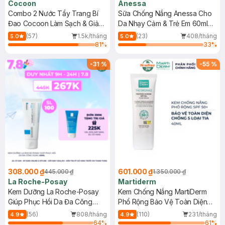
Cocoon
Anessa
Combo 2 Nước Tẩy Trang Bí
Sữa Chống Nắng Anessa Cho
Đao Cocoon Làm Sạch & Giảm
Da Nhạy Cảm & Trẻ Em 60ml
Dầu 500ml
(Mới)
(57)
1.5k/tháng
(23)
408/tháng
5.0
5.0
81
%
33
%
-
31
%
-
55
%
308.000 ₫
601.000 ₫
445.000 ₫
1.350.000 ₫
La Roche-Posay
Martiderm
Kem Dưỡng La Roche-Posay
Kem Chống Nắng MartiDerm
Giúp Phục Hồi Da Đa Công
Phổ Rộng Bảo Vệ Toàn Diện
Dụng 40ml
40ml
(56)
808/tháng
(110)
231/tháng
4.9
4.9
64
%
61
%