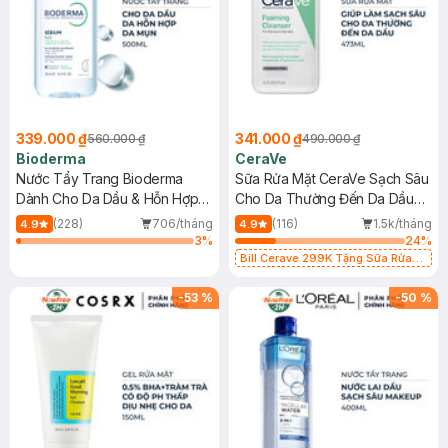
339.000 ₫
341.000 ₫
560.000 ₫
490.000 ₫
Bioderma
CeraVe
Nước Tẩy Trang Bioderma
Sữa Rửa Mặt CeraVe Sạch Sâu
Dành Cho Da Dầu & Hỗn Hợp
Cho Da Thường Đến Da Dầu
500ml
473ml
(228)
706/tháng
(116)
1.5k/tháng
4.9
4.9
3
%
24
%
Bill Cerave 299K Tặng Sữa Rửa
Mặt Cerave 30ml (SL có hạn)
-
53
%
-
50
%