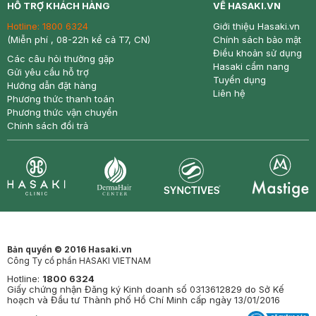
HỖ TRỢ KHÁCH HÀNG
VỀ HASAKI.VN
Hotline:
1800 6324
Giới thiệu Hasaki.vn
(Miễn phí , 08-22h kể cả T7, CN)
Chính sách bảo mật
Điều khoản sử dụng
Các câu hỏi thường gặp
Hasaki cẩm nang
Gửi yêu cầu hỗ trợ
Tuyển dụng
Hướng dẫn đặt hàng
Liên hệ
Phương thức thanh toán
Phương thức vận chuyển
Chính sách đổi trả
Synctives
Clinic
Dermahair
Mastige
Bản quyền © 2016 Hasaki.vn
Công Ty cổ phần HASAKI VIETNAM
Hotline:
1800 6324
Giấy chứng nhận Đăng ký Kinh doanh số 0313612829 do Sở Kế
hoạch và Đầu tư Thành phố Hồ Chí Minh cấp ngày 13/01/2016