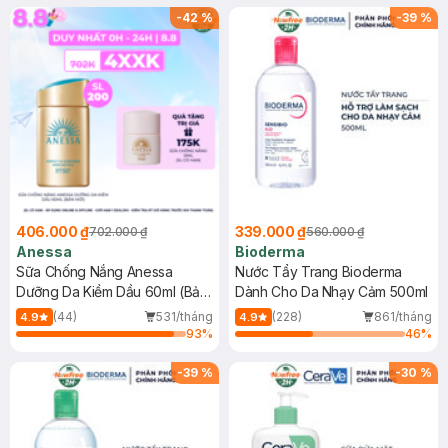
SPF 50+ 20ml (SL Có Hạn)
(SL có hạn)
-
42
%
-
39
%
406.000 ₫
339.000 ₫
702.000 ₫
560.000 ₫
Anessa
Bioderma
Sữa Chống Nắng Anessa
Nước Tẩy Trang Bioderma
Dưỡng Da Kiềm Dầu 60ml (Bản
Dành Cho Da Nhạy Cảm 500ml
Mới)
(44)
531/tháng
(228)
861/tháng
4.9
4.9
93
%
46
%
-
39
%
-
30
%