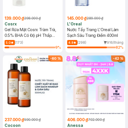
139.000 ₫
145.000 ₫
298.000 ₫
289.000 ₫
Cosrx
L'Oreal
Gel Rửa Mặt Cosrx Tràm Trà,
Nước Tẩy Trang L'Oreal Làm
0.5% BHA Có Độ pH Thấp
Sạch Sâu Trang Điểm 400ml
150ml
(173)
(298)
916/tháng
5.0
4.8
9
%
82
%
-
60
%
-
42
%
237.000 ₫
406.000 ₫
590.000 ₫
702.000 ₫
Cocoon
Anessa