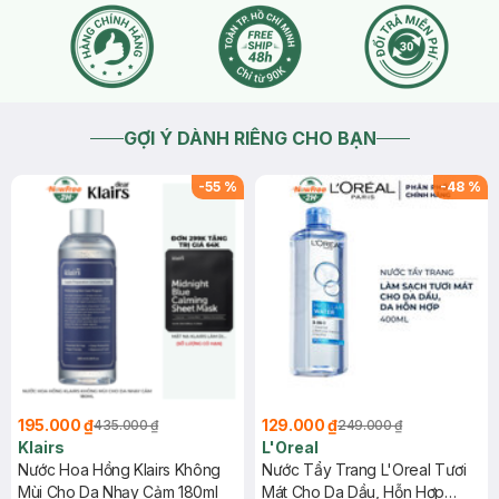
GỢI Ý DÀNH RIÊNG CHO BẠN
-
55
%
-
48
%
195.000 ₫
129.000 ₫
435.000 ₫
249.000 ₫
Klairs
L'Oreal
Nước Hoa Hồng Klairs Không
Nước Tẩy Trang L'Oreal Tươi
Mùi Cho Da Nhạy Cảm 180ml
Mát Cho Da Dầu, Hỗn Hợp