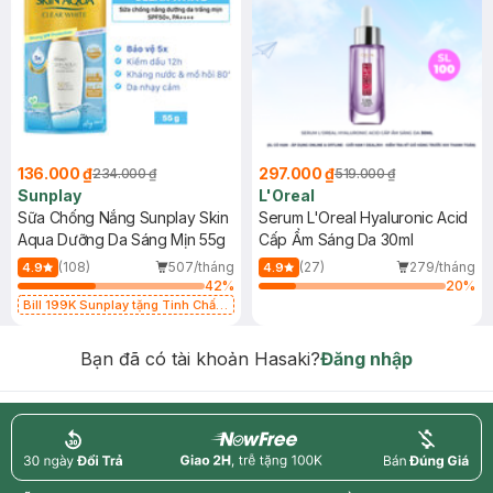
136.000 ₫
297.000 ₫
234.000 ₫
519.000 ₫
Sunplay
L'Oreal
Sữa Chống Nắng Sunplay Skin
Serum L'Oreal Hyaluronic Acid
Aqua Dưỡng Da Sáng Mịn 55g
Cấp Ẩm Sáng Da 30ml
(108)
507/tháng
(27)
279/tháng
4.9
4.9
42
%
20
%
Bill 199K Sunplay tặng Tinh Chất
Chống Nắng 7g trị giá 30K (SL có
hạn)
Bạn đã có tài khoản Hasaki?
Đăng nhập
return
nowfree
price