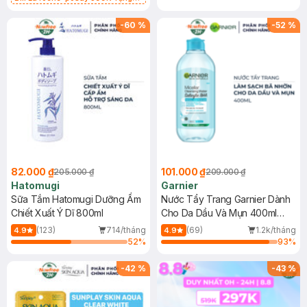
Gel rửa mặt da dầu nhạy cảm 50ml
(SL có hạn)
-
60
%
-
52
%
82.000 ₫
101.000 ₫
205.000 ₫
209.000 ₫
Hatomugi
Garnier
Sữa Tắm Hatomugi Dưỡng Ẩm
Nước Tẩy Trang Garnier Dành
Chiết Xuất Ý Dĩ 800ml
Cho Da Dầu Và Mụn 400ml
(Mới)
(123)
714/tháng
(69)
1.2k/tháng
4.9
4.9
52
%
93
%
-
42
%
-
43
%