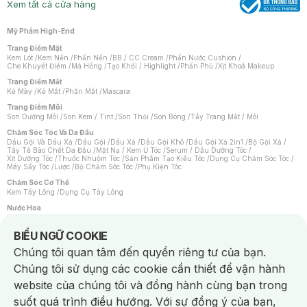
Xem tất cả cửa hàng
Mỹ Phẩm High-End
Trang Điểm Mặt
Kem Lót
/
Kem Nền
/
Phấn Nền
/
BB / CC Cream
/
Phấn Nước Cushion
/
Che Khuyết Điểm
/
Má Hồng
/
Tạo Khối / Highlight
/
Phấn Phủ
/
Xịt Khoá Makeup
Trang Điểm Mắt
Kẻ Mày
/
Kẻ Mắt
/
Phấn Mắt
/
Mascara
Trang Điểm Môi
Son Dưỡng Môi
/
Son Kem / Tint
/
Son Thỏi
/
Son Bóng
/
Tẩy Trang Mắt / Môi
Chăm Sóc Tóc Và Da Đầu
Dầu Gội Và Dầu Xả
/
Dầu Gội
/
Dầu Xả
/
Dầu Gội Khô
/
Dầu Gội Xả 2in1
/
Bộ Gội Xả
/
Tẩy Tế Bào Chết Da Đầu
/
Mặt Nạ / Kem Ủ Tóc
/
Serum / Dầu Dưỡng Tóc
/
Xịt Dưỡng Tóc
/
Thuốc Nhuộm Tóc
/
Sản Phẩm Tạo Kiểu Tóc
/
Dụng Cụ Chăm Sóc Tóc
/
Máy Sấy Tóc
/
Lược
/
Bộ Chăm Sóc Tóc
/
Phụ Kiện Tóc
Chăm Sóc Cơ Thể
Kem Tẩy Lông
/
Dụng Cụ Tẩy Lông
Nước Hoa
Nước Hoa Nữ
/
Nước Hoa Nam
/
Nước Hoa Cao Cấp
/
Xịt Thơm Toàn Thân
/
Nước Hoa Vùng Kín
Notice about cookies usage
BIỂU NGỮ COOKIE
Chăm Sóc Cá Nhân
Chúng tôi quan tâm đến quyền riêng tư của bạn.
Chống Muỗi
/
Khẩu Trang
/
Máy Massage
/
Mặt Nạ Xông Hơi
/
Nước Rửa Tay
/
Sản Phẩm Chăm Sóc Khác
/
Bàn Chải Đánh Răng
/
Bàn Chải Điện
/
Chúng tôi sử dụng các cookie cần thiết để vận hành
Hỗ Trợ Trắng Răng
/
Kem Đánh Răng
/
Máy Tăm Nước
/
Nước Súc Miệng
/
Tăm / Chỉ Nha Khoa
/
Xịt Thơm Miệng
/
Dung Dịch Vệ Sinh
/
Dưỡng Vùng Kín
/
website của chúng tôi và đồng hành cùng bạn trong
Khăn Ướt Vệ Sinh Vùng Kín
/
Băng Vệ Sinh
/
Tampon
/
Bọt Cạo Râu
/
Dao Cạo Râu
/
Máy Cạo Râu
suốt quá trình điều hướng. Với sự đồng ý của bạn,