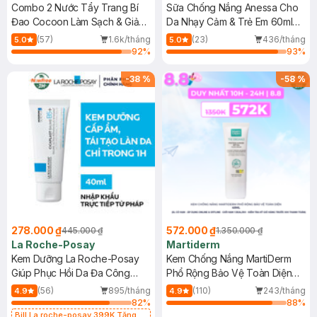
Combo 2 Nước Tẩy Trang Bí
Sữa Chống Nắng Anessa Cho
Đao Cocoon Làm Sạch & Giảm
Da Nhạy Cảm & Trẻ Em 60ml
Dầu 500ml
(Mới)
(57)
1.6k/tháng
(23)
436/tháng
5.0
5.0
92
%
93
%
-
38
%
-
58
%
278.000 ₫
572.000 ₫
445.000 ₫
1.350.000 ₫
La Roche-Posay
Martiderm
Kem Dưỡng La Roche-Posay
Kem Chống Nắng MartiDerm
Giúp Phục Hồi Da Đa Công
Phổ Rộng Bảo Vệ Toàn Diện
Dụng 40ml
40ml
(56)
895/tháng
(110)
243/tháng
4.9
4.9
82
%
88
%
Bill La roche-posay 399K Tặng