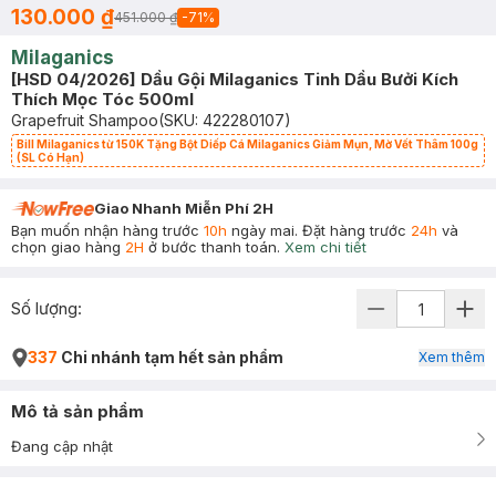
130.000 ₫
451.000 ₫
-
71
%
Milaganics
[HSD 04/2026] Dầu Gội Milaganics Tinh Dầu Bưởi Kích
Thích Mọc Tóc 500ml
Grapefruit Shampoo
(SKU:
422280107
)
Bill Milaganics từ 150K Tặng Bột Diếp Cá Milaganics Giảm Mụn, Mờ Vết Thâm 100g
(SL Có Hạn)
Giao Nhanh Miễn Phí 2H
Bạn muốn nhận hàng trước
10h
ngày mai. Đặt hàng trước
24h
và
chọn giao hàng
2H
ở bước thanh toán.
Xem chi tiết
Số lượng:
337
Chi nhánh tạm hết sản phẩm
Xem thêm
Mô tả sản phẩm
Đang cập nhật