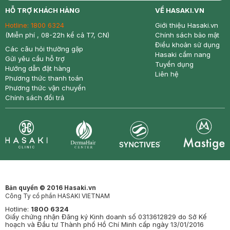
return
nowfree
price
HỖ TRỢ KHÁCH HÀNG
VỀ HASAKI.VN
Hotline:
1800 6324
Giới thiệu Hasaki.vn
(Miễn phí , 08-22h kể cả T7, CN)
Chính sách bảo mật
Điều khoản sử dụng
Các câu hỏi thường gặp
Hasaki cẩm nang
Gửi yêu cầu hỗ trợ
Tuyển dụng
Hướng dẫn đặt hàng
Liên hệ
Phương thức thanh toán
Phương thức vận chuyển
Chính sách đổi trả
Synctives
Clinic
Dermahair
Mastige
Bản quyền © 2016 Hasaki.vn
Công Ty cổ phần HASAKI VIETNAM
Hotline:
1800 6324
Giấy chứng nhận Đăng ký Kinh doanh số 0313612829 do Sở Kế
hoạch và Đầu tư Thành phố Hồ Chí Minh cấp ngày 13/01/2016