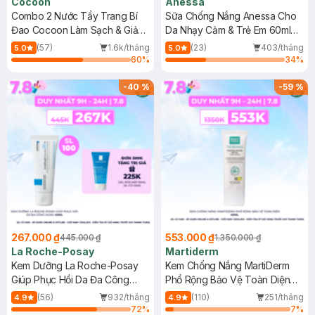
Cocoon
Anessa
Combo 2 Nước Tẩy Trang Bí
Sữa Chống Nắng Anessa Cho
Đao Cocoon Làm Sạch & Giảm
Da Nhạy Cảm & Trẻ Em 60ml
Dầu 500ml
(Mới)
(57)
1.6k/tháng
(23)
403/tháng
5.0
5.0
60
%
34
%
-
40
%
-
59
%
267.000 ₫
553.000 ₫
445.000 ₫
1.350.000 ₫
La Roche-Posay
Martiderm
Kem Dưỡng La Roche-Posay
Kem Chống Nắng MartiDerm
Giúp Phục Hồi Da Đa Công
Phổ Rộng Bảo Vệ Toàn Diện
Dụng 40ml
40ml
(56)
932/tháng
(110)
251/tháng
4.9
4.9
72
%
7
%