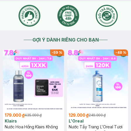
GỢI Ý DÀNH RIÊNG CHO BẠN
-
59
%
-
48
%
179.000 ₫
129.000 ₫
435.000 ₫
249.000 ₫
Klairs
L'Oreal
Nước Hoa Hồng Klairs Không
Nước Tẩy Trang L'Oreal Tươi