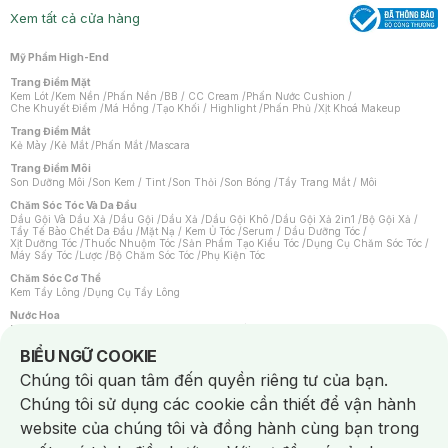
Xem tất cả cửa hàng
Mỹ Phẩm High-End
Trang Điểm Mặt
Kem Lót
/
Kem Nền
/
Phấn Nền
/
BB / CC Cream
/
Phấn Nước Cushion
/
Che Khuyết Điểm
/
Má Hồng
/
Tạo Khối / Highlight
/
Phấn Phủ
/
Xịt Khoá Makeup
Trang Điểm Mắt
Kẻ Mày
/
Kẻ Mắt
/
Phấn Mắt
/
Mascara
Trang Điểm Môi
Son Dưỡng Môi
/
Son Kem / Tint
/
Son Thỏi
/
Son Bóng
/
Tẩy Trang Mắt / Môi
Chăm Sóc Tóc Và Da Đầu
Dầu Gội Và Dầu Xả
/
Dầu Gội
/
Dầu Xả
/
Dầu Gội Khô
/
Dầu Gội Xả 2in1
/
Bộ Gội Xả
/
Tẩy Tế Bào Chết Da Đầu
/
Mặt Nạ / Kem Ủ Tóc
/
Serum / Dầu Dưỡng Tóc
/
Xịt Dưỡng Tóc
/
Thuốc Nhuộm Tóc
/
Sản Phẩm Tạo Kiểu Tóc
/
Dụng Cụ Chăm Sóc Tóc
/
Máy Sấy Tóc
/
Lược
/
Bộ Chăm Sóc Tóc
/
Phụ Kiện Tóc
Chăm Sóc Cơ Thể
Kem Tẩy Lông
/
Dụng Cụ Tẩy Lông
Nước Hoa
Nước Hoa Nữ
/
Nước Hoa Nam
/
Nước Hoa Cao Cấp
/
Xịt Thơm Toàn Thân
/
Nước Hoa Vùng Kín
Notice about cookies usage
BIỂU NGỮ COOKIE
Chăm Sóc Cá Nhân
Chúng tôi quan tâm đến quyền riêng tư của bạn.
Chống Muỗi
/
Khẩu Trang
/
Máy Massage
/
Mặt Nạ Xông Hơi
/
Nước Rửa Tay
/
Sản Phẩm Chăm Sóc Khác
/
Bàn Chải Đánh Răng
/
Bàn Chải Điện
/
Chúng tôi sử dụng các cookie cần thiết để vận hành
Hỗ Trợ Trắng Răng
/
Kem Đánh Răng
/
Máy Tăm Nước
/
Nước Súc Miệng
/
Tăm / Chỉ Nha Khoa
/
Xịt Thơm Miệng
/
Dung Dịch Vệ Sinh
/
Dưỡng Vùng Kín
/
website của chúng tôi và đồng hành cùng bạn trong
Khăn Ướt Vệ Sinh Vùng Kín
/
Băng Vệ Sinh
/
Tampon
/
Bọt Cạo Râu
/
Dao Cạo Râu
/
Máy Cạo Râu