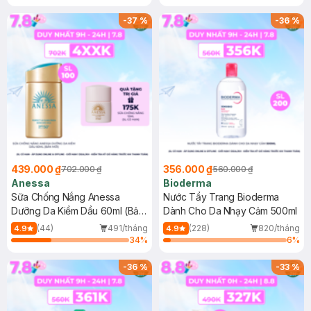
Chống Nắng Cho Da Nhạy Cảm
Gel rửa mặt da dầu nhạy cảm 50ml
SPF 50+ 20ml (SL Có Hạn)
(SL có hạn)
-
37
%
-
36
%
439.000 ₫
356.000 ₫
702.000 ₫
560.000 ₫
Anessa
Bioderma
Sữa Chống Nắng Anessa
Nước Tẩy Trang Bioderma
Dưỡng Da Kiềm Dầu 60ml (Bản
Dành Cho Da Nhạy Cảm 500ml
Mới)
(44)
491/tháng
(228)
820/tháng
4.9
4.9
34
%
6
%
-
36
%
-
33
%