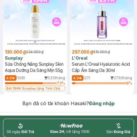
130.000 ₫
297.000 ₫
234.000 ₫
519.000 ₫
Sunplay
L'Oreal
Sữa Chống Nắng Sunplay Skin
Serum L'Oreal Hyaluronic Acid
Aqua Dưỡng Da Sáng Mịn 55g
Cấp Ẩm Sáng Da 30ml
(108)
531/tháng
(27)
279/tháng
4.9
4.9
73
%
6
%
Bill 199K Sunplay tặng Tinh Chất
Chống Nắng 7g trị giá 30K (SL có
hạn)
Bạn đã có tài khoản Hasaki?
Đăng nhập