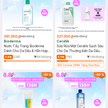
361.000 ₫
327.000 ₫
560.000 ₫
490.000 ₫
Bioderma
CeraVe
Nước Tẩy Trang Bioderma
Sữa Rửa Mặt CeraVe Sạch Sâu
Dành Cho Da Dầu & Hỗn Hợp
Cho Da Thường Đến Da Dầu
500ml
473ml
(228)
663/tháng
(116)
1.6k/tháng
4.9
4.9
5
%
28
%
Bill Cerave 299K Tặng Sữa Rửa
Mặt Cerave 30ml (SL có hạn)
-
53
%
-
50
%