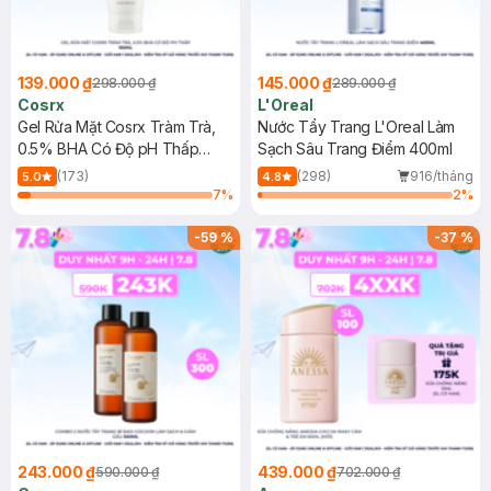
139.000 ₫
145.000 ₫
298.000 ₫
289.000 ₫
Cosrx
L'Oreal
Gel Rửa Mặt Cosrx Tràm Trà,
Nước Tẩy Trang L'Oreal Làm
0.5% BHA Có Độ pH Thấp
Sạch Sâu Trang Điểm 400ml
150ml
(173)
(298)
916/tháng
5.0
4.8
7
%
2
%
-
59
%
-
37
%
243.000 ₫
439.000 ₫
590.000 ₫
702.000 ₫