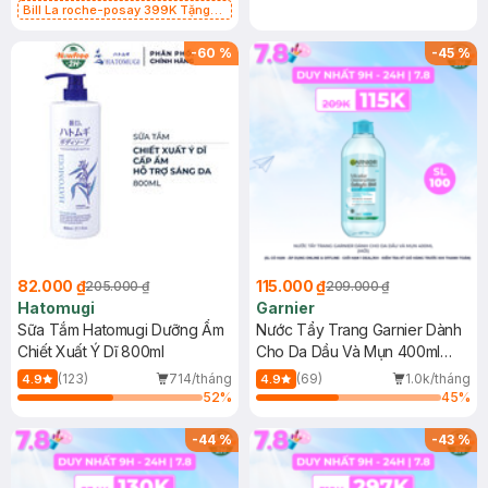
Bill La roche-posay 399K Tặng
Gel rửa mặt da dầu nhạy cảm 50ml
(SL có hạn)
-
60
%
-
45
%
82.000 ₫
115.000 ₫
205.000 ₫
209.000 ₫
Hatomugi
Garnier
Sữa Tắm Hatomugi Dưỡng Ẩm
Nước Tẩy Trang Garnier Dành
Chiết Xuất Ý Dĩ 800ml
Cho Da Dầu Và Mụn 400ml
(Mới)
(123)
714/tháng
(69)
1.0k/tháng
4.9
4.9
52
%
45
%
-
44
%
-
43
%