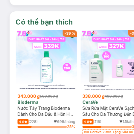
Có thể bạn thích
-
38
%
-
39
%
-
3
343.000 ₫
338.000 ₫
560.000 ₫
490.000 ₫
Bioderma
CeraVe
rma
Nước Tẩy Trang Bioderma
Sữa Rửa Mặt CeraVe Sạc
m
Dành Cho Da Dầu & Hỗn Hợp
Sâu Cho Da Thường Đến 
500ml
Dầu 473ml
/tháng
(228)
698/tháng
(116)
1.5k/t
4.9
4.9
64
%
28
%
Bill Cerave 299K Tặng Sữa Rử