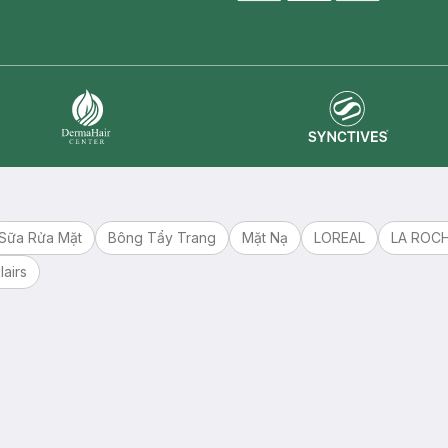
master card
ATM card
visa card
Synctives
Dermahair
Sữa Rửa Mặt
Bông Tẩy Trang
Mặt Nạ
LOREAL
LA ROC
lairs