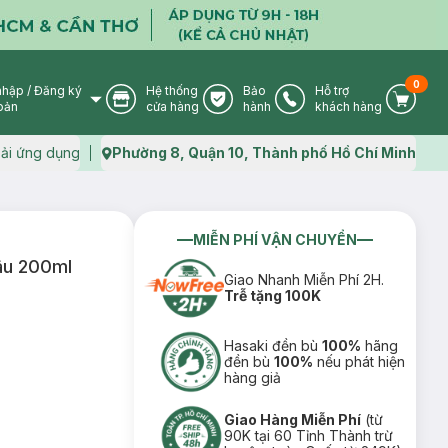
0
nhập
/
Đăng ký
Hệ thống
Bảo
Hỗ trợ
User Icon
Store Icon
Warranty Icon
Phone Icon
Cart I
oản
cửa hàng
hành
khách hàng
ải ứng dụng
Phường 8, Quận 10, Thành phố Hồ Chí Minh
Map icon
MIỄN PHÍ VẬN CHUYỂN
âu 200ml
Giao Nhanh Miễn Phí 2H.
Trễ tặng 100K
Hasaki đền bù
100%
hãng
đền bù
100%
nếu phát hiện
hàng giả
Giao Hàng Miễn Phí
(từ
90K tại 60 Tỉnh Thành trừ