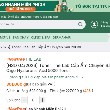
 Mặt
Tẩy tế bào chết
Ariel
Nước Giặt
Bagsmart
Đăng 
Search icon
Tài kh
T
MỚI VỀ
BÁN CHẠY
CLINIC & SPA
DERMAHAIR
/2026] Toner The Lab Cấp Ẩm Chuyên Sâu 200ml
THE LAB
[HSD 04/2026] Toner The Lab Cấp Ẩm Chuyên S
Oligo Hyaluronic Acid 5000 Toner
0
đánh giá
|
0
Hỏi đáp
|
Mã sản phẩm:
422267637
301.000 ₫
(Đã bao gồm VAT)
Giá thị trường:
528.000 ₫
- Tiết kiệm:
227.000 ₫
(
43
%
)
Số lượng:
Giao Nhanh Miễn Phí 2H