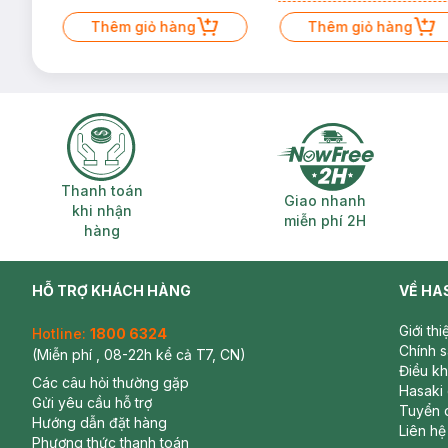
Mặt Cerave 30ml (SL có hạn)
Thêm giỏ hàng
Thêm giỏ hàng
Thanh toán khi nhận hàng
Giao nhanh miễ
Thanh toán
Giao nhanh
khi nhận
miễn phí 2H
hàng
HỖ TRỢ KHÁCH HÀNG
VỀ HA
Giới th
Hotline:
1800 6324
Chính 
(Miễn phí , 08-22h kể cả T7, CN)
Điều k
Các câu hỏi thường gặp
Hasaki
Gửi yêu cầu hỗ trợ
Tuyển 
Hướng dẫn đặt hàng
Liên hệ
Phương thức thanh toán