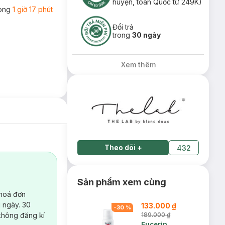
huyện, toàn Quốc từ 249K)
rong
1 giờ 17 phút
Đổi trả
trong
30 ngày
Xem thêm
Theo dõi
+
432
Sản phẩm xem cùng
 hoá đơn
 ngày. 30
133.000 ₫
-
30
%
không đăng kí
189.000 ₫
Eucerin