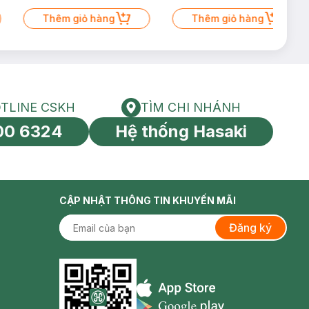
Thêm giỏ hàng
Thêm giỏ hàng
TLINE CSKH
TÌM CHI NHÁNH
HOTLINE CSKH
Tìm chi nhánh
00 6324
Hệ thống Hasaki
tín toàn cầu
CẬP NHẬT THÔNG TIN KHUYẾN MÃI
Đăng ký
Appstore icon