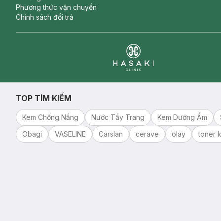
Phương thức vận chuyển
Chính sách đổi trả
Clinic
TOP TÌM KIẾM
Kem Chống Nắng
Nước Tẩy Trang
Kem Dưỡng Ẩm
Obagi
VASELINE
Carslan
cerave
olay
toner k