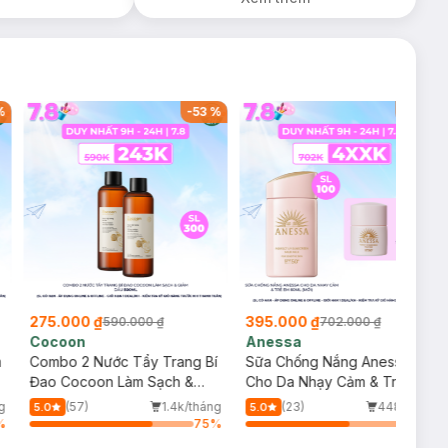
%
-
53
%
-
44
%
275.000 ₫
395.000 ₫
590.000 ₫
702.000 ₫
Cocoon
Anessa
m
Combo 2 Nước Tẩy Trang Bí
Sữa Chống Nắng Anessa
Đao Cocoon Làm Sạch &
Cho Da Nhạy Cảm & Trẻ Em
Giảm Dầu 500ml
60ml (Mới)
g
(57)
1.4k/tháng
(23)
448/tháng
5.0
5.0
%
75
%
63
%