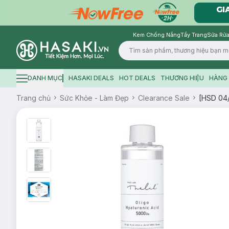
Kem Chống Nắng
Tẩy Trang
Sữa Rửa
Logo
DANH MỤC
HASAKI DEALS
HOT DEALS
THƯƠNG HIỆU
HÀNG 
Hamburger icon
Trang chủ
Sức Khỏe - Làm Đẹp
Clearance Sale
[HSD 04