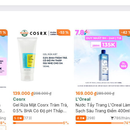
1
%
-
53
%
-
42
139.000 ₫
169.000 ₫
298.000 ₫
289.000 ₫
Cosrx
L'Oreal
h
Gel Rửa Mặt Cosrx Tràm Trà,
Nước Tẩy Trang L'Oreal Là
Da
0.5% BHA Có Độ pH Thấp
Sạch Sâu Trang Điểm 400ml
150ml
háng
(173)
(298)
786/thán
5.0
4.8
38
%
6
%
74
a