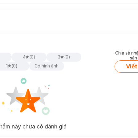
Chia sẻ nh
)
4
(
0
)
3
(
0
)
sản
Viết
1
(
0
)
Có hình ảnh
hẩm này chưa có đánh giá