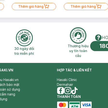
Thêm giỏ hàng
Thêm giỏ hàng
HO
18
n phí 2H
30 ngày đổi trả miễn phí
Thương hiệu uy 
Thương hiệu
30 ngày đổi
uy tín toàn
trả miễn phí
cầu
SAKI.VN
HỢP TÁC & LIÊN KẾT
iệu Hasaki.vn
Hasaki Clinic
sách bảo mật
Dermahair
hoản sử dụng
 cẩm nang
facebook
THANH TOÁN
instagram
tiktok
dụng