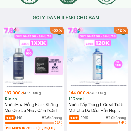
GỢI Ý DÀNH RIÊNG CHO BẠN
-
55
%
-
42
%
197.000 ₫
144.000 ₫
435.000 ₫
249.000 ₫
Klairs
L'Oreal
Nước Hoa Hồng Klairs Không
Nước Tẩy Trang L'Oreal Tươi
Mùi Cho Da Nhạy Cảm 180ml
Mát Cho Da Dầu, Hỗn Hợp
400ml
(148)
1.6k/tháng
(298)
1.9k/tháng
4.8
4.8
76
%
64
%
Bill Klairs từ 299k Tặng Mặt Nạ