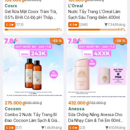
Cosrx
L'Oreal
Gel Rửa Mặt Cosrx Tràm Trà,
Nước Tẩy Trang L'Oreal Làm
0.5% BHA Có Độ pH Thấp
Sạch Sâu Trang Điểm 400ml
150ml
(173)
(298)
734/tháng
5.0
4.8
6
%
64
%
-
53
%
-
38
%
275.000 ₫
432.000 ₫
590.000 ₫
702.000 ₫
Cocoon
Anessa
Combo 2 Nước Tẩy Trang Bí
Sữa Chống Nắng Anessa Cho
Đao Cocoon Làm Sạch & Giảm
Da Nhạy Cảm & Trẻ Em 60ml
Dầu 500ml
(Mới)
(57)
1.4k/tháng
(23)
410/tháng
5.0
5.0