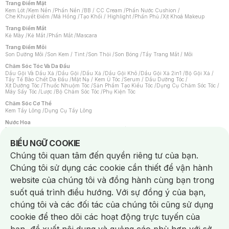
Trang Điểm Mặt
Kem Lót
/
Kem Nền
/
Phấn Nền
/
BB / CC Cream
/
Phấn Nước Cushion
/
Che Khuyết Điểm
/
Má Hồng
/
Tạo Khối / Highlight
/
Phấn Phủ
/
Xịt Khoá Makeup
Trang Điểm Mắt
Kẻ Mày
/
Kẻ Mắt
/
Phấn Mắt
/
Mascara
Trang Điểm Môi
Son Dưỡng Môi
/
Son Kem / Tint
/
Son Thỏi
/
Son Bóng
/
Tẩy Trang Mắt / Môi
Chăm Sóc Tóc Và Da Đầu
Dầu Gội Và Dầu Xả
/
Dầu Gội
/
Dầu Xả
/
Dầu Gội Khô
/
Dầu Gội Xả 2in1
/
Bộ Gội Xả
/
Tẩy Tế Bào Chết Da Đầu
/
Mặt Nạ / Kem Ủ Tóc
/
Serum / Dầu Dưỡng Tóc
/
Xịt Dưỡng Tóc
/
Thuốc Nhuộm Tóc
/
Sản Phẩm Tạo Kiểu Tóc
/
Dụng Cụ Chăm Sóc Tóc
/
Máy Sấy Tóc
/
Lược
/
Bộ Chăm Sóc Tóc
/
Phụ Kiện Tóc
Chăm Sóc Cơ Thể
Kem Tẩy Lông
/
Dụng Cụ Tẩy Lông
Nước Hoa
Nước Hoa Nữ
/
Nước Hoa Nam
/
Nước Hoa Cao Cấp
/
Xịt Thơm Toàn Thân
/
Nước Hoa Vùng Kín
Notice about cookies usage
BIỂU NGỮ COOKIE
Chăm Sóc Cá Nhân
Chúng tôi quan tâm đến quyền riêng tư của bạn.
Chống Muỗi
/
Khẩu Trang
/
Máy Massage
/
Mặt Nạ Xông Hơi
/
Nước Rửa Tay
/
Sản Phẩm Chăm Sóc Khác
/
Bàn Chải Đánh Răng
/
Bàn Chải Điện
/
Chúng tôi sử dụng các cookie cần thiết để vận hành
Hỗ Trợ Trắng Răng
/
Kem Đánh Răng
/
Máy Tăm Nước
/
Nước Súc Miệng
/
Tăm / Chỉ Nha Khoa
/
Xịt Thơm Miệng
/
Dung Dịch Vệ Sinh
/
Dưỡng Vùng Kín
/
website của chúng tôi và đồng hành cùng bạn trong
Khăn Ướt Vệ Sinh Vùng Kín
/
Băng Vệ Sinh
/
Tampon
/
Bọt Cạo Râu
/
Dao Cạo Râu
/
Máy Cạo Râu
suốt quá trình điều hướng. Với sự đồng ý của bạn,
Vấn Đề Về Da
chúng tôi và các đối tác của chúng tôi cũng sử dụng
Da Dầu / Lỗ Chân Lông To
/
Da Khô / Mất Nước
/
Da Lão Hóa
/
Da Mụn
/
Da Nhạy Cảm / Kích Ứng
/
Da Xỉn Màu
/
Thâm / Nám / Tàn Nhang
/
cookie để theo dõi các hoạt động trực tuyến của
Quầng Thâm & Bọng Mắt
/
Sẹo
/
Viêm Da Cơ Địa
Dụng Cụ / Phụ Kiện Chăm Sóc Da