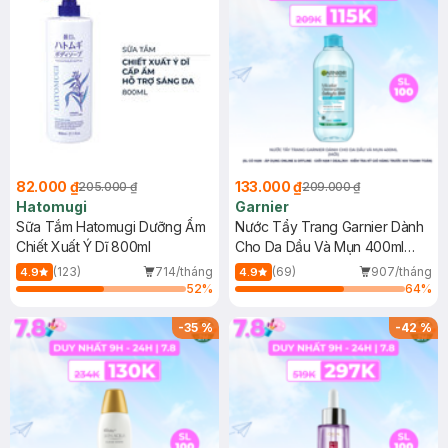
82.000 ₫
133.000 ₫
205.000 ₫
209.000 ₫
Hatomugi
Garnier
Sữa Tắm Hatomugi Dưỡng Ẩm
Nước Tẩy Trang Garnier Dành
Chiết Xuất Ý Dĩ 800ml
Cho Da Dầu Và Mụn 400ml
(Mới)
(123)
714/tháng
(69)
907/tháng
4.9
4.9
52
%
64
%
-
35
%
-
42
%