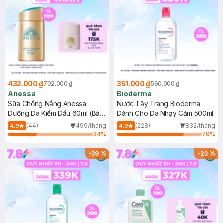
432.000 ₫
351.000 ₫
702.000 ₫
560.000 ₫
Anessa
Bioderma
Sữa Chống Nắng Anessa
Nước Tẩy Trang Bioderma
Dưỡng Da Kiềm Dầu 60ml (Bản
Dành Cho Da Nhạy Cảm 500ml
Mới)
(44)
499/tháng
(228)
832/tháng
4.9
4.9
34
%
79
%
-
39
%
-
23
%