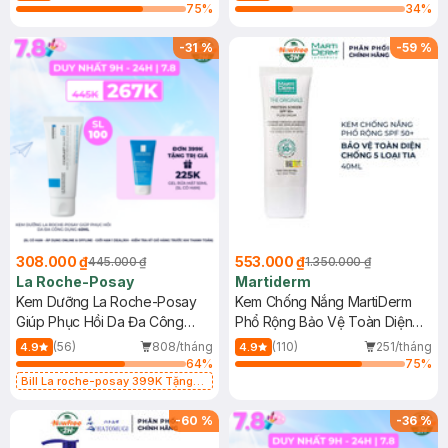
75
%
34
%
-
31
%
-
59
%
308.000 ₫
553.000 ₫
445.000 ₫
1.350.000 ₫
La Roche-Posay
Martiderm
Kem Dưỡng La Roche-Posay
Kem Chống Nắng MartiDerm
Giúp Phục Hồi Da Đa Công
Phổ Rộng Bảo Vệ Toàn Diện
Dụng 40ml
40ml
(56)
808/tháng
(110)
251/tháng
4.9
4.9
64
%
75
%
Bill La roche-posay 399K Tặng
Gel rửa mặt da dầu nhạy cảm 50ml
(SL có hạn)
-
60
%
-
36
%