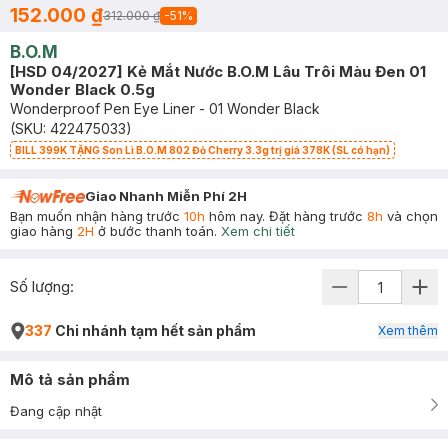
152.000 ₫
312.000 ₫
-
51
%
B.O.M
[HSD 04/2027] Kẻ Mắt Nước B.O.M Lâu Trôi Màu Đen 01
Wonder Black 0.5g
Wonderproof Pen Eye Liner - 01 Wonder Black
(SKU:
422475033
)
BILL 399K TẶNG Son Lì B.O.M 802 Đỏ Cherry 3.3g trị giá 378K (SL có hạn)
Giao Nhanh Miễn Phí 2H
Bạn muốn nhận hàng trước
10h
hôm nay. Đặt hàng trước
8h
và chọn
giao hàng
2H
ở bước thanh toán.
Xem chi tiết
Số lượng:
337
Chi nhánh tạm hết sản phẩm
Xem thêm
Mô tả sản phẩm
Đang cập nhật