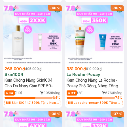
Làm Dịu Da & Kiểm Soát Dầu Nhờn
25ml (SL Có Hạn)
-
46
%
-
38
%
266.000 ₫
381.000 ₫
495.000 ₫
610.000 ₫
Skin1004
La Roche-Posay
Kem Chống Nắng Skin1004
Kem Chống Nắng La Roche-
Cho Da Nhạy Cảm SPF 50+
Posay Phổ Rộng, Nâng Tông
50ml
Kiềm Dầu 50ml
(119)
905/tháng
(28)
676/tháng
4.8
4.9
64
%
74
%
Bill Skin1004 từ 399k Tặng Kem
Bill La roche-posay 399K Tặng
Chống Nắng Cho Da Nhạy Cảm
Gel rửa mặt da dầu nhạy cảm 50ml
SPF 50+ 20ml (SL Có Hạn)
(SL có hạn)
-
38
%
-
37
%