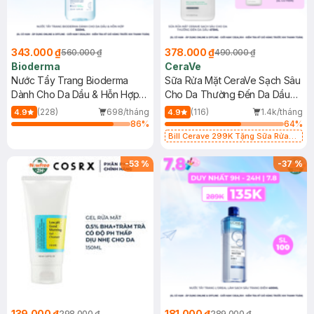
343.000 ₫
378.000 ₫
560.000 ₫
490.000 ₫
Bioderma
CeraVe
Nước Tẩy Trang Bioderma
Sữa Rửa Mặt CeraVe Sạch Sâu
Dành Cho Da Dầu & Hỗn Hợp
Cho Da Thường Đến Da Dầu
500ml
473ml
(228)
698/tháng
(116)
1.4k/tháng
4.9
4.9
86
%
64
%
Bill Cerave 299K Tặng Sữa Rửa
Mặt Cerave 30ml (SL có hạn)
-
53
%
-
37
%
139.000 ₫
181.000 ₫
298.000 ₫
289.000 ₫