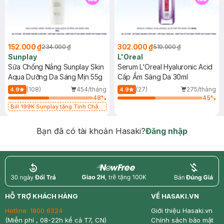
152.000 ₫
302.000 ₫
234.000 ₫
519.000 ₫
Sunplay
L'Oreal
Sữa Chống Nắng Sunplay Skin
Serum L'Oreal Hyaluronic Acid
Aqua Dưỡng Da Sáng Mịn 55g
Cấp Ẩm Sáng Da 30ml
(108)
454/tháng
(27)
275/tháng
4.9
4.9
48
%
45
%
Bill 199K Sunplay tặng Tinh Chất
Chống Nắng 7g trị giá 30K (SL có
hạn)
Bạn đã có tài khoản Hasaki?
Đăng nhập
return
nowfree
price
HỖ TRỢ KHÁCH HÀNG
VỀ HASAKI.VN
Hotline:
1800 6324
Giới thiệu Hasaki.vn
(Miễn phí , 08-22h kể cả T7, CN)
Chính sách bảo mật