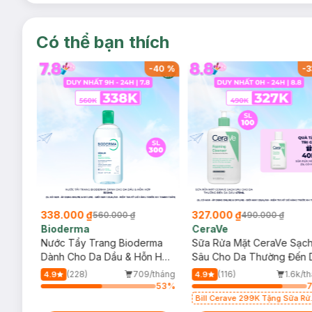
Có thể bạn thích
-
40
%
-
40
%
-
3
338.000 ₫
327.000 ₫
560.000 ₫
490.000 ₫
Bioderma
CeraVe
rma
Nước Tẩy Trang Bioderma
Sữa Rửa Mặt CeraVe Sạc
m
Dành Cho Da Dầu & Hỗn Hợp
Sâu Cho Da Thường Đến 
500ml
Dầu 473ml
/tháng
(228)
709/tháng
(116)
1.6k/t
4.9
4.9
89
%
53
%
Bill Cerave 299K Tặng Sữa Rử
Mặt Cerave 30ml (SL có hạn)