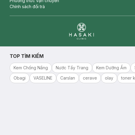
Phương thức vận chuyển
Chính sách đổi trả
Clinic
TOP TÌM KIẾM
Kem Chống Nắng
Nước Tẩy Trang
Kem Dưỡng Ẩm
Obagi
VASELINE
Carslan
cerave
olay
toner k