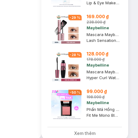
Lip & Eye Make Up Remover
169.000 ₫
-
29
%
238.000 ₫
Maybelline
Mascara Maybelline Tơi Dài Mi Không Giới Hạn 6ml (Mới)
Lash Sensational Sky High Waterproof Mascara Makeup
128.000 ₫
-
28
%
178.000 ₫
Maybelline
Mascara Maybelline Dài Mi và Cong Mi, Chuốt Mi Đen 9.2ml
Hyper Curl Waterproof Mascara
99.000 ₫
-
50
%
198.000 ₫
Maybelline
Phấn Má Hồng Maybelline Mịn Lì Chuẩn Màu 30 Fierce 4.5g
Fit Me Mono Blush 30 - Fierce
Xem thêm