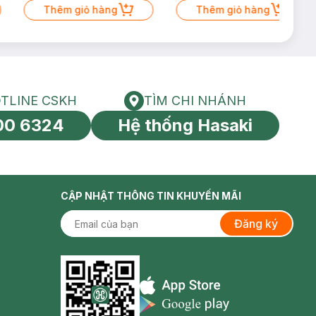
Thêm giỏ hàng
Thêm giỏ hàng
TLINE CSKH
TÌM CHI NHÁNH
HOTLINE CSKH
Tìm chi nhánh
00 6324
Hệ thống Hasaki
tín toàn cầu
CẬP NHẬT THÔNG TIN KHUYẾN MÃI
Đăng ký
Appstore icon