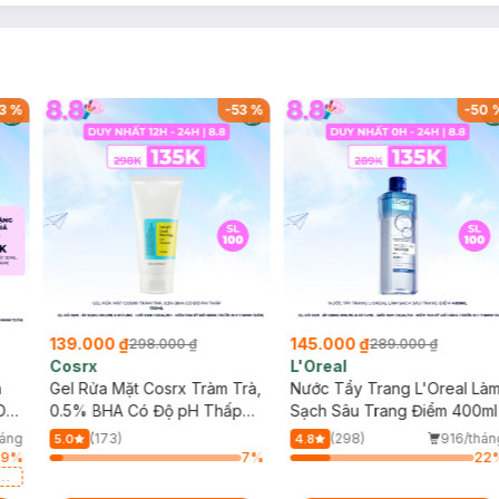
3
%
-
53
%
-
50
139.000 ₫
145.000 ₫
298.000 ₫
289.000 ₫
Cosrx
L'Oreal
h
Gel Rửa Mặt Cosrx Tràm Trà,
Nước Tẩy Trang L'Oreal Là
Da
0.5% BHA Có Độ pH Thấp
Sạch Sâu Trang Điểm 400ml
150ml
háng
(173)
(298)
916/thán
5.0
4.8
79
%
7
%
22
a