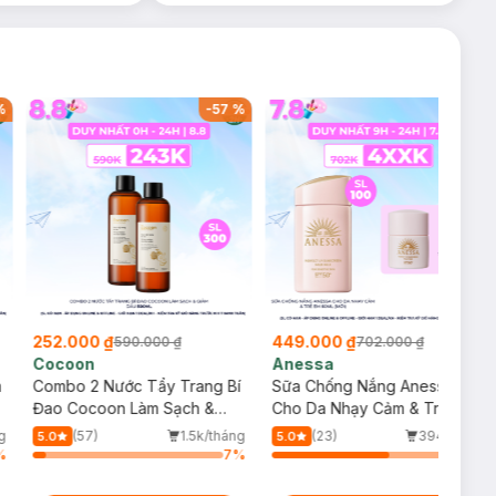
%
-
57
%
-
36
%
252.000 ₫
449.000 ₫
590.000 ₫
702.000 ₫
Cocoon
Anessa
m
Combo 2 Nước Tẩy Trang Bí
Sữa Chống Nắng Anessa
Đao Cocoon Làm Sạch &
Cho Da Nhạy Cảm & Trẻ Em
Giảm Dầu 500ml
60ml (Mới)
g
(57)
1.5k/tháng
(23)
394/tháng
5.0
5.0
%
7
%
64
%