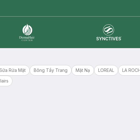
master card
ATM card
visa card
Synctives
Dermahair
Sữa Rửa Mặt
Bông Tẩy Trang
Mặt Nạ
LOREAL
LA ROC
lairs