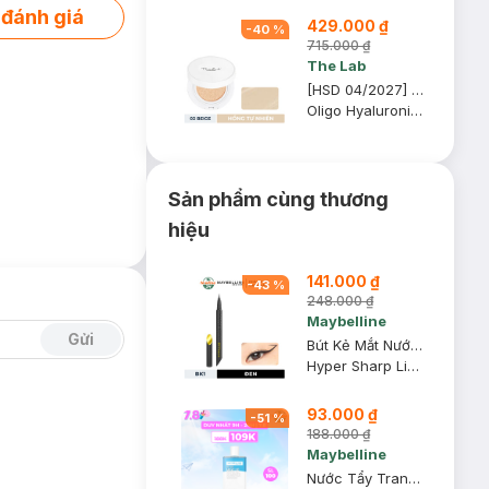
 đánh giá
429.000 ₫
-
40
%
715.000 ₫
The Lab
[HSD 04/2027] Phấn Nước The Lab Dưỡng Ẩm Màu 02 Beige - Hồng Tự Nhiên 12g
Oligo Hyaluronic Acid Healthy Cream Cushion
Sản phẩm cùng thương
hiệu
141.000 ₫
-
43
%
248.000 ₫
Maybelline
Gửi
Bút Kẻ Mắt Nước Maybelline Sắc Mảnh BK1 Đen Sắc Sảo 0.4g
Hyper Sharp Liner Extreme #BK-1 Ultra Black
93.000 ₫
-
51
%
188.000 ₫
Maybelline
Nước Tẩy Trang Mắt Môi Maybelline 150ml