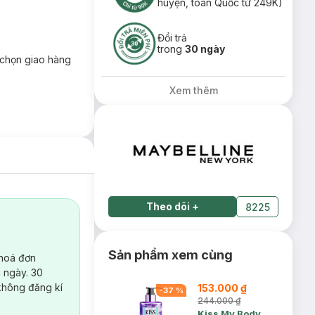
huyện, toàn Quốc từ 249K)
Đổi trả
trong
30 ngày
chọn giao hàng
Xem thêm
Theo dõi
+
8225
Sản phẩm xem cùng
 hoá đơn
 ngày. 30
không đăng kí
153.000 ₫
-
37
%
244.000 ₫
Kiss My Body