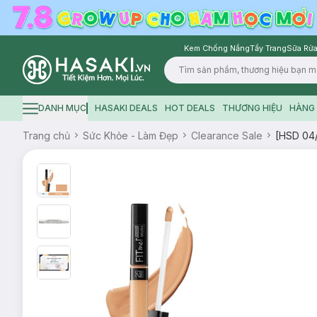
Kem Chống Nắng
Tẩy Trang
Sữa Rửa
Logo
DANH MỤC
HASAKI DEALS
HOT DEALS
THƯƠNG HIỆU
HÀNG 
Hamburger icon
Trang chủ
Sức Khỏe - Làm Đẹp
Clearance Sale
[HSD 04/