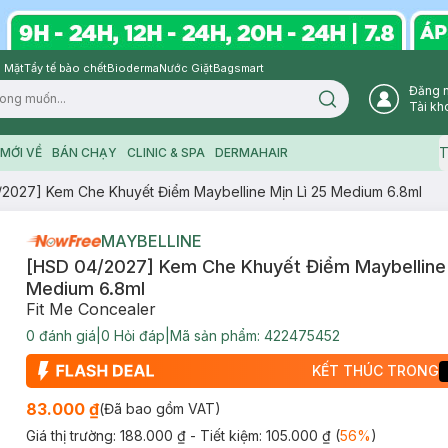
 Mặt
Tẩy tế bào chết
Bioderma
Nước Giặt
Bagsmart
Đăng 
Search icon
Tài kh
T
MỚI VỀ
BÁN CHẠY
CLINIC & SPA
DERMAHAIR
2027] Kem Che Khuyết Điểm Maybelline Mịn Lì 25 Medium 6.8ml
MAYBELLINE
[HSD 04/2027] Kem Che Khuyết Điểm Maybelline 
Medium 6.8ml
Fit Me Concealer
0
đánh giá
|
0
Hỏi đáp
|
Mã sản phẩm:
422475452
KẾT THÚC TRONG
83.000 ₫
(Đã bao gồm VAT)
Giá thị trường:
188.000 ₫
- Tiết kiệm:
105.000 ₫
(
56
%
)