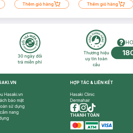
Thêm giỏ hàng
Thêm giỏ hàng
HO
18
n phí 2H
30 ngày đổi trả miễn phí
Thương hiệu uy 
Thương hiệu
30 ngày đổi
uy tín toàn
trả miễn phí
cầu
SAKI.VN
HỢP TÁC & LIÊN KẾT
iệu Hasaki.vn
Hasaki Clinic
sách bảo mật
Dermahair
hoản sử dụng
 cẩm nang
facebook
THANH TOÁN
instagram
tiktok
dụng