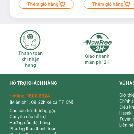
Thêm giỏ hàng
Thêm giỏ hàng
Thanh toán khi nhận hàng
Giao nhanh miễ
Thanh toán
Giao nhanh
khi nhận
miễn phí 2H
hàng
HỖ TRỢ KHÁCH HÀNG
VỀ HA
Giới th
Hotline:
1800 6324
Chính 
(Miễn phí , 08-22h kể cả T7, CN)
Điều k
Các câu hỏi thường gặp
Hasaki
Gửi yêu cầu hỗ trợ
Tuyển 
Hướng dẫn đặt hàng
Liên hệ
Phương thức thanh toán