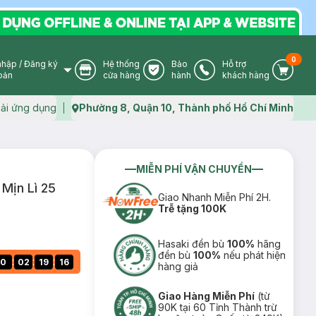
0
nhập
/
Đăng ký
Hệ thống
Bảo
Hỗ trợ
User Icon
Store Icon
Warranty Icon
Phone Icon
Cart I
oản
cửa hàng
hành
khách hàng
ải ứng dụng
Phường 8, Quận 10, Thành phố Hồ Chí Minh
Map icon
MIỄN PHÍ VẬN CHUYỂN
Mịn Lì 25
Giao Nhanh Miễn Phí 2H.
Trễ tặng 100K
Hasaki đền bù
100%
hãng
đền bù
100%
nếu phát hiện
:
:
:
0
02
19
15
hàng giả
Giao Hàng Miễn Phí
(từ
90K tại 60 Tỉnh Thành trừ