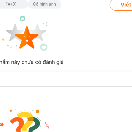
Viết
1
(
0
)
Có hình ảnh
hẩm này chưa có đánh giá