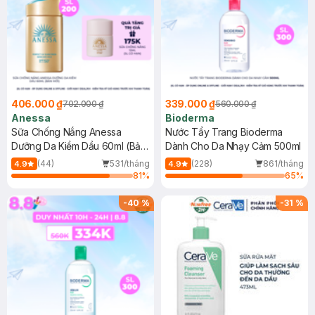
406.000 ₫
339.000 ₫
702.000 ₫
560.000 ₫
Anessa
Bioderma
Sữa Chống Nắng Anessa
Nước Tẩy Trang Bioderma
Dưỡng Da Kiềm Dầu 60ml (Bản
Dành Cho Da Nhạy Cảm 500ml
Mới)
(44)
531/tháng
(228)
861/tháng
4.9
4.9
81
%
65
%
-
40
%
-
31
%