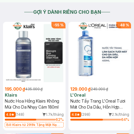
GỢI Ý DÀNH RIÊNG CHO BẠN
-
55
%
-
48
%
195.000 ₫
129.000 ₫
435.000 ₫
249.000 ₫
Klairs
L'Oreal
Nước Hoa Hồng Klairs Không
Nước Tẩy Trang L'Oreal Tươi
Mùi Cho Da Nhạy Cảm 180ml
Mát Cho Da Dầu, Hỗn Hợp
400ml
(148)
1.7k/tháng
(298)
2.1k/tháng
4.8
4.8
62
%
64
%
Bill Klairs từ 299k Tặng Mặt Nạ
Làm Dịu Da & Kiểm Soát Dầu Nhờn