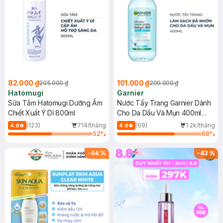
82.000 ₫
101.000 ₫
205.000 ₫
209.000 ₫
Hatomugi
Garnier
Sữa Tắm Hatomugi Dưỡng Ẩm
Nước Tẩy Trang Garnier Dành
Chiết Xuất Ý Dĩ 800ml
Cho Da Dầu Và Mụn 400ml
(Mới)
(123)
714/tháng
(69)
1.2k/tháng
4.9
4.9
52
%
68
%
-
44
%
-
43
%