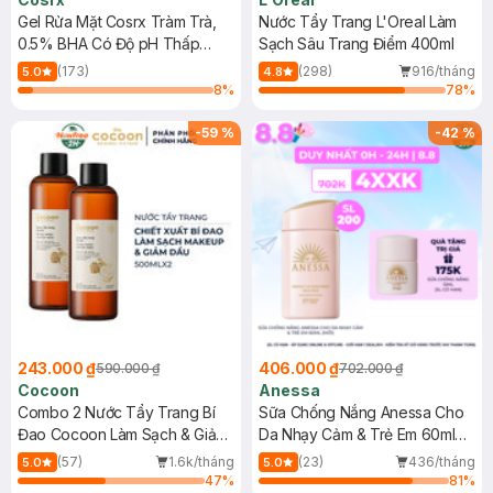
Gel Rửa Mặt Cosrx Tràm Trà,
Nước Tẩy Trang L'Oreal Làm
0.5% BHA Có Độ pH Thấp
Sạch Sâu Trang Điểm 400ml
150ml
(173)
(298)
916/tháng
5.0
4.8
8
%
78
%
-
59
%
-
42
%
243.000 ₫
406.000 ₫
590.000 ₫
702.000 ₫
Cocoon
Anessa
Combo 2 Nước Tẩy Trang Bí
Sữa Chống Nắng Anessa Cho
Đao Cocoon Làm Sạch & Giảm
Da Nhạy Cảm & Trẻ Em 60ml
Dầu 500ml
(Mới)
(57)
1.6k/tháng
(23)
436/tháng
5.0
5.0
47
%
81
%