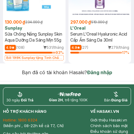
130.000 ₫
297.000 ₫
234.000 ₫
519.000 ₫
Sunplay
L'Oreal
Sữa Chống Nắng Sunplay Skin
Serum L'Oreal Hyaluronic Acid
Aqua Dưỡng Da Sáng Mịn 55g
Cấp Ẩm Sáng Da 30ml
(108)
531/tháng
(27)
279/tháng
4.9
4.9
93
%
17
%
Bill 199K Sunplay tặng Tinh Chất
Chống Nắng 7g trị giá 30K (SL có
hạn)
Bạn đã có tài khoản Hasaki?
Đăng nhập
return
nowfree
price
HỖ TRỢ KHÁCH HÀNG
VỀ HASAKI.VN
Hotline:
1800 6324
Giới thiệu Hasaki.vn
(Miễn phí , 08-22h kể cả T7, CN)
Chính sách bảo mật
Điều khoản sử dụng
Các câu hỏi thường gặp