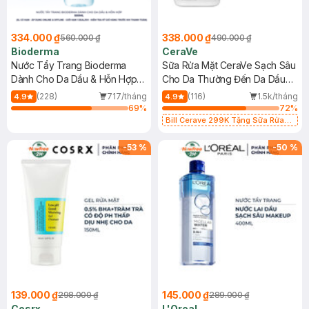
334.000 ₫
338.000 ₫
560.000 ₫
490.000 ₫
Bioderma
CeraVe
Nước Tẩy Trang Bioderma
Sữa Rửa Mặt CeraVe Sạch Sâu
Dành Cho Da Dầu & Hỗn Hợp
Cho Da Thường Đến Da Dầu
500ml
473ml
(228)
717/tháng
(116)
1.5k/tháng
4.9
4.9
69
%
72
%
Bill Cerave 299K Tặng Sữa Rửa
Mặt Cerave 30ml (SL có hạn)
-
53
%
-
50
%
139.000 ₫
145.000 ₫
298.000 ₫
289.000 ₫
Cosrx
L'Oreal