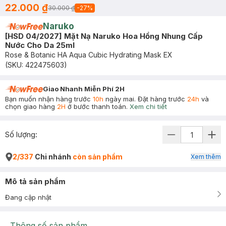
22.000 ₫
30.000 ₫
-
27
%
Naruko
[HSD 04/2027] Mặt Nạ Naruko Hoa Hồng Nhung Cấp
Nước Cho Da 25ml
Rose & Botanic HA Aqua Cubic Hydrating Mask EX
(SKU:
422475603
)
Giao Nhanh Miễn Phí 2H
Bạn muốn nhận hàng trước
10h
ngày mai. Đặt hàng trước
24h
và
chọn giao hàng
2H
ở bước thanh toán.
Xem chi tiết
Số lượng:
2/337
Chi nhánh
còn sản phẩm
Xem thêm
Mô tả sản phẩm
Đang cập nhật
Thông số sản phẩm