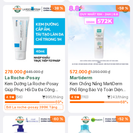
-
38
%
-
58
%
278.000 ₫
572.000 ₫
445.000 ₫
1.350.000 ₫
La Roche-Posay
Martiderm
Kem Dưỡng La Roche-Posay
Kem Chống Nắng MartiDerm
Giúp Phục Hồi Da Đa Công
Phổ Rộng Bảo Vệ Toàn Diện
Dụng 40ml
40ml
(56)
895/tháng
(110)
243/tháng
4.9
4.9
69
%
68
%
Bill La roche-posay 399K Tặng
Gel rửa mặt da dầu nhạy cảm 50ml
(SL có hạn)
-
60
%
-
52
%