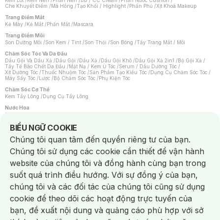
Kem Lót
/
Kem Nền
/
Phấn Nền
/
BB / CC Cream
/
Phấn Nước Cushion
/
Che Khuyết Điểm
/
Má Hồng
/
Tạo Khối / Highlight
/
Phấn Phủ
/
Xịt Khoá Makeup
Trang Điểm Mắt
Kẻ Mày
/
Kẻ Mắt
/
Phấn Mắt
/
Mascara
Trang Điểm Môi
Son Dưỡng Môi
/
Son Kem / Tint
/
Son Thỏi
/
Son Bóng
/
Tẩy Trang Mắt / Môi
Chăm Sóc Tóc Và Da Đầu
Dầu Gội Và Dầu Xả
/
Dầu Gội
/
Dầu Xả
/
Dầu Gội Khô
/
Dầu Gội Xả 2in1
/
Bộ Gội Xả
/
Tẩy Tế Bào Chết Da Đầu
/
Mặt Nạ / Kem Ủ Tóc
/
Serum / Dầu Dưỡng Tóc
/
Xịt Dưỡng Tóc
/
Thuốc Nhuộm Tóc
/
Sản Phẩm Tạo Kiểu Tóc
/
Dụng Cụ Chăm Sóc Tóc
/
Máy Sấy Tóc
/
Lược
/
Bộ Chăm Sóc Tóc
/
Phụ Kiện Tóc
Chăm Sóc Cơ Thể
Kem Tẩy Lông
/
Dụng Cụ Tẩy Lông
Nước Hoa
Nước Hoa Nữ
/
Nước Hoa Nam
/
Nước Hoa Cao Cấp
/
Xịt Thơm Toàn Thân
/
Nước Hoa Vùng Kín
Notice about cookies usage
BIỂU NGỮ COOKIE
Chăm Sóc Cá Nhân
Chúng tôi quan tâm đến quyền riêng tư của bạn.
Chống Muỗi
/
Khẩu Trang
/
Máy Massage
/
Mặt Nạ Xông Hơi
/
Nước Rửa Tay
/
Sản Phẩm Chăm Sóc Khác
/
Bàn Chải Đánh Răng
/
Bàn Chải Điện
/
Chúng tôi sử dụng các cookie cần thiết để vận hành
Hỗ Trợ Trắng Răng
/
Kem Đánh Răng
/
Máy Tăm Nước
/
Nước Súc Miệng
/
Tăm / Chỉ Nha Khoa
/
Xịt Thơm Miệng
/
Dung Dịch Vệ Sinh
/
Dưỡng Vùng Kín
/
website của chúng tôi và đồng hành cùng bạn trong
Khăn Ướt Vệ Sinh Vùng Kín
/
Băng Vệ Sinh
/
Tampon
/
Bọt Cạo Râu
/
Dao Cạo Râu
/
Máy Cạo Râu
suốt quá trình điều hướng. Với sự đồng ý của bạn,
Vấn Đề Về Da
chúng tôi và các đối tác của chúng tôi cũng sử dụng
Da Dầu / Lỗ Chân Lông To
/
Da Khô / Mất Nước
/
Da Lão Hóa
/
Da Mụn
/
Da Nhạy Cảm / Kích Ứng
/
Da Xỉn Màu
/
Thâm / Nám / Tàn Nhang
/
cookie để theo dõi các hoạt động trực tuyến của
Quầng Thâm & Bọng Mắt
/
Sẹo
/
Viêm Da Cơ Địa
bạn, đề xuất nội dung và quảng cáo phù hợp với sở
Dụng Cụ / Phụ Kiện Chăm Sóc Da
Chat i
Bông Tẩy Trang
/
Khăn Lau Mặt Khô
/
Dụng Cụ / Máy Rửa Mặt
/
Máy Chăm Sóc Da
/